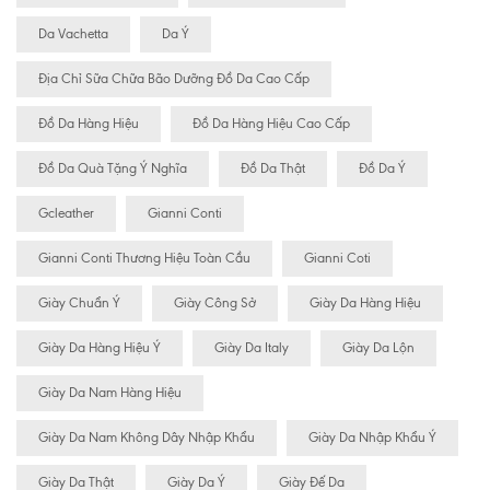
Da Vachetta
Da Ý
Địa Chỉ Sữa Chữa Bão Dưỡng Đồ Da Cao Cấp
Đồ Da Hàng Hiệu
Đồ Da Hàng Hiệu Cao Cấp
Đồ Da Quà Tặng Ý Nghĩa
Đồ Da Thật
Đồ Da Ý
Gcleather
Gianni Conti
Gianni Conti Thương Hiệu Toàn Cầu
Gianni Coti
Giày Chuẩn Ý
Giày Công Sở
Giày Da Hàng Hiệu
Giày Da Hàng Hiệu Ý
Giày Da Italy
Giày Da Lộn
Giày Da Nam Hàng Hiệu
Giày Da Nam Không Dây Nhập Khẩu
Giày Da Nhập Khẩu Ý
Giày Da Thật
Giày Da Ý
Giày Đế Da