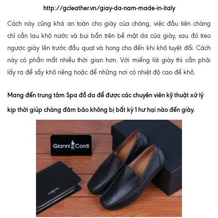
http://gcleather.vn/giay-da-nam-made-in-italy
Cách này cũng khá an toàn cho giày của chàng, việc đầu tiên chàng
chỉ cần lau khô nước và bụi bẩn trên bề mặt da của giày, sau đó treo
ngược giày lên trước đầu quạt và hong cho đến khi khô tuyệt đối. Cách
này có phần mất nhiều thời gian hơn. Với miếng lót giày thì cần phải
lấy ra để sấy khô riêng hoặc để những nơi có nhiệt độ cao để khô.
Mang đến trung tâm Spa đồ da để được các chuyên viên kỹ thuật xử lý
kịp thời giúp chàng đảm bảo không bị bất kỳ 1 hư hại nào đến giày.