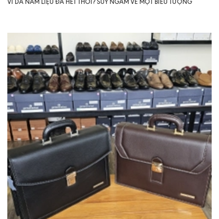
VÍ DA NAM LIỆU ĐÃ HẾT THỜI? SUY NGẪM VỀ MỘT BIỂU TƯỢNG