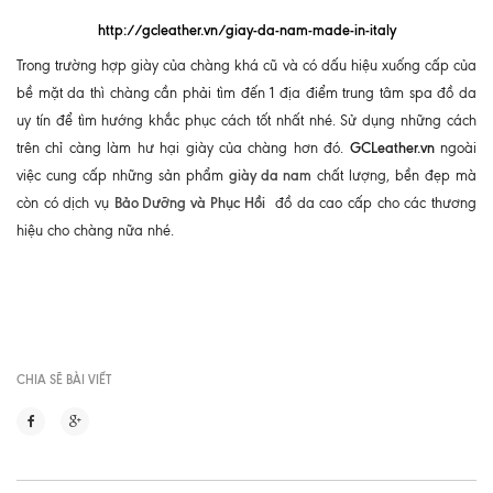
http://gcleather.vn/giay-da-nam-made-in-italy
Trong trường hợp giày của chàng khá cũ và có dấu hiệu xuống cấp của
bề mặt da thì chàng cần phải tìm đến 1 địa điểm trung tâm spa đồ da
uy tín để tìm hướng khắc phục cách tốt nhất nhé. Sử dụng những cách
GCLeather.vn
trên chỉ càng làm hư hại giày của chàng hơn đó.
ngoài
giày da nam
việc cung cấp những sản phẩm
chất lượng, bền đẹp mà
Bảo Dưỡng và Phục Hồi
còn có dịch vụ
đồ da cao cấp cho các thương
hiệu cho chàng nữa nhé.
CHIA SẼ BÀI VIẾT