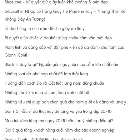
Shoe tree – bí quyết giữ giày luôn khô thoáng & bền đẹp
GCLeather Nhập Lô Hàng Giày Hè Made in Italy – Những Thiết Kế
Không Dây Ấn Tượng!
Lý do chúng ta nên dán đế cho giày da Italy
Bí quyết giúp chiếc ví da thật dùng nhiều năm vẫn mới đẹp
Nam tính và đẳng cấp với BST phụ kiện đồ da dành cho nam của
Gianni Conti
Black Friday là gì? Nguồn gốc ngày hội mua sắm lớn nhất năm!
Những loại da phù hợp nhất để làm thắt lưng
Hướng dẫn cách Đo và Cắt thắt lưng nam đúng chuẩn
Những lưu ý khi mua ví nam tặng sinh nhật bố
Những tiêu chí giúp bạn chọn quà cho nam giới dễ dàng và ưng ý
Gợi Ý 5 mẫu ví da thật này để tặng vợ yêu trong dịp 20/10
Mua túi xách tặng mẹ ngày 20/10 cần lưu ý những điều gì?
Gợi ý quà tặng khách hàng cuối năm cho các doanh nghiệp
Gianni Conti - IN ITINERE - Fall Winter 23.24