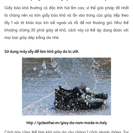
Giấy báo khô thường có đặc tính hút ẩm cao, vì thế giải pháp tốt nhất
là chàng nên vo tròn giấy báo khô và ấn vào trong của giày, tiếp theo
lấy 1 vài tờ khác bọc kín bề ngoài và rồi để nơi thoáng gió. Như thế
khoảng chừng 30 phút giày sẽ khô, cách này có thể áp dụng được với
mọi loại giày dép bằng da nhé.
Sử dụng máy sấy để làm khô giày da bị ướt.
http://gcleather.vn/giay-da-nam-made-in-italy
Cách này cũng thể làm khô giày da cho chàng 1 cách nhanh chóng. Tuy