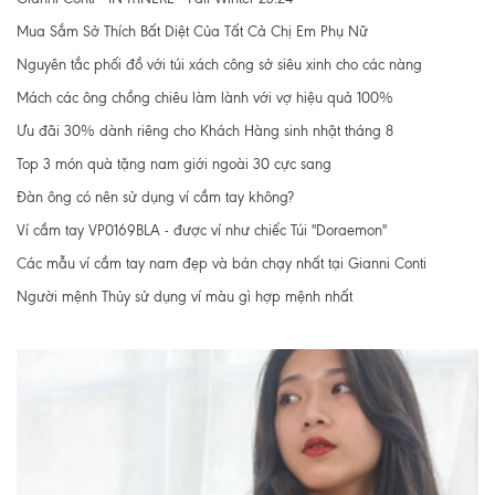
Mua Sắm Sở Thích Bất Diệt Của Tất Cả Chị Em Phụ Nữ
Nguyên tắc phối đồ với túi xách công sở siêu xinh cho các nàng
Mách các ông chồng chiêu làm lành với vợ hiệu quả 100%
Ưu đãi 30% dành riêng cho Khách Hàng sinh nhật tháng 8
Top 3 món quà tặng nam giới ngoài 30 cực sang
Đàn ông có nên sử dụng ví cầm tay không?
Ví cầm tay VP0169BLA - được ví như chiếc Túi "Doraemon"
Các mẫu ví cầm tay nam đẹp và bán chạy nhất tại Gianni Conti
Người mệnh Thủy sử dụng ví màu gì hợp mệnh nhất