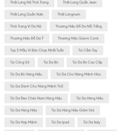
Thắt Lưng Nữ Thời Trang
Thắt Lưng Quần Jean
Thắt Lưng Quần Kaki
Thắt Lưngnam
Thời Trang Ví Da Nữ
Thương Hiệu Đồ Da Nổi Tiếng
Thương Hiệu Đồ Da Ý
Thương Hiệu Gianni Conti
Top 5 Mẫu Ví Bán Chạy Nhất Tuần
Túi Cầm Tay
Túi Công Sở
Túi Da Bò
Túi Da Bò Cao Cấp
Túi Da Bò Hàng Hiệu
Túi Da Cho Nàng Mệnh Hỏa
Túi Da Dành Cho Nàng Mệnh Thổ
Túi Da Đeo Chéo Nam Hàng Hiệu
Túi Da Hàng Hiêu
Túi Da Hàng Hiệu
Túi Da Hàng Hiệu Giảm Giá
Túi Da Hợp Mệnh
Túi Da Ipad
Túi Da Italy