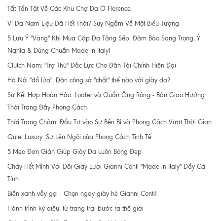
Tất Tần Tật Về Các Khu Chợ Da Ở Florence
Ví Da Nam Liệu Đã Hết Thời? Suy Ngẫm Về Một Biểu Tượng
5 Lưu Ý "Vàng" Khi Mua Cặp Da Tặng Sếp: Đảm Bảo Sang Trọng, Ý
Nghĩa & Đúng Chuẩn Made in Italy!
Clutch Nam: "Trợ Thủ" Đắc Lực Cho Dân Tài Chính Hiện Đại
Hà Nội "đổ lửa": Dân công sở "chất" thế nào với giày da?
Sự Kết Hợp Hoàn Hảo: Loafer và Quần Ống Rộng - Bản Giao Hưởng
Thời Trang Đầy Phong Cách
Thời Trang Chậm: Đầu Tư vào Sự Bền Bỉ và Phong Cách Vượt Thời Gian
Quiet Luxury: Sự Lên Ngôi của Phong Cách Tinh Tế
5 Mẹo Đơn Giản Giúp Giày Da Luôn Bóng Đẹp
Cháy Hết Mình Với Đôi Giày Lười Gianni Conti "Made in Italy" Đầy Cá
Tính
Biển xanh vẫy gọi - Chọn ngay giày hè Gianni Conti!
Hành trình kỳ diệu: từ trang trại bước ra thế giới