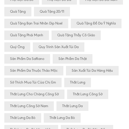
Quà Tặng
Quà Tặng 20/11
Quà Tặng Bạn Trai Nhân Dịp Noel
Quà Tặng Đồ Da Ý Nghĩa
Quà Tặng Phái Mạnh
Quà Tặng Thầy Cô Giáo
Quý Ông
Quy Trình Sản Xuất Túi Da
Sản Phẩm Da Saffiano
Sản Phẩm Da Thật
Sản Phẩm Da Thuộc Thảo Mộc
Sản Xuất Túi Da Hàng Hiệu
Sở Thích Mua Túi Của Chị Em
Thắt Lưng
Thắt Lưng Cho Chàng Công Sở
Thắt Lưng Công Sở
Thắt Lưng Công Sở Nam
Thắt Lưng Da
Thăt Lưng Da Bò
Thắt Lưng Da Bò