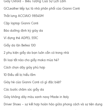
Giày Oxford – Biểu Tượng Của Sự Lịch Lãm
GCLeather tiếp tục là nhà phân phối của Gianni Conti
Thắt lưng ACCIAIO 9854SM
Cặp laptop Gianni Conti
Bảo dưỡng định kỳ giày da
Ví đựng thẻ ADPEL 551C
Giầy da lộn Bellesi 130
2 phụ kiện giầy da bạn luôn cần có trong nhà
Đi loại tất nào cho giầy moka mùa hè?
Cách chọn dây giày phù hợp
10 Điều dễ bị hiểu lầm
Giày hè của Gianni Conti có gì đặc biệt?
Các bước chăm sóc giầy da
Giày không dây màu xanh navy Made in Italy
Driver Shoes – sự kết hợp hoàn hảo giữa phong cách và sự tiện dụng