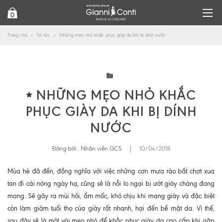
0
Trang chủ
Tin tức
Những mẹo nhỏ khắc phục giày da khi bị dính nước
NHỮNG MẸO NHỎ KHẮC
PHỤC GIÀY DA KHI BỊ DÍNH
NƯỚC
Đăng bởi :
Nhân viên GCS
|
10/04/2018
Mùa hè đã đến, đồng nghĩa với việc những cơn mưa rào bất chợt xua
tan đi cái nóng ngày hạ, cũng sẽ là nỗi lo ngại bị ướt giày chàng đang
mang. Sẽ gây ra mùi hôi, ẩm mốc, khó chịu khi mang giày và đặc biệt
còn làm giảm tuổi thọ của giày rất nhanh, hại đến bề mặt da. Vì thế,
sau đây sẽ là một vài mẹo nhỏ để khắc phục giày da cao cấp khi gặp