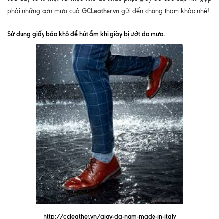
GCLeather.vn
phải những cơn mưa cuả
gửi đến chàng tham khảo nhé!
Sử dụng giấy báo khô để hút ẩm khi giày bị ướt do mưa.
http://gcleather.vn/giay-da-nam-made-in-italy