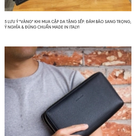
5 LƯU Ý "VÀNG" KHI MUA CẶP DA TẶNG SẾP: ĐẢM BẢO SANG TRỌNG,
Ý NGHĨA & ĐÚNG CHUẨN MADE IN ITALY!