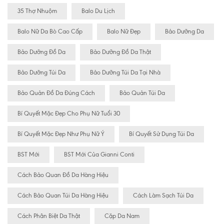
35 Thợ Nhuộm
Balo Du Lịch
Balo Nữ Da Bò Cao Cấp
Balo Nữ Đẹp
Bảo Dưỡng Da
Bảo Dưỡng Đồ Da
Bảo Dưỡng Đồ Da Thật
Bảo Dưỡng Túi Da
Bảo Dưỡng Túi Da Tại Nhà
Bảo Quản Đồ Da Đúng Cách
Bảo Quản Túi Da
Bí Quyết Mặc Đẹp Cho Phụ Nữ Tuổi 30
Bí Quyết Mặc Đẹp Như Phụ Nữ Ý
Bí Quyết Sử Dụng Túi Da
BST Mới
BST Mới Của Gianni Conti
Cách Bảo Quan Đồ Da Hàng Hiệu
Cách Bảo Quan Túi Da Hàng Hiệu
Cách Làm Sạch Túi Da
Cách Phân Biệt Da Thật
Cặp Da Nam