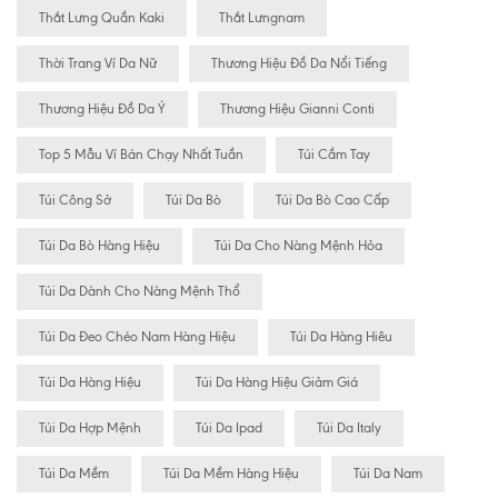
Thắt Lưng Quần Kaki
Thắt Lưngnam
Thời Trang Ví Da Nữ
Thương Hiệu Đồ Da Nổi Tiếng
Thương Hiệu Đồ Da Ý
Thương Hiệu Gianni Conti
Top 5 Mẫu Ví Bán Chạy Nhất Tuần
Túi Cầm Tay
Túi Công Sở
Túi Da Bò
Túi Da Bò Cao Cấp
Túi Da Bò Hàng Hiệu
Túi Da Cho Nàng Mệnh Hỏa
Túi Da Dành Cho Nàng Mệnh Thổ
Túi Da Đeo Chéo Nam Hàng Hiệu
Túi Da Hàng Hiêu
Túi Da Hàng Hiệu
Túi Da Hàng Hiệu Giảm Giá
Túi Da Hợp Mệnh
Túi Da Ipad
Túi Da Italy
Túi Da Mềm
Túi Da Mềm Hàng Hiệu
Túi Da Nam