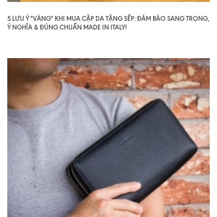
5 LƯU Ý "VÀNG" KHI MUA CẶP DA TẶNG SẾP: ĐẢM BẢO SANG TRỌNG,
Ý NGHĨA & ĐÚNG CHUẨN MADE IN ITALY!