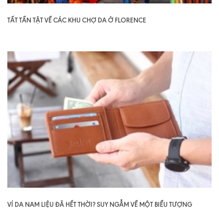
TẤT TẦN TẬT VỀ CÁC KHU CHỢ DA Ở FLORENCE
VÍ DA NAM LIỆU ĐÃ HẾT THỜI? SUY NGẪM VỀ MỘT BIỂU TƯỢNG