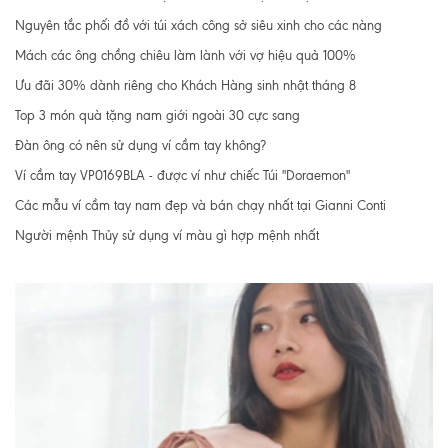
Nguyên tắc phối đồ với túi xách công sở siêu xinh cho các nàng
Mách các ông chồng chiêu làm lành với vợ hiệu quả 100%
Ưu đãi 30% dành riêng cho Khách Hàng sinh nhật tháng 8
Top 3 món quà tặng nam giới ngoài 30 cực sang
Đàn ông có nên sử dụng ví cầm tay không?
Ví cầm tay VP0169BLA - được ví như chiếc Túi "Doraemon"
Các mẫu ví cầm tay nam đẹp và bán chạy nhất tại Gianni Conti
Người mệnh Thủy sử dụng ví màu gì hợp mệnh nhất