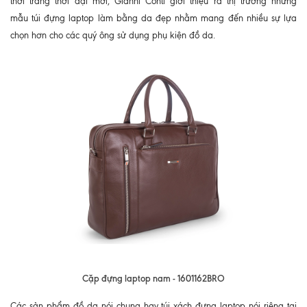
thời trang thời đại mới, Gianni Conti giới thiệu ra thị trường những
mẫu túi đựng laptop làm bằng da đẹp nhằm mang đến nhiều sự lựa
chọn hơn cho các quý ông sử dụng phụ kiện đồ da.
Cặp đựng laptop nam - 1601162BRO
Các sản phẩm đồ da nói chung hay túi xách đựng laptop nói riêng tại