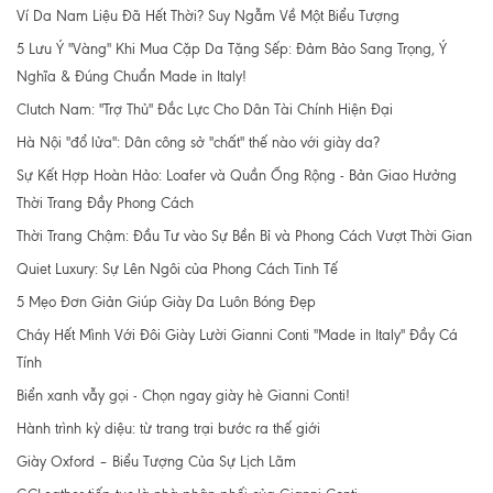
Ví Da Nam Liệu Đã Hết Thời? Suy Ngẫm Về Một Biểu Tượng
5 Lưu Ý "Vàng" Khi Mua Cặp Da Tặng Sếp: Đảm Bảo Sang Trọng, Ý
Nghĩa & Đúng Chuẩn Made in Italy!
Clutch Nam: "Trợ Thủ" Đắc Lực Cho Dân Tài Chính Hiện Đại
Hà Nội "đổ lửa": Dân công sở "chất" thế nào với giày da?
Sự Kết Hợp Hoàn Hảo: Loafer và Quần Ống Rộng - Bản Giao Hưởng
Thời Trang Đầy Phong Cách
Thời Trang Chậm: Đầu Tư vào Sự Bền Bỉ và Phong Cách Vượt Thời Gian
Quiet Luxury: Sự Lên Ngôi của Phong Cách Tinh Tế
5 Mẹo Đơn Giản Giúp Giày Da Luôn Bóng Đẹp
Cháy Hết Mình Với Đôi Giày Lười Gianni Conti "Made in Italy" Đầy Cá
Tính
Biển xanh vẫy gọi - Chọn ngay giày hè Gianni Conti!
Hành trình kỳ diệu: từ trang trại bước ra thế giới
Giày Oxford – Biểu Tượng Của Sự Lịch Lãm