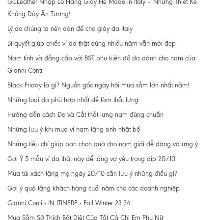
GCLeather Nhập Lô Hàng Giày Hè Made in Italy – Những Thiết Kế
Không Dây Ấn Tượng!
Lý do chúng ta nên dán đế cho giày da Italy
Bí quyết giúp chiếc ví da thật dùng nhiều năm vẫn mới đẹp
Nam tính và đẳng cấp với BST phụ kiện đồ da dành cho nam của
Gianni Conti
Black Friday là gì? Nguồn gốc ngày hội mua sắm lớn nhất năm!
Những loại da phù hợp nhất để làm thắt lưng
Hướng dẫn cách Đo và Cắt thắt lưng nam đúng chuẩn
Những lưu ý khi mua ví nam tặng sinh nhật bố
Những tiêu chí giúp bạn chọn quà cho nam giới dễ dàng và ưng ý
Gợi Ý 5 mẫu ví da thật này để tặng vợ yêu trong dịp 20/10
Mua túi xách tặng mẹ ngày 20/10 cần lưu ý những điều gì?
Gợi ý quà tặng khách hàng cuối năm cho các doanh nghiệp
Gianni Conti - IN ITINERE - Fall Winter 23.24
Mua Sắm Sở Thích Bất Diệt Của Tất Cả Chị Em Phụ Nữ