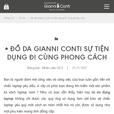
0
Trang chủ
Tin tức
Đồ da Gianni Conti sự tiện dụng đi cùng phong cách
ĐỒ DA GIANNI CONTI SỰ TIỆN
DỤNG ĐI CÙNG PHONG CÁCH
Đăng bởi :
Nhân viên GCS
|
29/11/2017
Bạn là người đam mê công việc và công việc của bạn luôn gắn liền với
chiếc laptop yêu dấu, vì vậy có phải bạn đang tìm kiếm một sản phẩm
túi da đựng
túi xách laptop nam ?
Như cá bạn vẫn thấy, hiện nay
laptop
không chỉ được các quý ông sử dụng làm vật bảo vệ chiếc
laptop yêu quý một cách an toàn nhất mà nó còn được sử dụng như
một phụ kiện mang tính đẳng cấp.