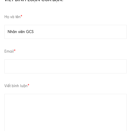
Họ và tên
*
Email
*
Viết bình luận
*