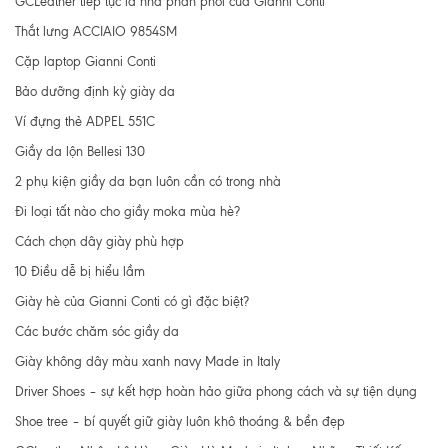
GCLeather tiếp tục là nhà phân phối của Gianni Conti
Thắt lưng ACCIAIO 9854SM
Cặp laptop Gianni Conti
Bảo dưỡng định kỳ giày da
Ví đựng thẻ ADPEL 551C
Giầy da lộn Bellesi 130
2 phụ kiện giầy da bạn luôn cần có trong nhà
Đi loại tất nào cho giầy moka mùa hè?
Cách chọn dây giày phù hợp
10 Điều dễ bị hiểu lầm
Giày hè của Gianni Conti có gì đặc biệt?
Các bước chăm sóc giầy da
Giày không dây màu xanh navy Made in Italy
Driver Shoes – sự kết hợp hoàn hảo giữa phong cách và sự tiện dụng
Shoe tree – bí quyết giữ giày luôn khô thoáng & bền đẹp