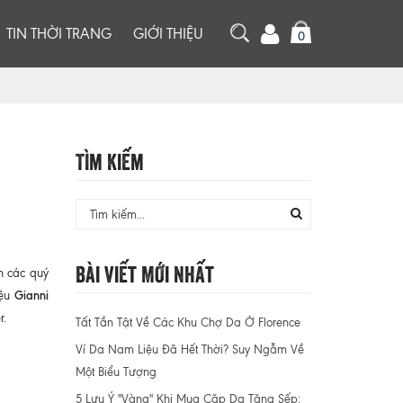
TIN THỜI TRANG
GIỚI THIỆU
0
Tìm Kiếm
Bài Viết Mới Nhất
ến các quý
Gianni
iệu
r.
Tất Tần Tật Về Các Khu Chợ Da Ở Florence
Ví Da Nam Liệu Đã Hết Thời? Suy Ngẫm Về
Một Biểu Tượng
5 Lưu Ý "Vàng" Khi Mua Cặp Da Tặng Sếp: