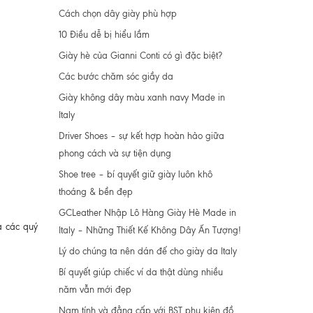
Cách chọn dây giày phù hợp
10 Điều dễ bị hiểu lầm
Giày hè của Gianni Conti có gì đặc biệt?
Các bước chăm sóc giầy da
Giày không dây màu xanh navy Made in
Italy
Driver Shoes – sự kết hợp hoàn hảo giữa
phong cách và sự tiện dụng
Shoe tree – bí quyết giữ giày luôn khô
thoáng & bền đẹp
GCLeather Nhập Lô Hàng Giày Hè Made in
a các quý
Italy – Những Thiết Kế Không Dây Ấn Tượng!
Lý do chúng ta nên dán đế cho giày da Italy
Bí quyết giúp chiếc ví da thật dùng nhiều
năm vẫn mới đẹp
Nam tính và đẳng cấp với BST phụ kiện đồ