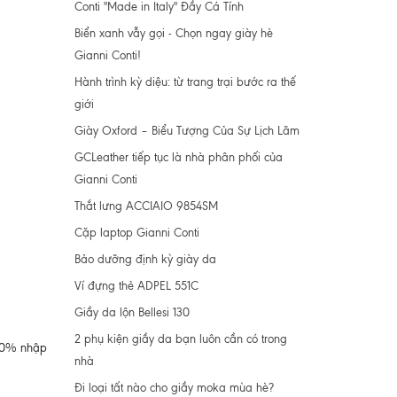
Conti "Made in Italy" Đầy Cá Tính
Biển xanh vẫy gọi - Chọn ngay giày hè
Gianni Conti!
Hành trình kỳ diệu: từ trang trại bước ra thế
giới
Giày Oxford – Biểu Tượng Của Sự Lịch Lãm
GCLeather tiếp tục là nhà phân phối của
Gianni Conti
Thắt lưng ACCIAIO 9854SM
Cặp laptop Gianni Conti
Bảo dưỡng định kỳ giày da
Ví đựng thẻ ADPEL 551C
Giầy da lộn Bellesi 130
2 phụ kiện giầy da bạn luôn cần có trong
100% nhập
nhà
Đi loại tất nào cho giầy moka mùa hè?