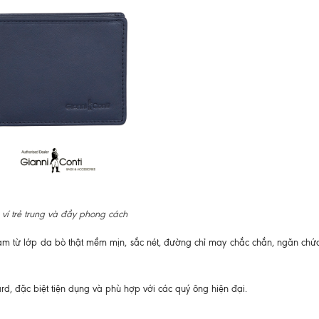
ví trẻ trung và đầy phong cách
àm từ lớp da bò thật mềm mịn, sắc nét, đường chỉ may chắc chắn, ngăn chứa
ard, đặc biệt tiện dụng và phù hợp với các quý ông hiện đại.