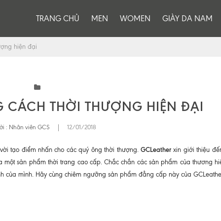
TRANG CHỦ
MEN
WOMEN
GIÀY DA NAM
ượng hiện đại
G CÁCH THỜI THƯỢNG HIỆN ĐẠI
ởi :
Nhân viên GCS
|
12/01/2018
GCLeather
 vời tạo điểm nhấn cho các quý ông thời thượng.
xin giới thiệu đ
a một sản phẩm thời trang cao cấp. Chắc chắn các sản phẩm của thương h
định của mình. Hãy cùng chiêm ngưỡng sản phẩm đẳng cấp này của GCLeathe