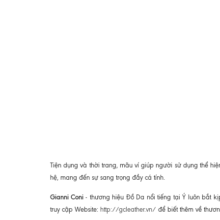
Tiện dụng và thời trang, mãu ví giúp người sử dụng thể hi
hệ, mang đến sự sang trọng đầy cá tính.
Gianni Coni
- thương hiệu Đồ Da nổi tiếng tại Ý luôn bắt
truy cập Website:
http://gcleather.vn/
để biết thêm về thươ