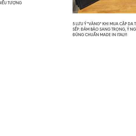
BIỂU TƯỢNG
5 LƯU Ý "VÀNG" KHI MUA CẶP DA
SẾP: ĐẢM BẢO SANG TRỌNG, Ý NG
ĐÚNG CHUẨN MADE IN ITALY!