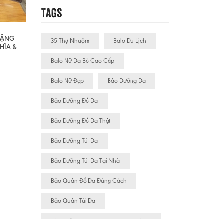
Tags
 TẶNG
35 Thợ Nhuộm
Balo Du Lịch
HĨA &
Balo Nữ Da Bò Cao Cấp
Balo Nữ Đẹp
Bảo Dưỡng Da
Bảo Dưỡng Đồ Da
Bảo Dưỡng Đồ Da Thật
Bảo Dưỡng Túi Da
Bảo Dưỡng Túi Da Tại Nhà
Bảo Quản Đồ Da Đúng Cách
Bảo Quản Túi Da