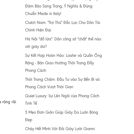
Đảm Bảo Sang Trọng, Ý Nghĩa & Đúng
Chuẩn Made in Italy!
Clutch Nam: "Trợ Thủ" Đắc Lực Cho Dân Tài
Chính Hiện Đại
Hà Nội "đổ lửa": Dân công sở "chất" thế nào
với giày da?
Sự Kết Hợp Hoàn Hảo: Loafer và Quần Ống
Rộng - Bản Giao Hưởng Thời Trang Đầy
Phong Cách
Thời Trang Chậm: Đầu Tư vào Sự Bền Bỉ và
Phong Cách Vượt Thời Gian
Quiet Luxury: Sự Lên Ngôi của Phong Cách
 rộng rãi
Tinh Tế
5 Mẹo Đơn Giản Giúp Giày Da Luôn Bóng
Đẹp
Cháy Hết Mình Với Đôi Giày Lười Gianni