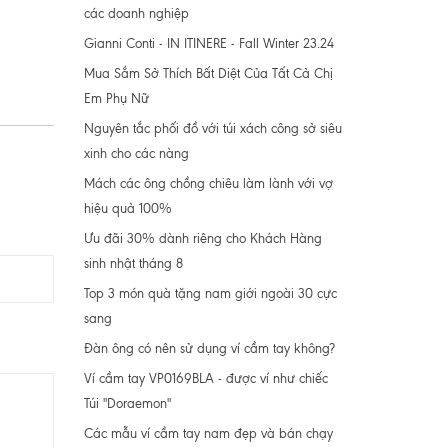
các doanh nghiệp
Gianni Conti - IN ITINERE - Fall Winter 23.24
Mua Sắm Sở Thích Bất Diệt Của Tất Cả Chị
Em Phụ Nữ
Nguyên tắc phối đồ với túi xách công sở siêu
xinh cho các nàng
Mách các ông chồng chiêu làm lành với vợ
hiệu quả 100%
Ưu đãi 30% dành riêng cho Khách Hàng
sinh nhật tháng 8
Top 3 món quà tặng nam giới ngoài 30 cực
sang
Đàn ông có nên sử dụng ví cầm tay không?
Ví cầm tay VP0169BLA - được ví như chiếc
Túi "Doraemon"
Các mẫu ví cầm tay nam đẹp và bán chạy