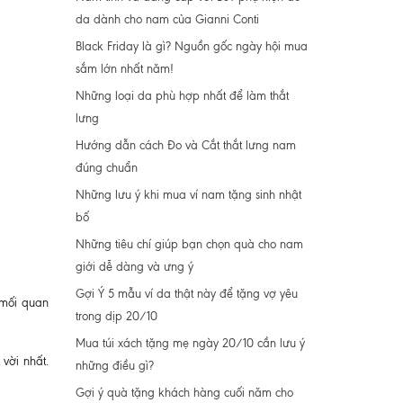
da dành cho nam của Gianni Conti
Black Friday là gì? Nguồn gốc ngày hội mua
sắm lớn nhất năm!
Những loại da phù hợp nhất để làm thắt
lưng
Hướng dẫn cách Đo và Cắt thắt lưng nam
đúng chuẩn
Những lưu ý khi mua ví nam tặng sinh nhật
bố
Những tiêu chí giúp bạn chọn quà cho nam
giới dễ dàng và ưng ý
Gợi Ý 5 mẫu ví da thật này để tặng vợ yêu
 mối quan
trong dịp 20/10
Mua túi xách tặng mẹ ngày 20/10 cần lưu ý
vời nhất.
những điều gì?
Gợi ý quà tặng khách hàng cuối năm cho