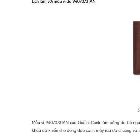
Lịch lãm với mẫu ví da 9407073TAN
Đ
Mẫu ví 9407073TAN của Gianni Conti làm bằng da bò nguy
khẩu đã khiến cho đông đảo cánh mày râu ưa chuộng và t