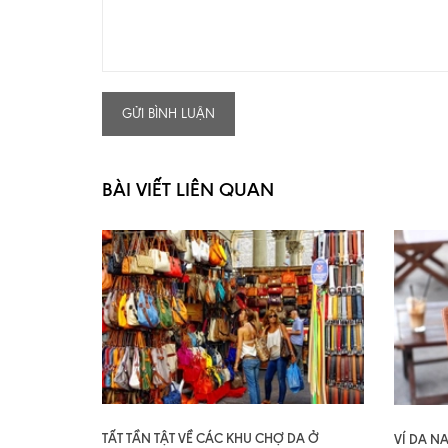
GỬI BÌNH LUẬN
BÀI VIẾT LIÊN QUAN
TẤT TẦN TẬT VỀ CÁC KHU CHỢ DA Ở
VÍ DA N