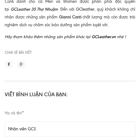
Conti dành cho cả Men và Women được phân phối độc quyền
GCLeather 35 Thợ Nhuộm
GCleather
tại
. Đến với
, quý khách không chỉ
Gianni Conti
nhận được những sản phẩm
chất lượng mà còn được trải
nghiệm dịch vụ chăm sóc bảo dưỡng sản phẩm tuyệt vời.
GCLeather.vn
Hãy tham khảo thêm những sản phẩm khác tại
nhé !
CHIA SẼ BÀI VIẾT
VIẾT BÌNH LUẬN CỦA BẠN:
Họ và tên
*