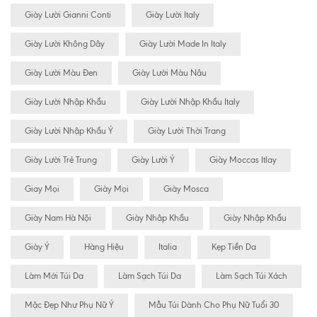
Giày Lười Gianni Conti
Giày Lười Italy
Giày Lười Không Dây
Giày Lười Made In Italy
Giày Lười Màu Đen
Giày Lười Màu Nâu
Giày Lười Nhập Khẩu
Giày Lười Nhập Khẩu Italy
Giày Lười Nhập Khẩu Ý
Giày Lười Thời Trang
Giày Lười Trẻ Trung
Giày Lười Ý
Giày Moccas Itlay
Giay Mọi
Giày Mọi
Giày Mosca
Giày Nam Hà Nội
Giày Nhâp Khẩu
Giày Nhập Khẩu
Giày Ý
Hàng Hiệu
Italia
Kẹp Tiền Da
Làm Mới Túi Da
Làm Sạch Túi Da
Làm Sạch Túi Xách
Mặc Đẹp Như Phụ Nữ Ý
Mẫu Túi Dành Cho Phụ Nữ Tuổi 30