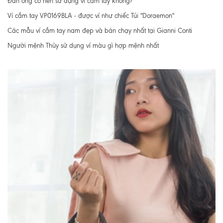
Đàn ông có nên sử dụng ví cầm tay không?
Ví cầm tay VP0169BLA - được ví như chiếc Túi "Doraemon"
Các mẫu ví cầm tay nam đẹp và bán chạy nhất tại Gianni Conti
Người mệnh Thủy sử dụng ví màu gì hợp mệnh nhất