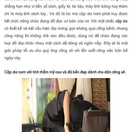
chẳng hạn như ví tiền, sổ sách, giấy tờ, tài liệu, máy tính bảng hay thậm
chí là máy tính xách tay... Và đó là lúc mà cặp da nam phát huy được
cặp da
hết chức năng chứa đựng đồ đạc cơ bản của nó. Với một chiếc
có thiết kế và kết cấu hiện đại mỏng gọn không quá cồng kềnh, nhưng
công năng thì không chê vào đâu được, dùng nó để chứa đựng các
loại đồ đạc khác nhau một cách dễ dàng và ngăn nắp. Đây sẽ là một
giải pháp tối ưu cho quý ông công sở với tần suất công việc bộn bề
ngày này.
Cặp da nam với tính thẩm mỹ cao và độ bền đẹp dành cho dân công sở.