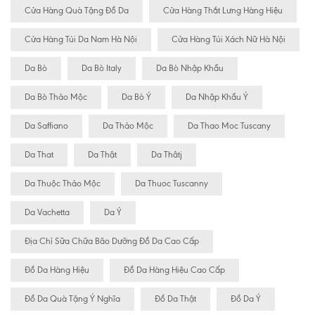
Cửa Hàng Quà Tặng Đồ Da
Cửa Hàng Thắt Lưng Hàng Hiệu
Cửa Hàng Túi Da Nam Hà Nội
Cửa Hàng Túi Xách Nữ Hà Nội
Da Bò
Da Bò Italy
Da Bò Nhập Khẩu
Da Bò Thảo Mộc
Da Bò Ý
Da Nhập Khẩu Ý
Da Saffiano
Da Thảo Mộc
Da Thao Moc Tuscany
Da That
Da Thật
Da Thâtj
Da Thuộc Thảo Mộc
Da Thuoc Tuscanny
Da Vachetta
Da Ý
Địa Chỉ Sữa Chữa Bão Dưỡng Đồ Da Cao Cấp
Đồ Da Hàng Hiệu
Đồ Da Hàng Hiệu Cao Cấp
Đồ Da Quà Tặng Ý Nghĩa
Đồ Da Thật
Đồ Da Ý