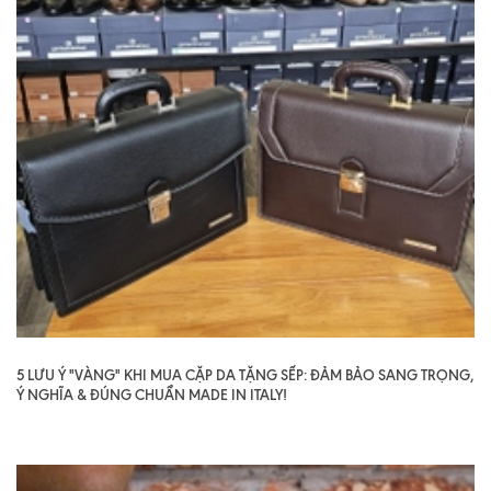
5 LƯU Ý "VÀNG" KHI MUA CẶP DA TẶNG SẾP: ĐẢM BẢO SANG TRỌNG,
Ý NGHĨA & ĐÚNG CHUẨN MADE IN ITALY!