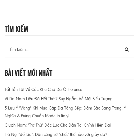
Tìm Kiếm
Bài Viết Mới Nhất
Tất Tần Tật Về Các Khu Chợ Da Ở Florence
Ví Da Nam Liệu Đã Hết Thời? Suy Ngẫm Về Một Biểu Tượng
5 Lưu Ý "Vàng" Khi Mua Cặp Da Tặng Sếp: Đảm Bảo Sang Trọng, Ý
Nghĩa & Đúng Chuẩn Made in Italy!
Clutch Nam: "Trợ Thủ" Đắc Lực Cho Dân Tài Chính Hiện Đại
Hà Nội "đổ lửa": Dân công sở "chất" thế nào với giày da?