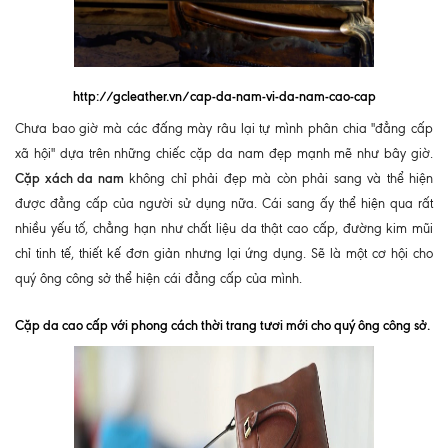
http://gcleather.vn/cap-da-nam-vi-da-nam-cao-cap
Chưa bao giờ mà các đấng mày râu lại tự mình phân chia "đẳng cấp
xã hội" dựa trên những chiếc cặp da nam đẹp mạnh mẽ như bây giờ.
Cặp xách da nam
không chỉ phải đẹp mà còn phải sang và thể hiện
được đẳng cấp của người sử dụng nữa. Cái sang ấy thể hiện qua rất
nhiều yếu tố, chẳng hạn như chất liệu da thật cao cấp, đường kim mũi
chỉ tinh tế, thiết kế đơn giản nhưng lại ứng dụng. Sẽ là một cơ hội cho
quý ông công sở thể hiện cái đẳng cấp của mình.
Cặp da cao cấp với phong cách thời trang tươi mới cho quý ông công sở.