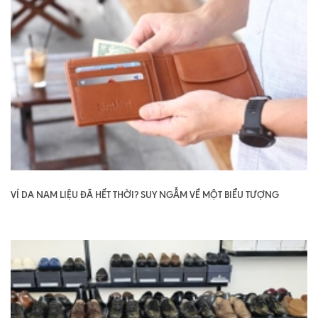
VÍ DA NAM LIỆU ĐÃ HẾT THỜI? SUY NGẪM VỀ MỘT BIỂU TƯỢNG