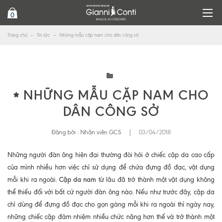
0
Trang chủ
Tin tức
Những mẫu cặp nam cho dân công sở
NHỮNG MẪU CẶP NAM CHO
DÂN CÔNG SỞ
Đăng bởi :
Nhân viên GCS
|
03/04/2018
Những người đàn ông hiện đại thường đòi hỏi ở chiếc cặp da cao cấp
của mình nhiều hơn việc chỉ sử dụng để chứa đựng đồ đạc, vật dụng
Cặp da nam
mỗi khi ra ngoài.
từ lâu đã trở thành một vật dụng không
thể thiếu đối với bất cứ người đàn ông nào. Nếu như trước đây, cặp da
chỉ dùng để đựng đồ đạc cho gọn gàng mỗi khi ra ngoài thì ngày nay,
những chiếc cặp đảm nhiệm nhiều chức năng hơn thế và trở thành một