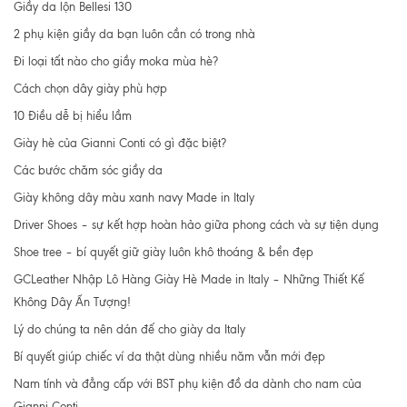
Giầy da lộn Bellesi 130
2 phụ kiện giầy da bạn luôn cần có trong nhà
Đi loại tất nào cho giầy moka mùa hè?
Cách chọn dây giày phù hợp
10 Điều dễ bị hiểu lầm
Giày hè của Gianni Conti có gì đặc biệt?
Các bước chăm sóc giầy da
Giày không dây màu xanh navy Made in Italy
Driver Shoes – sự kết hợp hoàn hảo giữa phong cách và sự tiện dụng
Shoe tree – bí quyết giữ giày luôn khô thoáng & bền đẹp
GCLeather Nhập Lô Hàng Giày Hè Made in Italy – Những Thiết Kế
Không Dây Ấn Tượng!
Lý do chúng ta nên dán đế cho giày da Italy
Bí quyết giúp chiếc ví da thật dùng nhiều năm vẫn mới đẹp
Nam tính và đẳng cấp với BST phụ kiện đồ da dành cho nam của
Gianni Conti