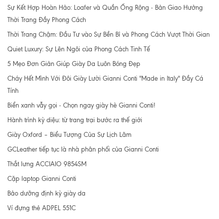
Sự Kết Hợp Hoàn Hảo: Loafer và Quần Ống Rộng - Bản Giao Hưởng
Thời Trang Đầy Phong Cách
Thời Trang Chậm: Đầu Tư vào Sự Bền Bỉ và Phong Cách Vượt Thời Gian
Quiet Luxury: Sự Lên Ngôi của Phong Cách Tinh Tế
5 Mẹo Đơn Giản Giúp Giày Da Luôn Bóng Đẹp
Cháy Hết Mình Với Đôi Giày Lười Gianni Conti "Made in Italy" Đầy Cá
Tính
Biển xanh vẫy gọi - Chọn ngay giày hè Gianni Conti!
Hành trình kỳ diệu: từ trang trại bước ra thế giới
Giày Oxford – Biểu Tượng Của Sự Lịch Lãm
GCLeather tiếp tục là nhà phân phối của Gianni Conti
Thắt lưng ACCIAIO 9854SM
Cặp laptop Gianni Conti
Bảo dưỡng định kỳ giày da
Ví đựng thẻ ADPEL 551C