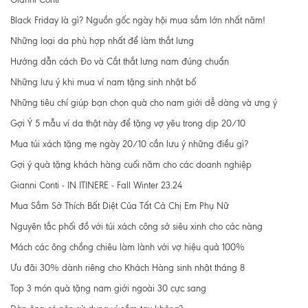
Black Friday là gì? Nguồn gốc ngày hội mua sắm lớn nhất năm!
Những loại da phù hợp nhất để làm thắt lưng
Hướng dẫn cách Đo và Cắt thắt lưng nam đúng chuẩn
Những lưu ý khi mua ví nam tặng sinh nhật bố
Những tiêu chí giúp bạn chọn quà cho nam giới dễ dàng và ưng ý
Gợi Ý 5 mẫu ví da thật này để tặng vợ yêu trong dịp 20/10
Mua túi xách tặng mẹ ngày 20/10 cần lưu ý những điều gì?
Gợi ý quà tặng khách hàng cuối năm cho các doanh nghiệp
Gianni Conti - IN ITINERE - Fall Winter 23.24
Mua Sắm Sở Thích Bất Diệt Của Tất Cả Chị Em Phụ Nữ
Nguyên tắc phối đồ với túi xách công sở siêu xinh cho các nàng
Mách các ông chồng chiêu làm lành với vợ hiệu quả 100%
Ưu đãi 30% dành riêng cho Khách Hàng sinh nhật tháng 8
Top 3 món quà tặng nam giới ngoài 30 cực sang