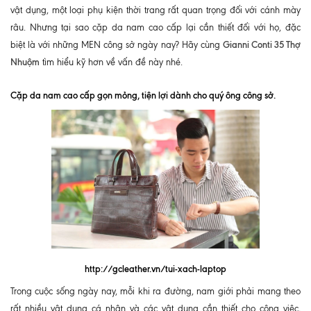
vật dụng, một loại phụ kiện thời trang rất quan trọng đối với cánh mày
râu. Nhưng tại sao cặp da nam cao cấp lại cần thiết đối với họ, đặc
Gianni Conti 35 Thợ
biệt là với những MEN công sở ngày nay? Hãy cùng
Nhuộm
tìm hiểu kỹ hơn về vấn đề này nhé.
Cặp da nam cao cấp gọn mỏng, tiện lợi dành cho quý ông công sở.
http://gcleather.vn/tui-xach-laptop
Trong cuộc sống ngày nay, mỗi khi ra đường, nam giới phải mang theo
rất nhiều vật dụng cá nhân và các vật dụng cần thiết cho công việc,