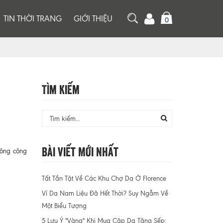
TIN THỜI TRANG
GIỚI THIỆU
0
Tìm Kiếm
Bài Viết Mới Nhất
ông công
Tất Tần Tật Về Các Khu Chợ Da Ở Florence
Ví Da Nam Liệu Đã Hết Thời? Suy Ngẫm Về
Một Biểu Tượng
5 Lưu Ý "Vàng" Khi Mua Cặp Da Tặng Sếp: