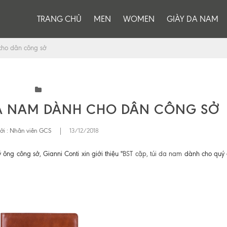
TRANG CHỦ
MEN
WOMEN
GIÀY DA NAM
ho dân công sở
A NAM DÀNH CHO DÂN CÔNG SỞ
ởi :
Nhân viên GCS
|
13/12/2018
ng công sở, Gianni Conti xin giới thiệu "
BST cặp, túi da nam
dành cho quý 