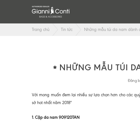
Trang chủ
Tin tức
Những mẫu túi da nam dành c
NHỮNG MẪU TÚI D
Đăng b
Với mong muốn đem lại nhiều sự lựa chọn hơn cho các quý ô
sở hot nhất năm 2018"
1. Cặp da nam 909120TAN