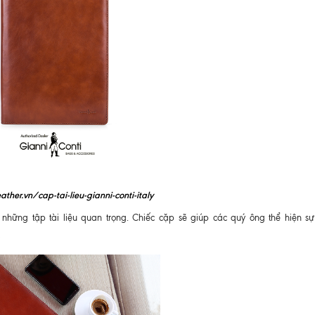
ather.vn/cap-tai-lieu-gianni-conti-italy
những tập tài liệu quan trọng. Chiếc cặp sẽ giúp các quý ông thể hiện s