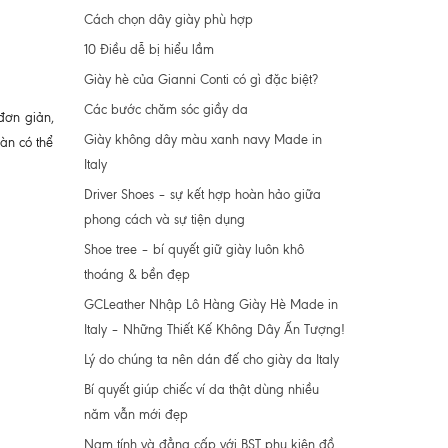
Cách chọn dây giày phù hợp
10 Điều dễ bị hiểu lầm
Giày hè của Gianni Conti có gì đặc biệt?
Các bước chăm sóc giầy da
đơn giản,
Giày không dây màu xanh navy Made in
àn có thể
Italy
Driver Shoes – sự kết hợp hoàn hảo giữa
phong cách và sự tiện dụng
Shoe tree – bí quyết giữ giày luôn khô
thoáng & bền đẹp
GCLeather Nhập Lô Hàng Giày Hè Made in
Italy – Những Thiết Kế Không Dây Ấn Tượng!
Lý do chúng ta nên dán đế cho giày da Italy
Bí quyết giúp chiếc ví da thật dùng nhiều
năm vẫn mới đẹp
Nam tính và đẳng cấp với BST phụ kiện đồ