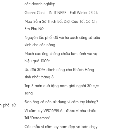
các doanh nghiệp
Gianni Conti - IN ITINERE - Fall Winter 23.24
Mua Sắm Sở Thích Bất Diệt Của Tất Cả Chị
Em Phụ Nữ
Nguyên tắc phối đồ với túi xách công sở siêu
xinh cho các nàng
Mách các ông chồng chiêu làm lành với vợ
hiệu quả 100%
Ưu đãi 30% dành riêng cho Khách Hàng
sinh nhật tháng 8
Top 3 món quà tặng nam giới ngoài 30 cực
sang
Đàn ông có nên sử dụng ví cầm tay không?
n phải sử
Ví cầm tay VP0169BLA - được ví như chiếc
Túi "Doraemon"
Các mẫu ví cầm tay nam đẹp và bán chạy