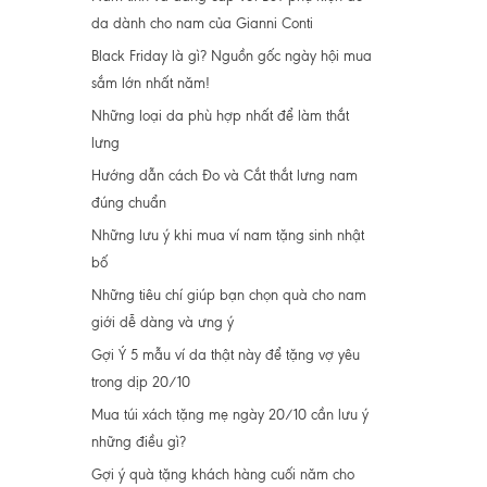
da dành cho nam của Gianni Conti
Black Friday là gì? Nguồn gốc ngày hội mua
sắm lớn nhất năm!
Những loại da phù hợp nhất để làm thắt
lưng
Hướng dẫn cách Đo và Cắt thắt lưng nam
đúng chuẩn
Những lưu ý khi mua ví nam tặng sinh nhật
bố
Những tiêu chí giúp bạn chọn quà cho nam
giới dễ dàng và ưng ý
Gợi Ý 5 mẫu ví da thật này để tặng vợ yêu
trong dịp 20/10
Mua túi xách tặng mẹ ngày 20/10 cần lưu ý
những điều gì?
Gợi ý quà tặng khách hàng cuối năm cho