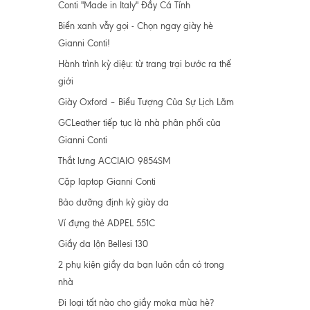
Conti "Made in Italy" Đầy Cá Tính
Biển xanh vẫy gọi - Chọn ngay giày hè
Gianni Conti!
Hành trình kỳ diệu: từ trang trại bước ra thế
giới
Giày Oxford – Biểu Tượng Của Sự Lịch Lãm
GCLeather tiếp tục là nhà phân phối của
Gianni Conti
Thắt lưng ACCIAIO 9854SM
Cặp laptop Gianni Conti
Bảo dưỡng định kỳ giày da
Ví đựng thẻ ADPEL 551C
Giầy da lộn Bellesi 130
2 phụ kiện giầy da bạn luôn cần có trong
nhà
Đi loại tất nào cho giầy moka mùa hè?