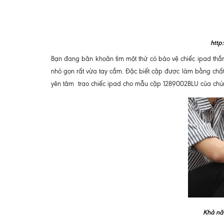
http
Bạn đang băn khoăn tìm một thứ có bảo vệ chiếc ipad th
nhỏ gọn rất vừa tay cầm. Đặc biết cặp được làm bằng chất 
yên tâm trao chiếc ipad cho mẫu cặp 1289002BLU của chún
Khả nă