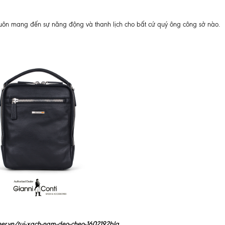
 luôn mang đến sự năng động và thanh lịch cho bất cứ quý ông công sở nào.
her.vn/tui-xach-nam-deo-cheo-1602192bla