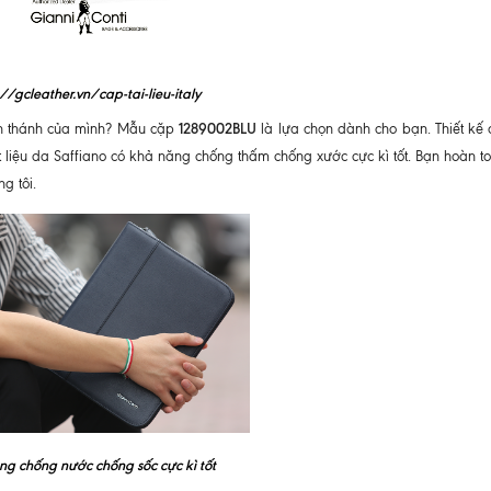
://gcleather.vn/cap-tai-lieu-italy
1289002BLU
ần thánh của mình? Mẫu cặp
là lựa chọn dành cho bạn. Thiết kế 
liệu da Saffiano có khả năng chống thấm chống xước cực kì tốt. Bạn hoàn to
g tôi.
ng chống nước chống sốc cực kì tốt