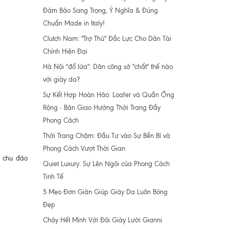
Đảm Bảo Sang Trọng, Ý Nghĩa & Đúng
Chuẩn Made in Italy!
Clutch Nam: "Trợ Thủ" Đắc Lực Cho Dân Tài
Chính Hiện Đại
Hà Nội "đổ lửa": Dân công sở "chất" thế nào
với giày da?
Sự Kết Hợp Hoàn Hảo: Loafer và Quần Ống
Rộng - Bản Giao Hưởng Thời Trang Đầy
Phong Cách
Thời Trang Chậm: Đầu Tư vào Sự Bền Bỉ và
Phong Cách Vượt Thời Gian
ự chu đáo
Quiet Luxury: Sự Lên Ngôi của Phong Cách
Tinh Tế
5 Mẹo Đơn Giản Giúp Giày Da Luôn Bóng
Đẹp
Cháy Hết Mình Với Đôi Giày Lười Gianni