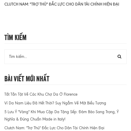
CLUTCH NAM: "TRỢ THỦ" ĐẮC LỰC CHO DÂN TÀI CHÍNH HIỆN ĐẠI
Tìm Kiếm
Bài Viết Mới Nhất
Tất Tần Tật Về Các Khu Chợ Da Ở Florence
Ví Da Nam Liệu Đã Hết Thời? Suy Ngẫm Về Một Biểu Tượng
5 Lưu Ý "Vàng" Khi Mua Cặp Da Tặng Sếp: Đảm Bảo Sang Trọng, Ý
Nghĩa & Đúng Chuẩn Made in Italy!
Clutch Nam: "Trợ Thủ" Đắc Lực Cho Dân Tài Chính Hiện Đại