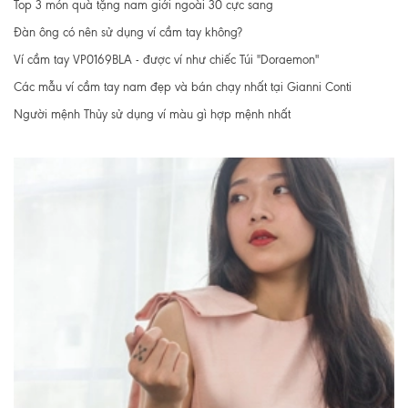
Top 3 món quà tặng nam giới ngoài 30 cực sang
Đàn ông có nên sử dụng ví cầm tay không?
Ví cầm tay VP0169BLA - được ví như chiếc Túi "Doraemon"
Các mẫu ví cầm tay nam đẹp và bán chạy nhất tại Gianni Conti
Người mệnh Thủy sử dụng ví màu gì hợp mệnh nhất