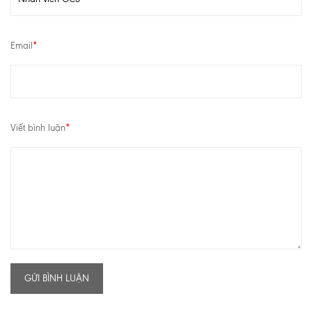
Email
*
Viết bình luận
*
GỬI BÌNH LUẬN