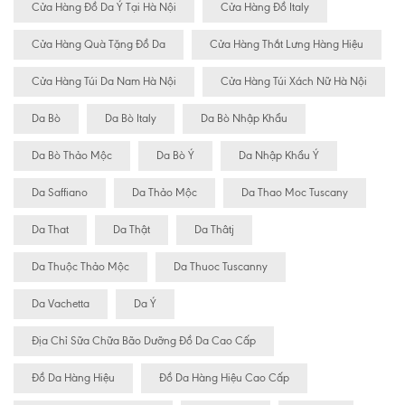
Cửa Hàng Đồ Da Ý Tại Hà Nội
Cửa Hàng Đồ Italy
Cửa Hàng Quà Tặng Đồ Da
Cửa Hàng Thắt Lưng Hàng Hiệu
Cửa Hàng Túi Da Nam Hà Nội
Cửa Hàng Túi Xách Nữ Hà Nội
Da Bò
Da Bò Italy
Da Bò Nhập Khẩu
Da Bò Thảo Mộc
Da Bò Ý
Da Nhập Khẩu Ý
Da Saffiano
Da Thảo Mộc
Da Thao Moc Tuscany
Da That
Da Thật
Da Thâtj
Da Thuộc Thảo Mộc
Da Thuoc Tuscanny
Da Vachetta
Da Ý
Địa Chỉ Sữa Chữa Bão Dưỡng Đồ Da Cao Cấp
Đồ Da Hàng Hiệu
Đồ Da Hàng Hiệu Cao Cấp