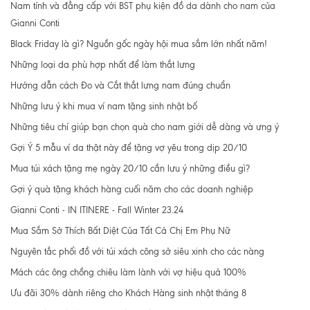
Nam tính và đẳng cấp với BST phụ kiện đồ da dành cho nam của
Gianni Conti
Black Friday là gì? Nguồn gốc ngày hội mua sắm lớn nhất năm!
Những loại da phù hợp nhất để làm thắt lưng
Hướng dẫn cách Đo và Cắt thắt lưng nam đúng chuẩn
Những lưu ý khi mua ví nam tặng sinh nhật bố
Những tiêu chí giúp bạn chọn quà cho nam giới dễ dàng và ưng ý
Gợi Ý 5 mẫu ví da thật này để tặng vợ yêu trong dịp 20/10
Mua túi xách tặng mẹ ngày 20/10 cần lưu ý những điều gì?
Gợi ý quà tặng khách hàng cuối năm cho các doanh nghiệp
Gianni Conti - IN ITINERE - Fall Winter 23.24
Mua Sắm Sở Thích Bất Diệt Của Tất Cả Chị Em Phụ Nữ
Nguyên tắc phối đồ với túi xách công sở siêu xinh cho các nàng
Mách các ông chồng chiêu làm lành với vợ hiệu quả 100%
Ưu đãi 30% dành riêng cho Khách Hàng sinh nhật tháng 8