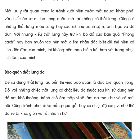
Một lưu ý rất quan trọng là tránh xuất hiện trước mặt người khác phái
với chiếc áo sơ mi bỏ trong quần mà lại không có thắt lưng. Cũng có
những thắt lưng màu sáng hay sặc sỡ như xanh sậm, ánh bạc và đỏ
đun. Với nhưng kiểu thắt lưng này, trừ khi bộ đồ của bạn quá “Phong
cách” hay bạn muốn tạo nên một điểm nhấn đặc biệt để thể hiện cá
tính độc đáo của mình, thì không nên mạo hiểm kết hợp với trang phục
lịch lãm của mình.
Bảo quản thắt lưng da
Để sử dụng thắt lưng lâu bền thì việc bảo quản là đặc biệt quan trọng.
Đối với những chiếc thắt lưng có chất liệu da thuộc sau khi sử dụng nên
để nơi khô thoáng, tránh chỗ ẩm thấp vì sẽ làm da mau hư và có mùi
hôi. Cũng tránh phơi dưới nắng quá gắt hay có nhiệt độ cao, vì như thế
da sẽ bị khô, giòn và rất nhanh hư.