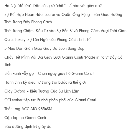
Hà Nội "đổ lửa": Dân công sở "chất" thế nào với giày da?
Sự Kết Hợp Hoàn Hảo: Loafer và Quần Ống Rộng - Bản Giao Hưởng
Thời Trang Đầy Phong Cách
Thời Trang Chậm: Đầu Tư vào Sự Bền Bỉ và Phong Cách Vượt Thời Gian
Quiet Luxury: Sự Lên Ngôi của Phong Cách Tinh Tế
5 Mẹo Đơn Giản Giúp Giày Da Luôn Bóng Đẹp
Cháy Hết Mình Với Đôi Giày Lười Gianni Conti "Made in Italy" Đầy Cá
Tính
Biển xanh vẫy gọi - Chọn ngay giày hè Gianni Conti!
Hành trình kỳ diệu: từ trang trại bước ra thế giới
Giày Oxford – Biểu Tượng Của Sự Lịch Lãm
GCLeather tiếp tục là nhà phân phối của Gianni Conti
Thắt lưng ACCIAIO 9854SM
Cặp laptop Gianni Conti
Bảo dưỡng định kỳ giày da