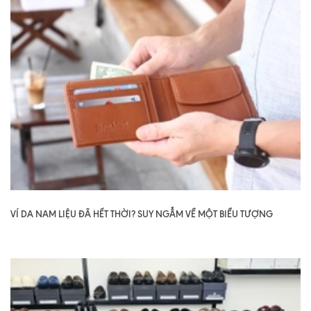
VÍ DA NAM LIỆU ĐÃ HẾT THỜI? SUY NGẪM VỀ MỘT BIỂU TƯỢNG