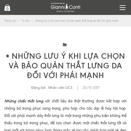
0
Trang chủ
Tin tức
những lưu ý khi lựa chọn và bảo quản thắt lưng da đối với phái mạnh
NHỮNG LƯU Ý KHI LỰA CHỌN
VÀ BẢO QUẢN THẮT LƯNG DA
ĐỐI VỚI PHÁI MẠNH
Đăng bởi :
Nhân viên GCS
|
25/11/2017
Những chiếc thắt lưng
với chất liệu da thật thường được kết hợp với
những bộ trang phục sang trọng, phù hợp cho các dịp lễ hay hội họp.
Đối với phái mạnh dây thắt lưng là một trong những phụ kiện không thể
thiếu trong bộ trang phục, để lựa chọn được một chiếc thắt lưng tốt và
hợp mốt với trang phục bạn đang mặc sẽ tạo cho chính bạn một vẻ đẹp