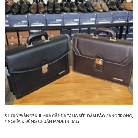
5 LƯU Ý "VÀNG" KHI MUA CẶP DA TẶNG SẾP: ĐẢM BẢO SANG TRỌNG,
Ý NGHĨA & ĐÚNG CHUẨN MADE IN ITALY!