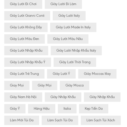
Giày Lười Đi Chơi
Giày Lười Đi Làm
Giày Lười Gianni Conti
Giày Lười Italy
Giày Lười Không Dây
Giày Lười Made In Italy
Giày Lười Màu Đen
Giày Lười Màu Nâu
Giày Lười Nhập Khẩu
Giày Lười Nhập Khẩu Italy
Giày Lười Nhập Khẩu Ý
Giày Lười Thời Trang
Giày Lười Trẻ Trung
Giày Lười Ý
Giày Moccas Itlay
Giay Mọi
Giày Mọi
Giày Mosca
Giày Nam Hà Nội
Giày Nhâp Khẩu
Giày Nhập Khẩu
Giày Ý
Hàng Hiệu
Italia
Kẹp Tiền Da
Làm Mới Túi Da
Làm Sạch Túi Da
Làm Sạch Túi Xách