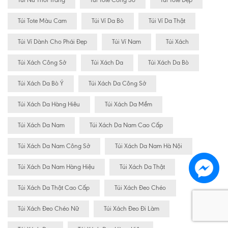
Túi Nữ Thời Trang
Túi Tote Công Sở
Túi Tote Đẹp
Túi Tote Màu Cam
Túi Ví Da Bò
Túi Ví Da Thật
Túi Ví Dành Cho Phái Đẹp
Túi Ví Nam
Túi Xách
Túi Xách Công Sở
Túi Xách Da
Túi Xách Da Bò
Túi Xách Da Bò Ý
Túi Xách Da Công Sở
Túi Xách Da Hàng Hiêu
Túi Xách Da Mềm
Túi Xách Da Nam
Túi Xách Da Nam Cao Cấp
Túi Xách Da Nam Công Sở
Túi Xách Da Nam Hà Nội
Túi Xách Da Nam Hàng Hiệu
Túi Xách Da Thật
Túi Xách Da Thật Cao Cấp
Túi Xách Đeo Chéo
Túi Xách Đeo Chéo Nữ
Túi Xách Đeo Đi Làm