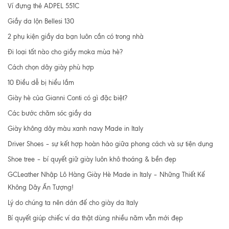
Ví đựng thẻ ADPEL 551C
Giầy da lộn Bellesi 130
2 phụ kiện giầy da bạn luôn cần có trong nhà
Đi loại tất nào cho giầy moka mùa hè?
Cách chọn dây giày phù hợp
10 Điều dễ bị hiểu lầm
Giày hè của Gianni Conti có gì đặc biệt?
Các bước chăm sóc giầy da
Giày không dây màu xanh navy Made in Italy
Driver Shoes – sự kết hợp hoàn hảo giữa phong cách và sự tiện dụng
Shoe tree – bí quyết giữ giày luôn khô thoáng & bền đẹp
GCLeather Nhập Lô Hàng Giày Hè Made in Italy – Những Thiết Kế
Không Dây Ấn Tượng!
Lý do chúng ta nên dán đế cho giày da Italy
Bí quyết giúp chiếc ví da thật dùng nhiều năm vẫn mới đẹp