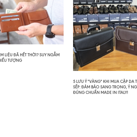
AM LIỆU ĐÃ HẾT THỜI? SUY NGẪM
BIỂU TƯỢNG
5 LƯU Ý "VÀNG" KHI MUA CẶP DA
SẾP: ĐẢM BẢO SANG TRỌNG, Ý NG
ĐÚNG CHUẨN MADE IN ITALY!