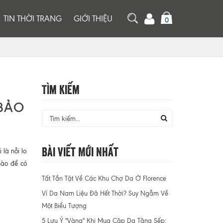
TIN THỜI TRANG
GIỚI THIỆU
0
Tìm Kiếm
 BẢO
Bài Viết Mới Nhất
là nỗi lo
nào để có
Tất Tần Tật Về Các Khu Chợ Da Ở Florence
Ví Da Nam Liệu Đã Hết Thời? Suy Ngẫm Về
Một Biểu Tượng
5 Lưu Ý "Vàng" Khi Mua Cặp Da Tặng Sếp: