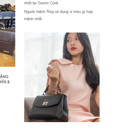
nhất tại Gianni Conti
Người mệnh Thủy sử dụng ví màu gì hợp
mệnh nhất
 TẶNG
HĨA &