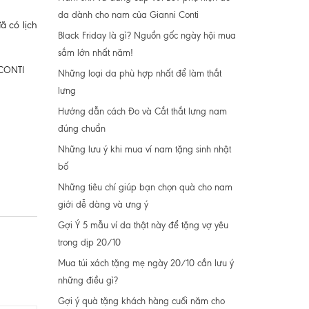
da dành cho nam của Gianni Conti
 có lịch
Black Friday là gì? Nguồn gốc ngày hội mua
sắm lớn nhất năm!
 CONTI
Những loại da phù hợp nhất để làm thắt
lưng
Hướng dẫn cách Đo và Cắt thắt lưng nam
đúng chuẩn
Những lưu ý khi mua ví nam tặng sinh nhật
bố
Những tiêu chí giúp bạn chọn quà cho nam
giới dễ dàng và ưng ý
Gợi Ý 5 mẫu ví da thật này để tặng vợ yêu
trong dịp 20/10
Mua túi xách tặng mẹ ngày 20/10 cần lưu ý
những điều gì?
Gợi ý quà tặng khách hàng cuối năm cho