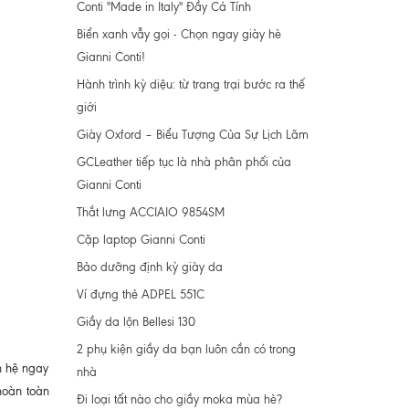
Conti "Made in Italy" Đầy Cá Tính
Biển xanh vẫy gọi - Chọn ngay giày hè
Gianni Conti!
Hành trình kỳ diệu: từ trang trại bước ra thế
giới
Giày Oxford – Biểu Tượng Của Sự Lịch Lãm
GCLeather tiếp tục là nhà phân phối của
Gianni Conti
Thắt lưng ACCIAIO 9854SM
Cặp laptop Gianni Conti
Bảo dưỡng định kỳ giày da
Ví đựng thẻ ADPEL 551C
Giầy da lộn Bellesi 130
2 phụ kiện giầy da bạn luôn cần có trong
n hệ ngay
nhà
hoàn toàn
Đi loại tất nào cho giầy moka mùa hè?