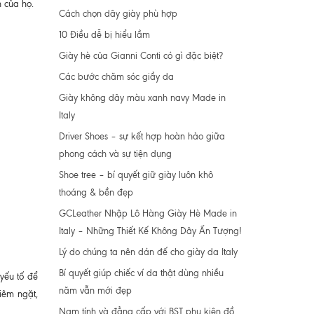
 của họ.
Cách chọn dây giày phù hợp
10 Điều dễ bị hiểu lầm
Giày hè của Gianni Conti có gì đặc biệt?
Các bước chăm sóc giầy da
Giày không dây màu xanh navy Made in
Italy
Driver Shoes – sự kết hợp hoàn hảo giữa
phong cách và sự tiện dụng
Shoe tree – bí quyết giữ giày luôn khô
thoáng & bền đẹp
GCLeather Nhập Lô Hàng Giày Hè Made in
Italy – Những Thiết Kế Không Dây Ấn Tượng!
Lý do chúng ta nên dán đế cho giày da Italy
Bí quyết giúp chiếc ví da thật dùng nhiều
yếu tố để
năm vẫn mới đẹp
iêm ngặt,
Nam tính và đẳng cấp với BST phụ kiện đồ