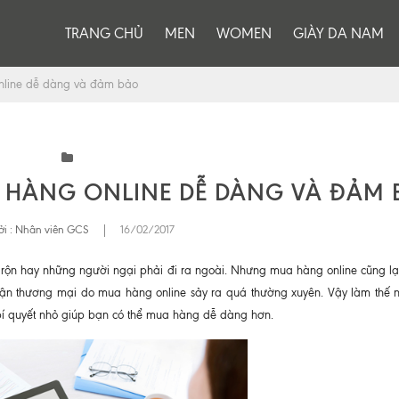
TRANG CHỦ
MEN
WOMEN
GIÀY DA NAM
online dễ dàng và đảm bảo
A HÀNG ONLINE DỄ DÀNG VÀ ĐẢM
i :
Nhân viên GCS
|
16/02/2017
rộn hay những người ngại phải đi ra ngoài. Nhưng mua hàng online cũng lại 
n lận thương mại do mua hàng online sảy ra quá thường xuyên. Vậy làm thế 
bí quyết nhỏ giúp bạn có thể mua hàng dễ dàng hơn.