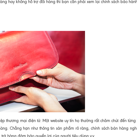
àng hay không hỗ trợ đổi hàng thì bạn cần phải xem lại chính sách bảo hành
ệp thương mại điện tử. Một website uy tín họ thường rất chăm chút đến từng 
hàng. Chẳng hạn như thông tin sản phẩm rõ ràng, chính sách bán hàng ngh
ổi trả hàng đảm bảo quyền lợi của người tiêu dùng v.v…