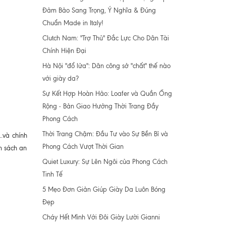
Đảm Bảo Sang Trọng, Ý Nghĩa & Đúng
Chuẩn Made in Italy!
Clutch Nam: "Trợ Thủ" Đắc Lực Cho Dân Tài
Chính Hiện Đại
Hà Nội "đổ lửa": Dân công sở "chất" thế nào
với giày da?
Sự Kết Hợp Hoàn Hảo: Loafer và Quần Ống
Rộng - Bản Giao Hưởng Thời Trang Đầy
Phong Cách
Thời Trang Chậm: Đầu Tư vào Sự Bền Bỉ và
.và chính
Phong Cách Vượt Thời Gian
h sách an
Quiet Luxury: Sự Lên Ngôi của Phong Cách
Tinh Tế
5 Mẹo Đơn Giản Giúp Giày Da Luôn Bóng
Đẹp
Cháy Hết Mình Với Đôi Giày Lười Gianni