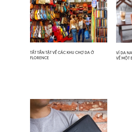
TẤT TẦN TẬT VỀ CÁC KHU CHỢ DA Ở
VÍ DA N
FLORENCE
VỀ MỘT 