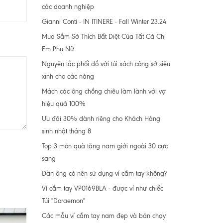
các doanh nghiệp
Gianni Conti - IN ITINERE - Fall Winter 23.24
Mua Sắm Sở Thích Bất Diệt Của Tất Cả Chị
Em Phụ Nữ
Nguyên tắc phối đồ với túi xách công sở siêu
xinh cho các nàng
Mách các ông chồng chiêu làm lành với vợ
hiệu quả 100%
Ưu đãi 30% dành riêng cho Khách Hàng
sinh nhật tháng 8
Top 3 món quà tặng nam giới ngoài 30 cực
sang
Đàn ông có nên sử dụng ví cầm tay không?
Ví cầm tay VP0169BLA - được ví như chiếc
Túi "Doraemon"
Các mẫu ví cầm tay nam đẹp và bán chạy