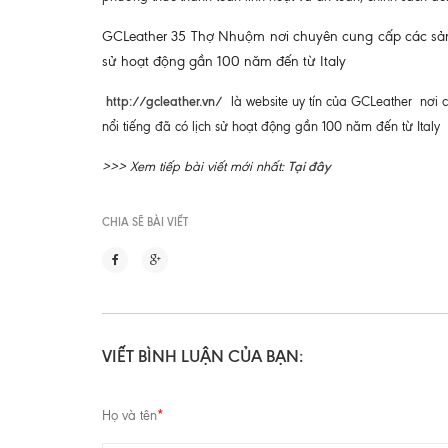
GCLeather 35 Thợ Nhuộm nơi chuyên cung cấp các sản
sử hoạt động gần 100 năm đến từ Italy
http://gcleather.vn/
là website uy tín của GCLeather nơi
nổi tiếng đã có lịch sử hoạt động gần 100 năm đến từ Italy
Tại đây
>>> Xem tiếp bài viết mới nhất:
CHIA SẼ BÀI VIẾT
VIẾT BÌNH LUẬN CỦA BẠN:
Họ và tên
*