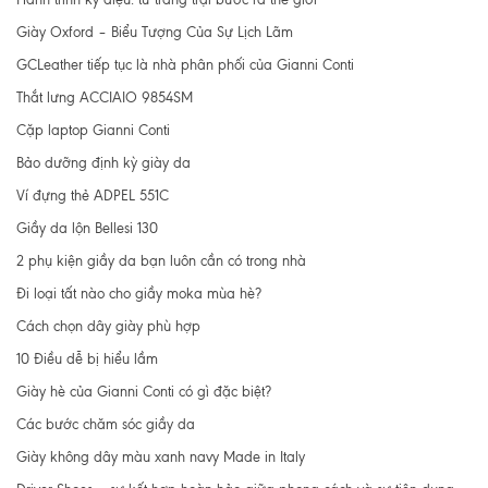
Giày Oxford – Biểu Tượng Của Sự Lịch Lãm
GCLeather tiếp tục là nhà phân phối của Gianni Conti
Thắt lưng ACCIAIO 9854SM
Cặp laptop Gianni Conti
Bảo dưỡng định kỳ giày da
Ví đựng thẻ ADPEL 551C
Giầy da lộn Bellesi 130
2 phụ kiện giầy da bạn luôn cần có trong nhà
Đi loại tất nào cho giầy moka mùa hè?
Cách chọn dây giày phù hợp
10 Điều dễ bị hiểu lầm
Giày hè của Gianni Conti có gì đặc biệt?
Các bước chăm sóc giầy da
Giày không dây màu xanh navy Made in Italy