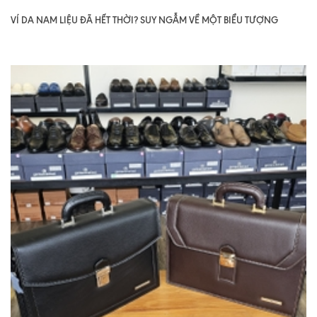
VÍ DA NAM LIỆU ĐÃ HẾT THỜI? SUY NGẪM VỀ MỘT BIỂU TƯỢNG