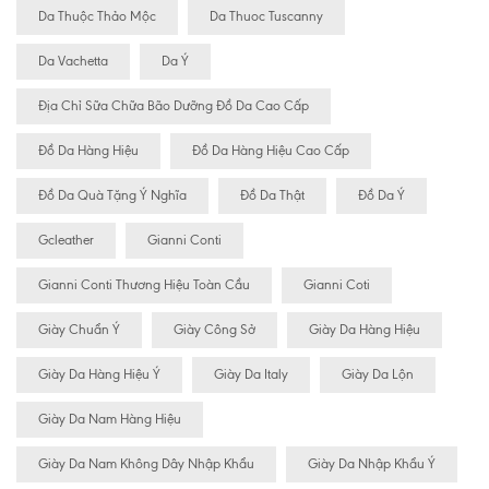
Da Thuộc Thảo Mộc
Da Thuoc Tuscanny
Da Vachetta
Da Ý
Địa Chỉ Sữa Chữa Bão Dưỡng Đồ Da Cao Cấp
Đồ Da Hàng Hiệu
Đồ Da Hàng Hiệu Cao Cấp
Đồ Da Quà Tặng Ý Nghĩa
Đồ Da Thật
Đồ Da Ý
Gcleather
Gianni Conti
Gianni Conti Thương Hiệu Toàn Cầu
Gianni Coti
Giày Chuẩn Ý
Giày Công Sở
Giày Da Hàng Hiệu
Giày Da Hàng Hiệu Ý
Giày Da Italy
Giày Da Lộn
Giày Da Nam Hàng Hiệu
Giày Da Nam Không Dây Nhập Khẩu
Giày Da Nhập Khẩu Ý