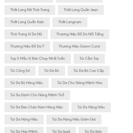
Thắt Lưng Nữ Thời Trang
Thắt Lưng Quần Jean
Thắt Lưng Quần Kaki
Thắt Lưngnam
Thời Trang Ví Da Nữ
Thương Hiệu Đồ Da Nổi Tiếng
Thương Hiệu Đồ Da Ý
Thương Hiệu Gianni Conti
Top 5 Mẫu Ví Bán Chạy Nhất Tuần
Túi Cầm Tay
Túi Công Sở
Túi Da Bò
Túi Da Bò Cao Cấp
Túi Da Bò Hàng Hiệu
Túi Da Cho Nàng Mệnh Hỏa
Túi Da Dành Cho Nàng Mệnh Thổ
Túi Da Đeo Chéo Nam Hàng Hiệu
Túi Da Hàng Hiêu
Túi Da Hàng Hiệu
Túi Da Hàng Hiệu Giảm Giá
Túi Da Hợp Mệnh
Túi Da Ipad
Túi Da Italy