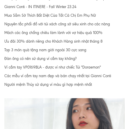
Gianni Conti - IN ITINERE - Fall Winter 23.24
Mua Sắm Sở Thích Bất Diệt Của Tất Cả Chị Em Phụ Nữ
Nguyên tắc phối đồ với túi xách công sở siêu xinh cho các nàng
Mách các ông chồng chiêu làm lành với vợ hiệu quả 100%
Ưu đãi 30% dành riêng cho Khách Hàng sinh nhật tháng 8
Top 3 món quà tặng nam giới ngoài 30 cực sang
Đàn ông có nên sử dụng ví cầm tay không?
Ví cầm tay VP0169BLA - được ví như chiếc Túi "Doraemon"
Các mẫu ví cầm tay nam đẹp và bán chạy nhất tại Gianni Conti
Người mệnh Thủy sử dụng ví màu gì hợp mệnh nhất