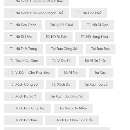
Túi Nữ Dành Cho Nàng Mệnh Kim
Túi Nữ Dành Cho Nàng Mệnh Thổ
Túi Nữ Dạo Phố
Túi Nữ Đeo Chéo
Túi Nữ Đi Chơi
Túi Nữ Đi Dạo
Túi Nữ Đi Làm
Túi Nữ Đi Tiệc
Túi Nữ Hàng Hiệu
Túi Nữ Thời Trang
Túi Tote Công Sở
Túi Tote Đẹp
Túi Tote Màu Cam
Túi Ví Da Bò
Túi Ví Da Thật
Túi Ví Dành Cho Phái Đẹp
Túi Ví Nam
Túi Xách
Túi Xách Công Sở
Túi Xách Da
Túi Xách Da Bò
Túi Xách Da Bò Ý
Túi Xách Da Công Sở
Túi Xách Da Hàng Hiêu
Túi Xách Da Mềm
Túi Xách Da Nam
Túi Xách Da Nam Cao Cấp