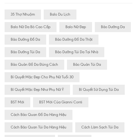
35 Thợ Nhuộm
Balo Du Lịch
Balo Nữ Da Bò Cao Cấp
Balo Nữ Đẹp
Bảo Dưỡng Da
Bảo Dưỡng Đồ Da
Bảo Dưỡng Đồ Da Thật
Bảo Dưỡng Túi Da
Bảo Dưỡng Túi Da Tại Nhà
Bảo Quản Đồ Da Đúng Cách
Bảo Quản Túi Da
Bí Quyết Mặc Đẹp Cho Phụ Nữ Tuổi 30
Bí Quyết Mặc Đẹp Như Phụ Nữ Ý
Bí Quyết Sử Dụng Túi Da
BST Mới
BST Mới Của Gianni Conti
Cách Bảo Quan Đồ Da Hàng Hiệu
Cách Bảo Quan Túi Da Hàng Hiệu
Cách Làm Sạch Túi Da