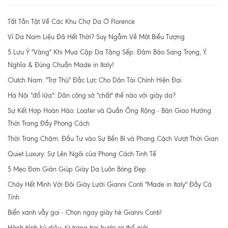
Tất Tần Tật Về Các Khu Chợ Da Ở Florence
Ví Da Nam Liệu Đã Hết Thời? Suy Ngẫm Về Một Biểu Tượng
5 Lưu Ý "Vàng" Khi Mua Cặp Da Tặng Sếp: Đảm Bảo Sang Trọng, Ý
Nghĩa & Đúng Chuẩn Made in Italy!
Clutch Nam: "Trợ Thủ" Đắc Lực Cho Dân Tài Chính Hiện Đại
Hà Nội "đổ lửa": Dân công sở "chất" thế nào với giày da?
Sự Kết Hợp Hoàn Hảo: Loafer và Quần Ống Rộng - Bản Giao Hưởng
Thời Trang Đầy Phong Cách
Thời Trang Chậm: Đầu Tư vào Sự Bền Bỉ và Phong Cách Vượt Thời Gian
Quiet Luxury: Sự Lên Ngôi của Phong Cách Tinh Tế
5 Mẹo Đơn Giản Giúp Giày Da Luôn Bóng Đẹp
Cháy Hết Mình Với Đôi Giày Lười Gianni Conti "Made in Italy" Đầy Cá
Tính
Biển xanh vẫy gọi - Chọn ngay giày hè Gianni Conti!
Hành trình kỳ diệu: từ trang trại bước ra thế giới