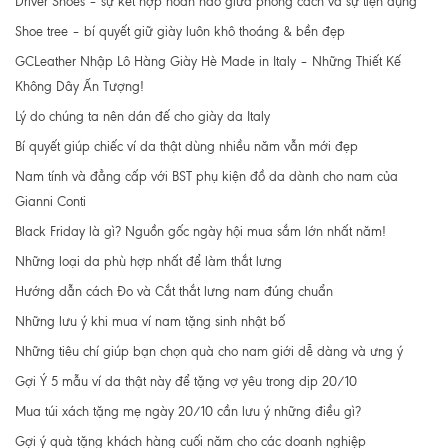
Driver Shoes – sự kết hợp hoàn hảo giữa phong cách và sự tiện dụng
Shoe tree – bí quyết giữ giày luôn khô thoáng & bền đẹp
GCLeather Nhập Lô Hàng Giày Hè Made in Italy – Những Thiết Kế
Không Dây Ấn Tượng!
Lý do chúng ta nên dán đế cho giày da Italy
Bí quyết giúp chiếc ví da thật dùng nhiều năm vẫn mới đẹp
Nam tính và đẳng cấp với BST phụ kiện đồ da dành cho nam của
Gianni Conti
Black Friday là gì? Nguồn gốc ngày hội mua sắm lớn nhất năm!
Những loại da phù hợp nhất để làm thắt lưng
Hướng dẫn cách Đo và Cắt thắt lưng nam đúng chuẩn
Những lưu ý khi mua ví nam tặng sinh nhật bố
Những tiêu chí giúp bạn chọn quà cho nam giới dễ dàng và ưng ý
Gợi Ý 5 mẫu ví da thật này để tặng vợ yêu trong dịp 20/10
Mua túi xách tặng mẹ ngày 20/10 cần lưu ý những điều gì?
Gợi ý quà tặng khách hàng cuối năm cho các doanh nghiệp