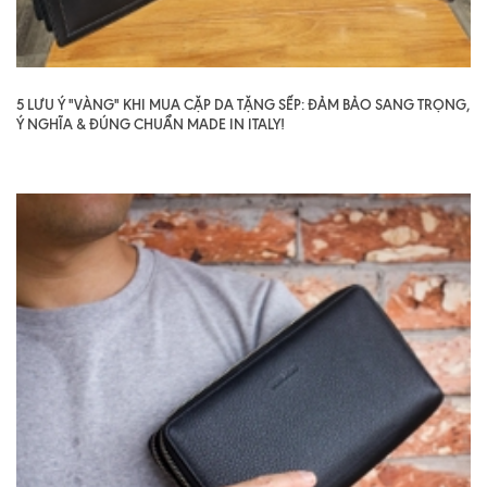
5 LƯU Ý "VÀNG" KHI MUA CẶP DA TẶNG SẾP: ĐẢM BẢO SANG TRỌNG,
Ý NGHĨA & ĐÚNG CHUẨN MADE IN ITALY!