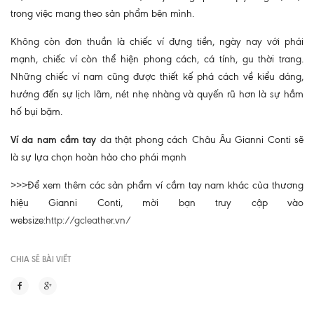
trong việc mang theo sản phẩm bên mình.
Không còn đơn thuần là chiếc ví đựng tiền, ngày nay với phái
mạnh, chiếc ví còn thể hiện phong cách, cá tính, gu thời trang.
Những chiếc ví nam cũng được thiết kế phá cách về kiểu dáng,
hướng đến sự lịch lãm, nét nhẹ nhàng và quyến rũ hơn là sự hầm
hố bụi bặm.
Ví da nam cầm tay
da thật phong cách Châu Âu Gianni Conti sẽ
là sự lựa chọn hoàn hảo cho phái mạnh
>>>Để xem thêm các sản phẩm ví cầm tay nam khác của thương
hiệu Gianni Conti, mời bạn truy cập vào
websize:
http://gcleather.vn/
CHIA SẼ BÀI VIẾT