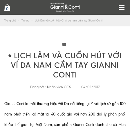
0
Trang chủ
Tin tức
Lịch lãm và cuốn hút với ví da nam cầm tay Gianni Conti
LỊCH LÃM VÀ CUỐN HÚT VỚI
VÍ DA NAM CẦM TAY GIANNI
CONTI
Đăng bởi :
Nhân viên GCS
|
04/02/2017
Gianni Coni là một thương hiệu Đồ Da nổi tiếng tại Ý với lịch sử gần 100
năm phát triển, có mặt tại 40 quốc gia với hơn 200 đại lý phân phối
khắp thế giới. Tại Việt Nam, sản phẩm Gianni Conti dành cho cả Men