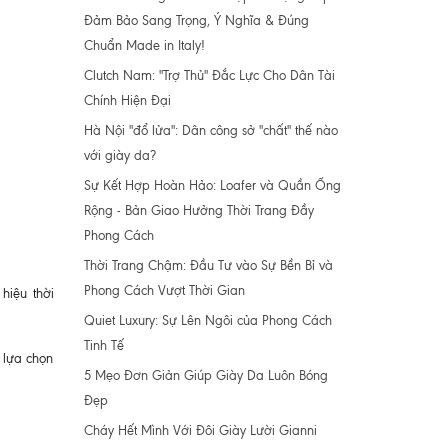
Đảm Bảo Sang Trọng, Ý Nghĩa & Đúng
Chuẩn Made in Italy!
Clutch Nam: "Trợ Thủ" Đắc Lực Cho Dân Tài
Chính Hiện Đại
Hà Nội "đổ lửa": Dân công sở "chất" thế nào
với giày da?
Sự Kết Hợp Hoàn Hảo: Loafer và Quần Ống
Rộng - Bản Giao Hưởng Thời Trang Đầy
Phong Cách
Thời Trang Chậm: Đầu Tư vào Sự Bền Bỉ và
Phong Cách Vượt Thời Gian
hiệu thời
Quiet Luxury: Sự Lên Ngôi của Phong Cách
Tinh Tế
 lựa chọn
5 Mẹo Đơn Giản Giúp Giày Da Luôn Bóng
Đẹp
Cháy Hết Mình Với Đôi Giày Lười Gianni