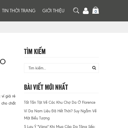
TIN THỜI TRANG
GIỚI THIỆU
0
Tìm Kiếm
HO
Bài Viết Mới Nhất
ví giá rẻ
Tất Tần Tật Về Các Khu Chợ Da Ở Florence
 cho chất
Ví Da Nam Liệu Đã Hết Thời? Suy Ngẫm Về
Một Biểu Tượng
5 Lưu Ý "Vàng" Khi Mua Cặp Da Tặng Sếp: