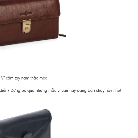
Ví cầm tay nam thảo mộc
cổ điển? Đừng bỏ qua những mẫu ví cầm tay đang bán chạy này nhé!