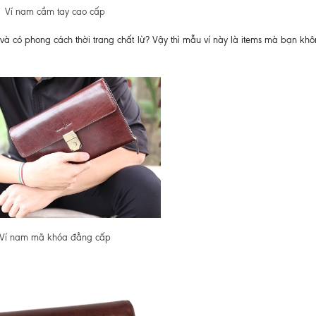
Ví nam cầm tay cao cấp
t và có phong cách thời trang chất lừ? Vậy thì mẫu ví này là items mà bạn kh
Ví nam mã khóa đẳng cấp