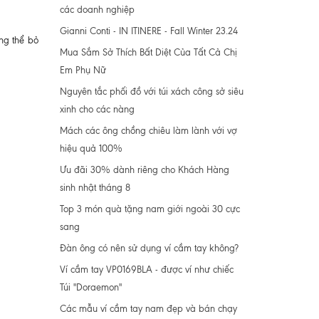
các doanh nghiệp
Gianni Conti - IN ITINERE - Fall Winter 23.24
ông thể bỏ
Mua Sắm Sở Thích Bất Diệt Của Tất Cả Chị
Em Phụ Nữ
Nguyên tắc phối đồ với túi xách công sở siêu
xinh cho các nàng
Mách các ông chồng chiêu làm lành với vợ
hiệu quả 100%
Ưu đãi 30% dành riêng cho Khách Hàng
sinh nhật tháng 8
Top 3 món quà tặng nam giới ngoài 30 cực
sang
Đàn ông có nên sử dụng ví cầm tay không?
Ví cầm tay VP0169BLA - được ví như chiếc
Túi "Doraemon"
Các mẫu ví cầm tay nam đẹp và bán chạy