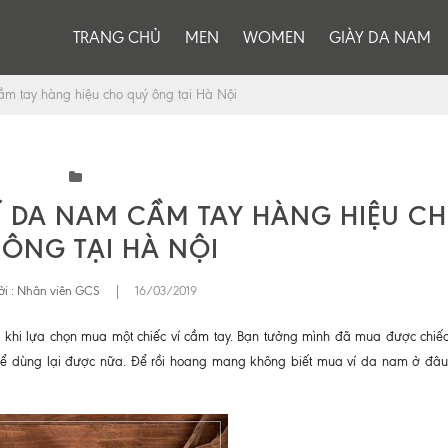
TRANG CHỦ
MEN
WOMEN
GIÀY DA NAM
m tay hàng hiệu cho quý ông tại Hà Nội
 DA NAM CẦM TAY HÀNG HIỆU C
ÔNG TẠI HÀ NỘI
i :
Nhân viên GCS
|
16/03/2019
 khi lựa chọn mua một chiếc ví cầm tay. Bạn tưởng mình đã mua được chiếc 
thể dùng lại được nữa. Để rồi hoang mang không biết mua ví da nam ở đâu