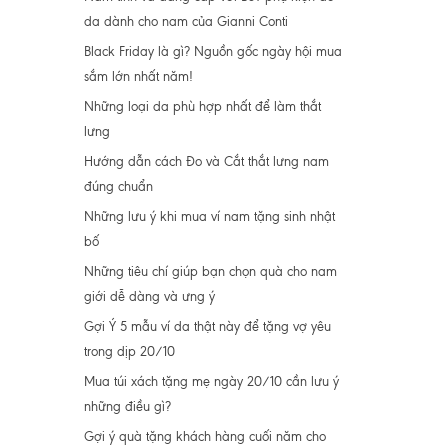
da dành cho nam của Gianni Conti
Black Friday là gì? Nguồn gốc ngày hội mua
sắm lớn nhất năm!
Những loại da phù hợp nhất để làm thắt
lưng
Hướng dẫn cách Đo và Cắt thắt lưng nam
đúng chuẩn
Những lưu ý khi mua ví nam tặng sinh nhật
bố
Những tiêu chí giúp bạn chọn quà cho nam
giới dễ dàng và ưng ý
Gợi Ý 5 mẫu ví da thật này để tặng vợ yêu
trong dịp 20/10
Mua túi xách tặng mẹ ngày 20/10 cần lưu ý
những điều gì?
Gợi ý quà tặng khách hàng cuối năm cho