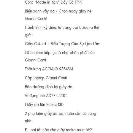
Conti "Made in Italy" Đầy Cá Tính
Biển xanh vẫy gọi - Chọn ngay giày hè
Gianni Conti!
Hành trình kỳ diệu: từ trang trại bước ra thế
giới
Giày Oxford – Biểu Tượng Của Sự Lịch Lãm
GCLeather tiếp tục là nhà phân phối của
Gianni Conti
Thắt lưng ACCIAIO 9854SM
Cặp laptop Gianni Conti
Bảo dưỡng định kỳ giày da
Ví đựng thẻ ADPEL 551C
Giầy da lộn Bellesi 130
2 phụ kiện giầy da bạn luôn cần có trong
nhà
Đi loại tất nào cho giầy moka mùa hè?