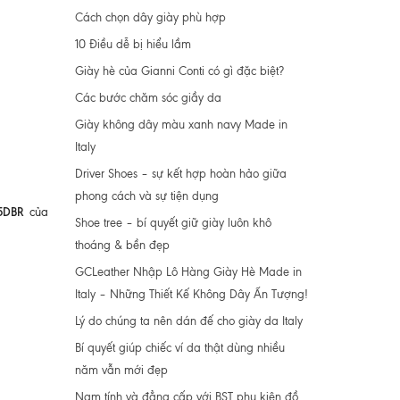
Cách chọn dây giày phù hợp
10 Điều dễ bị hiểu lầm
Giày hè của Gianni Conti có gì đặc biệt?
Các bước chăm sóc giầy da
Giày không dây màu xanh navy Made in
Italy
Driver Shoes – sự kết hợp hoàn hảo giữa
phong cách và sự tiện dụng
5DBR
của
Shoe tree – bí quyết giữ giày luôn khô
thoáng & bền đẹp
GCLeather Nhập Lô Hàng Giày Hè Made in
Italy – Những Thiết Kế Không Dây Ấn Tượng!
Lý do chúng ta nên dán đế cho giày da Italy
Bí quyết giúp chiếc ví da thật dùng nhiều
năm vẫn mới đẹp
Nam tính và đẳng cấp với BST phụ kiện đồ