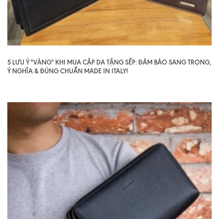
5 LƯU Ý "VÀNG" KHI MUA CẶP DA TẶNG SẾP: ĐẢM BẢO SANG TRỌNG,
Ý NGHĨA & ĐÚNG CHUẨN MADE IN ITALY!