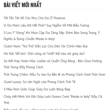
Bài Viết Mới Nhất
Tất Tần Tật Về Các Khu Chợ Da Ở Florence
Ví Da Nam Liệu Đã Hết Thời? Suy Ngẫm Về Một Biểu Tượng
5 Lưu Ý "Vàng" Khi Mua Cặp Da Tặng Sếp: Đảm Bảo Sang Trọng, Ý
Nghĩa & Đúng Chuẩn Made in Italy!
Clutch Nam: "Trợ Thủ" Đắc Lực Cho Dân Tài Chính Hiện Đại
Hà Nội "đổ lửa": Dân công sở "chất" thế nào với giày da?
Sự Kết Hợp Hoàn Hảo: Loafer và Quần Ống Rộng - Bản Giao Hưởng
Thời Trang Đầy Phong Cách
Thời Trang Chậm: Đầu Tư vào Sự Bền Bỉ và Phong Cách Vượt Thời Gian
Quiet Luxury: Sự Lên Ngôi của Phong Cách Tinh Tế
5 Mẹo Đơn Giản Giúp Giày Da Luôn Bóng Đẹp
Cháy Hết Mình Với Đôi Giày Lười Gianni Conti "Made in Italy" Đầy Cá
Tính