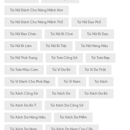
Túi Nữ Dành Cho Nàng Mệnh Kim
Túi Nữ Dành Cho Nàng Mệnh Thổ
Túi Nữ Dạo Phố
Túi Nữ Đeo Chéo
Túi Nữ Đi Chơi
Túi Nữ Đi Dạo
Túi Nữ Đi Làm
Túi Nữ Đi Tiệc
Túi Nữ Hàng Hiệu
Túi Nữ Thời Trang
Túi Tote Công Sở
Túi Tote Đẹp
Túi Tote Màu Cam
Túi Ví Da Bò
Túi Ví Da Thật
Túi Ví Dành Cho Phái Đẹp
Túi Ví Nam
Túi Xách
Túi Xách Công Sở
Túi Xách Da
Túi Xách Da Bò
Túi Xách Da Bò Ý
Túi Xách Da Công Sở
Túi Xách Da Hàng Hiêu
Túi Xách Da Mềm
Túi Xách Da Nam
Túi Xách Da Nam Cao Cấp