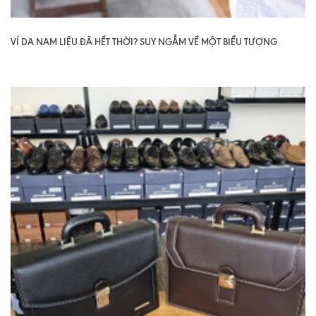
VÍ DA NAM LIỆU ĐÃ HẾT THỜI? SUY NGẪM VỀ MỘT BIỂU TƯỢNG