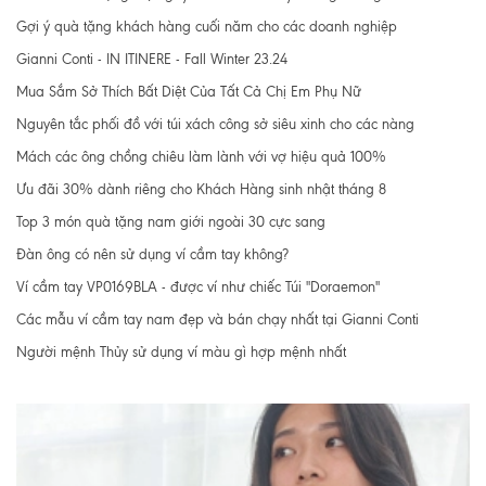
Gợi ý quà tặng khách hàng cuối năm cho các doanh nghiệp
Gianni Conti - IN ITINERE - Fall Winter 23.24
Mua Sắm Sở Thích Bất Diệt Của Tất Cả Chị Em Phụ Nữ
Nguyên tắc phối đồ với túi xách công sở siêu xinh cho các nàng
Mách các ông chồng chiêu làm lành với vợ hiệu quả 100%
Ưu đãi 30% dành riêng cho Khách Hàng sinh nhật tháng 8
Top 3 món quà tặng nam giới ngoài 30 cực sang
Đàn ông có nên sử dụng ví cầm tay không?
Ví cầm tay VP0169BLA - được ví như chiếc Túi "Doraemon"
Các mẫu ví cầm tay nam đẹp và bán chạy nhất tại Gianni Conti
Người mệnh Thủy sử dụng ví màu gì hợp mệnh nhất