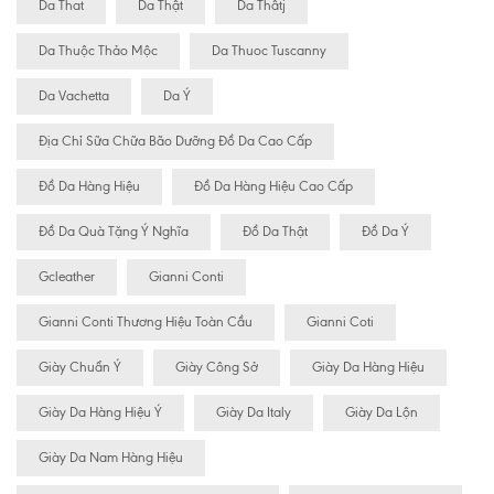
Da That
Da Thật
Da Thâtj
Da Thuộc Thảo Mộc
Da Thuoc Tuscanny
Da Vachetta
Da Ý
Địa Chỉ Sữa Chữa Bão Dưỡng Đồ Da Cao Cấp
Đồ Da Hàng Hiệu
Đồ Da Hàng Hiệu Cao Cấp
Đồ Da Quà Tặng Ý Nghĩa
Đồ Da Thật
Đồ Da Ý
Gcleather
Gianni Conti
Gianni Conti Thương Hiệu Toàn Cầu
Gianni Coti
Giày Chuẩn Ý
Giày Công Sở
Giày Da Hàng Hiệu
Giày Da Hàng Hiệu Ý
Giày Da Italy
Giày Da Lộn
Giày Da Nam Hàng Hiệu