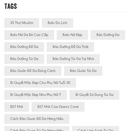
Tags
35 Thợ Nhuộm
Balo Du Lịch
Balo Nữ Da Bò Cao Cấp
Balo Nữ Đẹp
Bảo Dưỡng Da
Bảo Dưỡng Đồ Da
Bảo Dưỡng Đồ Da Thật
Bảo Dưỡng Túi Da
Bảo Dưỡng Túi Da Tại Nhà
Bảo Quản Đồ Da Đúng Cách
Bảo Quản Túi Da
Bí Quyết Mặc Đẹp Cho Phụ Nữ Tuổi 30
Bí Quyết Mặc Đẹp Như Phụ Nữ Ý
Bí Quyết Sử Dụng Túi Da
BST Mới
BST Mới Của Gianni Conti
Cách Bảo Quan Đồ Da Hàng Hiệu
Cách Bảo Quan Túi Da Hàng Hiệu
Cách Làm Sạch Túi Da