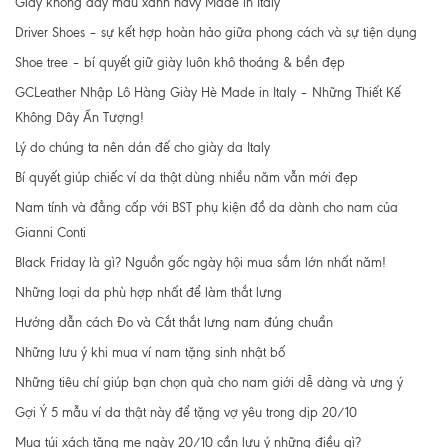
Giày không dây màu xanh navy Made in Italy
Driver Shoes – sự kết hợp hoàn hảo giữa phong cách và sự tiện dụng
Shoe tree – bí quyết giữ giày luôn khô thoáng & bền đẹp
GCLeather Nhập Lô Hàng Giày Hè Made in Italy – Những Thiết Kế
Không Dây Ấn Tượng!
Lý do chúng ta nên dán đế cho giày da Italy
Bí quyết giúp chiếc ví da thật dùng nhiều năm vẫn mới đẹp
Nam tính và đẳng cấp với BST phụ kiện đồ da dành cho nam của
Gianni Conti
Black Friday là gì? Nguồn gốc ngày hội mua sắm lớn nhất năm!
Những loại da phù hợp nhất để làm thắt lưng
Hướng dẫn cách Đo và Cắt thắt lưng nam đúng chuẩn
Những lưu ý khi mua ví nam tặng sinh nhật bố
Những tiêu chí giúp bạn chọn quà cho nam giới dễ dàng và ưng ý
Gợi Ý 5 mẫu ví da thật này để tặng vợ yêu trong dịp 20/10
Mua túi xách tặng mẹ ngày 20/10 cần lưu ý những điều gì?