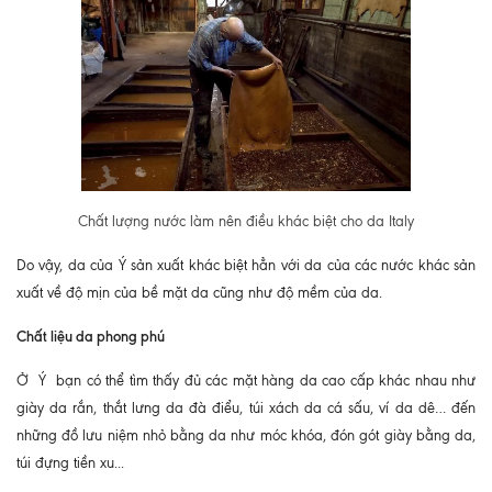
Chất lượng nước làm nên điều khác biệt cho da Ita
ly
Do vậy, da của Ý sản xuất khác biệt hẳn với da của các nước khác sản
xuất về độ mịn của bề mặt da cũng như độ mềm của da.
Chất liệu da phong phú
Ở Ý bạn có thể tìm thấy đủ các mặt hàng da cao cấp khác nhau như
giày da rắn, thắt lưng da đà điểu, túi xách da cá sấu, ví da dê… đến
những đồ lưu niệm nhỏ bằng da như móc khóa, đón gót giày bằng da,
túi đựng tiền xu...