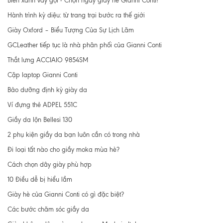
Biển xanh vẫy gọi - Chọn ngay giày hè Gianni Conti!
Hành trình kỳ diệu: từ trang trại bước ra thế giới
Giày Oxford – Biểu Tượng Của Sự Lịch Lãm
GCLeather tiếp tục là nhà phân phối của Gianni Conti
Thắt lưng ACCIAIO 9854SM
Cặp laptop Gianni Conti
Bảo dưỡng định kỳ giày da
Ví đựng thẻ ADPEL 551C
Giầy da lộn Bellesi 130
2 phụ kiện giầy da bạn luôn cần có trong nhà
Đi loại tất nào cho giầy moka mùa hè?
Cách chọn dây giày phù hợp
10 Điều dễ bị hiểu lầm
Giày hè của Gianni Conti có gì đặc biệt?
Các bước chăm sóc giầy da