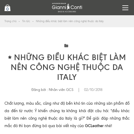
0
Trang chủ
Tin tức
Những điều khác biệt làm nên công nghệ thuộc da Italy
NHỮNG ĐIỀU KHÁC BIỆT LÀM
NÊN CÔNG NGHỆ THUỘC DA
ITALY
Đăng bởi :
Nhân viên GCS
|
02/10/2018
Chất lượng, màu sắc, cũng như độ bền khó tin của những sản phẩm đồ
da đến từ nước Ý khiến chúng ta không khỏi đặt câu hỏi: "điều khác
biệt làm nên công nghệ thuộc da Italy là gì?" Để giải đáp những thắc
GCLeather
mắc đó thì bạn đừng bỏ qua bài viết này của
nhé!