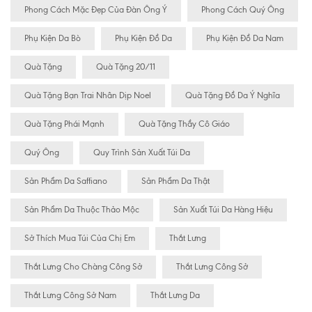
Phong Cách Mặc Đẹp Của Đàn Ông Ý
Phong Cách Quý Ông
Phụ Kiện Da Bò
Phụ Kiện Đồ Da
Phụ Kiện Đồ Da Nam
Quà Tặng
Quà Tặng 20/11
Quà Tặng Bạn Trai Nhân Dịp Noel
Quà Tặng Đồ Da Ý Nghĩa
Quà Tặng Phái Mạnh
Quà Tặng Thầy Cô Giáo
Quý Ông
Quy Trình Sản Xuất Túi Da
Sản Phẩm Da Saffiano
Sản Phẩm Da Thật
Sản Phẩm Da Thuộc Thảo Mộc
Sản Xuất Túi Da Hàng Hiệu
Sở Thích Mua Túi Của Chị Em
Thắt Lưng
Thắt Lưng Cho Chàng Công Sở
Thắt Lưng Công Sở
Thắt Lưng Công Sở Nam
Thắt Lưng Da