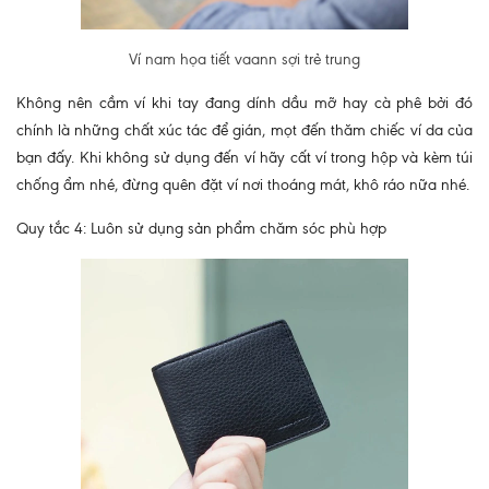
Ví nam họa tiết vaann sợi trẻ trung
Không nên cầm ví khi tay đang dính dầu mỡ hay cà phê bởi đó
chính là những chất xúc tác để gián, mọt đến thăm chiếc ví da của
bạn đấy. Khi không sử dụng đến ví hãy cất ví trong hộp và kèm túi
chống ẩm nhé, đừng quên đặt ví nơi thoáng mát, khô ráo nữa nhé.
Quy tắc 4: Luôn sử dụng sản phẩm chăm sóc phù hợp