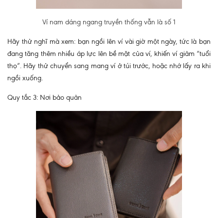
Ví nam dáng ngang truyền thống vẫn là số 1
Hãy thử nghĩ mà xem: bạn ngồi lên ví vài giờ một ngày, tức là bạn
đang tăng thêm nhiều áp lực lên bề mặt của ví, khiến ví giảm “tuổi
thọ”. Hãy thử chuyển sang mang ví ở túi trước, hoặc nhớ lấy ra khi
ngồi xuống.
Quy tắc 3: Nơi bảo quản