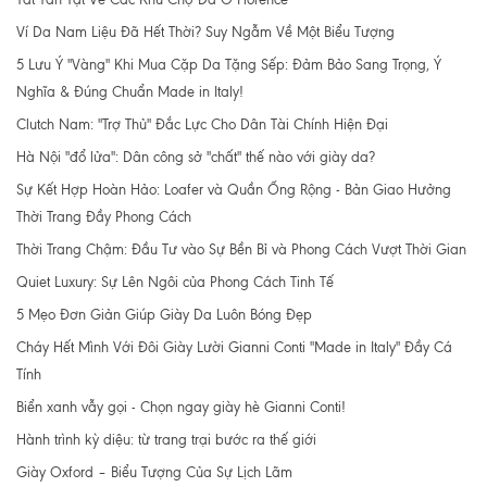
Ví Da Nam Liệu Đã Hết Thời? Suy Ngẫm Về Một Biểu Tượng
5 Lưu Ý "Vàng" Khi Mua Cặp Da Tặng Sếp: Đảm Bảo Sang Trọng, Ý
Nghĩa & Đúng Chuẩn Made in Italy!
Clutch Nam: "Trợ Thủ" Đắc Lực Cho Dân Tài Chính Hiện Đại
Hà Nội "đổ lửa": Dân công sở "chất" thế nào với giày da?
Sự Kết Hợp Hoàn Hảo: Loafer và Quần Ống Rộng - Bản Giao Hưởng
Thời Trang Đầy Phong Cách
Thời Trang Chậm: Đầu Tư vào Sự Bền Bỉ và Phong Cách Vượt Thời Gian
Quiet Luxury: Sự Lên Ngôi của Phong Cách Tinh Tế
5 Mẹo Đơn Giản Giúp Giày Da Luôn Bóng Đẹp
Cháy Hết Mình Với Đôi Giày Lười Gianni Conti "Made in Italy" Đầy Cá
Tính
Biển xanh vẫy gọi - Chọn ngay giày hè Gianni Conti!
Hành trình kỳ diệu: từ trang trại bước ra thế giới
Giày Oxford – Biểu Tượng Của Sự Lịch Lãm