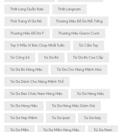
Thắt Lưng Quần Kaki
Thắt Lưngnam
Thời Trang Ví Da Nữ
Thương Hiệu Đồ Da Nổi Tiếng
Thương Hiệu Đồ Da Ý
Thương Hiệu Gianni Conti
Top 5 Mẫu Ví Bán Chạy Nhất Tuần
Túi Cầm Tay
Túi Công Sở
Túi Da Bò
Túi Da Bò Cao Cấp
Túi Da Bò Hàng Hiệu
Túi Da Cho Nàng Mệnh Hỏa
Túi Da Dành Cho Nàng Mệnh Thổ
Túi Da Đeo Chéo Nam Hàng Hiệu
Túi Da Hàng Hiêu
Túi Da Hàng Hiệu
Túi Da Hàng Hiệu Giảm Giá
Túi Da Hợp Mệnh
Túi Da Ipad
Túi Da Italy
Túi Da Mềm
Túi Da Mềm Hàng Hiệu
Túi Da Nam