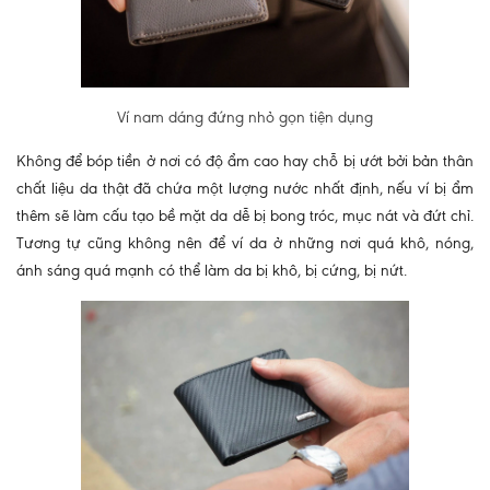
Ví nam dáng đứng nhỏ gọn tiện dụng
Không để bóp tiền ở nơi có độ ẩm cao hay chỗ bị ướt bởi bản thân
chất liệu da thật đã chứa một lượng nước nhất định, nếu ví bị ẩm
thêm sẽ làm cấu tạo bề mặt da dễ bị bong tróc, mục nát và đứt chỉ.
Tương tự cũng không nên để ví da ở những nơi quá khô, nóng,
ánh sáng quá mạnh có thể làm da bị khô, bị cứng, bị nứt.