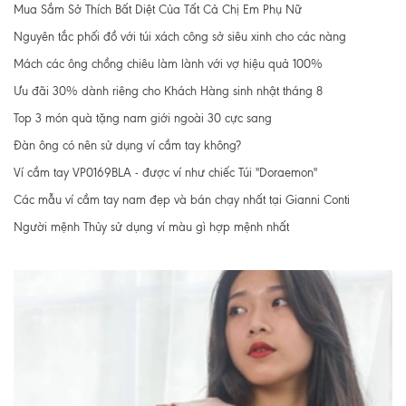
Mua Sắm Sở Thích Bất Diệt Của Tất Cả Chị Em Phụ Nữ
Nguyên tắc phối đồ với túi xách công sở siêu xinh cho các nàng
Mách các ông chồng chiêu làm lành với vợ hiệu quả 100%
Ưu đãi 30% dành riêng cho Khách Hàng sinh nhật tháng 8
Top 3 món quà tặng nam giới ngoài 30 cực sang
Đàn ông có nên sử dụng ví cầm tay không?
Ví cầm tay VP0169BLA - được ví như chiếc Túi "Doraemon"
Các mẫu ví cầm tay nam đẹp và bán chạy nhất tại Gianni Conti
Người mệnh Thủy sử dụng ví màu gì hợp mệnh nhất