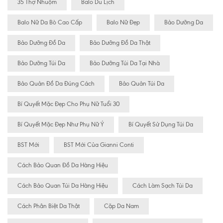
35 Thợ Nhuộm
Balo Du Lịch
Balo Nữ Da Bò Cao Cấp
Balo Nữ Đẹp
Bảo Dưỡng Da
Bảo Dưỡng Đồ Da
Bảo Dưỡng Đồ Da Thật
Bảo Dưỡng Túi Da
Bảo Dưỡng Túi Da Tại Nhà
Bảo Quản Đồ Da Đúng Cách
Bảo Quản Túi Da
Bí Quyết Mặc Đẹp Cho Phụ Nữ Tuổi 30
Bí Quyết Mặc Đẹp Như Phụ Nữ Ý
Bí Quyết Sử Dụng Túi Da
BST Mới
BST Mới Của Gianni Conti
Cách Bảo Quan Đồ Da Hàng Hiệu
Cách Bảo Quan Túi Da Hàng Hiệu
Cách Làm Sạch Túi Da
Cách Phân Biệt Da Thật
Cặp Da Nam