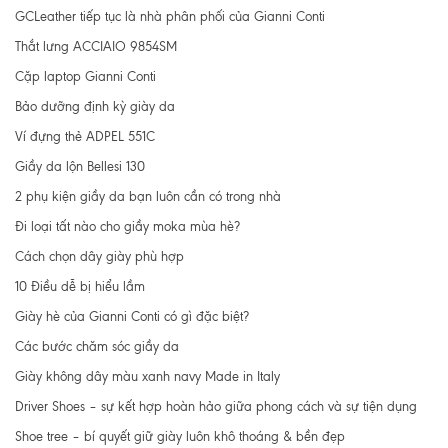
GCLeather tiếp tục là nhà phân phối của Gianni Conti
Thắt lưng ACCIAIO 9854SM
Cặp laptop Gianni Conti
Bảo dưỡng định kỳ giày da
Ví đựng thẻ ADPEL 551C
Giầy da lộn Bellesi 130
2 phụ kiện giầy da bạn luôn cần có trong nhà
Đi loại tất nào cho giầy moka mùa hè?
Cách chọn dây giày phù hợp
10 Điều dễ bị hiểu lầm
Giày hè của Gianni Conti có gì đặc biệt?
Các bước chăm sóc giầy da
Giày không dây màu xanh navy Made in Italy
Driver Shoes – sự kết hợp hoàn hảo giữa phong cách và sự tiện dụng
Shoe tree – bí quyết giữ giày luôn khô thoáng & bền đẹp