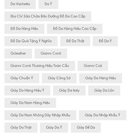
Da Vachetta
Da Ý
Địa Chỉ Sữa Chữa Bão Dưỡng Đồ Da Cao Cấp
Đồ Da Hàng Hiệu
Đồ Da Hàng Hiệu Cao Cấp
Đồ Da Quà Tặng Ý Nghĩa
Đồ Da Thật
Đồ Da Ý
Gcleather
Gianni Conti
Gianni Conti Thương Hiệu Toàn Cầu
Gianni Coti
Giày Chuẩn Ý
Giày Công Sở
Giày Da Hàng Hiệu
Giày Da Hàng Hiệu Ý
Giày Da Italy
Giày Da Lộn
Giày Da Nam Hàng Hiệu
Giày Da Nam Không Dây Nhập Khẩu
Giày Da Nhập Khẩu Ý
Giày Da Thật
Giày Da Ý
Giày Đế Da