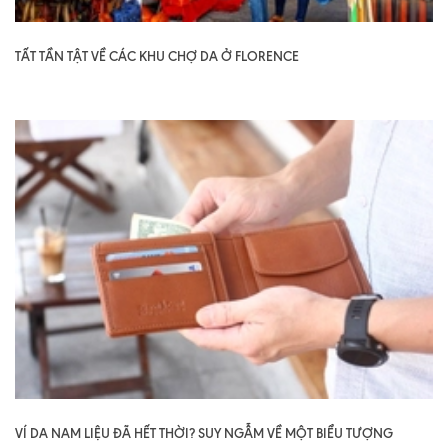
TẤT TẦN TẬT VỀ CÁC KHU CHỢ DA Ở FLORENCE
VÍ DA NAM LIỆU ĐÃ HẾT THỜI? SUY NGẪM VỀ MỘT BIỂU TƯỢNG