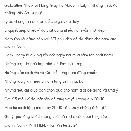
GCLeather Nhập Lô Hàng Giày Hè Made in Italy – Những Thiết Kế
Không Dây Ấn Tượng!
Lý do chúng ta nên dán đế cho giày da Italy
Bí quyết giúp chiếc ví da thật dùng nhiều năm vẫn mới đẹp
Nam tính và đẳng cấp với BST phụ kiện đồ da dành cho nam của
Gianni Conti
Black Friday là gì? Nguồn gốc ngày hội mua sắm lớn nhất năm!
Những loại da phù hợp nhất để làm thắt lưng
Hướng dẫn cách Đo và Cắt thắt lưng nam đúng chuẩn
Những lưu ý khi mua ví nam tặng sinh nhật bố
Những tiêu chí giúp bạn chọn quà cho nam giới dễ dàng và ưng ý
Gợi Ý 5 mẫu ví da thật này để tặng vợ yêu trong dịp 20/10
Mua túi xách tặng mẹ ngày 20/10 cần lưu ý những điều gì?
Gợi ý quà tặng khách hàng cuối năm cho các doanh nghiệp
Gianni Conti - IN ITINERE - Fall Winter 23.24