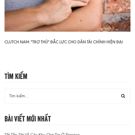
CLUTCH NAM: "TRỢ THỦ" ĐẮC LỰC CHO DÂN TÀI CHÍNH HIỆN ĐẠI
Tìm Kiếm
Bài Viết Mới Nhất
Tất Tần Tật Về Các Khu Chợ Da Ở Florence