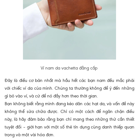
Ví nam da vachetta đẳng cấp
Đây là điều cơ bản nhất mà hầu hết các bạn nam đều mắc phải
với chiếc ví da của mình. Chúng ta thường không để ý đến những
gì bỏ vào ví, và cứ để nó đầy hơn theo thời gian.
Bạn không biết rằng mình đang kéo dãn các hạt da, và vấn đề này
không thể sửa chữa được. Chỉ có một cách để ngăn chặn điều
này, là hãy đảm bảo rằng bạn chỉ mang theo những thứ cần thiết
tuyệt đối – giới hạn với một số thẻ tín dụng cùng danh thiếp quan
trọng và một vài hóa đơn.