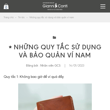
0
Trang chủ
Tin tức
Những quy tắc sử dụng và bảo quản ví nam
NHỮNG QUY TẮC SỬ DỤNG
VÀ BẢO QUẢN VÍ NAM
Đăng bởi :
Nhân viên GCS
|
14/01/2023
Quy tắc 1: Không bao giờ để ví quá đầy