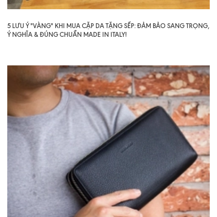
5 LƯU Ý "VÀNG" KHI MUA CẶP DA TẶNG SẾP: ĐẢM BẢO SANG TRỌNG,
Ý NGHĨA & ĐÚNG CHUẨN MADE IN ITALY!