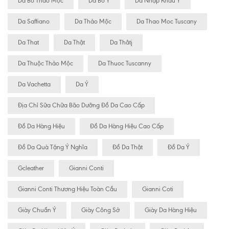
Da Bò Thảo Mộc
Da Bò Ý
Da Nhập Khẩu Ý
Da Saffiano
Da Thảo Mộc
Da Thao Moc Tuscany
Da That
Da Thật
Da Thâtj
Da Thuộc Thảo Mộc
Da Thuoc Tuscanny
Da Vachetta
Da Ý
Địa Chỉ Sữa Chữa Bão Dưỡng Đồ Da Cao Cấp
Đồ Da Hàng Hiệu
Đồ Da Hàng Hiệu Cao Cấp
Đồ Da Quà Tặng Ý Nghĩa
Đồ Da Thật
Đồ Da Ý
Gcleather
Gianni Conti
Gianni Conti Thương Hiệu Toàn Cầu
Gianni Coti
Giày Chuẩn Ý
Giày Công Sở
Giày Da Hàng Hiệu