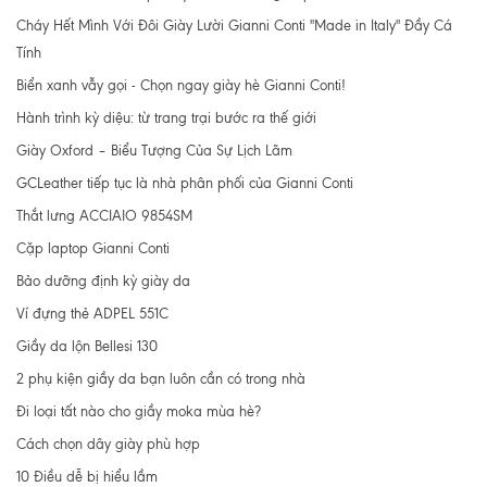
Cháy Hết Mình Với Đôi Giày Lười Gianni Conti "Made in Italy" Đầy Cá
Tính
Biển xanh vẫy gọi - Chọn ngay giày hè Gianni Conti!
Hành trình kỳ diệu: từ trang trại bước ra thế giới
Giày Oxford – Biểu Tượng Của Sự Lịch Lãm
GCLeather tiếp tục là nhà phân phối của Gianni Conti
Thắt lưng ACCIAIO 9854SM
Cặp laptop Gianni Conti
Bảo dưỡng định kỳ giày da
Ví đựng thẻ ADPEL 551C
Giầy da lộn Bellesi 130
2 phụ kiện giầy da bạn luôn cần có trong nhà
Đi loại tất nào cho giầy moka mùa hè?
Cách chọn dây giày phù hợp
10 Điều dễ bị hiểu lầm