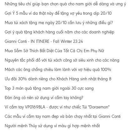
Những tiêu chí giúp bạn chọn quà cho nam giới dễ dàng và ưng ý
Gợi Ý 5 mẫu ví da thật này để tặng vợ yêu trong dịp 20/10
Mua túi xách tặng mẹ ngày 20/10 cần lưu ý những điều gì?
Gợi ý quà tặng khách hàng cuối năm cho các doanh nghiệp
Gianni Conti - IN ITINERE - Fall Winter 23.24
Mua Sắm Sở Thích Bất Diệt Của Tất Cả Chị Em Phụ Nữ
Nguyên tắc phối đồ với túi xách công sở siêu xinh cho các nàng
Mách các ông chồng chiêu làm lành với vợ hiệu quả 100%
Ưu đãi 30% dành riêng cho Khách Hàng sinh nhật tháng 8
Top 3 món quà tặng nam giới ngoài 30 cực sang
Đàn ông có nên sử dụng ví cầm tay không?
Ví cầm tay VP0169BLA - được ví như chiếc Túi "Doraemon"
Các mẫu ví cầm tay nam đẹp và bán chạy nhất tại Gianni Conti
Người mệnh Thủy sử dụng ví màu gì hợp mệnh nhất