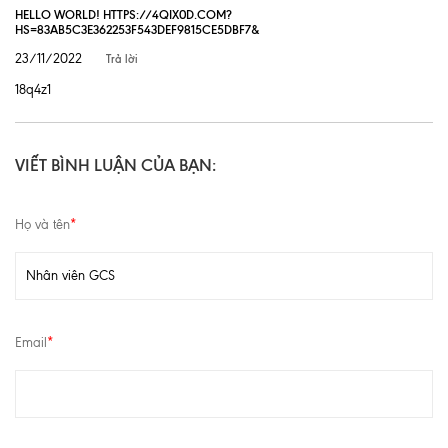
HELLO WORLD! HTTPS://4QIX0D.COM?
HS=83AB5C3E362253F543DEF9815CE5DBF7&
23/11/2022
Trả lời
18q4z1
VIẾT BÌNH LUẬN CỦA BẠN:
Họ và tên
*
Email
*