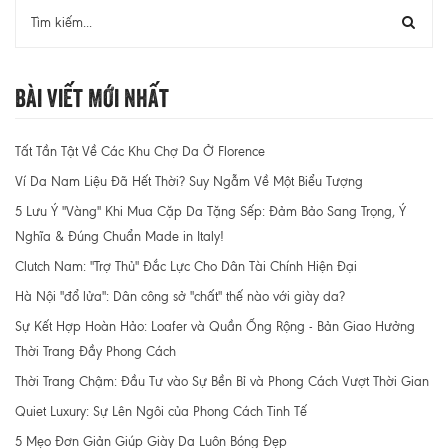
Bài Viết Mới Nhất
Tất Tần Tật Về Các Khu Chợ Da Ở Florence
Ví Da Nam Liệu Đã Hết Thời? Suy Ngẫm Về Một Biểu Tượng
5 Lưu Ý "Vàng" Khi Mua Cặp Da Tặng Sếp: Đảm Bảo Sang Trọng, Ý
Nghĩa & Đúng Chuẩn Made in Italy!
Clutch Nam: "Trợ Thủ" Đắc Lực Cho Dân Tài Chính Hiện Đại
Hà Nội "đổ lửa": Dân công sở "chất" thế nào với giày da?
Sự Kết Hợp Hoàn Hảo: Loafer và Quần Ống Rộng - Bản Giao Hưởng
Thời Trang Đầy Phong Cách
Thời Trang Chậm: Đầu Tư vào Sự Bền Bỉ và Phong Cách Vượt Thời Gian
Quiet Luxury: Sự Lên Ngôi của Phong Cách Tinh Tế
5 Mẹo Đơn Giản Giúp Giày Da Luôn Bóng Đẹp