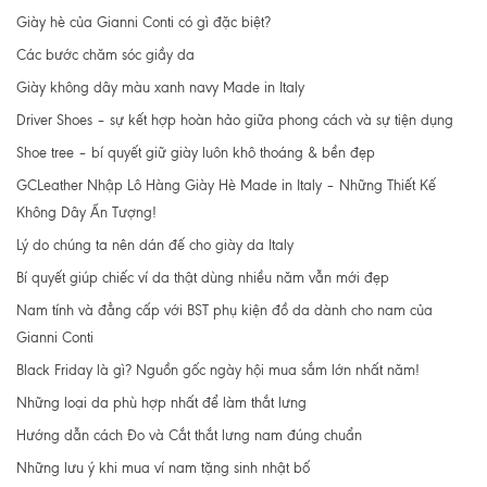
Giày hè của Gianni Conti có gì đặc biệt?
Các bước chăm sóc giầy da
Giày không dây màu xanh navy Made in Italy
Driver Shoes – sự kết hợp hoàn hảo giữa phong cách và sự tiện dụng
Shoe tree – bí quyết giữ giày luôn khô thoáng & bền đẹp
GCLeather Nhập Lô Hàng Giày Hè Made in Italy – Những Thiết Kế
Không Dây Ấn Tượng!
Lý do chúng ta nên dán đế cho giày da Italy
Bí quyết giúp chiếc ví da thật dùng nhiều năm vẫn mới đẹp
Nam tính và đẳng cấp với BST phụ kiện đồ da dành cho nam của
Gianni Conti
Black Friday là gì? Nguồn gốc ngày hội mua sắm lớn nhất năm!
Những loại da phù hợp nhất để làm thắt lưng
Hướng dẫn cách Đo và Cắt thắt lưng nam đúng chuẩn
Những lưu ý khi mua ví nam tặng sinh nhật bố