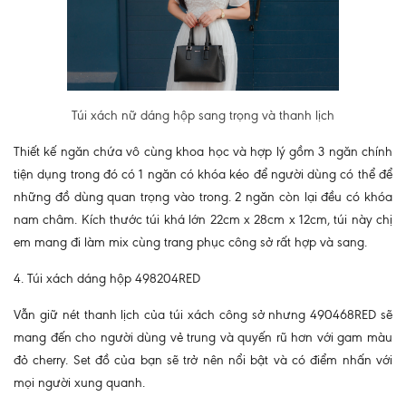
Túi xách nữ dáng hộp sang trọng và thanh lịch
Thiết kế ngăn chứa vô cùng khoa học và hợp lý gồm 3 ngăn chính
tiện dụng trong đó có 1 ngăn có khóa kéo để người dùng có thể để
những đồ dùng quan trọng vào trong. 2 ngăn còn lại đều có khóa
nam châm. Kích thước túi khá lớn 22cm x 28cm x 12cm, túi này chị
em mang đi làm mix cùng trang phục công sở rất hợp và sang.
4. Túi xách dáng hộp 498204RED
Vẫn giữ nét thanh lịch của túi xách công sở nhưng 490468RED sẽ
mang đến cho người dùng vẻ trung và quyến rũ hơn với gam màu
đỏ cherry. Set đồ của bạn sẽ trở nên nổi bật và có điểm nhấn với
mọi người xung quanh.