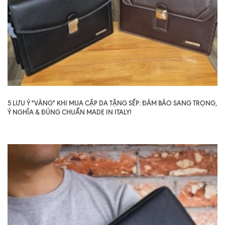
5 LƯU Ý "VÀNG" KHI MUA CẶP DA TẶNG SẾP: ĐẢM BẢO SANG TRỌNG,
Ý NGHĨA & ĐÚNG CHUẨN MADE IN ITALY!