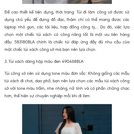
Đề cao thiết kế tiện dụng, thời trang: Túi đi làm công sở được sử
dụng chủ yếu để đựng đồ đạc, thậm chí có thể mang được các
laptop nhỏ gọn, các tài liệu, hợp đồng công ty,... Do đó, việc lựa
chọn một chiếc túi xách có công năng tốt là một ưu tiên hàng
đầu. 583180BLA chính là chiếc túi đáp ứng đầy đủ nhu cầu của
một chiếc túi xách công sở mà bạn nên lựa chọn.
3. Túi xách dáng hộp màu đen 490468BLA
Túi công sở nên sử dụng tone màu đơn sắc: Không giống các mẫu
túi xách đi chơi, dạo phố; bạn nên lựa chọn các mẫu túi xách công
sở với tone màu trầm, nhẹ nhàng, nữ tính và có phần chững chạc
hơn, thể hiện sự chuyên nghiệp mỗi khi đi làm.