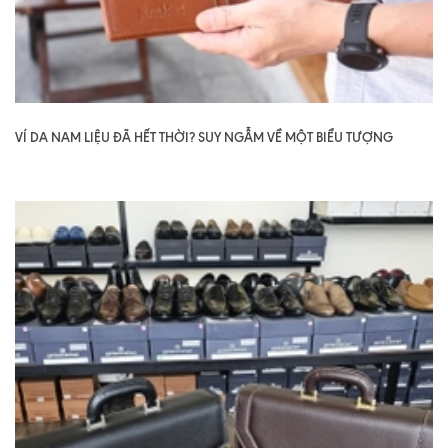
VÍ DA NAM LIỆU ĐÃ HẾT THỜI? SUY NGẪM VỀ MỘT BIỂU TƯỢNG