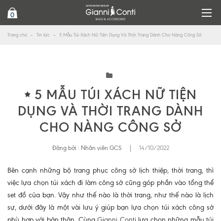
0
Trang chủ
Tin tức
5 Mẫu Túi Xách Nữ Tiện Dụng Và Thời Trang Dành Cho Nàng Công Sở
5 MẪU TÚI XÁCH NỮ TIỆN
DỤNG VÀ THỜI TRANG DÀNH
CHO NÀNG CÔNG SỞ
Đăng bởi :
Nhân viên GCS
|
14/10/2022
Bên cạnh những bộ trang phục công sở lịch thiệp, thời trang, thì
việc lựa chọn túi xách đi làm công sở cũng góp phần vào tổng thể
set đồ của bạn. Vậy như thế nào là thời trang, như thế nào là lịch
sự, dưới đây là một vài lưu ý giúp bạn lựa chọn túi xách công sở
phù hợp với bản thân. Cùng
Gianni Conti
lựa chọn những mẫu túi