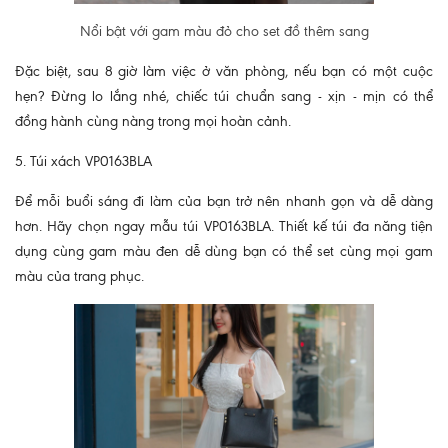
Nổi bật với gam màu đỏ cho set đồ thêm sang
Đặc biệt, sau 8 giờ làm việc ở văn phòng, nếu bạn có một cuộc
hẹn? Đừng lo lắng nhé, chiếc túi chuẩn sang - xịn - mịn có thể
đồng hành cùng nàng trong mọi hoàn cảnh.
5. Túi xách VP0163BLA
Để mỗi buổi sáng đi làm của bạn trở nên nhanh gọn và dễ dàng
hơn. Hãy chọn ngay mẫu túi VP0163BLA. Thiết kế túi đa năng tiện
dụng cùng gam màu đen dễ dùng bạn có thể set cùng mọi gam
màu của trang phục.