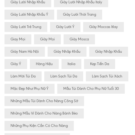
Giày Lười Nhập Khẩu
Giày Lười Nhập Khẩu Italy
Giày Lười Nhập Khẩu Ý
Giày Lười Thời Trang
Giày Lười Trẻ Trung
Giày Lười Ý
Giày Moccas Itlay
Giay Mọi
Giày Mọi
Giày Mosca
Giày Nam Hà Nội
Giày Nhâp Khẩu
Giày Nhập Khẩu
Giày Ý
Hàng Hiệu
Italia
Kẹp Tiền Da
Làm Mới Túi Da
Làm Sạch Túi Da
Làm Sạch Túi Xách
Mặc Đẹp Như Phụ Nữ Ý
Mẫu Túi Dành Cho Phụ Nữ Tuổi 30
Những Mẫu Túi Dành Cho Nàng Công Sở
Những Mẫu Ví Dành Cho Nàng Bánh Bèo
Những Phụ Kiện Cần Có Cho Nàng