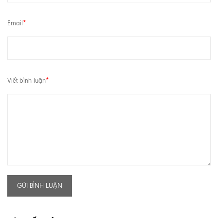
Email
*
Viết bình luận
*
GỬI BÌNH LUẬN