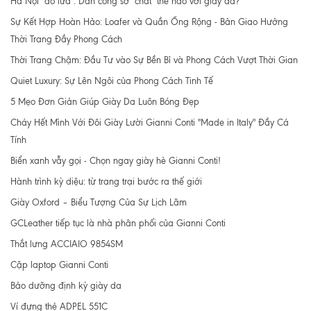
Hà Nội "đổ lửa": Dân công sở "chất" thế nào với giày da?
Sự Kết Hợp Hoàn Hảo: Loafer và Quần Ống Rộng - Bản Giao Hưởng
Thời Trang Đầy Phong Cách
Thời Trang Chậm: Đầu Tư vào Sự Bền Bỉ và Phong Cách Vượt Thời Gian
Quiet Luxury: Sự Lên Ngôi của Phong Cách Tinh Tế
5 Mẹo Đơn Giản Giúp Giày Da Luôn Bóng Đẹp
Cháy Hết Mình Với Đôi Giày Lười Gianni Conti "Made in Italy" Đầy Cá
Tính
Biển xanh vẫy gọi - Chọn ngay giày hè Gianni Conti!
Hành trình kỳ diệu: từ trang trại bước ra thế giới
Giày Oxford – Biểu Tượng Của Sự Lịch Lãm
GCLeather tiếp tục là nhà phân phối của Gianni Conti
Thắt lưng ACCIAIO 9854SM
Cặp laptop Gianni Conti
Bảo dưỡng định kỳ giày da
Ví đựng thẻ ADPEL 551C