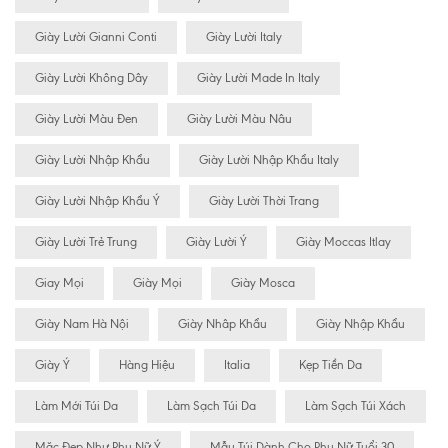
Giày Lười Gianni Conti
Giày Lười Italy
Giày Lười Không Dây
Giày Lười Made In Italy
Giày Lười Màu Đen
Giày Lười Màu Nâu
Giày Lười Nhập Khẩu
Giày Lười Nhập Khẩu Italy
Giày Lười Nhập Khẩu Ý
Giày Lười Thời Trang
Giày Lười Trẻ Trung
Giày Lười Ý
Giày Moccas Itlay
Giay Mọi
Giày Mọi
Giày Mosca
Giày Nam Hà Nội
Giày Nhâp Khẩu
Giày Nhập Khẩu
Giày Ý
Hàng Hiệu
Italia
Kẹp Tiền Da
Làm Mới Túi Da
Làm Sạch Túi Da
Làm Sạch Túi Xách
Mặc Đẹp Như Phụ Nữ Ý
Mẫu Túi Dành Cho Phụ Nữ Tuổi 30