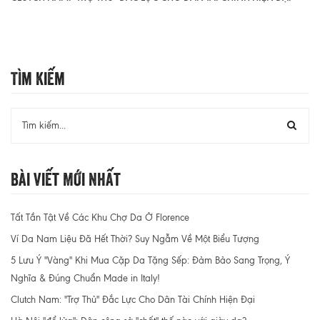
Tìm Kiếm
Bài Viết Mới Nhất
Tất Tần Tật Về Các Khu Chợ Da Ở Florence
Ví Da Nam Liệu Đã Hết Thời? Suy Ngẫm Về Một Biểu Tượng
5 Lưu Ý "Vàng" Khi Mua Cặp Da Tặng Sếp: Đảm Bảo Sang Trọng, Ý
Nghĩa & Đúng Chuẩn Made in Italy!
Clutch Nam: "Trợ Thủ" Đắc Lực Cho Dân Tài Chính Hiện Đại