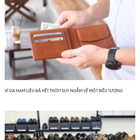
VÍ DA NAM LIỆU ĐÃ HẾT THỜI? SUY NGẪM VỀ MỘT BIỂU TƯỢNG