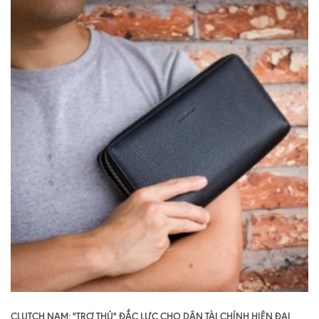
CLUTCH NAM: "TRỢ THỦ" ĐẮC LỰC CHO DÂN TÀI CHÍNH HIỆN ĐẠI