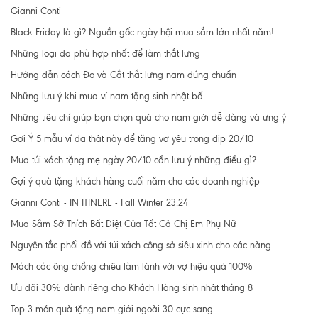
Gianni Conti
Black Friday là gì? Nguồn gốc ngày hội mua sắm lớn nhất năm!
Những loại da phù hợp nhất để làm thắt lưng
Hướng dẫn cách Đo và Cắt thắt lưng nam đúng chuẩn
Những lưu ý khi mua ví nam tặng sinh nhật bố
Những tiêu chí giúp bạn chọn quà cho nam giới dễ dàng và ưng ý
Gợi Ý 5 mẫu ví da thật này để tặng vợ yêu trong dịp 20/10
Mua túi xách tặng mẹ ngày 20/10 cần lưu ý những điều gì?
Gợi ý quà tặng khách hàng cuối năm cho các doanh nghiệp
Gianni Conti - IN ITINERE - Fall Winter 23.24
Mua Sắm Sở Thích Bất Diệt Của Tất Cả Chị Em Phụ Nữ
Nguyên tắc phối đồ với túi xách công sở siêu xinh cho các nàng
Mách các ông chồng chiêu làm lành với vợ hiệu quả 100%
Ưu đãi 30% dành riêng cho Khách Hàng sinh nhật tháng 8
Top 3 món quà tặng nam giới ngoài 30 cực sang