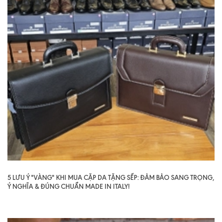
5 LƯU Ý "VÀNG" KHI MUA CẶP DA TẶNG SẾP: ĐẢM BẢO SANG TRỌNG,
Ý NGHĨA & ĐÚNG CHUẨN MADE IN ITALY!