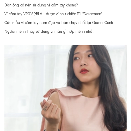
Đàn ông có nên sử dụng ví cầm tay không?
Ví cầm tay VP0169BLA - được ví như chiếc Túi "Doraemon"
Các mẫu ví cầm tay nam đẹp và bán chạy nhất tại Gianni Conti
Người mệnh Thủy sử dụng ví màu gì hợp mệnh nhất