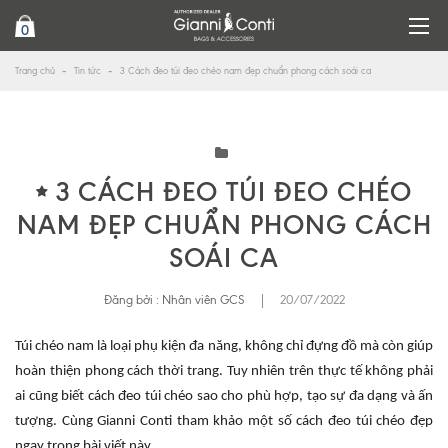
0
Trang chủ
Tin tức
3 Cách đeo túi đeo chéo nam đẹp chuẩn phong cách soái ca
3 CÁCH ĐEO TÚI ĐEO CHÉO
NAM ĐẸP CHUẨN PHONG CÁCH
SOÁI CA
Đăng bởi :
Nhân viên GCS
|
20/07/2022
Túi chéo nam là loại phụ kiện đa năng, không chỉ đựng đồ mà còn giúp
hoàn thiện phong cách thời trang. Tuy nhiên trên thực tế không phải
ai cũng biết cách đeo túi chéo sao cho phù hợp, tạo sự đa dạng và ấn
tượng. Cùng Gianni Conti tham khảo một số cách đeo túi chéo đẹp
ngay trong bài viết này.