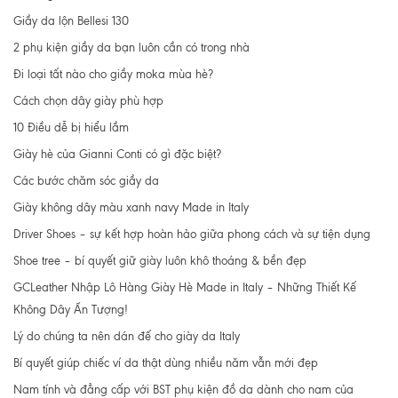
Giầy da lộn Bellesi 130
2 phụ kiện giầy da bạn luôn cần có trong nhà
Đi loại tất nào cho giầy moka mùa hè?
Cách chọn dây giày phù hợp
10 Điều dễ bị hiểu lầm
Giày hè của Gianni Conti có gì đặc biệt?
Các bước chăm sóc giầy da
Giày không dây màu xanh navy Made in Italy
Driver Shoes – sự kết hợp hoàn hảo giữa phong cách và sự tiện dụng
Shoe tree – bí quyết giữ giày luôn khô thoáng & bền đẹp
GCLeather Nhập Lô Hàng Giày Hè Made in Italy – Những Thiết Kế
Không Dây Ấn Tượng!
Lý do chúng ta nên dán đế cho giày da Italy
Bí quyết giúp chiếc ví da thật dùng nhiều năm vẫn mới đẹp
Nam tính và đẳng cấp với BST phụ kiện đồ da dành cho nam của