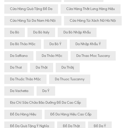
Cửa Hàng Quà Tặng Đồ Da
Cửa Hàng Thắt Lưng Hàng Hiệu
Cửa Hàng Túi Da Nam Hà Nội
Cửa Hàng Túi Xách Nữ Hà Nội
Da Bò
Da Bò Italy
Da Bò Nhập Khẩu
Da Bò Thảo Mộc
Da Bò Ý
Da Nhập Khẩu Ý
Da Saffiano
Da Thảo Mộc
Da Thao Moc Tuscany
Da That
Da Thật
Da Thâtj
Da Thuộc Thảo Mộc
Da Thuoc Tuscanny
Da Vachetta
Da Ý
Địa Chỉ Sữa Chữa Bão Dưỡng Đồ Da Cao Cấp
Đồ Da Hàng Hiệu
Đồ Da Hàng Hiệu Cao Cấp
Đồ Da Quà Tặng Ý Nghĩa
Đồ Da Thật
Đồ Da Ý