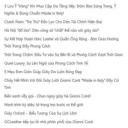
5 Lưu Ý "Vàng" Khi Mua Cặp Da Tặng Sếp: Đảm Bảo Sang Trọng, Ý
Nghĩa & Đúng Chuẩn Made in Italy!
Clutch Nam: "Trợ Thủ" Đắc Lực Cho Dân Tài Chính Hiện Đại
Hà Nội "đổ lửa": Dân công sở "chất" thế nào với giày da?
Sự Kết Hợp Hoàn Hảo: Loafer và Quần Ống Rộng - Bản Giao Hưởng
Thời Trang Đầy Phong Cách
Thời Trang Chậm: Đầu Tư vào Sự Bền Bỉ và Phong Cách Vượt Thời Gian
Quiet Luxury: Sự Lên Ngôi của Phong Cách Tinh Tế
5 Mẹo Đơn Giản Giúp Giày Da Luôn Bóng Đẹp
Cháy Hết Mình Với Đôi Giày Lười Gianni Conti "Made in Italy" Đầy Cá
Tính
Biển xanh vẫy gọi - Chọn ngay giày hè Gianni Conti!
Hành trình kỳ diệu: từ trang trại bước ra thế giới
Giày Oxford – Biểu Tượng Của Sự Lịch Lãm
GCLeather tiếp tục là nhà phân phối của Gianni Conti