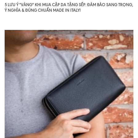
5 LƯU Ý "VÀNG" KHI MUA CẶP DA TẶNG SẾP: ĐẢM BẢO SANG TRỌNG,
Ý NGHĨA & ĐÚNG CHUẨN MADE IN ITALY!