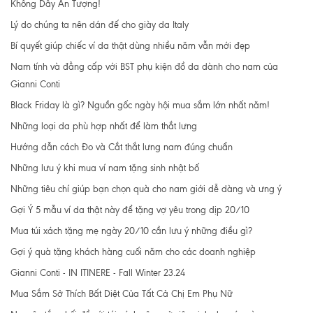
Không Dây Ấn Tượng!
Lý do chúng ta nên dán đế cho giày da Italy
Bí quyết giúp chiếc ví da thật dùng nhiều năm vẫn mới đẹp
Nam tính và đẳng cấp với BST phụ kiện đồ da dành cho nam của
Gianni Conti
Black Friday là gì? Nguồn gốc ngày hội mua sắm lớn nhất năm!
Những loại da phù hợp nhất để làm thắt lưng
Hướng dẫn cách Đo và Cắt thắt lưng nam đúng chuẩn
Những lưu ý khi mua ví nam tặng sinh nhật bố
Những tiêu chí giúp bạn chọn quà cho nam giới dễ dàng và ưng ý
Gợi Ý 5 mẫu ví da thật này để tặng vợ yêu trong dịp 20/10
Mua túi xách tặng mẹ ngày 20/10 cần lưu ý những điều gì?
Gợi ý quà tặng khách hàng cuối năm cho các doanh nghiệp
Gianni Conti - IN ITINERE - Fall Winter 23.24
Mua Sắm Sở Thích Bất Diệt Của Tất Cả Chị Em Phụ Nữ