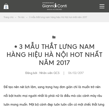
0
Trang chủ
Tin tức
3 mẫu thắt lưng nam hàng hiệu Hà Nội hot nhất năm 2017
3 MẪU THẮT LƯNG NAM
HÀNG HIỆU HÀ NỘI HOT NHẤT
NĂM 2017
Đăng bởi :
Nhân viên GCS
|
06/02/2017
Để tạo nên nét lịch lãm, sang trọng hay đơn giản chỉ là muốn trở nên
nổi bật trước mọi người nhất là phái nữ là điều mà các cánh mày râu
luôn mong muốn. Một bộ cánh đẹp luôn luôn cần có một chiếc thắt lưng