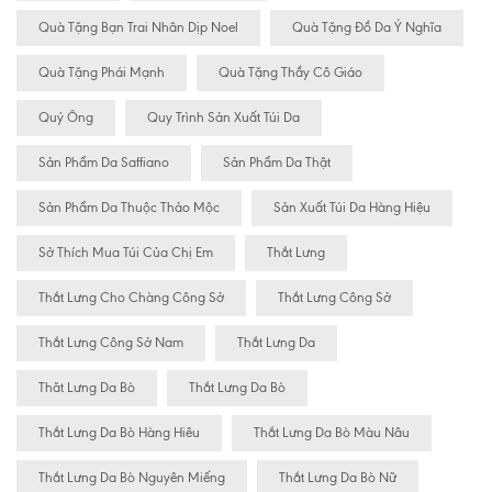
Quà Tặng Bạn Trai Nhân Dịp Noel
Quà Tặng Đồ Da Ý Nghĩa
Quà Tặng Phái Mạnh
Quà Tặng Thầy Cô Giáo
Quý Ông
Quy Trình Sản Xuất Túi Da
Sản Phẩm Da Saffiano
Sản Phẩm Da Thật
Sản Phẩm Da Thuộc Thảo Mộc
Sản Xuất Túi Da Hàng Hiệu
Sở Thích Mua Túi Của Chị Em
Thắt Lưng
Thắt Lưng Cho Chàng Công Sở
Thắt Lưng Công Sở
Thắt Lưng Công Sở Nam
Thắt Lưng Da
Thăt Lưng Da Bò
Thắt Lưng Da Bò
Thắt Lưng Da Bò Hàng Hiêu
Thắt Lưng Da Bò Màu Nâu
Thắt Lưng Da Bò Nguyên Miếng
Thắt Lưng Da Bò Nữ