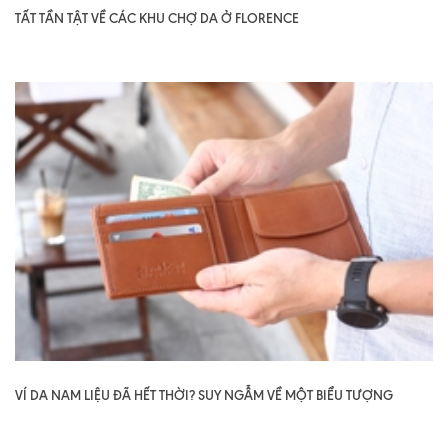
TẤT TẦN TẬT VỀ CÁC KHU CHỢ DA Ở FLORENCE
VÍ DA NAM LIỆU ĐÃ HẾT THỜI? SUY NGẪM VỀ MỘT BIỂU TƯỢNG