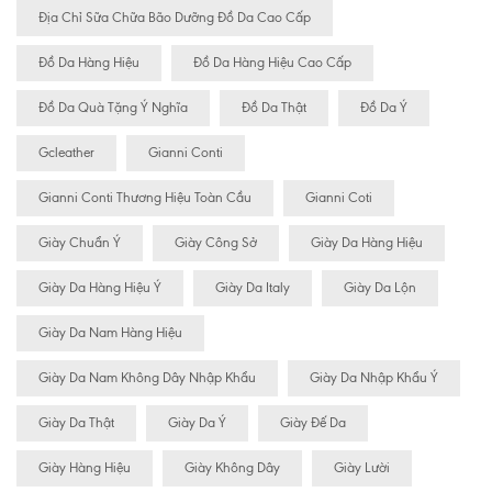
Địa Chỉ Sữa Chữa Bão Dưỡng Đồ Da Cao Cấp
Đồ Da Hàng Hiệu
Đồ Da Hàng Hiệu Cao Cấp
Đồ Da Quà Tặng Ý Nghĩa
Đồ Da Thật
Đồ Da Ý
Gcleather
Gianni Conti
Gianni Conti Thương Hiệu Toàn Cầu
Gianni Coti
Giày Chuẩn Ý
Giày Công Sở
Giày Da Hàng Hiệu
Giày Da Hàng Hiệu Ý
Giày Da Italy
Giày Da Lộn
Giày Da Nam Hàng Hiệu
Giày Da Nam Không Dây Nhập Khẩu
Giày Da Nhập Khẩu Ý
Giày Da Thật
Giày Da Ý
Giày Đế Da
Giày Hàng Hiệu
Giày Không Dây
Giày Lười