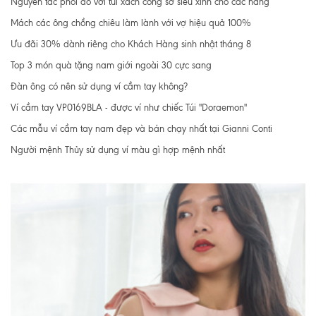
Nguyên tắc phối đồ với túi xách công sở siêu xinh cho các nàng
Mách các ông chồng chiêu làm lành với vợ hiệu quả 100%
Ưu đãi 30% dành riêng cho Khách Hàng sinh nhật tháng 8
Top 3 món quà tặng nam giới ngoài 30 cực sang
Đàn ông có nên sử dụng ví cầm tay không?
Ví cầm tay VP0169BLA - được ví như chiếc Túi "Doraemon"
Các mẫu ví cầm tay nam đẹp và bán chạy nhất tại Gianni Conti
Người mệnh Thủy sử dụng ví màu gì hợp mệnh nhất