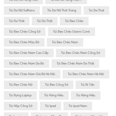
Túi Da Nữ Saffiano
Túi Da Nữ Thời Trang
Tui Da That
Túi Da Thât
Túi Da Thật
Túi Đeo Chéo
Túi Đeo Chéo Công Sở
Túi Đeo Chéo Gianni Conti
Túi Đeo Chéo Màu Đỏ
Túi Đeo Chéo Nam
Túi Đeo Chéo Nam Cao Cấp
Túi Đeo Chéo Nam Công Sở
Túi Đeo Chéo Nam Da Bò
Túi Đeo Chéo Nam Da Thật
Túi Đeo Chéo Nam Giá Rẻ Hà Nội
Túi Đeo Chéo Nam Hà Nội
Túi Đeo Chéo Nữ
Túi Đeo Công Sở
Túi Đi Tiệc
Túi Đựng Laptop
Túi Hàng Hiêu
Túi Hàng Hiệu
Túi Hộp Công Sở
Túi Ipad
Túi Ipad Nam