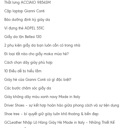
Thắt lưng ACCIAIO 9854SM
Cặp laptop Gianni Conti
Bảo dưỡng định kỳ giày da
Ví đựng thẻ ADPEL 551C
Giầy da lộn Bellesi 130
2 phụ kiện giầy da bạn luôn cần có trong nhà
Đi loại tất nào cho giầy moka mùa hè?
Cách chọn dây giày phù hợp
10 Điều dễ bị hiểu lầm
Giày hè của Gianni Conti có gì đặc biệt?
Các bước chăm sóc giầy da
Giày không dây màu xanh navy Made in Italy
Driver Shoes – sự kết hợp hoàn hảo giữa phong cách và sự tiện dụng
Shoe tree – bí quyết giữ giày luôn khô thoáng & bền đẹp
GCLeather Nhập Lô Hàng Giày Hè Made in Italy – Những Thiết Kế