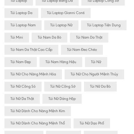
Túi Laptop
Túi Laptop Bằng Da
Túi Laptop Công Sở
Túi Laptop Da
Túi Laptop Gianni Conti
Túi Laptop Nam
Túi Laptop Nữ
Túi Laptop Tiện Dụng
Túi Mini
Túi Nam Da Bò
Túi Nam Da Thật
Túi Nam Da Thật Cao Cấp
Túi Nam Đeo Chéo
Túi Nam Đẹp
Túi Nam Hàng Hiệu
Túi Nữ
Túi Nữ Cho Nàng Mệnh Hỏa
Túi Nữ Cho Người Mệnh Thủy
Túi Nữ Công Sỏ
Túi Nữ Công Sở
Túi Nữ Da Bò
Túi Nữ Da Thật
Túi Nữ Dáng Hộp
Túi Nữ Dành Cho Nàng Mệnh Kim
Túi Nữ Dành Cho Nàng Mệnh Thổ
Túi Nữ Dạo Phố