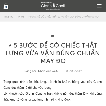
0
Trang chủ
Tin tức
5 BƯỚC ĐỂ CÓ CHIẾC THẮT LƯNG VỪA VẶN ĐÚNG CHUẨN MAY ĐO
5 BƯỚC ĐỂ CÓ CHIẾC THẮT
LƯNG VỪA VẶN ĐÚNG CHUẨN
MAY ĐO
Đăng bởi :
Nhân viên GCS
|
08/08/2019
Trong quá trình bán thắt lưng, rất nhiều khách hàng yêu cầu Gianni
Conti đục thêm lỗ để cho vừa bụng.
Lời khuyên của Gianni Conti là bạn không nên đục thêm lỗ vì khi dùng,
thắt lưng sẽ vòng ra sau lưng nhìn sẽ không đẹp.