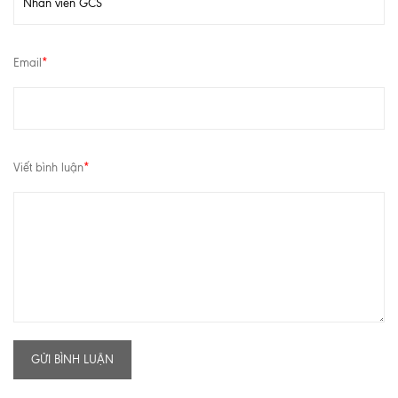
Email
*
Viết bình luận
*
GỬI BÌNH LUẬN