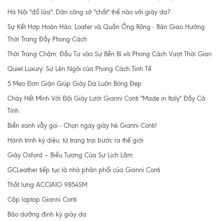
Hà Nội "đổ lửa": Dân công sở "chất" thế nào với giày da?
Sự Kết Hợp Hoàn Hảo: Loafer và Quần Ống Rộng - Bản Giao Hưởng
Thời Trang Đầy Phong Cách
Thời Trang Chậm: Đầu Tư vào Sự Bền Bỉ và Phong Cách Vượt Thời Gian
Quiet Luxury: Sự Lên Ngôi của Phong Cách Tinh Tế
5 Mẹo Đơn Giản Giúp Giày Da Luôn Bóng Đẹp
Cháy Hết Mình Với Đôi Giày Lười Gianni Conti "Made in Italy" Đầy Cá
Tính
Biển xanh vẫy gọi - Chọn ngay giày hè Gianni Conti!
Hành trình kỳ diệu: từ trang trại bước ra thế giới
Giày Oxford – Biểu Tượng Của Sự Lịch Lãm
GCLeather tiếp tục là nhà phân phối của Gianni Conti
Thắt lưng ACCIAIO 9854SM
Cặp laptop Gianni Conti
Bảo dưỡng định kỳ giày da