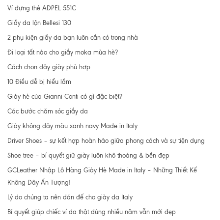
Ví đựng thẻ ADPEL 551C
Giầy da lộn Bellesi 130
2 phụ kiện giầy da bạn luôn cần có trong nhà
Đi loại tất nào cho giầy moka mùa hè?
Cách chọn dây giày phù hợp
10 Điều dễ bị hiểu lầm
Giày hè của Gianni Conti có gì đặc biệt?
Các bước chăm sóc giầy da
Giày không dây màu xanh navy Made in Italy
Driver Shoes – sự kết hợp hoàn hảo giữa phong cách và sự tiện dụng
Shoe tree – bí quyết giữ giày luôn khô thoáng & bền đẹp
GCLeather Nhập Lô Hàng Giày Hè Made in Italy – Những Thiết Kế
Không Dây Ấn Tượng!
Lý do chúng ta nên dán đế cho giày da Italy
Bí quyết giúp chiếc ví da thật dùng nhiều năm vẫn mới đẹp