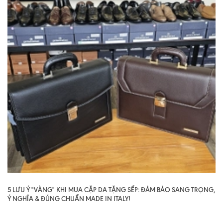
5 LƯU Ý "VÀNG" KHI MUA CẶP DA TẶNG SẾP: ĐẢM BẢO SANG TRỌNG,
Ý NGHĨA & ĐÚNG CHUẨN MADE IN ITALY!