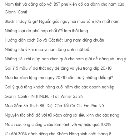
Nam tính và đẳng cấp với BST phụ kiện đồ da dành cho nam của
Gianni Conti
Black Friday là gì? Nguồn gốc ngày hội mua sắm lớn nhất năm!
Những loại da phù hợp nhất để làm thắt lưng
Hướng dẫn cách Đo và Cắt thắt lưng nam đúng chuẩn
Những lưu ý khi mua ví nam tặng sinh nhật bố
Những tiêu chí giúp bạn chọn quà cho nam giới dễ dàng và ưng ý
Gợi Ý 5 mẫu ví da thật này để tặng vợ yêu trong dịp 20/10
Mua túi xách tặng mẹ ngày 20/10 cần lưu ý những điều gì?
Gợi ý quà tặng khách hàng cuối năm cho các doanh nghiệp
Gianni Conti - IN ITINERE - Fall Winter 23.24
Mua Sắm Sở Thích Bất Diệt Của Tất Cả Chị Em Phụ Nữ
Nguyên tắc phối đồ với túi xách công sở siêu xinh cho các nàng
Mách các ông chồng chiêu làm lành với vợ hiệu quả 100%
Ưu đãi 30% dành riêng cho Khách Hàng sinh nhật tháng 8