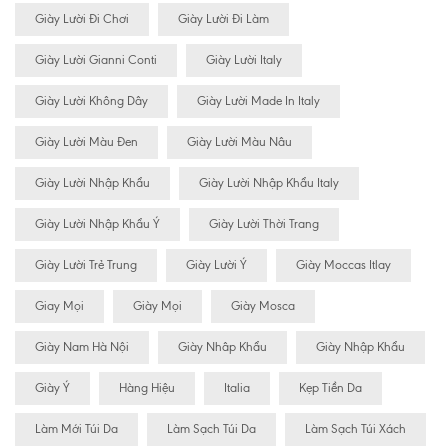
Giày Lười Đi Chơi
Giày Lười Đi Làm
Giày Lười Gianni Conti
Giày Lười Italy
Giày Lười Không Dây
Giày Lười Made In Italy
Giày Lười Màu Đen
Giày Lười Màu Nâu
Giày Lười Nhập Khẩu
Giày Lười Nhập Khẩu Italy
Giày Lười Nhập Khẩu Ý
Giày Lười Thời Trang
Giày Lười Trẻ Trung
Giày Lười Ý
Giày Moccas Itlay
Giay Mọi
Giày Mọi
Giày Mosca
Giày Nam Hà Nội
Giày Nhâp Khẩu
Giày Nhập Khẩu
Giày Ý
Hàng Hiệu
Italia
Kẹp Tiền Da
Làm Mới Túi Da
Làm Sạch Túi Da
Làm Sạch Túi Xách