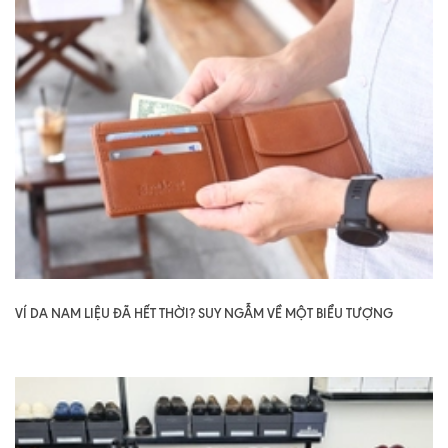
VÍ DA NAM LIỆU ĐÃ HẾT THỜI? SUY NGẪM VỀ MỘT BIỂU TƯỢNG