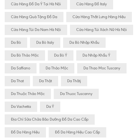
Cửa Hàng Đồ Da Ý Tại Hà Nội
Cửa Hàng Đồ Italy
Cửa Hàng Quà Tặng Đồ Da
Cửa Hàng Thắt Lưng Hàng Hiệu
Cửa Hàng Túi Da Nam Hà Nội
Cửa Hàng Túi Xách Nữ Hà Nội
Da Bò
Da Bò Italy
Da Bò Nhập Khẩu
Da Bò Thảo Mộc
Da Bò Ý
Da Nhập Khẩu Ý
Da Saffiano
Da Thảo Mộc
Da Thao Moc Tuscany
Da That
Da Thật
Da Thâtj
Da Thuộc Thảo Mộc
Da Thuoc Tuscanny
Da Vachetta
Da Ý
Địa Chỉ Sữa Chữa Bão Dưỡng Đồ Da Cao Cấp
Đồ Da Hàng Hiệu
Đồ Da Hàng Hiệu Cao Cấp