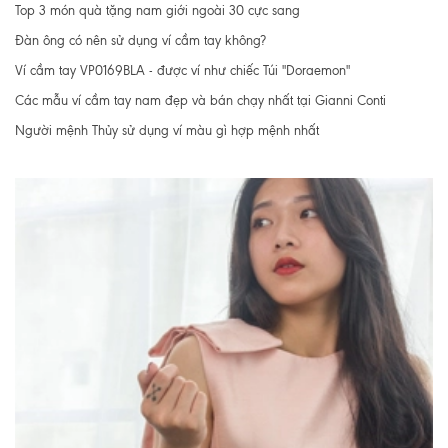
Top 3 món quà tặng nam giới ngoài 30 cực sang
Đàn ông có nên sử dụng ví cầm tay không?
Ví cầm tay VP0169BLA - được ví như chiếc Túi "Doraemon"
Các mẫu ví cầm tay nam đẹp và bán chạy nhất tại Gianni Conti
Người mệnh Thủy sử dụng ví màu gì hợp mệnh nhất