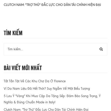
CLUTCH NAM: "TRỢ THỦ" ĐẮC LỰC CHO DÂN TÀI CHÍNH HIỆN ĐẠI
Tìm Kiếm
Bài Viết Mới Nhất
Tất Tần Tật Về Các Khu Chợ Da Ở Florence
Ví Da Nam Liệu Đã Hết Thời? Suy Ngẫm Về Một Biểu Tượng
5 Lưu Ý "Vàng" Khi Mua Cặp Da Tặng Sếp: Đảm Bảo Sang Trọng, Ý
Nghĩa & Đúng Chuẩn Made in Italy!
Clutch Nam: "Trợ Thủ" Đắc Lực Cho Dân Tài Chính Hiện Đại