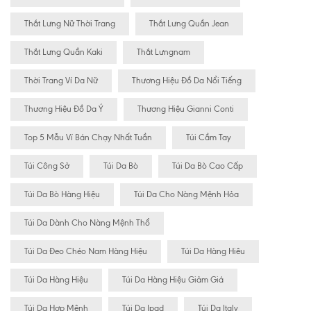
Thắt Lưng Nữ Thời Trang
Thắt Lưng Quần Jean
Thắt Lưng Quần Kaki
Thắt Lưngnam
Thời Trang Ví Da Nữ
Thương Hiệu Đồ Da Nổi Tiếng
Thương Hiệu Đồ Da Ý
Thương Hiệu Gianni Conti
Top 5 Mẫu Ví Bán Chạy Nhất Tuần
Túi Cầm Tay
Túi Công Sở
Túi Da Bò
Túi Da Bò Cao Cấp
Túi Da Bò Hàng Hiệu
Túi Da Cho Nàng Mệnh Hỏa
Túi Da Dành Cho Nàng Mệnh Thổ
Túi Da Đeo Chéo Nam Hàng Hiệu
Túi Da Hàng Hiêu
Túi Da Hàng Hiệu
Túi Da Hàng Hiệu Giảm Giá
Túi Da Hợp Mệnh
Túi Da Ipad
Túi Da Italy