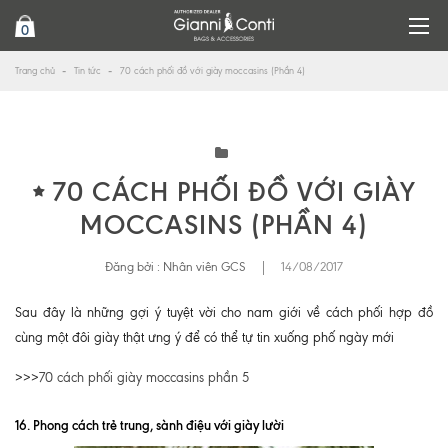
0
Trang chủ
Tin tức
70 cách phối đồ với giày moccasins (Phần 4)
70 CÁCH PHỐI ĐỒ VỚI GIÀY
MOCCASINS (PHẦN 4)
Đăng bởi :
Nhân viên GCS
|
14/08/2017
Sau đây là những gợi ý tuyệt vời cho nam giới về cách phối hợp đồ
cùng một đôi giày thật ưng ý để có thể tự tin xuống phố ngày mới
>>>
70 cách phối giày moccasins phần 5
16. Phong cách trẻ trung, sành điệu với giày lười