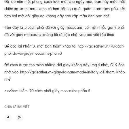
Để tạo nên một phong cách tươi mát cho ngày mới, bạn hãy mặc một
chiếc áo sơ mi màu xanh có họa tiết hoa quả, quần jeans rách gấu, kết
hợp với một đôi giày da không dây cao cấp màu đen bạn nhé.
Trên đây là 5 cách phối đồ với giày moccasins, còn rất nhiều gợi ý phối
đồ với giày moccasins, chúng tôi sẽ cập nhật vào bài viết tiếp theo.
Để đọc lại Phần 3, mời bạn tham khảo tại
http://gcleather.vn/70-cach-
phoi-do-voi-giay-moccasins-phan-3
Để chọn được cho mình những đôi giày không dây ưng ý nhất, Quý ông
http://gcleather.vn/giay-da-nam-made-in-italy
nhớ vào
để tham khảo
nhé
>>>Xem thêm:
70 cách phối giày moccasins phần 5
CHIA SẼ BÀI VIẾT