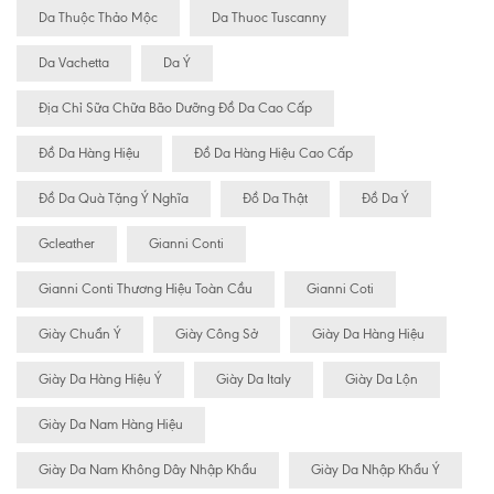
Da Thuộc Thảo Mộc
Da Thuoc Tuscanny
Da Vachetta
Da Ý
Địa Chỉ Sữa Chữa Bão Dưỡng Đồ Da Cao Cấp
Đồ Da Hàng Hiệu
Đồ Da Hàng Hiệu Cao Cấp
Đồ Da Quà Tặng Ý Nghĩa
Đồ Da Thật
Đồ Da Ý
Gcleather
Gianni Conti
Gianni Conti Thương Hiệu Toàn Cầu
Gianni Coti
Giày Chuẩn Ý
Giày Công Sở
Giày Da Hàng Hiệu
Giày Da Hàng Hiệu Ý
Giày Da Italy
Giày Da Lộn
Giày Da Nam Hàng Hiệu
Giày Da Nam Không Dây Nhập Khẩu
Giày Da Nhập Khẩu Ý