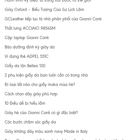
Hành trình kỳ diệu: từ trang trại bước ra thế giới
Giày Oxford – Biểu Tượng Của Sự Lịch Lãm
GCLeather tiếp tục là nhà phân phối của Gianni Conti
Thắt lưng ACCIAIO 9854SM
Cặp laptop Gianni Conti
Bảo dưỡng định kỳ giày da
Ví đựng thẻ ADPEL 551C
Giầy da lộn Bellesi 130
2 phụ kiện giầy da bạn luôn cần có trong nhà
Đi loại tất nào cho giầy moka mùa hè?
Cách chọn dây giày phù hợp
10 Điều dễ bị hiểu lầm
Giày hè của Gianni Conti có gì đặc biệt?
Các bước chăm sóc giầy da
Giày không dây màu xanh navy Made in Italy