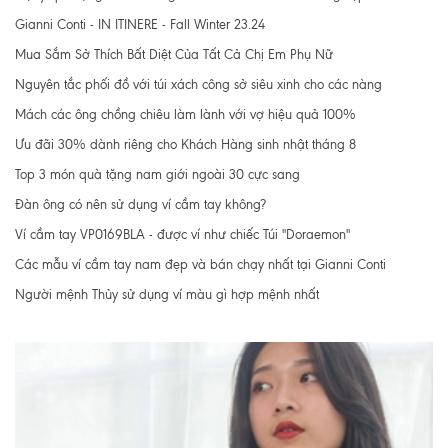
Gianni Conti - IN ITINERE - Fall Winter 23.24
Mua Sắm Sở Thích Bất Diệt Của Tất Cả Chị Em Phụ Nữ
Nguyên tắc phối đồ với túi xách công sở siêu xinh cho các nàng
Mách các ông chồng chiêu làm lành với vợ hiệu quả 100%
Ưu đãi 30% dành riêng cho Khách Hàng sinh nhật tháng 8
Top 3 món quà tặng nam giới ngoài 30 cực sang
Đàn ông có nên sử dụng ví cầm tay không?
Ví cầm tay VP0169BLA - được ví như chiếc Túi "Doraemon"
Các mẫu ví cầm tay nam đẹp và bán chạy nhất tại Gianni Conti
Người mệnh Thủy sử dụng ví màu gì hợp mệnh nhất