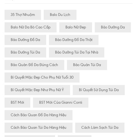
35 Thợ Nhuộm
Balo Du Lịch
Balo Nữ Da Bò Cao Cấp
Balo Nữ Đẹp
Bảo Dưỡng Da
Bảo Dưỡng Đồ Da
Bảo Dưỡng Đồ Da Thật
Bảo Dưỡng Túi Da
Bảo Dưỡng Túi Da Tại Nhà
Bảo Quản Đồ Da Đúng Cách
Bảo Quản Túi Da
Bí Quyết Mặc Đẹp Cho Phụ Nữ Tuổi 30
Bí Quyết Mặc Đẹp Như Phụ Nữ Ý
Bí Quyết Sử Dụng Túi Da
BST Mới
BST Mới Của Gianni Conti
Cách Bảo Quan Đồ Da Hàng Hiệu
Cách Bảo Quan Túi Da Hàng Hiệu
Cách Làm Sạch Túi Da