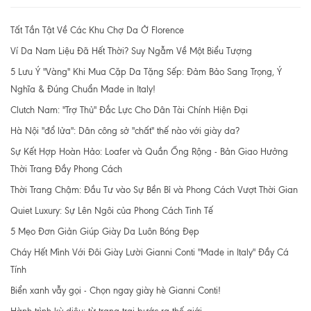
Tất Tần Tật Về Các Khu Chợ Da Ở Florence
Ví Da Nam Liệu Đã Hết Thời? Suy Ngẫm Về Một Biểu Tượng
5 Lưu Ý "Vàng" Khi Mua Cặp Da Tặng Sếp: Đảm Bảo Sang Trọng, Ý
Nghĩa & Đúng Chuẩn Made in Italy!
Clutch Nam: "Trợ Thủ" Đắc Lực Cho Dân Tài Chính Hiện Đại
Hà Nội "đổ lửa": Dân công sở "chất" thế nào với giày da?
Sự Kết Hợp Hoàn Hảo: Loafer và Quần Ống Rộng - Bản Giao Hưởng
Thời Trang Đầy Phong Cách
Thời Trang Chậm: Đầu Tư vào Sự Bền Bỉ và Phong Cách Vượt Thời Gian
Quiet Luxury: Sự Lên Ngôi của Phong Cách Tinh Tế
5 Mẹo Đơn Giản Giúp Giày Da Luôn Bóng Đẹp
Cháy Hết Mình Với Đôi Giày Lười Gianni Conti "Made in Italy" Đầy Cá
Tính
Biển xanh vẫy gọi - Chọn ngay giày hè Gianni Conti!