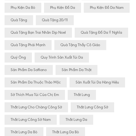
Phụ Kiện Da Bò
Phụ Kiện Đồ Da
Phụ Kiện Đồ Da Nam
Quà Tặng
Quà Tặng 20/11
Quà Tặng Bạn Trai Nhân Dịp Noel
Quà Tặng Đồ Da Ý Nghĩa
Quà Tặng Phái Mạnh
Quà Tặng Thầy Cô Giáo
Quý Ông
Quy Trình Sản Xuất Túi Da
Sản Phẩm Da Saffiano
Sản Phẩm Da Thật
Sản Phẩm Da Thuộc Thảo Mộc
Sản Xuất Túi Da Hàng Hiệu
Sở Thích Mua Túi Của Chị Em
Thắt Lưng
Thắt Lưng Cho Chàng Công Sở
Thắt Lưng Công Sở
Thắt Lưng Công Sở Nam
Thắt Lưng Da
Thăt Lưng Da Bò
Thắt Lưng Da Bò