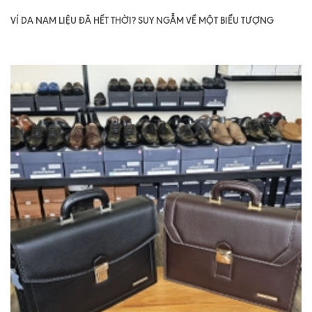
VÍ DA NAM LIỆU ĐÃ HẾT THỜI? SUY NGẪM VỀ MỘT BIỂU TƯỢNG