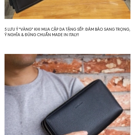
5 LƯU Ý "VÀNG" KHI MUA CẶP DA TẶNG SẾP: ĐẢM BẢO SANG TRỌNG,
Ý NGHĨA & ĐÚNG CHUẨN MADE IN ITALY!