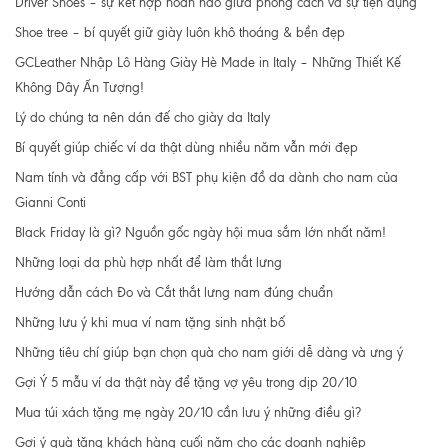
Driver Shoes – sự kết hợp hoàn hảo giữa phong cách và sự tiện dụng
Shoe tree – bí quyết giữ giày luôn khô thoáng & bền đẹp
GCLeather Nhập Lô Hàng Giày Hè Made in Italy – Những Thiết Kế
Không Dây Ấn Tượng!
Lý do chúng ta nên dán đế cho giày da Italy
Bí quyết giúp chiếc ví da thật dùng nhiều năm vẫn mới đẹp
Nam tính và đẳng cấp với BST phụ kiện đồ da dành cho nam của
Gianni Conti
Black Friday là gì? Nguồn gốc ngày hội mua sắm lớn nhất năm!
Những loại da phù hợp nhất để làm thắt lưng
Hướng dẫn cách Đo và Cắt thắt lưng nam đúng chuẩn
Những lưu ý khi mua ví nam tặng sinh nhật bố
Những tiêu chí giúp bạn chọn quà cho nam giới dễ dàng và ưng ý
Gợi Ý 5 mẫu ví da thật này để tặng vợ yêu trong dịp 20/10
Mua túi xách tặng mẹ ngày 20/10 cần lưu ý những điều gì?
Gợi ý quà tặng khách hàng cuối năm cho các doanh nghiệp