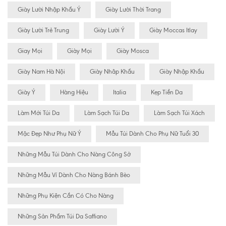
Giày Lười Nhập Khẩu Ý
Giày Lười Thời Trang
Giày Lười Trẻ Trung
Giày Lười Ý
Giày Moccas Itlay
Giay Mọi
Giày Mọi
Giày Mosca
Giày Nam Hà Nội
Giày Nhâp Khẩu
Giày Nhập Khẩu
Giày Ý
Hàng Hiệu
Italia
Kẹp Tiền Da
Làm Mới Túi Da
Làm Sạch Túi Da
Làm Sạch Túi Xách
Mặc Đẹp Như Phụ Nữ Ý
Mẫu Túi Dành Cho Phụ Nữ Tuổi 30
Những Mẫu Túi Dành Cho Nàng Công Sở
Những Mẫu Ví Dành Cho Nàng Bánh Bèo
Những Phụ Kiện Cần Có Cho Nàng
Những Sản Phẩm Túi Da Saffiano