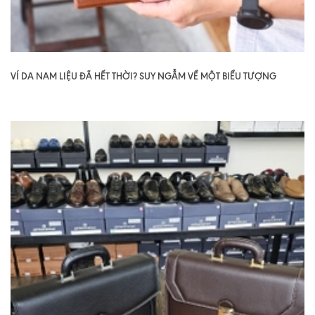
VÍ DA NAM LIỆU ĐÃ HẾT THỜI? SUY NGẪM VỀ MỘT BIỂU TƯỢNG