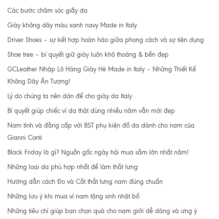
Các bước chăm sóc giầy da
Giày không dây màu xanh navy Made in Italy
Driver Shoes – sự kết hợp hoàn hảo giữa phong cách và sự tiện dụng
Shoe tree – bí quyết giữ giày luôn khô thoáng & bền đẹp
GCLeather Nhập Lô Hàng Giày Hè Made in Italy – Những Thiết Kế
Không Dây Ấn Tượng!
Lý do chúng ta nên dán đế cho giày da Italy
Bí quyết giúp chiếc ví da thật dùng nhiều năm vẫn mới đẹp
Nam tính và đẳng cấp với BST phụ kiện đồ da dành cho nam của
Gianni Conti
Black Friday là gì? Nguồn gốc ngày hội mua sắm lớn nhất năm!
Những loại da phù hợp nhất để làm thắt lưng
Hướng dẫn cách Đo và Cắt thắt lưng nam đúng chuẩn
Những lưu ý khi mua ví nam tặng sinh nhật bố
Những tiêu chí giúp bạn chọn quà cho nam giới dễ dàng và ưng ý