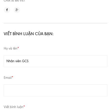
CHIA SẼ BÀI VIẾT
VIẾT BÌNH LUẬN CỦA BẠN:
Họ và tên
*
Email
*
Viết bình luận
*