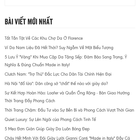
Bài Viết Mới Nhất
Tất Tần Tật Về Các Khu Chợ Da Ở Florence
Ví Da Nam Liệu Đã Hết Thời? Suy Ngẫm Về Một Biểu Tượng
5 Lưu Ý "Vàng" Khi Mua Cặp Da Tặng Sếp: Đảm Bảo Sang Trọng, Ý
Nghĩa & Đúng Chuẩn Made in Italy!
Clutch Nam: "Trợ Thủ" Đắc Lực Cho Dân Tài Chính Hiện Đại
Hà Nội "đổ lửa": Dân công sở "chất" thế nào với giày da?
Sự Kết Hợp Hoàn Hảo: Loafer và Quần Ống Rộng - Bản Giao Hưởng
Thời Trang Đầy Phong Cách
Thời Trang Chậm: Đầu Tư vào Sự Bền Bỉ và Phong Cách Vượt Thời Gian
Quiet Luxury: Sự Lên Ngôi của Phong Cách Tinh Tế
5 Mẹo Đơn Giản Giúp Giày Da Luôn Bóng Đẹp
Cháy Hết Mình Với Đôi Giày Lười Gianni Conti "Made in Italy" Đầy Cá