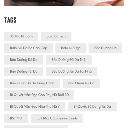
Tags
35 Thợ Nhuộm
Balo Du Lịch
Balo Nữ Da Bò Cao Cấp
Balo Nữ Đẹp
Bảo Dưỡng Da
Bảo Dưỡng Đồ Da
Bảo Dưỡng Đồ Da Thật
Bảo Dưỡng Túi Da
Bảo Dưỡng Túi Da Tại Nhà
Bảo Quản Đồ Da Đúng Cách
Bảo Quản Túi Da
Bí Quyết Mặc Đẹp Cho Phụ Nữ Tuổi 30
Bí Quyết Mặc Đẹp Như Phụ Nữ Ý
Bí Quyết Sử Dụng Túi Da
BST Mới
BST Mới Của Gianni Conti