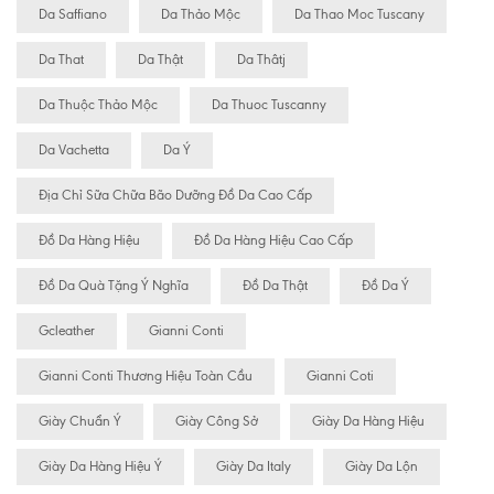
Da Saffiano
Da Thảo Mộc
Da Thao Moc Tuscany
Da That
Da Thật
Da Thâtj
Da Thuộc Thảo Mộc
Da Thuoc Tuscanny
Da Vachetta
Da Ý
Địa Chỉ Sữa Chữa Bão Dưỡng Đồ Da Cao Cấp
Đồ Da Hàng Hiệu
Đồ Da Hàng Hiệu Cao Cấp
Đồ Da Quà Tặng Ý Nghĩa
Đồ Da Thật
Đồ Da Ý
Gcleather
Gianni Conti
Gianni Conti Thương Hiệu Toàn Cầu
Gianni Coti
Giày Chuẩn Ý
Giày Công Sở
Giày Da Hàng Hiệu
Giày Da Hàng Hiệu Ý
Giày Da Italy
Giày Da Lộn