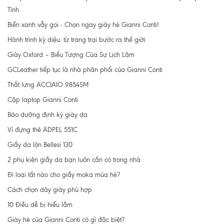
Tính
Biển xanh vẫy gọi - Chọn ngay giày hè Gianni Conti!
Hành trình kỳ diệu: từ trang trại bước ra thế giới
Giày Oxford – Biểu Tượng Của Sự Lịch Lãm
GCLeather tiếp tục là nhà phân phối của Gianni Conti
Thắt lưng ACCIAIO 9854SM
Cặp laptop Gianni Conti
Bảo dưỡng định kỳ giày da
Ví đựng thẻ ADPEL 551C
Giầy da lộn Bellesi 130
2 phụ kiện giầy da bạn luôn cần có trong nhà
Đi loại tất nào cho giầy moka mùa hè?
Cách chọn dây giày phù hợp
10 Điều dễ bị hiểu lầm
Giày hè của Gianni Conti có gì đặc biệt?