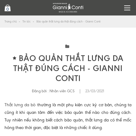
0
Trang chủ
Tin tức
Bảo quản thắt lưng da thật đúng cách - Gianni Conti
BẢO QUẢN THẮT LƯNG DA
THẬT ĐÚNG CÁCH - GIANNI
CONTI
Đăng bởi :
Nhân viên GCS
|
23/03/2021
Thắt lưng da bò
thường là một phụ kiện cực kỳ cơ bản, chúng ta
cũng ít khi quan tâm đến việc bảo quản thế nào cho đúng cách.
Tuy nhiên nếu không biết cách bảo quản, thắt lưng da có thể mốc
hỏng theo thời gian, đặc biệt là những chiếc ít dùng.