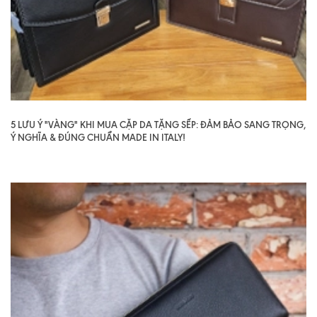
5 LƯU Ý "VÀNG" KHI MUA CẶP DA TẶNG SẾP: ĐẢM BẢO SANG TRỌNG,
Ý NGHĨA & ĐÚNG CHUẨN MADE IN ITALY!