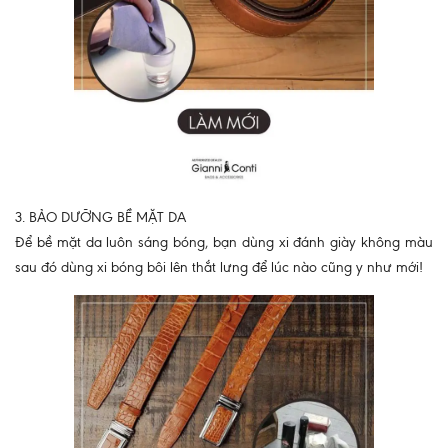
3. BẢO DƯỠNG BỀ MẶT DA
Để bề mặt da luôn sáng bóng, bạn dùng xi đánh giày không màu
sau đó dùng xi bóng bôi lên thắt lưng để lúc nào cũng y như mới!