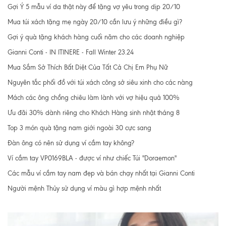
Gợi Ý 5 mẫu ví da thật này để tặng vợ yêu trong dịp 20/10
Mua túi xách tặng mẹ ngày 20/10 cần lưu ý những điều gì?
Gợi ý quà tặng khách hàng cuối năm cho các doanh nghiệp
Gianni Conti - IN ITINERE - Fall Winter 23.24
Mua Sắm Sở Thích Bất Diệt Của Tất Cả Chị Em Phụ Nữ
Nguyên tắc phối đồ với túi xách công sở siêu xinh cho các nàng
Mách các ông chồng chiêu làm lành với vợ hiệu quả 100%
Ưu đãi 30% dành riêng cho Khách Hàng sinh nhật tháng 8
Top 3 món quà tặng nam giới ngoài 30 cực sang
Đàn ông có nên sử dụng ví cầm tay không?
Ví cầm tay VP0169BLA - được ví như chiếc Túi "Doraemon"
Các mẫu ví cầm tay nam đẹp và bán chạy nhất tại Gianni Conti
Người mệnh Thủy sử dụng ví màu gì hợp mệnh nhất