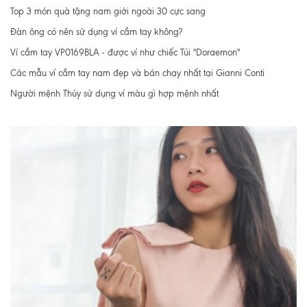
Top 3 món quà tặng nam giới ngoài 30 cực sang
Đàn ông có nên sử dụng ví cầm tay không?
Ví cầm tay VP0169BLA - được ví như chiếc Túi "Doraemon"
Các mẫu ví cầm tay nam đẹp và bán chạy nhất tại Gianni Conti
Người mệnh Thủy sử dụng ví màu gì hợp mệnh nhất