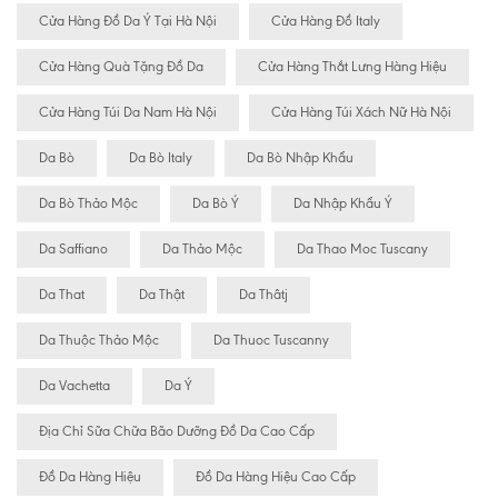
Cửa Hàng Đồ Da Ý Tại Hà Nội
Cửa Hàng Đồ Italy
Cửa Hàng Quà Tặng Đồ Da
Cửa Hàng Thắt Lưng Hàng Hiệu
Cửa Hàng Túi Da Nam Hà Nội
Cửa Hàng Túi Xách Nữ Hà Nội
Da Bò
Da Bò Italy
Da Bò Nhập Khẩu
Da Bò Thảo Mộc
Da Bò Ý
Da Nhập Khẩu Ý
Da Saffiano
Da Thảo Mộc
Da Thao Moc Tuscany
Da That
Da Thật
Da Thâtj
Da Thuộc Thảo Mộc
Da Thuoc Tuscanny
Da Vachetta
Da Ý
Địa Chỉ Sữa Chữa Bão Dưỡng Đồ Da Cao Cấp
Đồ Da Hàng Hiệu
Đồ Da Hàng Hiệu Cao Cấp