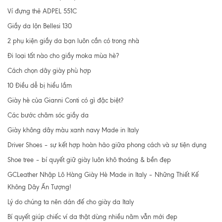
Ví đựng thẻ ADPEL 551C
Giầy da lộn Bellesi 130
2 phụ kiện giầy da bạn luôn cần có trong nhà
Đi loại tất nào cho giầy moka mùa hè?
Cách chọn dây giày phù hợp
10 Điều dễ bị hiểu lầm
Giày hè của Gianni Conti có gì đặc biệt?
Các bước chăm sóc giầy da
Giày không dây màu xanh navy Made in Italy
Driver Shoes – sự kết hợp hoàn hảo giữa phong cách và sự tiện dụng
Shoe tree – bí quyết giữ giày luôn khô thoáng & bền đẹp
GCLeather Nhập Lô Hàng Giày Hè Made in Italy – Những Thiết Kế
Không Dây Ấn Tượng!
Lý do chúng ta nên dán đế cho giày da Italy
Bí quyết giúp chiếc ví da thật dùng nhiều năm vẫn mới đẹp