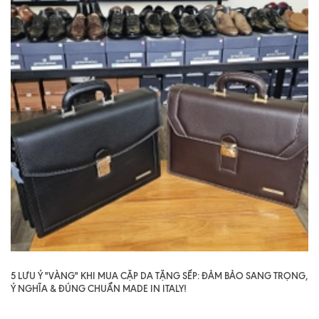
5 LƯU Ý "VÀNG" KHI MUA CẶP DA TẶNG SẾP: ĐẢM BẢO SANG TRỌNG,
Ý NGHĨA & ĐÚNG CHUẨN MADE IN ITALY!