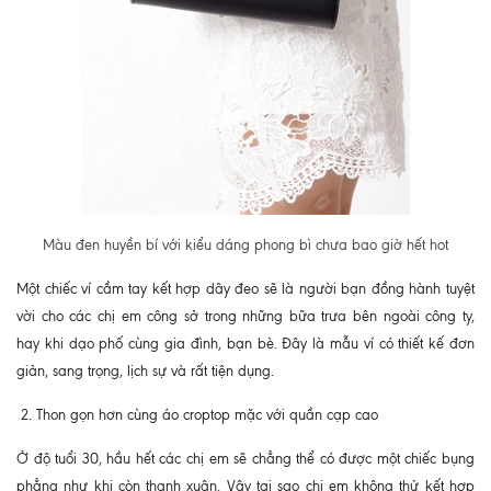
Màu đen huyền bí với kiểu dáng phong bì chưa bao giờ hết hot
Một chiếc ví cầm tay kết hợp dây đeo sẽ là người bạn đồng hành tuyệt
vời cho các chị em công sở trong những bữa trưa bên ngoài công ty,
hay khi dạo phố cùng gia đình, bạn bè. Đây là mẫu ví có thiết kế đơn
giản, sang trọng, lịch sự và rất tiện dụng.
2. Thon gọn hơn cùng áo croptop mặc với quần cạp cao
Ở độ tuổi 30, hầu hết các chị em sẽ chẳng thể có được một chiếc bụng
phẳng như khi còn thanh xuân. Vậy tại sao chị em không thử kết hợp