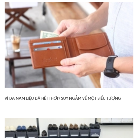
VÍ DA NAM LIỆU ĐÃ HẾT THỜI? SUY NGẪM VỀ MỘT BIỂU TƯỢNG