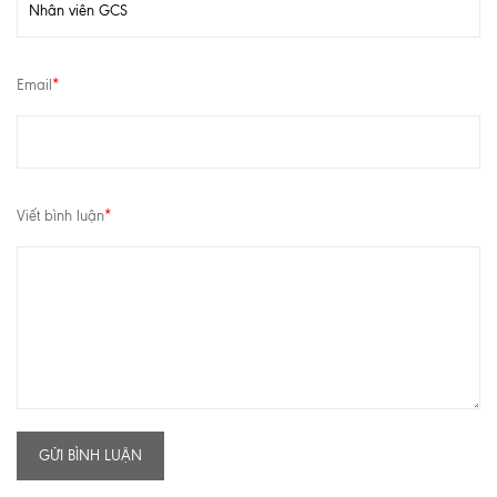
Email
*
Viết bình luận
*
GỬI BÌNH LUẬN