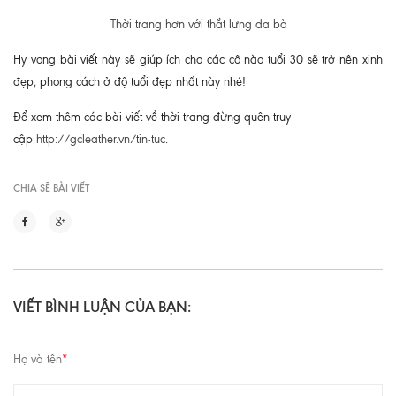
Thời trang hơn với thắt lưng da bò
Hy vọng bài viết này sẽ giúp ích cho các cô nào tuổi 30 sẽ trở nên xinh
đẹp, phong cách ở độ tuổi đẹp nhất này nhé!
Để xem thêm các bài viết về thời trang đừng quên truy
cập
http://gcleather.vn/tin-tuc
.
CHIA SẼ BÀI VIẾT
VIẾT BÌNH LUẬN CỦA BẠN:
Họ và tên
*