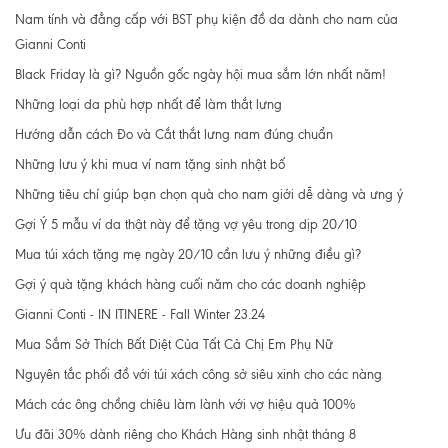
Nam tính và đẳng cấp với BST phụ kiện đồ da dành cho nam của
Gianni Conti
Black Friday là gì? Nguồn gốc ngày hội mua sắm lớn nhất năm!
Những loại da phù hợp nhất để làm thắt lưng
Hướng dẫn cách Đo và Cắt thắt lưng nam đúng chuẩn
Những lưu ý khi mua ví nam tặng sinh nhật bố
Những tiêu chí giúp bạn chọn quà cho nam giới dễ dàng và ưng ý
Gợi Ý 5 mẫu ví da thật này để tặng vợ yêu trong dịp 20/10
Mua túi xách tặng mẹ ngày 20/10 cần lưu ý những điều gì?
Gợi ý quà tặng khách hàng cuối năm cho các doanh nghiệp
Gianni Conti - IN ITINERE - Fall Winter 23.24
Mua Sắm Sở Thích Bất Diệt Của Tất Cả Chị Em Phụ Nữ
Nguyên tắc phối đồ với túi xách công sở siêu xinh cho các nàng
Mách các ông chồng chiêu làm lành với vợ hiệu quả 100%
Ưu đãi 30% dành riêng cho Khách Hàng sinh nhật tháng 8