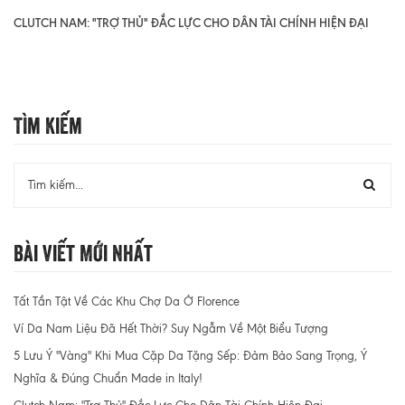
CLUTCH NAM: "TRỢ THỦ" ĐẮC LỰC CHO DÂN TÀI CHÍNH HIỆN ĐẠI
Tìm Kiếm
Bài Viết Mới Nhất
Tất Tần Tật Về Các Khu Chợ Da Ở Florence
Ví Da Nam Liệu Đã Hết Thời? Suy Ngẫm Về Một Biểu Tượng
5 Lưu Ý "Vàng" Khi Mua Cặp Da Tặng Sếp: Đảm Bảo Sang Trọng, Ý
Nghĩa & Đúng Chuẩn Made in Italy!