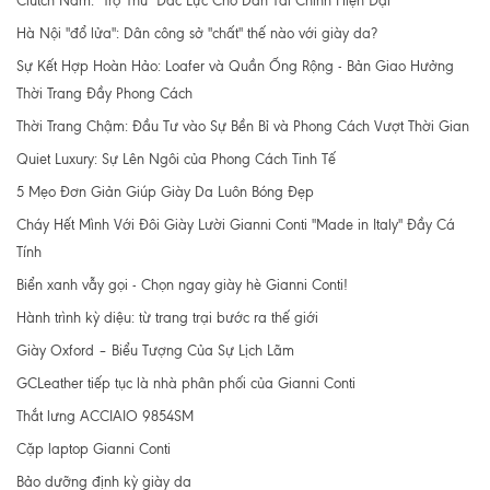
Clutch Nam: "Trợ Thủ" Đắc Lực Cho Dân Tài Chính Hiện Đại
Hà Nội "đổ lửa": Dân công sở "chất" thế nào với giày da?
Sự Kết Hợp Hoàn Hảo: Loafer và Quần Ống Rộng - Bản Giao Hưởng
Thời Trang Đầy Phong Cách
Thời Trang Chậm: Đầu Tư vào Sự Bền Bỉ và Phong Cách Vượt Thời Gian
Quiet Luxury: Sự Lên Ngôi của Phong Cách Tinh Tế
5 Mẹo Đơn Giản Giúp Giày Da Luôn Bóng Đẹp
Cháy Hết Mình Với Đôi Giày Lười Gianni Conti "Made in Italy" Đầy Cá
Tính
Biển xanh vẫy gọi - Chọn ngay giày hè Gianni Conti!
Hành trình kỳ diệu: từ trang trại bước ra thế giới
Giày Oxford – Biểu Tượng Của Sự Lịch Lãm
GCLeather tiếp tục là nhà phân phối của Gianni Conti
Thắt lưng ACCIAIO 9854SM
Cặp laptop Gianni Conti
Bảo dưỡng định kỳ giày da