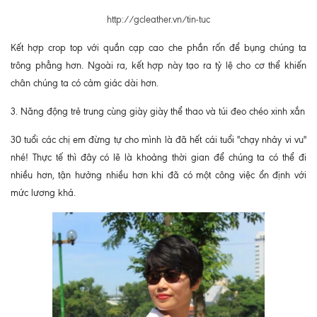
http://gcleather.vn/tin-tuc
Kết hợp crop top với quần cạp cao che phần rốn để bụng chúng ta
trông phẳng hơn. Ngoài ra, kết hợp này tạo ra tỷ lệ cho cơ thể khiến
chân chúng ta có cảm giác dài hơn.
3. Năng động trẻ trung cùng giày giày thể thao và túi đeo chéo xinh xắn
30 tuổi các chị em đừng tự cho mình là đã hết cái tuổi "chạy nhảy vi vu"
nhé! Thực tế thì đây có lẽ là khoảng thời gian để chúng ta có thể đi
nhiều hơn, tận hưởng nhiều hơn khi đã có một công việc ổn định với
mức lương khá.