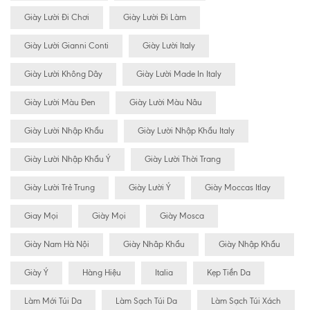
Giày Lười Đi Chơi
Giày Lười Đi Làm
Giày Lười Gianni Conti
Giày Lười Italy
Giày Lười Không Dây
Giày Lười Made In Italy
Giày Lười Màu Đen
Giày Lười Màu Nâu
Giày Lười Nhập Khẩu
Giày Lười Nhập Khẩu Italy
Giày Lười Nhập Khẩu Ý
Giày Lười Thời Trang
Giày Lười Trẻ Trung
Giày Lười Ý
Giày Moccas Itlay
Giay Mọi
Giày Mọi
Giày Mosca
Giày Nam Hà Nội
Giày Nhâp Khẩu
Giày Nhập Khẩu
Giày Ý
Hàng Hiệu
Italia
Kẹp Tiền Da
Làm Mới Túi Da
Làm Sạch Túi Da
Làm Sạch Túi Xách