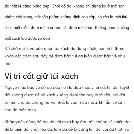
da thật sẽ càng bóng đẹp. Chơi đồ da, không chỉ dừng lại ở một sản
phẩm thời trang, một sản phẩm khẳng định cao cấp; nó còn là một thú
chơi, một niềm đam mê như bao cái đam mê khác. Không phải ai cũng
biết cách tạo được sp đẹp
Để chăm sóc và bảo quản túi xách da đúng cách, bạn nên tham
khảo các cách sau đây để đảm bảo túi da luôn được bảo vệ như
mới
Vị trí cất giữ túi xách
Nguyên tắc bảo vệ đồ da đầu tiên là dựa theo vị trí cất túi da. Tuyệt
đối không được để túi xách xuống dưới sàn hay dưới đất, hơi đất
sẽ làm cho da chóng hư và nhất là vào mùa mưa, khí ẩm sẽ làm
cho da mốc meo.
Không nên dùng đồ da khi trời mưa hay ẩm ướt, chúng sẽ khiến da
dễ bị biến đổi chất liệu da, làm da dễ bị cứng lại( đối với da thật) và