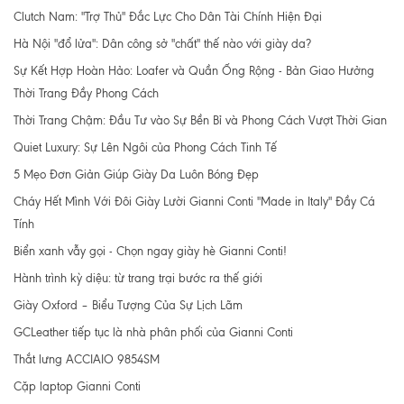
Clutch Nam: "Trợ Thủ" Đắc Lực Cho Dân Tài Chính Hiện Đại
Hà Nội "đổ lửa": Dân công sở "chất" thế nào với giày da?
Sự Kết Hợp Hoàn Hảo: Loafer và Quần Ống Rộng - Bản Giao Hưởng
Thời Trang Đầy Phong Cách
Thời Trang Chậm: Đầu Tư vào Sự Bền Bỉ và Phong Cách Vượt Thời Gian
Quiet Luxury: Sự Lên Ngôi của Phong Cách Tinh Tế
5 Mẹo Đơn Giản Giúp Giày Da Luôn Bóng Đẹp
Cháy Hết Mình Với Đôi Giày Lười Gianni Conti "Made in Italy" Đầy Cá
Tính
Biển xanh vẫy gọi - Chọn ngay giày hè Gianni Conti!
Hành trình kỳ diệu: từ trang trại bước ra thế giới
Giày Oxford – Biểu Tượng Của Sự Lịch Lãm
GCLeather tiếp tục là nhà phân phối của Gianni Conti
Thắt lưng ACCIAIO 9854SM
Cặp laptop Gianni Conti