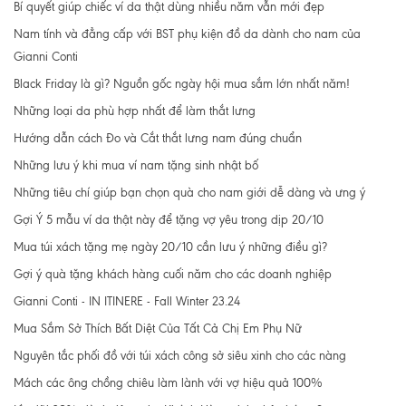
Bí quyết giúp chiếc ví da thật dùng nhiều năm vẫn mới đẹp
Nam tính và đẳng cấp với BST phụ kiện đồ da dành cho nam của
Gianni Conti
Black Friday là gì? Nguồn gốc ngày hội mua sắm lớn nhất năm!
Những loại da phù hợp nhất để làm thắt lưng
Hướng dẫn cách Đo và Cắt thắt lưng nam đúng chuẩn
Những lưu ý khi mua ví nam tặng sinh nhật bố
Những tiêu chí giúp bạn chọn quà cho nam giới dễ dàng và ưng ý
Gợi Ý 5 mẫu ví da thật này để tặng vợ yêu trong dịp 20/10
Mua túi xách tặng mẹ ngày 20/10 cần lưu ý những điều gì?
Gợi ý quà tặng khách hàng cuối năm cho các doanh nghiệp
Gianni Conti - IN ITINERE - Fall Winter 23.24
Mua Sắm Sở Thích Bất Diệt Của Tất Cả Chị Em Phụ Nữ
Nguyên tắc phối đồ với túi xách công sở siêu xinh cho các nàng
Mách các ông chồng chiêu làm lành với vợ hiệu quả 100%