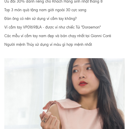
Ưu đãi 30% dành riêng cho Khách Hàng sinh nhật tháng 8
Top 3 món quà tặng nam giới ngoài 30 cực sang
Đàn ông có nên sử dụng ví cầm tay không?
Ví cầm tay VP0169BLA - được ví như chiếc Túi "Doraemon"
Các mẫu ví cầm tay nam đẹp và bán chạy nhất tại Gianni Conti
Người mệnh Thủy sử dụng ví màu gì hợp mệnh nhất