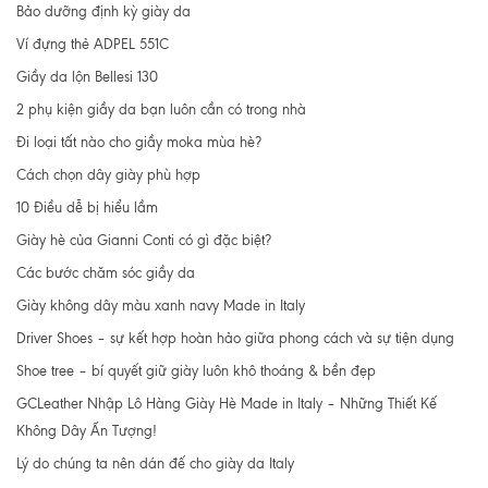
Bảo dưỡng định kỳ giày da
Ví đựng thẻ ADPEL 551C
Giầy da lộn Bellesi 130
2 phụ kiện giầy da bạn luôn cần có trong nhà
Đi loại tất nào cho giầy moka mùa hè?
Cách chọn dây giày phù hợp
10 Điều dễ bị hiểu lầm
Giày hè của Gianni Conti có gì đặc biệt?
Các bước chăm sóc giầy da
Giày không dây màu xanh navy Made in Italy
Driver Shoes – sự kết hợp hoàn hảo giữa phong cách và sự tiện dụng
Shoe tree – bí quyết giữ giày luôn khô thoáng & bền đẹp
GCLeather Nhập Lô Hàng Giày Hè Made in Italy – Những Thiết Kế
Không Dây Ấn Tượng!
Lý do chúng ta nên dán đế cho giày da Italy