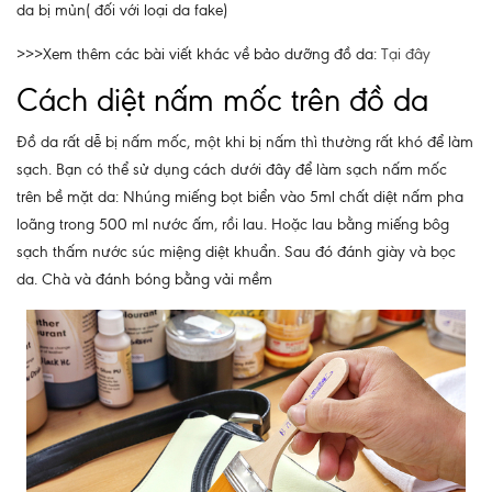
da bị mủn( đối với loại da fake)
>>>Xem thêm các bài viết khác về bảo dưỡng đồ da:
Tại đây
Cách diệt nấm mốc trên đồ da
Đồ da rất dễ bị nấm mốc, một khi bị nấm thì thường rất khó để làm
sạch. Bạn có thể sử dụng cách dưới đây để làm sạch nấm mốc
trên bề mặt da: Nhúng miếng bọt biển vào 5ml chất diệt nấm pha
loãng trong 500 ml nước ấm, rồi lau. Hoặc lau bằng miếng bôg
sạch thấm nước súc miệng diệt khuẩn. Sau đó đánh giày và bọc
da. Chà và đánh bóng bằng vải mềm