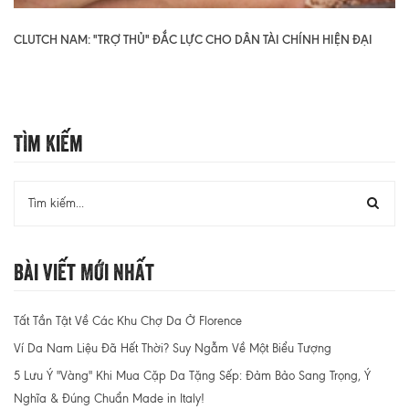
CLUTCH NAM: "TRỢ THỦ" ĐẮC LỰC CHO DÂN TÀI CHÍNH HIỆN ĐẠI
Tìm Kiếm
Bài Viết Mới Nhất
Tất Tần Tật Về Các Khu Chợ Da Ở Florence
Ví Da Nam Liệu Đã Hết Thời? Suy Ngẫm Về Một Biểu Tượng
5 Lưu Ý "Vàng" Khi Mua Cặp Da Tặng Sếp: Đảm Bảo Sang Trọng, Ý
Nghĩa & Đúng Chuẩn Made in Italy!