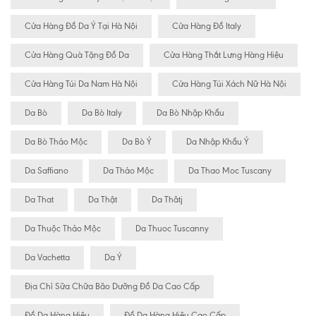
Cửa Hàng Đồ Da Ý Tại Hà Nội
Cửa Hàng Đồ Italy
Cửa Hàng Quà Tặng Đồ Da
Cửa Hàng Thắt Lưng Hàng Hiệu
Cửa Hàng Túi Da Nam Hà Nội
Cửa Hàng Túi Xách Nữ Hà Nội
Da Bò
Da Bò Italy
Da Bò Nhập Khẩu
Da Bò Thảo Mộc
Da Bò Ý
Da Nhập Khẩu Ý
Da Saffiano
Da Thảo Mộc
Da Thao Moc Tuscany
Da That
Da Thật
Da Thâtj
Da Thuộc Thảo Mộc
Da Thuoc Tuscanny
Da Vachetta
Da Ý
Địa Chỉ Sữa Chữa Bão Dưỡng Đồ Da Cao Cấp
Đồ Da Hàng Hiệu
Đồ Da Hàng Hiệu Cao Cấp