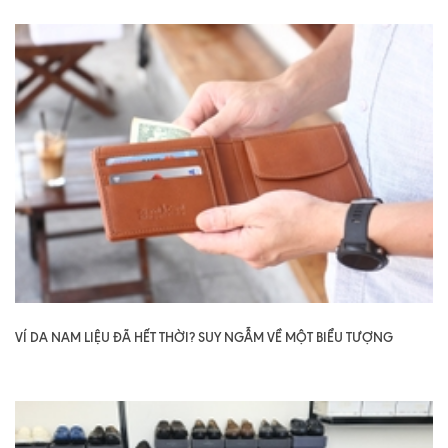
VÍ DA NAM LIỆU ĐÃ HẾT THỜI? SUY NGẪM VỀ MỘT BIỂU TƯỢNG