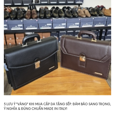
5 LƯU Ý "VÀNG" KHI MUA CẶP DA TẶNG SẾP: ĐẢM BẢO SANG TRỌNG,
Ý NGHĨA & ĐÚNG CHUẨN MADE IN ITALY!