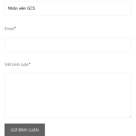
Email
*
Viết bình luận
*
GỬI BÌNH LUẬN