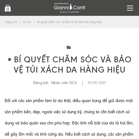
0
Trang chủ
Tin tức
Bí quyết chăm sóc và bảo vệ túi xách da hàng hiệu
BÍ QUYẾT CHĂM SÓC VÀ BẢO
VỆ TÚI XÁCH DA HÀNG HIỆU
Đăng bởi :
Nhân viên GCS
|
19/01/2017
Đối với các sản phẩm làm từ da thật, điều quan trọng để giữ được một
sản phẩm bền, đẹp, ngoài việc sử dụng kỹ, chúng ta cần biết cách sử
dụng và bảo quản sao cho phù hợp. Đặc tính nổi bật của da là hút ẩm,
dể gây ẩm mốc và khô cứng da. Nếu biết cách sử dụng, các sản phẩm