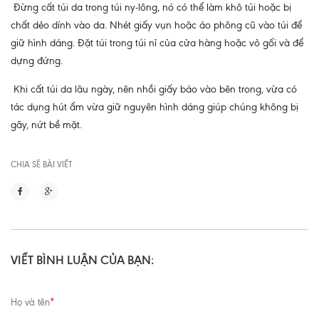
Đừng cất túi da trong túi ny-lông, nó có thể làm khô túi hoặc bị
chất dẻo dính vào da. Nhét giấy vụn hoặc áo phông cũ vào túi để
giữ hình dáng. Đặt túi trong túi nỉ của cửa hàng hoặc vỏ gối và để
dựng đứng.
Khi cất túi da lâu ngày, nên nhồi giấy báo vào bên trong, vừa có
tác dụng hút ẩm vừa giữ nguyên hình dáng giúp chúng không bị
gãy, nứt bề mặt.
CHIA SẼ BÀI VIẾT
VIẾT BÌNH LUẬN CỦA BẠN:
Họ và tên
*