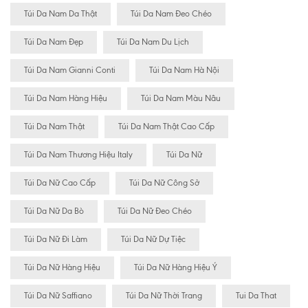
Túi Da Nam Da Thật
Túi Da Nam Đeo Chéo
Túi Da Nam Đẹp
Túi Da Nam Du Lịch
Túi Da Nam Gianni Conti
Túi Da Nam Hà Nội
Túi Da Nam Hàng Hiệu
Túi Da Nam Màu Nâu
Túi Da Nam Thật
Túi Da Nam Thật Cao Cấp
Túi Da Nam Thương Hiệu Italy
Túi Da Nữ
Túi Da Nữ Cao Cấp
Túi Da Nữ Công Sở
Túi Da Nữ Da Bò
Túi Da Nữ Đeo Chéo
Túi Da Nữ Đi Làm
Túi Da Nữ Dự Tiệc
Túi Da Nữ Hàng Hiệu
Túi Da Nữ Hàng Hiệu Ý
Túi Da Nữ Saffiano
Túi Da Nữ Thời Trang
Tui Da That