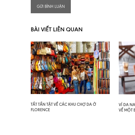
GỬI BÌNH LUẬN
BÀI VIẾT LIÊN QUAN
TẤT TẦN TẬT VỀ CÁC KHU CHỢ DA Ở
VÍ DA N
FLORENCE
VỀ MỘT 