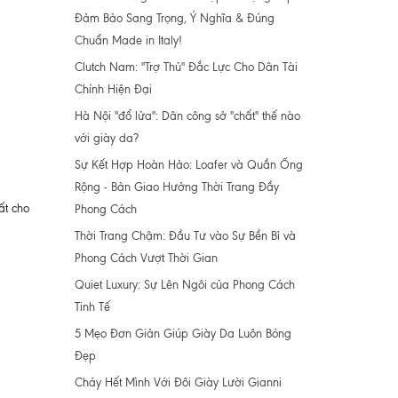
Đảm Bảo Sang Trọng, Ý Nghĩa & Đúng
Chuẩn Made in Italy!
Clutch Nam: "Trợ Thủ" Đắc Lực Cho Dân Tài
Chính Hiện Đại
Hà Nội "đổ lửa": Dân công sở "chất" thế nào
với giày da?
Sự Kết Hợp Hoàn Hảo: Loafer và Quần Ống
Rộng - Bản Giao Hưởng Thời Trang Đầy
ất cho
Phong Cách
Thời Trang Chậm: Đầu Tư vào Sự Bền Bỉ và
Phong Cách Vượt Thời Gian
Quiet Luxury: Sự Lên Ngôi của Phong Cách
Tinh Tế
5 Mẹo Đơn Giản Giúp Giày Da Luôn Bóng
Đẹp
Cháy Hết Mình Với Đôi Giày Lười Gianni