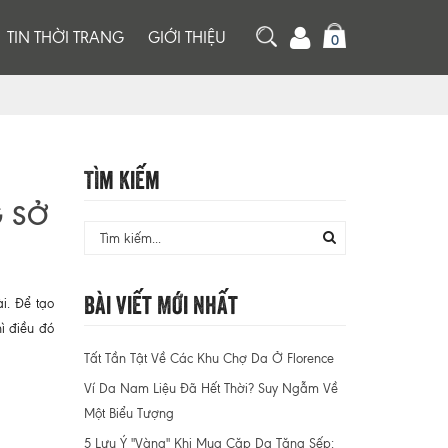
TIN THỜI TRANG
GIỚI THIỆU
0
Tìm Kiếm
 SỞ
Bài Viết Mới Nhất
i. Để tạo
ì điều đó
Tất Tần Tật Về Các Khu Chợ Da Ở Florence
Ví Da Nam Liệu Đã Hết Thời? Suy Ngẫm Về
Một Biểu Tượng
5 Lưu Ý "Vàng" Khi Mua Cặp Da Tặng Sếp: