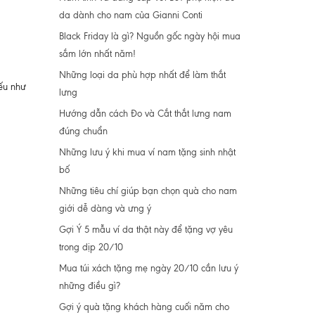
da dành cho nam của Gianni Conti
Black Friday là gì? Nguồn gốc ngày hội mua
sắm lớn nhất năm!
Những loại da phù hợp nhất để làm thắt
ếu như
lưng
Hướng dẫn cách Đo và Cắt thắt lưng nam
đúng chuẩn
Những lưu ý khi mua ví nam tặng sinh nhật
bố
Những tiêu chí giúp bạn chọn quà cho nam
giới dễ dàng và ưng ý
Gợi Ý 5 mẫu ví da thật này để tặng vợ yêu
trong dịp 20/10
Mua túi xách tặng mẹ ngày 20/10 cần lưu ý
những điều gì?
Gợi ý quà tặng khách hàng cuối năm cho