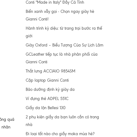
Conti "Made in Italy" Đầy Cá Tính
Biển xanh vẫy gọi - Chọn ngay giày hè
Gianni Conti!
Hành trình kỳ diệu: từ trang trại bước ra thế
giới
Giày Oxford – Biểu Tượng Của Sự Lịch Lãm
GCLeather tiếp tục là nhà phân phối của
Gianni Conti
Thắt lưng ACCIAIO 9854SM
Cặp laptop Gianni Conti
Bảo dưỡng định kỳ giày da
Ví đựng thẻ ADPEL 551C
Giầy da lộn Bellesi 130
2 phụ kiện giầy da bạn luôn cần có trong
hông quá
nhà
á nhân
Đi loại tất nào cho giầy moka mùa hè?