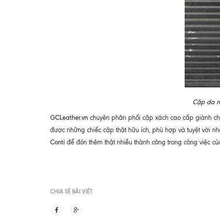
Cặp da n
GCLeather.vn
chuyên phân phối cặp xách cao cấp giành cho
được những chiếc cập thật hữu ích, phù hợp và tuyệt vời n
Conti
để đón thêm thật nhiều thành công trong công việc củ
CHIA SẼ BÀI VIẾT