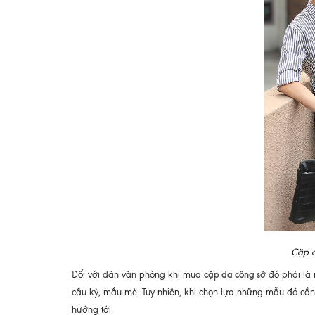
Cặp d
cặp da công sở
Đối với dân văn phòng khi mua
đó phải là 
cầu kỳ, mầu mè. Tuy nhiên, khi chọn lựa những mẫu đó cầ
hướng tới.