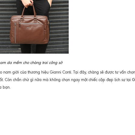
am da mềm cho chàng trai công sở
 nam giới của thương hiệu Gianni Conti. Tại đây, chàng sẽ được tư vấn ch
G
hất. Còn chần chừ gì nữa mà không chọn ngay một chiếc cặp đẹp lịch sự tại
a bạn.