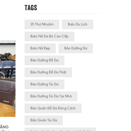
Tags
35 Thợ Nhuộm
Balo Du Lịch
Balo Nữ Da Bò Cao Cấp
Balo Nữ Đẹp
Bảo Dưỡng Da
Bảo Dưỡng Đồ Da
Bảo Dưỡng Đồ Da Thật
Bảo Dưỡng Túi Da
Bảo Dưỡng Túi Da Tại Nhà
Bảo Quản Đồ Da Đúng Cách
Bảo Quản Túi Da
 TẶNG