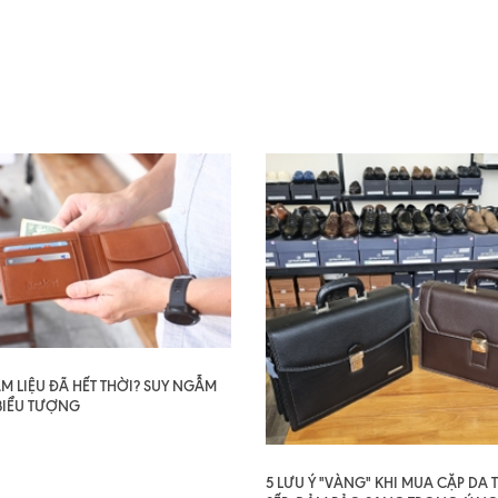
AM LIỆU ĐÃ HẾT THỜI? SUY NGẪM
BIỂU TƯỢNG
5 LƯU Ý "VÀNG" KHI MUA CẶP DA