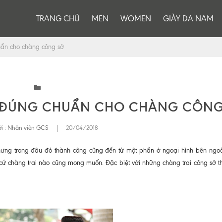
TRANG CHỦ
MEN
WOMEN
GIÀY DA NAM
uẩn cho chàng công sở
A ĐÚNG CHUẨN CHO CHÀNG CÔNG
i :
Nhân viên GCS
|
20/04/2018
nhưng trong đâu đó thành công cũng đến từ một phần ở ngoại hình bên ngoà
t cứ chàng trai nào cũng mong muốn. Đặc biệt với những chàng trai công sở th