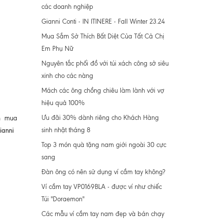
các doanh nghiệp
Gianni Conti - IN ITINERE - Fall Winter 23.24
Mua Sắm Sở Thích Bất Diệt Của Tất Cả Chị
Em Phụ Nữ
Nguyên tắc phối đồ với túi xách công sở siêu
xinh cho các nàng
Mách các ông chồng chiêu làm lành với vợ
hiệu quả 100%
Ưu đãi 30% dành riêng cho Khách Hàng
ọn mua
sinh nhật tháng 8
ianni
Top 3 món quà tặng nam giới ngoài 30 cực
sang
Đàn ông có nên sử dụng ví cầm tay không?
Ví cầm tay VP0169BLA - được ví như chiếc
Túi "Doraemon"
Các mẫu ví cầm tay nam đẹp và bán chạy