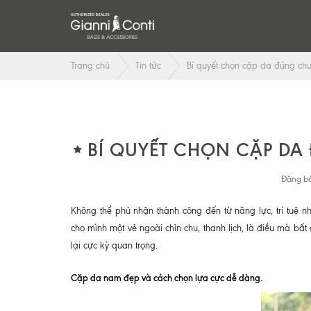
Trang chủ
Tin tức
Bí quyết chọn cặp da đúng ch
BÍ QUYẾT CHỌN CẶP D
Đăng bở
Không thể phủ nhận thành công đến từ năng lực, trí tuệ 
cho mình một vẻ ngoài chỉn chu, thanh lịch, là điều mà bấ
lại cực kỳ quan trọng.
Cặp da nam đẹp và cách chọn lựa cực dễ dàng.