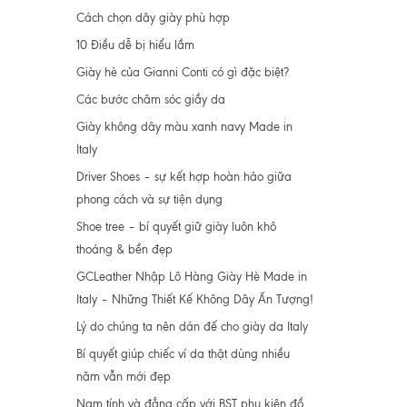
Cách chọn dây giày phù hợp
10 Điều dễ bị hiểu lầm
Giày hè của Gianni Conti có gì đặc biệt?
Các bước chăm sóc giầy da
Giày không dây màu xanh navy Made in
Italy
Driver Shoes – sự kết hợp hoàn hảo giữa
phong cách và sự tiện dụng
Shoe tree – bí quyết giữ giày luôn khô
thoáng & bền đẹp
GCLeather Nhập Lô Hàng Giày Hè Made in
Italy – Những Thiết Kế Không Dây Ấn Tượng!
Lý do chúng ta nên dán đế cho giày da Italy
Bí quyết giúp chiếc ví da thật dùng nhiều
năm vẫn mới đẹp
Nam tính và đẳng cấp với BST phụ kiện đồ