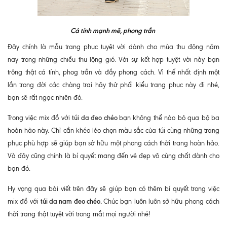
Cá tính mạnh mẽ, phong trần
Đây chính là mẫu trang phục tuyệt vời dành cho mùa thu động năm
nay trong những chiều thu lộng gió. Với sự kết hợp tuyệt vời này bạn
trông thật cá tính, phog trần và đầy phong cách. Vì thế nhất định một
lần trong đời các chàng trai hãy thử phối kiểu trang phục này đi nhé,
bạn sẽ rất ngạc nhiên đó.
túi da đeo chéo
Trong việc mix đồ với
bạn không thể nào bỏ qua bộ ba
hoàn hảo này. Chỉ cần khéo léo chọn màu sắc của túi cùng những trang
phục phù hợp sẽ giúp bạn sở hữu một phong cách thời trang hoàn hảo.
Và đây cũng chính là bí quyết mang đến vẻ đẹp vô cùng chất dành cho
bạn đó.
Hy vọng qua bài viết trên đây sẽ giúp bạn có thêm bí quyết trong việc
túi da nam đeo chéo.
mix đồ với
Chúc bạn luôn luôn sở hữu phong cách
thời trang thật tuyệt vời trong mắt mọi người nhé!