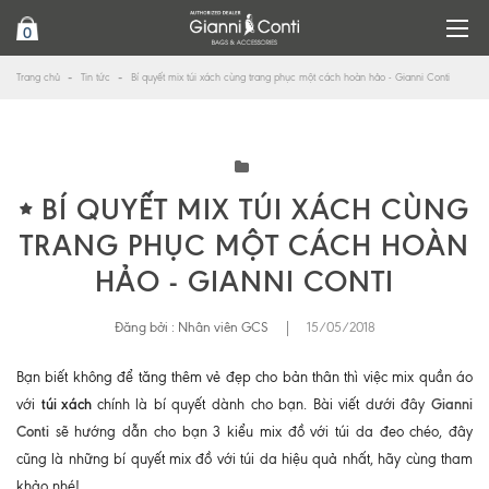
0
Trang chủ
Tin tức
Bí quyết mix túi xách cùng trang phục một cách hoàn hảo - Gianni Conti
BÍ QUYẾT MIX TÚI XÁCH CÙNG
TRANG PHỤC MỘT CÁCH HOÀN
HẢO - GIANNI CONTI
Đăng bởi :
Nhân viên GCS
|
15/05/2018
Bạn biết không để tăng thêm vẻ đẹp cho bản thân thì việc mix quần áo
túi xách
Gianni
với
chính là bí quyết dành cho bạn. Bài viết dưới đây
Conti
sẽ hướng dẫn cho bạn 3 kiểu mix đồ với túi da đeo chéo, đây
cũng là những bí quyết mix đồ với túi da hiệu quả nhất, hãy cùng tham
khảo nhé!