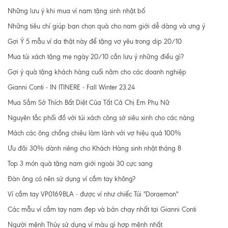
Những lưu ý khi mua ví nam tặng sinh nhật bố
Những tiêu chí giúp bạn chọn quà cho nam giới dễ dàng và ưng ý
Gợi Ý 5 mẫu ví da thật này để tặng vợ yêu trong dịp 20/10
Mua túi xách tặng mẹ ngày 20/10 cần lưu ý những điều gì?
Gợi ý quà tặng khách hàng cuối năm cho các doanh nghiệp
Gianni Conti - IN ITINERE - Fall Winter 23.24
Mua Sắm Sở Thích Bất Diệt Của Tất Cả Chị Em Phụ Nữ
Nguyên tắc phối đồ với túi xách công sở siêu xinh cho các nàng
Mách các ông chồng chiêu làm lành với vợ hiệu quả 100%
Ưu đãi 30% dành riêng cho Khách Hàng sinh nhật tháng 8
Top 3 món quà tặng nam giới ngoài 30 cực sang
Đàn ông có nên sử dụng ví cầm tay không?
Ví cầm tay VP0169BLA - được ví như chiếc Túi "Doraemon"
Các mẫu ví cầm tay nam đẹp và bán chạy nhất tại Gianni Conti
Người mệnh Thủy sử dụng ví màu gì hợp mệnh nhất