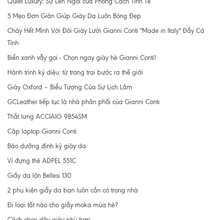
Quiet Luxury: Sự Lên Ngôi của Phong Cách Tinh Tế
5 Mẹo Đơn Giản Giúp Giày Da Luôn Bóng Đẹp
Cháy Hết Mình Với Đôi Giày Lười Gianni Conti "Made in Italy" Đầy Cá
Tính
Biển xanh vẫy gọi - Chọn ngay giày hè Gianni Conti!
Hành trình kỳ diệu: từ trang trại bước ra thế giới
Giày Oxford – Biểu Tượng Của Sự Lịch Lãm
GCLeather tiếp tục là nhà phân phối của Gianni Conti
Thắt lưng ACCIAIO 9854SM
Cặp laptop Gianni Conti
Bảo dưỡng định kỳ giày da
Ví đựng thẻ ADPEL 551C
Giầy da lộn Bellesi 130
2 phụ kiện giầy da bạn luôn cần có trong nhà
Đi loại tất nào cho giầy moka mùa hè?
Cách chọn dây giày phù hợp