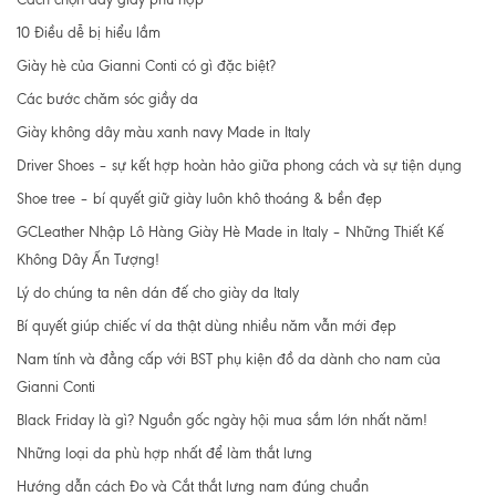
10 Điều dễ bị hiểu lầm
Giày hè của Gianni Conti có gì đặc biệt?
Các bước chăm sóc giầy da
Giày không dây màu xanh navy Made in Italy
Driver Shoes – sự kết hợp hoàn hảo giữa phong cách và sự tiện dụng
Shoe tree – bí quyết giữ giày luôn khô thoáng & bền đẹp
GCLeather Nhập Lô Hàng Giày Hè Made in Italy – Những Thiết Kế
Không Dây Ấn Tượng!
Lý do chúng ta nên dán đế cho giày da Italy
Bí quyết giúp chiếc ví da thật dùng nhiều năm vẫn mới đẹp
Nam tính và đẳng cấp với BST phụ kiện đồ da dành cho nam của
Gianni Conti
Black Friday là gì? Nguồn gốc ngày hội mua sắm lớn nhất năm!
Những loại da phù hợp nhất để làm thắt lưng
Hướng dẫn cách Đo và Cắt thắt lưng nam đúng chuẩn