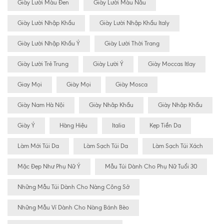
Giày Lười Màu Đen
Giày Lười Màu Nâu
Giày Lười Nhập Khẩu
Giày Lười Nhập Khẩu Italy
Giày Lười Nhập Khẩu Ý
Giày Lười Thời Trang
Giày Lười Trẻ Trung
Giày Lười Ý
Giày Moccas Itlay
Giay Mọi
Giày Mọi
Giày Mosca
Giày Nam Hà Nội
Giày Nhâp Khẩu
Giày Nhập Khẩu
Giày Ý
Hàng Hiệu
Italia
Kẹp Tiền Da
Làm Mới Túi Da
Làm Sạch Túi Da
Làm Sạch Túi Xách
Mặc Đẹp Như Phụ Nữ Ý
Mẫu Túi Dành Cho Phụ Nữ Tuổi 30
Những Mẫu Túi Dành Cho Nàng Công Sở
Những Mẫu Ví Dành Cho Nàng Bánh Bèo