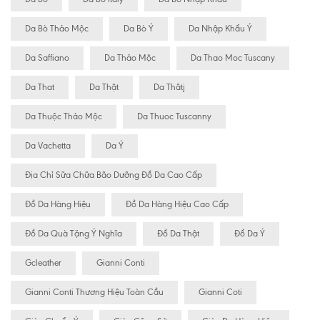
Da Bò Thảo Mộc
Da Bò Ý
Da Nhập Khẩu Ý
Da Saffiano
Da Thảo Mộc
Da Thao Moc Tuscany
Da That
Da Thật
Da Thâtj
Da Thuộc Thảo Mộc
Da Thuoc Tuscanny
Da Vachetta
Da Ý
Địa Chỉ Sữa Chữa Bão Dưỡng Đồ Da Cao Cấp
Đồ Da Hàng Hiệu
Đồ Da Hàng Hiệu Cao Cấp
Đồ Da Quà Tặng Ý Nghĩa
Đồ Da Thật
Đồ Da Ý
Gcleather
Gianni Conti
Gianni Conti Thương Hiệu Toàn Cầu
Gianni Coti