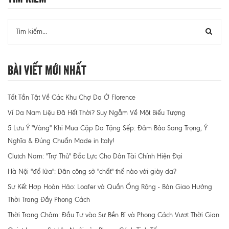
Bài Viết Mới Nhất
Tất Tần Tật Về Các Khu Chợ Da Ở Florence
Ví Da Nam Liệu Đã Hết Thời? Suy Ngẫm Về Một Biểu Tượng
5 Lưu Ý "Vàng" Khi Mua Cặp Da Tặng Sếp: Đảm Bảo Sang Trọng, Ý
Nghĩa & Đúng Chuẩn Made in Italy!
Clutch Nam: "Trợ Thủ" Đắc Lực Cho Dân Tài Chính Hiện Đại
Hà Nội "đổ lửa": Dân công sở "chất" thế nào với giày da?
Sự Kết Hợp Hoàn Hảo: Loafer và Quần Ống Rộng - Bản Giao Hưởng
Thời Trang Đầy Phong Cách
Thời Trang Chậm: Đầu Tư vào Sự Bền Bỉ và Phong Cách Vượt Thời Gian