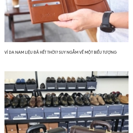
VÍ DA NAM LIỆU ĐÃ HẾT THỜI? SUY NGẪM VỀ MỘT BIỂU TƯỢNG