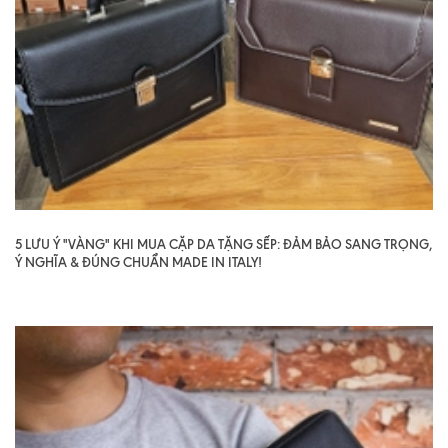
5 LƯU Ý "VÀNG" KHI MUA CẶP DA TẶNG SẾP: ĐẢM BẢO SANG TRỌNG,
Ý NGHĨA & ĐÚNG CHUẨN MADE IN ITALY!