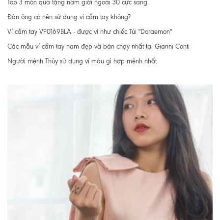
Top 3 món quà tặng nam giới ngoài 30 cực sang
Đàn ông có nên sử dụng ví cầm tay không?
Ví cầm tay VP0169BLA - được ví như chiếc Túi "Doraemon"
Các mẫu ví cầm tay nam đẹp và bán chạy nhất tại Gianni Conti
Người mệnh Thủy sử dụng ví màu gì hợp mệnh nhất