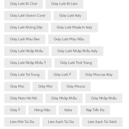
Giày Lười Đi Chơi
Giày Lười Đi Làm
Giày Lười Gianni Conti
Giày Lười Italy
Giày Lười Không Dây
Giày Lười Made In Italy
Giày Lười Màu Đen
Giày Lười Màu Nâu
Giày Lười Nhập Khẩu
Giày Lười Nhập Khẩu Italy
Giày Lười Nhập Khẩu Ý
Giày Lười Thời Trang
Giày Lười Trẻ Trung
Giày Lười Ý
Giày Moccas Itlay
Giay Mọi
Giày Mọi
Giày Mosca
Giày Nam Hà Nội
Giày Nhâp Khẩu
Giày Nhập Khẩu
Giày Ý
Hàng Hiệu
Italia
Kẹp Tiền Da
Làm Mới Túi Da
Làm Sạch Túi Da
Làm Sạch Túi Xách