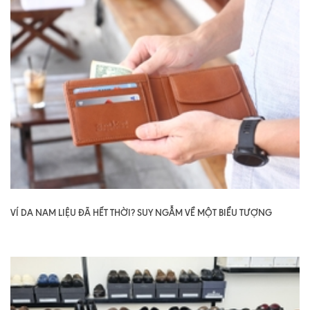
VÍ DA NAM LIỆU ĐÃ HẾT THỜI? SUY NGẪM VỀ MỘT BIỂU TƯỢNG