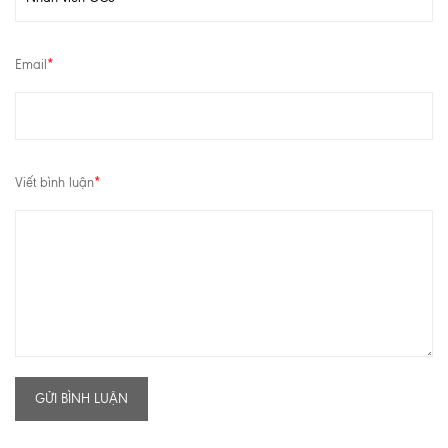
Email
*
Viết bình luận
*
GỬI BÌNH LUẬN