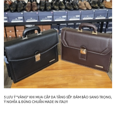
5 LƯU Ý "VÀNG" KHI MUA CẶP DA TẶNG SẾP: ĐẢM BẢO SANG TRỌNG,
Ý NGHĨA & ĐÚNG CHUẨN MADE IN ITALY!