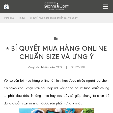
0
Trang chủ
Tin tức
Bí quyết mua hàng online chuẩn size và ưng ý
BÍ QUYẾT MUA HÀNG ONLINE
CHUẨN SIZE VÀ ƯNG Ý
Đăng bởi :
Nhân viên GCS
|
05/12/2018
Với sự tiện lợi mua hàng online là hình thức được nhiều người lựa chọn,
tuy nhiên khâu chọn size phù hợp với vóc dáng người luôn khiến chúng
ta phải đau đầu. Những mẹo hay sau đây sẽ giúp chúng ta chọn đồ
đúng chuẩn size và nhận được sản phẩm ưng ý nhất.