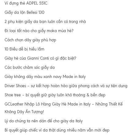
Ví đựng thẻ ADPEL 551C
Giầy da lộn Bellesi 130
2 phụ kiện giầy da bạn luôn cần có trong nhà
Đi loại tất nào cho giầy moka mùa hè?
Cách chọn dây giày phù hợp
10 Điều dễ bị hiểu lầm
Giày hè của Gianni Conti có gì đặc biệt?
Các bước chăm sóc giầy da
Giày không dây màu xanh navy Made in Italy
Driver Shoes – sự kết hợp hoàn hảo giữa phong cách và sự tiện dụng
Shoe tree – bí quyết giữ giày luôn khô thoáng & bền đẹp
GCLeather Nhập Lô Hàng Giày Hè Made in Italy – Những Thiết Kế
Không Dây Ấn Tượng!
Lý do chúng ta nên dán đế cho giày da Italy
Bí quyết giúp chiếc ví da thật dùng nhiều năm vẫn mới đẹp