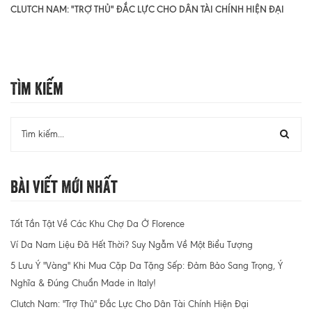
CLUTCH NAM: "TRỢ THỦ" ĐẮC LỰC CHO DÂN TÀI CHÍNH HIỆN ĐẠI
Tìm Kiếm
Bài Viết Mới Nhất
Tất Tần Tật Về Các Khu Chợ Da Ở Florence
Ví Da Nam Liệu Đã Hết Thời? Suy Ngẫm Về Một Biểu Tượng
5 Lưu Ý "Vàng" Khi Mua Cặp Da Tặng Sếp: Đảm Bảo Sang Trọng, Ý
Nghĩa & Đúng Chuẩn Made in Italy!
Clutch Nam: "Trợ Thủ" Đắc Lực Cho Dân Tài Chính Hiện Đại