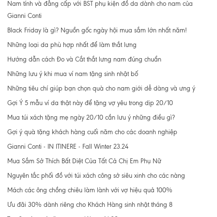
Nam tính và đẳng cấp với BST phụ kiện đồ da dành cho nam của
Gianni Conti
Black Friday là gì? Nguồn gốc ngày hội mua sắm lớn nhất năm!
Những loại da phù hợp nhất để làm thắt lưng
Hướng dẫn cách Đo và Cắt thắt lưng nam đúng chuẩn
Những lưu ý khi mua ví nam tặng sinh nhật bố
Những tiêu chí giúp bạn chọn quà cho nam giới dễ dàng và ưng ý
Gợi Ý 5 mẫu ví da thật này để tặng vợ yêu trong dịp 20/10
Mua túi xách tặng mẹ ngày 20/10 cần lưu ý những điều gì?
Gợi ý quà tặng khách hàng cuối năm cho các doanh nghiệp
Gianni Conti - IN ITINERE - Fall Winter 23.24
Mua Sắm Sở Thích Bất Diệt Của Tất Cả Chị Em Phụ Nữ
Nguyên tắc phối đồ với túi xách công sở siêu xinh cho các nàng
Mách các ông chồng chiêu làm lành với vợ hiệu quả 100%
Ưu đãi 30% dành riêng cho Khách Hàng sinh nhật tháng 8