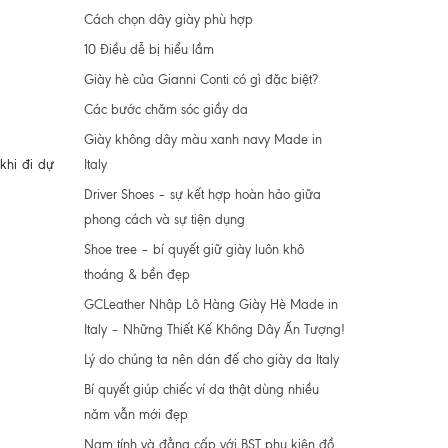
Cách chọn dây giày phù hợp
10 Điều dễ bị hiểu lầm
Giày hè của Gianni Conti có gì đặc biệt?
Các bước chăm sóc giầy da
Giày không dây màu xanh navy Made in
Italy
 khi đi dự
Driver Shoes – sự kết hợp hoàn hảo giữa
phong cách và sự tiện dụng
Shoe tree – bí quyết giữ giày luôn khô
thoáng & bền đẹp
GCLeather Nhập Lô Hàng Giày Hè Made in
Italy – Những Thiết Kế Không Dây Ấn Tượng!
Lý do chúng ta nên dán đế cho giày da Italy
Bí quyết giúp chiếc ví da thật dùng nhiều
năm vẫn mới đẹp
Nam tính và đẳng cấp với BST phụ kiện đồ