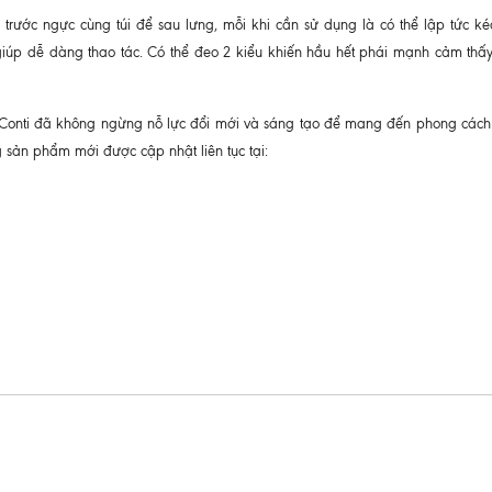
éo trước ngực cùng túi để sau lưng, mỗi khi cần sử dụng là có thể lập tức ké
iúp dễ dàng thao tác. Có thể đeo 2 kiểu khiến hầu hết phái mạnh cảm thấy 
 Conti đã không ngừng nỗ lực đổi mới và sáng tạo để mang đến phong cách
 sản phẩm mới được cập nhật liên tục tại: