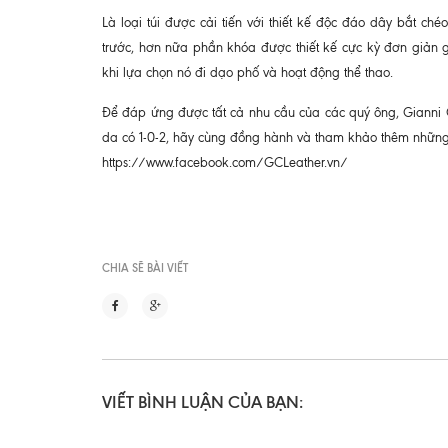
Là loại túi được cải tiến với thiết kế độc đáo dây bắt ch
trước, hơn nữa phần khóa được thiết kế cực kỳ đơn giản g
khi lựa chọn nó đi dạo phố và hoạt động thể thao.
Để đáp ứng được tất cả nhu cầu của các quý ông, Gianni
da có 1-0-2, hãy cùng đồng hành và tham khảo thêm những
https://www.facebook.com/GCLeather.vn/
CHIA SẼ BÀI VIẾT
VIẾT BÌNH LUẬN CỦA BẠN: