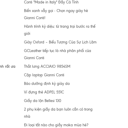
Conti "Made in Italy" Đầy Cá Tính
Biển xanh vẫy gọi - Chọn ngay giày hè
Gianni Conti!
Hành trình kỳ diệu: từ trang trại bước ra thế
giới
Giày Oxford – Biểu Tượng Của Sự Lịch Lãm
GCLeather tiếp tục là nhà phân phối của
Gianni Conti
Thắt lưng ACCIAIO 9854SM
nh rất ưa
Cặp laptop Gianni Conti
Bảo dưỡng định kỳ giày da
Ví đựng thẻ ADPEL 551C
Giầy da lộn Bellesi 130
2 phụ kiện giầy da bạn luôn cần có trong
nhà
Đi loại tất nào cho giầy moka mùa hè?