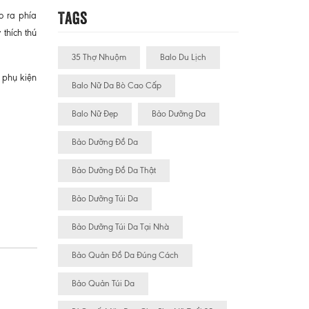
Tags
o ra phía
thích thú
35 Thợ Nhuộm
Balo Du Lịch
 phụ kiện
Balo Nữ Da Bò Cao Cấp
Balo Nữ Đẹp
Bảo Dưỡng Da
Bảo Dưỡng Đồ Da
Bảo Dưỡng Đồ Da Thật
Bảo Dưỡng Túi Da
Bảo Dưỡng Túi Da Tại Nhà
Bảo Quản Đồ Da Đúng Cách
Bảo Quản Túi Da