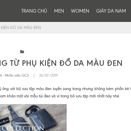
TRANG CHỦ
MEN
WOMEN
GIÀY DA NAM
 KIỆN ĐỒ DA MÀU ĐEN
NG TỪ PHỤ KIỆN ĐỒ DA MÀU ĐEN
i :
Nhân viên GCS
|
26/07/2019
 ông với bộ sưu tập màu đen tuyền sang trọng nhưng không kém phần trẻ t
 tham khảo một vài mẫu túi đeo và ví trong bộ sưu tập mới nhất này nhé.