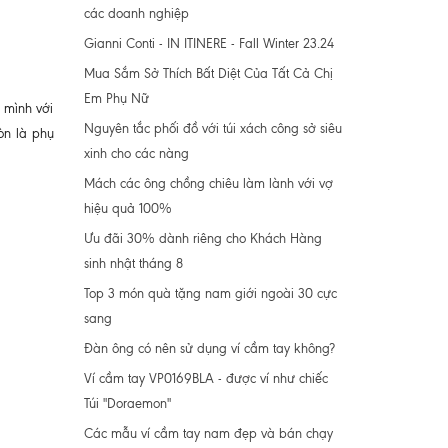
các doanh nghiệp
Gianni Conti - IN ITINERE - Fall Winter 23.24
Mua Sắm Sở Thích Bất Diệt Của Tất Cả Chị
Em Phụ Nữ
 mình với
Nguyên tắc phối đồ với túi xách công sở siêu
òn là phụ
xinh cho các nàng
Mách các ông chồng chiêu làm lành với vợ
hiệu quả 100%
Ưu đãi 30% dành riêng cho Khách Hàng
sinh nhật tháng 8
Top 3 món quà tặng nam giới ngoài 30 cực
sang
Đàn ông có nên sử dụng ví cầm tay không?
Ví cầm tay VP0169BLA - được ví như chiếc
Túi "Doraemon"
Các mẫu ví cầm tay nam đẹp và bán chạy