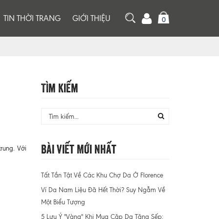
TIN THỜI TRANG
GIỚI THIỆU
0
Tìm Kiếm
Bài Viết Mới Nhất
rung. Với
Tất Tần Tật Về Các Khu Chợ Da Ở Florence
Ví Da Nam Liệu Đã Hết Thời? Suy Ngẫm Về
Một Biểu Tượng
5 Lưu Ý "Vàng" Khi Mua Cặp Da Tặng Sếp: