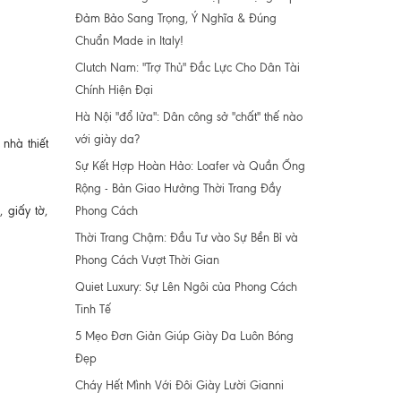
Đảm Bảo Sang Trọng, Ý Nghĩa & Đúng
Chuẩn Made in Italy!
Clutch Nam: "Trợ Thủ" Đắc Lực Cho Dân Tài
Chính Hiện Đại
Hà Nội "đổ lửa": Dân công sở "chất" thế nào
với giày da?
nhà thiết
Sự Kết Hợp Hoàn Hảo: Loafer và Quần Ống
Rộng - Bản Giao Hưởng Thời Trang Đầy
Phong Cách
 giấy tờ,
Thời Trang Chậm: Đầu Tư vào Sự Bền Bỉ và
Phong Cách Vượt Thời Gian
Quiet Luxury: Sự Lên Ngôi của Phong Cách
Tinh Tế
5 Mẹo Đơn Giản Giúp Giày Da Luôn Bóng
Đẹp
Cháy Hết Mình Với Đôi Giày Lười Gianni