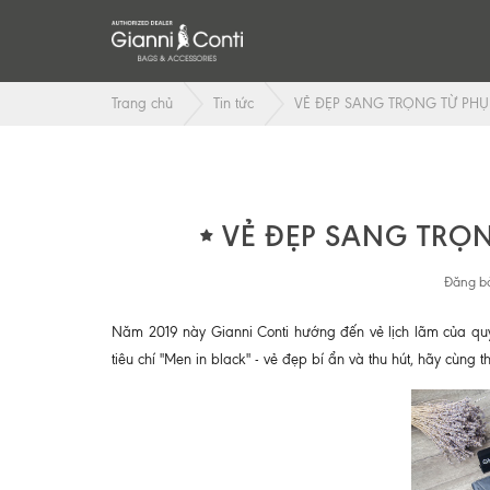
Trang chủ
Tin tức
VẺ ĐẸP SANG TRỌNG TỪ PHỤ
VẺ ĐẸP SANG TRỌ
Đăng bở
Năm 2019 này Gianni Conti hướng đến vẻ lịch lãm của quý
tiêu chí "Men in black" - vẻ đẹp bí ẩn và thu hút, hãy cùng