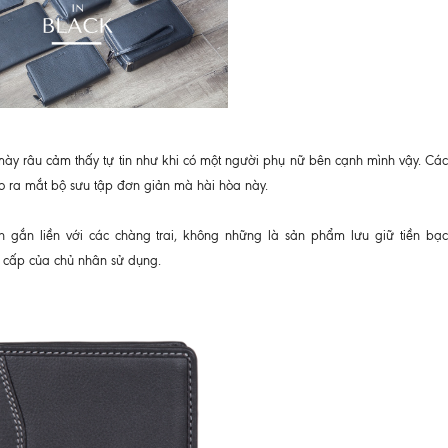
mày râu cảm thấy tự tin như khi có một người phụ nữ bên cạnh mình vậy. Các 
o ra mắt bộ sưu tập đơn giản mà hài hòa này.
 gắn liền với các chàng trai, không những là sản phẩm lưu giữ tiền bạc,
g cấp của chủ nhân sử dụng.