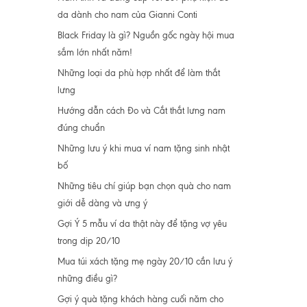
da dành cho nam của Gianni Conti
Black Friday là gì? Nguồn gốc ngày hội mua
sắm lớn nhất năm!
Những loại da phù hợp nhất để làm thắt
lưng
Hướng dẫn cách Đo và Cắt thắt lưng nam
đúng chuẩn
Những lưu ý khi mua ví nam tặng sinh nhật
bố
Những tiêu chí giúp bạn chọn quà cho nam
giới dễ dàng và ưng ý
Gợi Ý 5 mẫu ví da thật này để tặng vợ yêu
trong dịp 20/10
Mua túi xách tặng mẹ ngày 20/10 cần lưu ý
những điều gì?
Gợi ý quà tặng khách hàng cuối năm cho