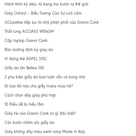
Hành trình kỳ diệu: từ trang trại bước ra thế giới
Giày Oxford – Biểu Tượng Của Sự Lịch Lãm
GCLeather tiếp tục là nhà phân phối của Gianni Conti
Thắt lưng ACCIAIO 9854SM
Cặp laptop Gianni Conti
Bảo dưỡng định kỳ giày da
Ví đựng thẻ ADPEL 551C
Giầy da lộn Bellesi 130
2 phụ kiện giầy da bạn luôn cần có trong nhà
Đi loại tất nào cho giầy moka mùa hè?
Cách chọn dây giày phù hợp
10 Điều dễ bị hiểu lầm
Giày hè của Gianni Conti có gì đặc biệt?
Các bước chăm sóc giầy da
Giày không dây màu xanh navy Made in Italy