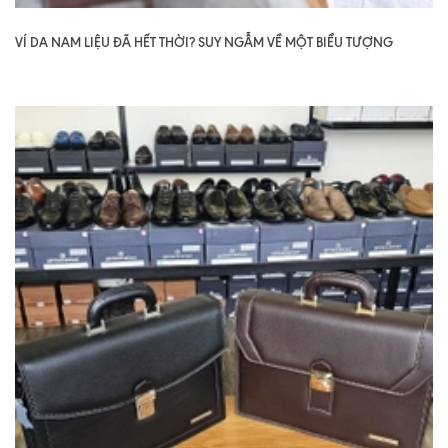
VÍ DA NAM LIỆU ĐÃ HẾT THỜI? SUY NGẪM VỀ MỘT BIỂU TƯỢNG