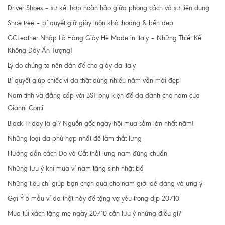
Driver Shoes – sự kết hợp hoàn hảo giữa phong cách và sự tiện dụng
Shoe tree – bí quyết giữ giày luôn khô thoáng & bền đẹp
GCLeather Nhập Lô Hàng Giày Hè Made in Italy – Những Thiết Kế
Không Dây Ấn Tượng!
Lý do chúng ta nên dán đế cho giày da Italy
Bí quyết giúp chiếc ví da thật dùng nhiều năm vẫn mới đẹp
Nam tính và đẳng cấp với BST phụ kiện đồ da dành cho nam của
Gianni Conti
Black Friday là gì? Nguồn gốc ngày hội mua sắm lớn nhất năm!
Những loại da phù hợp nhất để làm thắt lưng
Hướng dẫn cách Đo và Cắt thắt lưng nam đúng chuẩn
Những lưu ý khi mua ví nam tặng sinh nhật bố
Những tiêu chí giúp bạn chọn quà cho nam giới dễ dàng và ưng ý
Gợi Ý 5 mẫu ví da thật này để tặng vợ yêu trong dịp 20/10
Mua túi xách tặng mẹ ngày 20/10 cần lưu ý những điều gì?