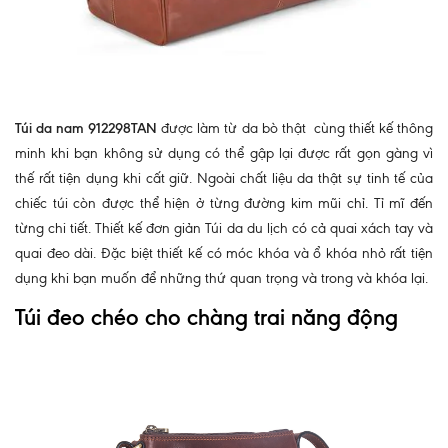
Túi da nam 912298TAN
được làm từ da bò thật cùng thiết kế thông
minh khi bạn không sử dụng có thể gập lại được rất gọn gàng vì
thế rất tiện dụng khi cất giữ. Ngoài chất liệu da thật sự tinh tế của
chiếc túi còn được thể hiện ở từng đường kim mũi chỉ. Tỉ mĩ đến
từng chi tiết. Thiết kế đơn giản Túi da du lịch có cả quai xách tay và
quai đeo dài. Đặc biệt thiết kế có móc khóa và ổ khóa nhỏ rất tiện
dụng khi bạn muốn để những thứ quan trọng và trong và khóa lại.
Túi đeo chéo cho chàng trai năng động