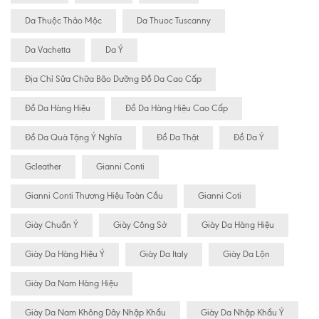
Da Thuộc Thảo Mộc
Da Thuoc Tuscanny
Da Vachetta
Da Ý
Địa Chỉ Sữa Chữa Bão Dưỡng Đồ Da Cao Cấp
Đồ Da Hàng Hiệu
Đồ Da Hàng Hiệu Cao Cấp
Đồ Da Quà Tặng Ý Nghĩa
Đồ Da Thật
Đồ Da Ý
Gcleather
Gianni Conti
Gianni Conti Thương Hiệu Toàn Cầu
Gianni Coti
Giày Chuẩn Ý
Giày Công Sở
Giày Da Hàng Hiệu
Giày Da Hàng Hiệu Ý
Giày Da Italy
Giày Da Lộn
Giày Da Nam Hàng Hiệu
Giày Da Nam Không Dây Nhập Khẩu
Giày Da Nhập Khẩu Ý