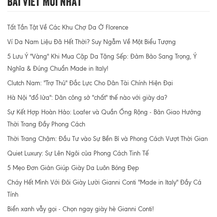
Bài Viết Mới Nhất
Tất Tần Tật Về Các Khu Chợ Da Ở Florence
Ví Da Nam Liệu Đã Hết Thời? Suy Ngẫm Về Một Biểu Tượng
5 Lưu Ý "Vàng" Khi Mua Cặp Da Tặng Sếp: Đảm Bảo Sang Trọng, Ý
Nghĩa & Đúng Chuẩn Made in Italy!
Clutch Nam: "Trợ Thủ" Đắc Lực Cho Dân Tài Chính Hiện Đại
Hà Nội "đổ lửa": Dân công sở "chất" thế nào với giày da?
Sự Kết Hợp Hoàn Hảo: Loafer và Quần Ống Rộng - Bản Giao Hưởng
Thời Trang Đầy Phong Cách
Thời Trang Chậm: Đầu Tư vào Sự Bền Bỉ và Phong Cách Vượt Thời Gian
Quiet Luxury: Sự Lên Ngôi của Phong Cách Tinh Tế
5 Mẹo Đơn Giản Giúp Giày Da Luôn Bóng Đẹp
Cháy Hết Mình Với Đôi Giày Lười Gianni Conti "Made in Italy" Đầy Cá
Tính
Biển xanh vẫy gọi - Chọn ngay giày hè Gianni Conti!