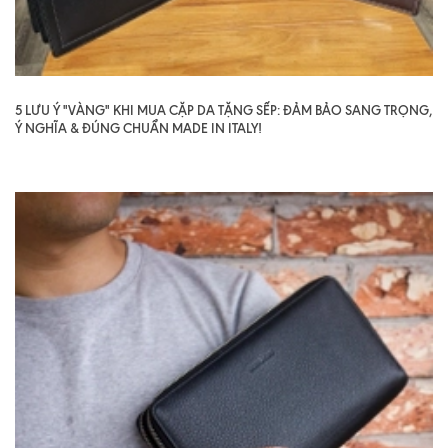
5 LƯU Ý "VÀNG" KHI MUA CẶP DA TẶNG SẾP: ĐẢM BẢO SANG TRỌNG,
Ý NGHĨA & ĐÚNG CHUẨN MADE IN ITALY!