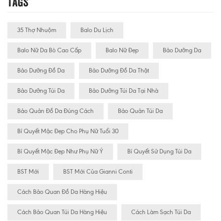
Tags
35 Thợ Nhuộm
Balo Du Lịch
Balo Nữ Da Bò Cao Cấp
Balo Nữ Đẹp
Bảo Dưỡng Da
Bảo Dưỡng Đồ Da
Bảo Dưỡng Đồ Da Thật
Bảo Dưỡng Túi Da
Bảo Dưỡng Túi Da Tại Nhà
Bảo Quản Đồ Da Đúng Cách
Bảo Quản Túi Da
Bí Quyết Mặc Đẹp Cho Phụ Nữ Tuổi 30
Bí Quyết Mặc Đẹp Như Phụ Nữ Ý
Bí Quyết Sử Dụng Túi Da
BST Mới
BST Mới Của Gianni Conti
Cách Bảo Quan Đồ Da Hàng Hiệu
Cách Bảo Quan Túi Da Hàng Hiệu
Cách Làm Sạch Túi Da