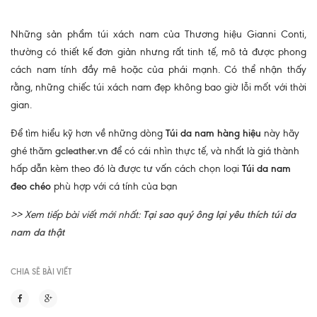
Những sản phẩm túi xách nam của Thương hiệu Gianni Conti,
thường có thiết kế đơn giản nhưng rất tinh tế, mô tả được phong
cách nam tính đầy mê hoặc của phái mạnh. Có thể nhận thấy
rằng, những chiếc túi xách nam đẹp không bao giờ lỗi mốt với thời
gian.
Để tìm hiểu kỹ hơn về những dòng
Túi da nam hàng hiệu
này hãy
ghé thăm
gcleather.vn
để có cái nhìn thực tế, và nhất là giá thành
hấp dẫn kèm theo đó là được tư vấn cách chọn loại
Túi da nam
đeo chéo
phù hợp với cá tính của bạn
>> Xem tiếp bài viết mới nhất:
Tại sao quý ông lại yêu thích túi da
nam da thật
CHIA SẼ BÀI VIẾT