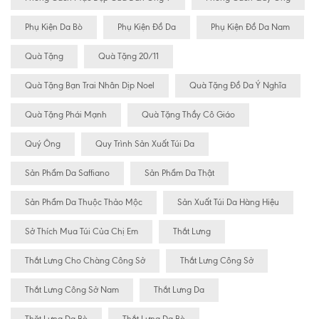
Phụ Kiện Da Bò
Phụ Kiện Đồ Da
Phụ Kiện Đồ Da Nam
Quà Tặng
Quà Tặng 20/11
Quà Tặng Bạn Trai Nhân Dịp Noel
Quà Tặng Đồ Da Ý Nghĩa
Quà Tặng Phái Mạnh
Quà Tặng Thầy Cô Giáo
Quý Ông
Quy Trình Sản Xuất Túi Da
Sản Phẩm Da Saffiano
Sản Phẩm Da Thật
Sản Phẩm Da Thuộc Thảo Mộc
Sản Xuất Túi Da Hàng Hiệu
Sở Thích Mua Túi Của Chị Em
Thắt Lưng
Thắt Lưng Cho Chàng Công Sở
Thắt Lưng Công Sở
Thắt Lưng Công Sở Nam
Thắt Lưng Da