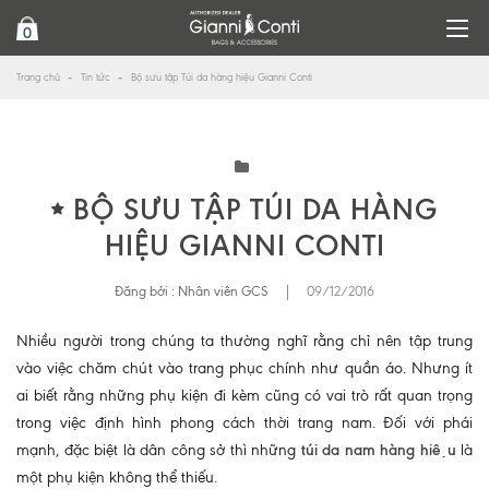
0
Trang chủ
Tin tức
Bộ sưu tập Túi da hàng hiệu Gianni Conti
BỘ SƯU TẬP TÚI DA HÀNG
HIỆU GIANNI CONTI
Đăng bởi :
Nhân viên GCS
|
09/12/2016
Nhiều người trong chúng ta thường nghĩ rằng chỉ nên tập trung
vào việc chăm chút vào trang phục chính như quần áo. Nhưng ít
ai biết rằng những phụ kiện đi kèm cũng có vai trò rất quan trọng
trong việc định hình phong cách thời trang nam. Đối với phái
mạnh, đặc biệt là dân công sở thì những
túi da nam
hàng hiệu
là
một phụ kiện không thể thiếu.