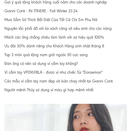
Gợi ý quà tặng khách hàng cuối năm cho các doanh nghiệp
Gianni Conti - IN ITINERE - Fall Winter 23.24
Mua Sắm Sở Thích Bất Diệt Của Tất Cả Chị Em Phụ Nữ
Nguyên tắc phối đồ với túi xách công sở siêu xinh cho các nàng
Mách các ông chồng chiêu làm lành với vợ hiệu quả 100%
Ưu đãi 30% dành riêng cho Khách Hàng sinh nhật tháng 8
Top 3 món quà tặng nam giới ngoài 30 cực sang
Đàn ông có nên sử dụng ví cầm tay không?
Ví cầm tay VP0169BLA - được ví như chiếc Túi "Doraemon"
Các mẫu ví cầm tay nam đẹp và bán chạy nhất tại Gianni Conti
Người mệnh Thủy sử dụng ví màu gì hợp mệnh nhất