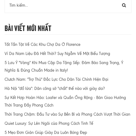
Bài Viết Mới Nhất
Tất Tần Tật Về Các Khu Chợ Da Ở Florence
Ví Da Nam Liệu Đã Hết Thời? Suy Ngẫm Về Một Biểu Tượng
5 Lưu Ý "Vàng" Khi Mua Cặp Da Tặng Sếp: Đảm Bảo Sang Trọng, Ý
Nghĩa & Đúng Chuẩn Made in Italy!
Clutch Nam: "Trợ Thủ" Đắc Lực Cho Dân Tài Chính Hiện Đại
Hà Nội "đổ lửa": Dân công sở "chất" thế nào với giày da?
Sự Kết Hợp Hoàn Hảo: Loafer và Quần Ống Rộng - Bản Giao Hưởng
Thời Trang Đầy Phong Cách
Thời Trang Chậm: Đầu Tư vào Sự Bền Bỉ và Phong Cách Vượt Thời Gian
Quiet Luxury: Sự Lên Ngôi của Phong Cách Tinh Tế
5 Mẹo Đơn Giản Giúp Giày Da Luôn Bóng Đẹp