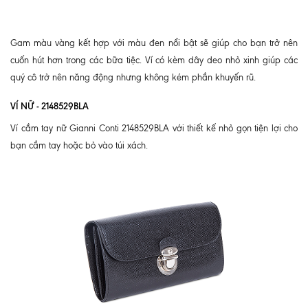
Gam màu vàng kết hợp với màu đen nổi bật sẽ giúp cho bạn trở nên
cuốn hút hơn trong các bữa tiệc. Ví có kèm dây deo nhỏ xinh giúp các
quý cô trở nên năng động nhưng không kém phần khuyến rũ.
VÍ NỮ - 2148529BLA
Ví cầm tay nữ Gianni Conti 2148529BLA với thiết kế nhỏ gọn tiện lợi cho
bạn cầm tay hoặc bỏ vào túi xách.