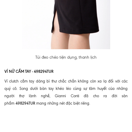
Túi đeo chéo tiện dụng, thanh lịch
VÍ NỮ CẦM TAY - 498294TUR
Ví clutch cầm tay dáng bì thư chắc chắn không còn xa lạ đối với các
quý cô. Song dưới bàn tay khéo léo cùng sự tâm huyết của những
người thợ lành nghề, Gianni Conti đã cho ra đời sản
498294TUR
phẩm
mang những nét đặc biệt riêng.