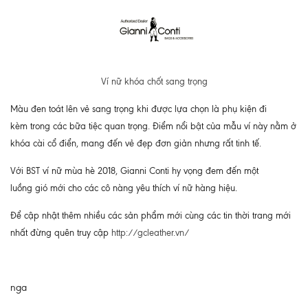
Ví nữ khóa chốt sang trọng
Màu đen toát lên vẻ sang trọng khi được lựa chọn là phụ kiện đi
kèm trong các bữa tiệc quan trọng. Điểm nổi bật của mẫu ví này nằm ở
khóa cài cổ điển, mang đến vẻ đẹp đơn giản nhưng rất tinh tế.
Với BST ví nữ mùa hè 2018, Gianni Conti hy vọng đem đến một
luồng gió mới cho các cô nàng yêu thích ví nữ hàng hiệu.
Để cập nhật thêm nhiều các sản phẩm mới cùng các tin thời trang mới
nhất đừng quên truy cập
http://gcleather.vn/
nga