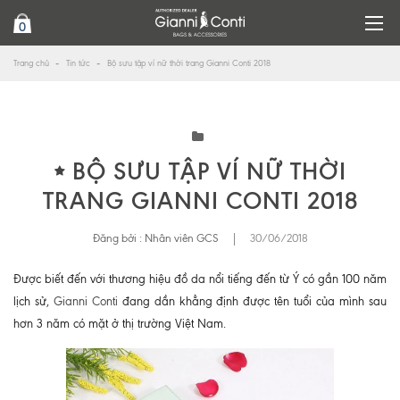
0
Trang chủ
Tin tức
Bộ sưu tập ví nữ thời trang Gianni Conti 2018
BỘ SƯU TẬP VÍ NỮ THỜI
TRANG GIANNI CONTI 2018
Đăng bởi :
Nhân viên GCS
|
30/06/2018
Được biết đến với thương hiệu đồ da nổi tiếng đến từ Ý có gần 100 năm
lịch sử,
Gianni Conti
đang dần khẳng định được tên tuổi của mình sau
hơn 3 năm có mặt ở thị trường Việt Nam.