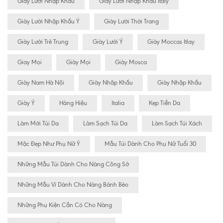
Giày Lười Nhập Khẩu
Giày Lười Nhập Khẩu Italy
Giày Lười Nhập Khẩu Ý
Giày Lười Thời Trang
Giày Lười Trẻ Trung
Giày Lười Ý
Giày Moccas Itlay
Giay Mọi
Giày Mọi
Giày Mosca
Giày Nam Hà Nội
Giày Nhâp Khẩu
Giày Nhập Khẩu
Giày Ý
Hàng Hiệu
Italia
Kẹp Tiền Da
Làm Mới Túi Da
Làm Sạch Túi Da
Làm Sạch Túi Xách
Mặc Đẹp Như Phụ Nữ Ý
Mẫu Túi Dành Cho Phụ Nữ Tuổi 30
Những Mẫu Túi Dành Cho Nàng Công Sở
Những Mẫu Ví Dành Cho Nàng Bánh Bèo
Những Phụ Kiện Cần Có Cho Nàng