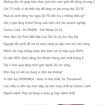
Những tiêu chí giúp bạn chọn quà cho nam giới dễ dàng và ưng ý
Gợi Ý 5 mẫu ví da thật này để tặng vợ yêu trong dịp 20/10
Mua túi xách tặng mẹ ngày 20/10 cần lưu ý những điều gì?
Gợi ý quà tặng khách hàng cuối năm cho các doanh nghiệp
Gianni Conti - IN ITINERE - Fall Winter 23.24
Mua Sắm Sở Thích Bất Diệt Của Tất Cả Chị Em Phụ Nữ
Nguyên tắc phối đồ với túi xách công sở siêu xinh cho các nàng
Mách các ông chồng chiêu làm lành với vợ hiệu quả 100%
Ưu đãi 30% dành riêng cho Khách Hàng sinh nhật tháng 8
Top 3 món quà tặng nam giới ngoài 30 cực sang
Đàn ông có nên sử dụng ví cầm tay không?
Ví cầm tay VP0169BLA - được ví như chiếc Túi "Doraemon"
Các mẫu ví cầm tay nam đẹp và bán chạy nhất tại Gianni Conti
Người mệnh Thủy sử dụng ví màu gì hợp mệnh nhất