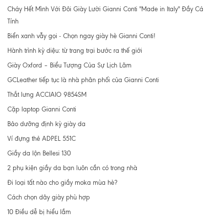
Cháy Hết Mình Với Đôi Giày Lười Gianni Conti "Made in Italy" Đầy Cá
Tính
Biển xanh vẫy gọi - Chọn ngay giày hè Gianni Conti!
Hành trình kỳ diệu: từ trang trại bước ra thế giới
Giày Oxford – Biểu Tượng Của Sự Lịch Lãm
GCLeather tiếp tục là nhà phân phối của Gianni Conti
Thắt lưng ACCIAIO 9854SM
Cặp laptop Gianni Conti
Bảo dưỡng định kỳ giày da
Ví đựng thẻ ADPEL 551C
Giầy da lộn Bellesi 130
2 phụ kiện giầy da bạn luôn cần có trong nhà
Đi loại tất nào cho giầy moka mùa hè?
Cách chọn dây giày phù hợp
10 Điều dễ bị hiểu lầm