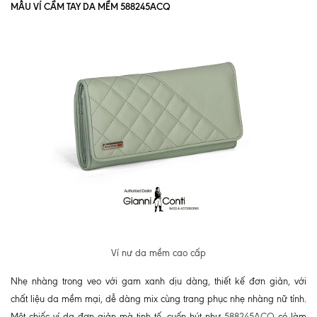
MẪU VÍ CẦM TAY DA MỀM 588245ACQ
Ví nư da mềm cao cấp
Nhẹ nhàng trong veo với gam xanh dịu dàng, thiết kế đơn giản, với
chất liệu da mềm mại, dễ dàng mix cùng trang phục nhẹ nhàng nữ tính.
Một chiếc ví da đơn giản mà tinh tế, cuốn hút như
588245ACQ
có làm