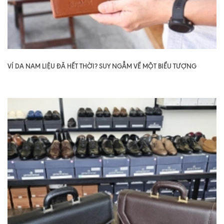
VÍ DA NAM LIỆU ĐÃ HẾT THỜI? SUY NGẪM VỀ MỘT BIỂU TƯỢNG