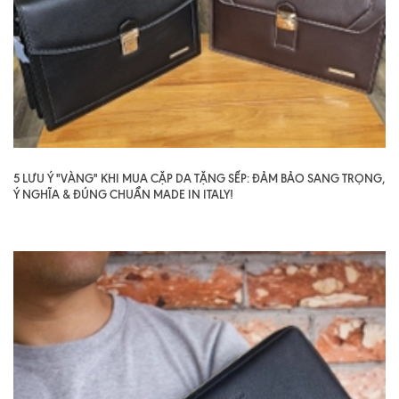
5 LƯU Ý "VÀNG" KHI MUA CẶP DA TẶNG SẾP: ĐẢM BẢO SANG TRỌNG,
Ý NGHĨA & ĐÚNG CHUẨN MADE IN ITALY!