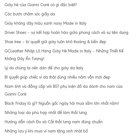
Giày hè của Gianni Conti có gì đặc biệt?
Các bước chăm sóc giầy da
Giày không dây màu xanh navy Made in Italy
Driver Shoes – sự kết hợp hoàn hảo giữa phong cách và sự tiện dụng
Shoe tree – bí quyết giữ giày luôn khô thoáng & bền đẹp
GCLeather Nhập Lô Hàng Giày Hè Made in Italy – Những Thiết Kế
Không Dây Ấn Tượng!
Lý do chúng ta nên dán đế cho giày da Italy
Bí quyết giúp chiếc ví da thật dùng nhiều năm vẫn mới đẹp
Nam tính và đẳng cấp với BST phụ kiện đồ da dành cho nam của
Gianni Conti
Black Friday là gì? Nguồn gốc ngày hội mua sắm lớn nhất năm!
Những loại da phù hợp nhất để làm thắt lưng
Hướng dẫn cách Đo và Cắt thắt lưng nam đúng chuẩn
Những lưu ý khi mua ví nam tặng sinh nhật bố