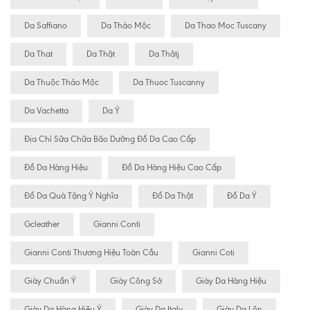
Da Saffiano
Da Thảo Mộc
Da Thao Moc Tuscany
Da That
Da Thật
Da Thâtj
Da Thuộc Thảo Mộc
Da Thuoc Tuscanny
Da Vachetta
Da Ý
Địa Chỉ Sữa Chữa Bão Dưỡng Đồ Da Cao Cấp
Đồ Da Hàng Hiệu
Đồ Da Hàng Hiệu Cao Cấp
Đồ Da Quà Tặng Ý Nghĩa
Đồ Da Thật
Đồ Da Ý
Gcleather
Gianni Conti
Gianni Conti Thương Hiệu Toàn Cầu
Gianni Coti
Giày Chuẩn Ý
Giày Công Sở
Giày Da Hàng Hiệu
Giày Da Hàng Hiệu Ý
Giày Da Italy
Giày Da Lộn