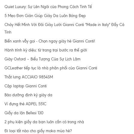
Quiet Luxury: Sự Lên Ngôi của Phong Cách Tinh Tế
5 Mẹo Đơn Giản Giúp Giày Da Luôn Bóng Đẹp
Cháy Hết Mình Với Đôi Giày Lười Gianni Conti "Made in Italy" Đầy Cá
Tính
Biển xanh vẫy gọi - Chọn ngay giày hè Gianni Conti!
Hành trình kỳ diệu: từ trang trại bước ra thế giới
Giày Oxford – Biểu Tượng Của Sự Lịch Lãm
GCLeather tiếp tục là nhà phân phối của Gianni Conti
Thắt lưng ACCIAIO 9854SM
Cặp laptop Gianni Conti
Bảo dưỡng định kỳ giày da
Ví đựng thẻ ADPEL 551C
Giầy da lộn Bellesi 130
2 phụ kiện giầy da bạn luôn cần có trong nhà
Đi loại tất nào cho giầy moka mùa hè?