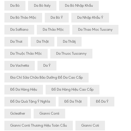
Da Bò
Da Bò Italy
Da Bò Nhập Khẩu
Da Bò Thảo Mộc
Da Bò Ý
Da Nhập Khẩu Ý
Da Saffiano
Da Thảo Mộc
Da Thao Moc Tuscany
Da That
Da Thật
Da Thâtj
Da Thuộc Thảo Mộc
Da Thuoc Tuscanny
Da Vachetta
Da Ý
Địa Chỉ Sữa Chữa Bão Dưỡng Đồ Da Cao Cấp
Đồ Da Hàng Hiệu
Đồ Da Hàng Hiệu Cao Cấp
Đồ Da Quà Tặng Ý Nghĩa
Đồ Da Thật
Đồ Da Ý
Gcleather
Gianni Conti
Gianni Conti Thương Hiệu Toàn Cầu
Gianni Coti