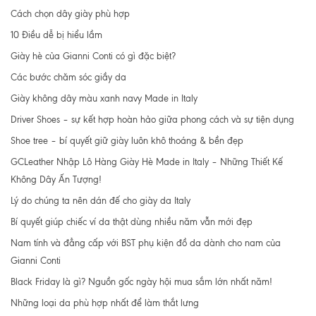
Cách chọn dây giày phù hợp
10 Điều dễ bị hiểu lầm
Giày hè của Gianni Conti có gì đặc biệt?
Các bước chăm sóc giầy da
Giày không dây màu xanh navy Made in Italy
Driver Shoes – sự kết hợp hoàn hảo giữa phong cách và sự tiện dụng
Shoe tree – bí quyết giữ giày luôn khô thoáng & bền đẹp
GCLeather Nhập Lô Hàng Giày Hè Made in Italy – Những Thiết Kế
Không Dây Ấn Tượng!
Lý do chúng ta nên dán đế cho giày da Italy
Bí quyết giúp chiếc ví da thật dùng nhiều năm vẫn mới đẹp
Nam tính và đẳng cấp với BST phụ kiện đồ da dành cho nam của
Gianni Conti
Black Friday là gì? Nguồn gốc ngày hội mua sắm lớn nhất năm!
Những loại da phù hợp nhất để làm thắt lưng