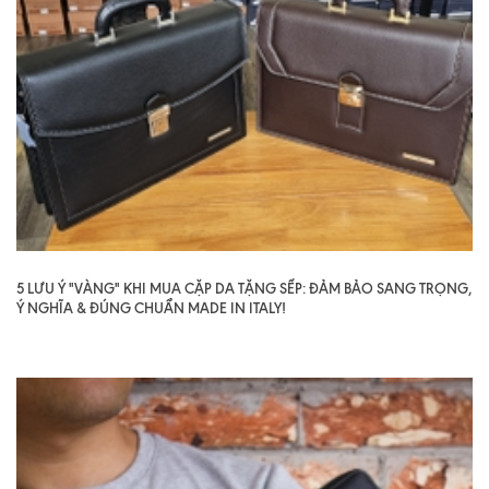
5 LƯU Ý "VÀNG" KHI MUA CẶP DA TẶNG SẾP: ĐẢM BẢO SANG TRỌNG,
Ý NGHĨA & ĐÚNG CHUẨN MADE IN ITALY!