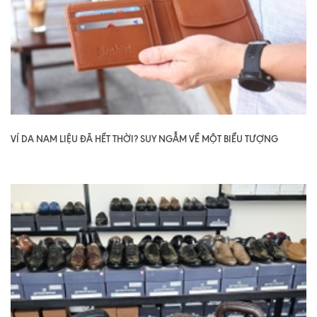
VÍ DA NAM LIỆU ĐÃ HẾT THỜI? SUY NGẪM VỀ MỘT BIỂU TƯỢNG