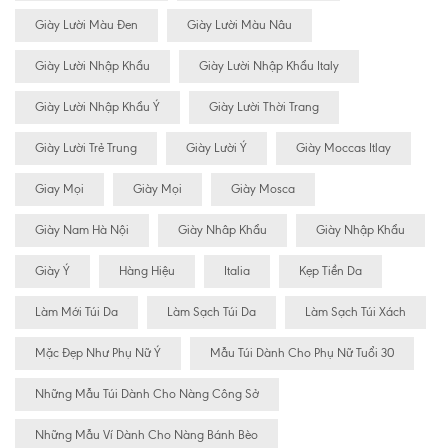
Giày Lười Màu Đen
Giày Lười Màu Nâu
Giày Lười Nhập Khẩu
Giày Lười Nhập Khẩu Italy
Giày Lười Nhập Khẩu Ý
Giày Lười Thời Trang
Giày Lười Trẻ Trung
Giày Lười Ý
Giày Moccas Itlay
Giay Mọi
Giày Mọi
Giày Mosca
Giày Nam Hà Nội
Giày Nhâp Khẩu
Giày Nhập Khẩu
Giày Ý
Hàng Hiệu
Italia
Kẹp Tiền Da
Làm Mới Túi Da
Làm Sạch Túi Da
Làm Sạch Túi Xách
Mặc Đẹp Như Phụ Nữ Ý
Mẫu Túi Dành Cho Phụ Nữ Tuổi 30
Những Mẫu Túi Dành Cho Nàng Công Sở
Những Mẫu Ví Dành Cho Nàng Bánh Bèo