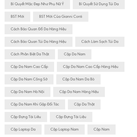
Bí Quyết Mặc Đẹp Như Phụ Nữ Ý
Bí Quyết Sử Dụng Túi Da
BST Mới
BST Mới Của Gianni Conti
Cách Bảo Quan Đồ Da Hàng Hiệu
Cách Bảo Quan Túi Da Hàng Hiệu
Cách Làm Sạch Túi Da
Cách Phân Biệt Da Thật
Cặp Da Nam
Cặp Da Nam Cao Cấp
Cặp Da Nam Cao Cấp Hàng Hiệu
Cặp Da Nam Công Sở
Cặp Da Nam Da Bò
Cặp Da Nam Hà Nội
Cặp Da Nam Hàng Hiệu
Cặp Da Nam Khi Gặp Đối Tác
Cặp Da Thật
Cặp Đựng Tài Liêu
Cặp Đựng Tài Liệu
Cặp Laptop Da
Cặp Laptop Nam
Cặp Nam