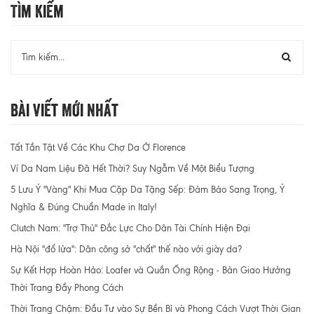
Tìm Kiếm
Bài Viết Mới Nhất
Tất Tần Tật Về Các Khu Chợ Da Ở Florence
Ví Da Nam Liệu Đã Hết Thời? Suy Ngẫm Về Một Biểu Tượng
5 Lưu Ý "Vàng" Khi Mua Cặp Da Tặng Sếp: Đảm Bảo Sang Trọng, Ý
Nghĩa & Đúng Chuẩn Made in Italy!
Clutch Nam: "Trợ Thủ" Đắc Lực Cho Dân Tài Chính Hiện Đại
Hà Nội "đổ lửa": Dân công sở "chất" thế nào với giày da?
Sự Kết Hợp Hoàn Hảo: Loafer và Quần Ống Rộng - Bản Giao Hưởng
Thời Trang Đầy Phong Cách
Thời Trang Chậm: Đầu Tư vào Sự Bền Bỉ và Phong Cách Vượt Thời Gian