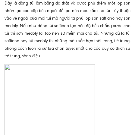
Đây là dòng túi làm bằng da thật và được phủ thêm một lớp sơn
nhân tạo cao cấp bên ngoài để tạo nên màu sắc cho túi. Tùy thuộc
vào vẻ ngoài của mỗi túi mà người ta phủ lớp sơn saffiano hay sơn
medoly. Nếu như dòng túi saffiano tạo nên độ bền chống xước cho
túi thì sơn medoly lại tạo nên sự mềm mại cho túi. Nhưng dù là túi
saffiano hay túi medoly thì những màu sắc hợp thời trang, trẻ trung,
phong cách luôn là sự lựa chọn tuyệt nhất cho các quý cô thích sự
trẻ trung, sành điệu.