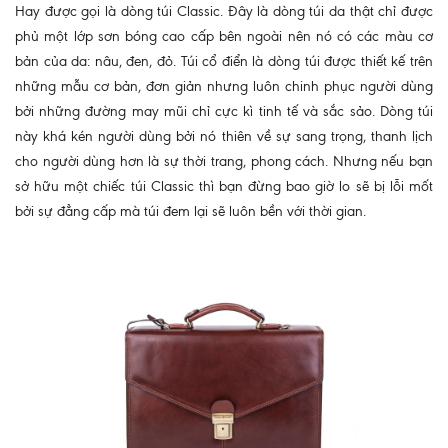
Hay được gọi là dòng túi Classic. Đây là dòng túi da thật chỉ được
phủ một lớp sơn bóng cao cấp bên ngoài nên nó có các màu cơ
bản của da: nâu, đen, đỏ. Túi cổ điển là dòng túi được thiết kế trên
những mẫu cơ bản, đơn giản nhưng luôn chinh phục người dùng
bởi những đường may mũi chỉ cực kì tinh tế và sắc sảo. Dòng túi
này khá kén người dùng bởi nó thiên về sự sang trọng, thanh lịch
cho người dùng hơn là sự thời trang, phong cách. Nhưng nếu bạn
sở hữu một chiếc túi Classic thì bạn đừng bao giờ lo sẽ bị lỗi mốt
bởi sự đẳng cấp mà túi đem lại sẽ luôn bền với thời gian.