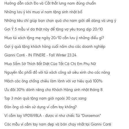
Hướng dẫn cách Đo và Cắt thắt lưng nam đúng chuẩn
Những lưu ý khi mua ví nam tặng sinh nhật bố
Những tiêu chí giúp bạn chọn quà cho nam giới dễ dàng và ưng ý
Gợi Ý 5 mẫu ví da thật này để tặng vợ yêu trong dịp 20/10
Mua túi xách tặng mẹ ngày 20/10 cần lưu ý những điều gì?
Gợi ý quà tặng khách hàng cuối năm cho các doanh nghiệp
Gianni Conti - IN ITINERE - Fall Winter 23.24
Mua Sắm Sở Thích Bất Diệt Của Tất Cả Chị Em Phụ Nữ
Nguyên tắc phối đồ với túi xách công sở siêu xinh cho các nàng
Mách các ông chồng chiêu làm lành với vợ hiệu quả 100%
Ưu đãi 30% dành riêng cho Khách Hàng sinh nhật tháng 8
Top 3 món quà tặng nam giới ngoài 30 cực sang
Đàn ông có nên sử dụng ví cầm tay không?
Ví cầm tay VP0169BLA - được ví như chiếc Túi "Doraemon"
Các mẫu ví cầm tay nam đẹp và bán chạy nhất tại Gianni Conti