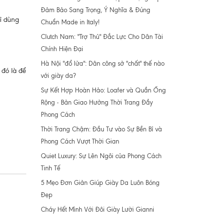
Đảm Bảo Sang Trọng, Ý Nghĩa & Đúng
ỉ dùng
Chuẩn Made in Italy!
Clutch Nam: "Trợ Thủ" Đắc Lực Cho Dân Tài
Chính Hiện Đại
Hà Nội "đổ lửa": Dân công sở "chất" thế nào
 đó là để
với giày da?
Sự Kết Hợp Hoàn Hảo: Loafer và Quần Ống
Rộng - Bản Giao Hưởng Thời Trang Đầy
Phong Cách
Thời Trang Chậm: Đầu Tư vào Sự Bền Bỉ và
Phong Cách Vượt Thời Gian
Quiet Luxury: Sự Lên Ngôi của Phong Cách
Tinh Tế
5 Mẹo Đơn Giản Giúp Giày Da Luôn Bóng
Đẹp
Cháy Hết Mình Với Đôi Giày Lười Gianni