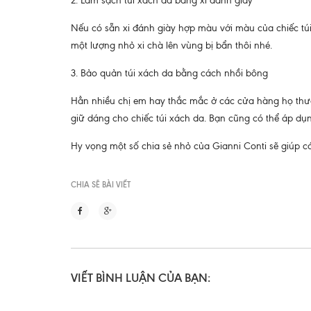
2. Làm sạch túi xách da bằng xi đánh giày
Nếu có sẵn xi đánh giày hợp màu với màu của chiếc túi
một lượng nhỏ xi chà lên vùng bị bẩn thôi nhé.
3. Bảo quản túi xách da bằng cách nhồi bông
Hẳn nhiều chị em hay thắc mắc ở các cửa hàng họ thườn
giữ dáng cho chiếc túi xách da. Bạn cũng có thể áp d
Hy vọng một số chia sẻ nhỏ của Gianni Conti sẽ giúp
CHIA SẼ BÀI VIẾT
VIẾT BÌNH LUẬN CỦA BẠN: