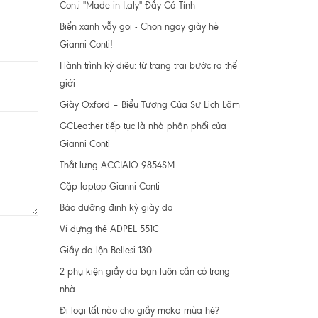
Conti "Made in Italy" Đầy Cá Tính
Biển xanh vẫy gọi - Chọn ngay giày hè
Gianni Conti!
Hành trình kỳ diệu: từ trang trại bước ra thế
giới
Giày Oxford – Biểu Tượng Của Sự Lịch Lãm
GCLeather tiếp tục là nhà phân phối của
Gianni Conti
Thắt lưng ACCIAIO 9854SM
Cặp laptop Gianni Conti
Bảo dưỡng định kỳ giày da
Ví đựng thẻ ADPEL 551C
Giầy da lộn Bellesi 130
2 phụ kiện giầy da bạn luôn cần có trong
nhà
Đi loại tất nào cho giầy moka mùa hè?