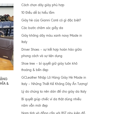
Cách chọn dây giày phù hợp
10 Điều dễ bị hiểu lầm
Giày hè của Gianni Conti có gì đặc biệt?
Các bước chăm sóc giầy da
Giày không dây màu xanh navy Made in
Italy
Driver Shoes – sự kết hợp hoàn hảo giữa
phong cách và sự tiện dụng
Shoe tree – bí quyết giữ giày luôn khô
thoáng & bền đẹp
GCLeather Nhập Lô Hàng Giày Hè Made in
 TẶNG
HĨA &
Italy – Những Thiết Kế Không Dây Ấn Tượng!
Lý do chúng ta nên dán đế cho giày da Italy
Bí quyết giúp chiếc ví da thật dùng nhiều
năm vẫn mới đẹp
Nam tính và đẳng cấp với BST phụ kiện đồ