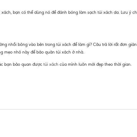
 xách, bạn có thể dùng nó để đánh bóng làm sạch túi xách da. Lưu ý ch
g nhồi bông vào bên trong túi xách để làm gì? Câu trả lời rất đơn giản
ụng mẹo nhỏ này để bảo quản túi xách ở nhà.
 các bạn bảo quan được
túi xách
của mình luôn mới đẹp theo thời gian.