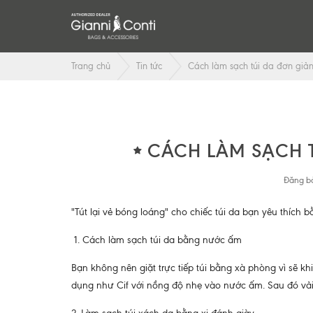
Trang chủ
Tin tức
Cách làm sạch túi da đơn giả
CÁCH LÀM SẠCH 
Đăng bở
"Tút lại vẻ bóng loáng" cho chiếc túi da bạn yêu thích 
1. Cách làm sạch túi da bằng nước ấm
Bạn không nên giặt trực tiếp túi bằng xà phòng vì sẽ
dụng như Cif với nồng độ nhẹ vào nước ấm. Sau đó vải