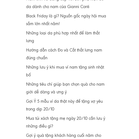
da dành cho nam của Gianni Conti
Black Friday là gì? Nguồn gốc ngày hội mua
sắm lớn nhất năm!
Những loại da phù hợp nhất để làm thắt
lưng
Hướng dẫn cách Đo và Cắt thắt lưng nam
đúng chuẩn
Những lưu ý khi mua ví nam tặng sinh nhật
bố
Những tiêu chí giúp bạn chọn quà cho nam
giới dễ dàng và ưng ý
Gợi Ý 5 mẫu ví da thật này để tặng vợ yêu
trong dịp 20/10
Mua túi xách tặng mẹ ngày 20/10 cần lưu ý
những điều gì?
Gợi ý quà tặng khách hàng cuối năm cho