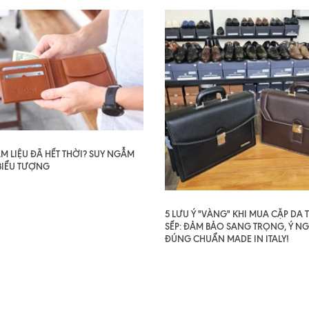
AM LIỆU ĐÃ HẾT THỜI? SUY NGẪM
BIỂU TƯỢNG
5 LƯU Ý "VÀNG" KHI MUA CẶP DA
SẾP: ĐẢM BẢO SANG TRỌNG, Ý NG
ĐÚNG CHUẨN MADE IN ITALY!