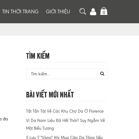
TIN THỜI TRANG
GIỚI THIỆU
0
Tìm Kiếm
Bài Viết Mới Nhất
Tất Tần Tật Về Các Khu Chợ Da Ở Florence
a đa
Ví Da Nam Liệu Đã Hết Thời? Suy Ngẫm Về
Một Biểu Tượng
5 Lưu Ý "Vàng" Khi Mua Cặp Da Tặng Sếp: