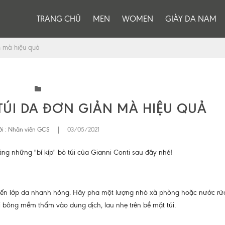
TRANG CHỦ
MEN
WOMEN
GIÀY DA NAM
n mà hiệu quả
TÚI DA ĐƠN GIẢN MÀ HIỆU QUẢ
i :
Nhân viên GCS
|
03/05/2021
bằng những "bí kíp" bỏ túi của Gianni Conti sau đây nhé!
 khiến lớp da nhanh hỏng. Hãy pha một lượng nhỏ xà phòng hoặc nước rử
 bông mềm thấm vào dung dịch, lau nhẹ trên bề mặt túi.