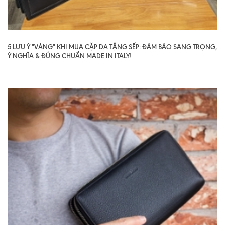
5 LƯU Ý "VÀNG" KHI MUA CẶP DA TẶNG SẾP: ĐẢM BẢO SANG TRỌNG,
Ý NGHĨA & ĐÚNG CHUẨN MADE IN ITALY!