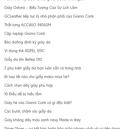
Giày Oxford – Biểu Tượng Của Sự Lịch Lãm
GCLeather tiếp tục là nhà phân phối của Gianni Conti
Thắt lưng ACCIAIO 9854SM
Cặp laptop Gianni Conti
Bảo dưỡng định kỳ giày da
Ví đựng thẻ ADPEL 551C
Giầy da lộn Bellesi 130
2 phụ kiện giầy da bạn luôn cần có trong nhà
Đi loại tất nào cho giầy moka mùa hè?
Cách chọn dây giày phù hợp
10 Điều dễ bị hiểu lầm
Giày hè của Gianni Conti có gì đặc biệt?
Các bước chăm sóc giầy da
Giày không dây màu xanh navy Made in Italy
Driver Shoes – sự kết hợp hoàn hảo giữa phong cách và sự tiện dụng