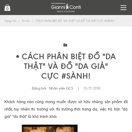
0
Trang chủ
Tin tức
CÁCH PHÂN BIỆT ĐỒ "DA THẬT" VÀ ĐỒ "DA GIẢ" CỰC #SÀNH!
CÁCH PHÂN BIỆT ĐỒ "DA
THẬT" VÀ ĐỒ "DA GIẢ"
CỰC #SÀNH!
Đăng bởi :
Nhân viên GCS
|
15/11/2018
Khách hàng nào cũng mong muốn được sở hữu những sản phẩm tốt
nhất, tuy nhiên thị trường với thị trường thời trang da, việc trà trộn "da
giả" "da thật" là khó tránh khỏi.