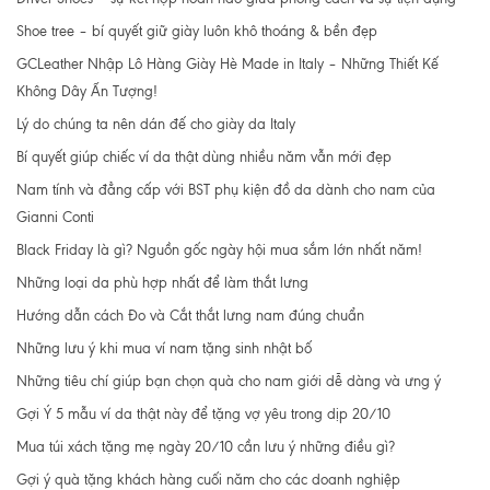
Shoe tree – bí quyết giữ giày luôn khô thoáng & bền đẹp
GCLeather Nhập Lô Hàng Giày Hè Made in Italy – Những Thiết Kế
Không Dây Ấn Tượng!
Lý do chúng ta nên dán đế cho giày da Italy
Bí quyết giúp chiếc ví da thật dùng nhiều năm vẫn mới đẹp
Nam tính và đẳng cấp với BST phụ kiện đồ da dành cho nam của
Gianni Conti
Black Friday là gì? Nguồn gốc ngày hội mua sắm lớn nhất năm!
Những loại da phù hợp nhất để làm thắt lưng
Hướng dẫn cách Đo và Cắt thắt lưng nam đúng chuẩn
Những lưu ý khi mua ví nam tặng sinh nhật bố
Những tiêu chí giúp bạn chọn quà cho nam giới dễ dàng và ưng ý
Gợi Ý 5 mẫu ví da thật này để tặng vợ yêu trong dịp 20/10
Mua túi xách tặng mẹ ngày 20/10 cần lưu ý những điều gì?
Gợi ý quà tặng khách hàng cuối năm cho các doanh nghiệp