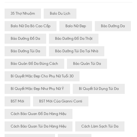
35 Thợ Nhuộm
Balo Du Lịch
Balo Nữ Da Bò Cao Cấp
Balo Nữ Đẹp
Bảo Dưỡng Da
Bảo Dưỡng Đồ Da
Bảo Dưỡng Đồ Da Thật
Bảo Dưỡng Túi Da
Bảo Dưỡng Túi Da Tại Nhà
Bảo Quản Đồ Da Đúng Cách
Bảo Quản Túi Da
Bí Quyết Mặc Đẹp Cho Phụ Nữ Tuổi 30
Bí Quyết Mặc Đẹp Như Phụ Nữ Ý
Bí Quyết Sử Dụng Túi Da
BST Mới
BST Mới Của Gianni Conti
Cách Bảo Quan Đồ Da Hàng Hiệu
Cách Bảo Quan Túi Da Hàng Hiệu
Cách Làm Sạch Túi Da