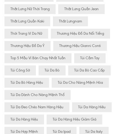
Thắt Lưng Nữ Thời Trang
Thắt Lưng Quần Jean
Thắt Lưng Quần Kaki
Thắt Lưngnam
Thời Trang Ví Da Nữ
Thương Hiệu Đồ Da Nổi Tiếng
Thương Hiệu Đồ Da Ý
Thương Hiệu Gianni Conti
Top 5 Mẫu Ví Bán Chạy Nhất Tuần
Túi Cầm Tay
Túi Công Sở
Túi Da Bò
Túi Da Bò Cao Cấp
Túi Da Bò Hàng Hiệu
Túi Da Cho Nàng Mệnh Hỏa
Túi Da Dành Cho Nàng Mệnh Thổ
Túi Da Đeo Chéo Nam Hàng Hiệu
Túi Da Hàng Hiêu
Túi Da Hàng Hiệu
Túi Da Hàng Hiệu Giảm Giá
Túi Da Hợp Mệnh
Túi Da Ipad
Túi Da Italy