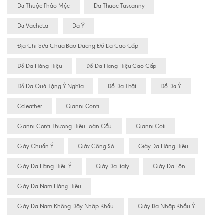
Da Thuộc Thảo Mộc
Da Thuoc Tuscanny
Da Vachetta
Da Ý
Địa Chỉ Sữa Chữa Bão Dưỡng Đồ Da Cao Cấp
Đồ Da Hàng Hiệu
Đồ Da Hàng Hiệu Cao Cấp
Đồ Da Quà Tặng Ý Nghĩa
Đồ Da Thật
Đồ Da Ý
Gcleather
Gianni Conti
Gianni Conti Thương Hiệu Toàn Cầu
Gianni Coti
Giày Chuẩn Ý
Giày Công Sở
Giày Da Hàng Hiệu
Giày Da Hàng Hiệu Ý
Giày Da Italy
Giày Da Lộn
Giày Da Nam Hàng Hiệu
Giày Da Nam Không Dây Nhập Khẩu
Giày Da Nhập Khẩu Ý