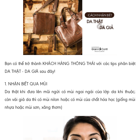
Bạn có thể trở thành KHÁCH HÀNG THÔNG THÁI với các tips phân biệt
DA THẬT - DA GIẢ sau đây!
1. NHẬN BIẾT QUA MÙI
Da thật khi đưa lên mũi ngửi có mùi ngai ngái của lớp da khi thuộc;
còn vải giả da thì có mùi nilon hoặc có mùi của chất hóa học (giống mùi
nhựa hoặc mùi sơn, xăng thơm)