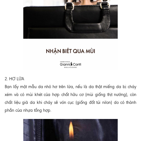
2. HƠ LỬA
Bạn lấy một mẫu da nhỏ hơ trên lửa, nếu là da thật miếng da bị cháy
xém và có mùi khét của hợp chất hữu cơ (mùi giống thịt nướng), còn
chất liệu giả da khi cháy sẽ vón cục (giống đốt túi nilon) do có thành
phần của nhựa tổng hợp.