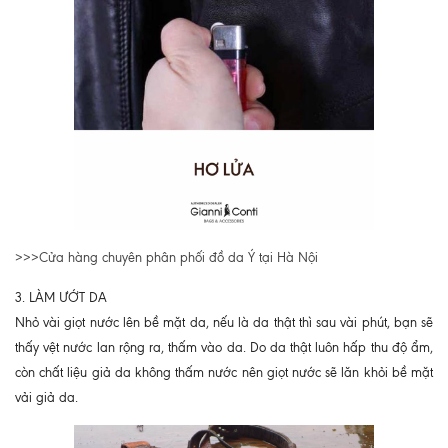
>>>Cửa hàng chuyên phân phối đồ da Ý tại Hà Nội
3. LÀM ƯỚT DA
Nhỏ vài giọt nước lên bề mặt da, nếu là da thật thì sau vài phút, bạn sẽ
thấy vệt nước lan rộng ra, thấm vào da. Do da thật luôn hấp thu độ ẩm,
còn chất liệu giả da không thấm nước nên giọt nước sẽ lăn khỏi bề mặt
vải giả da.