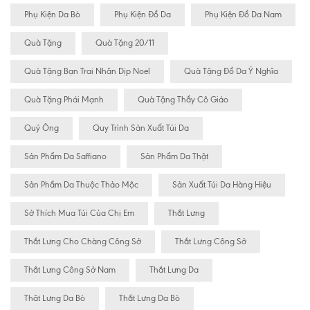
Phụ Kiện Da Bò
Phụ Kiện Đồ Da
Phụ Kiện Đồ Da Nam
Quà Tặng
Quà Tặng 20/11
Quà Tặng Bạn Trai Nhân Dịp Noel
Quà Tặng Đồ Da Ý Nghĩa
Quà Tặng Phái Mạnh
Quà Tặng Thầy Cô Giáo
Quý Ông
Quy Trình Sản Xuất Túi Da
Sản Phẩm Da Saffiano
Sản Phẩm Da Thật
Sản Phẩm Da Thuộc Thảo Mộc
Sản Xuất Túi Da Hàng Hiệu
Sở Thích Mua Túi Của Chị Em
Thắt Lưng
Thắt Lưng Cho Chàng Công Sở
Thắt Lưng Công Sở
Thắt Lưng Công Sở Nam
Thắt Lưng Da
Thăt Lưng Da Bò
Thắt Lưng Da Bò