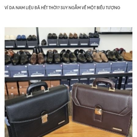
VÍ DA NAM LIỆU ĐÃ HẾT THỜI? SUY NGẪM VỀ MỘT BIỂU TƯỢNG