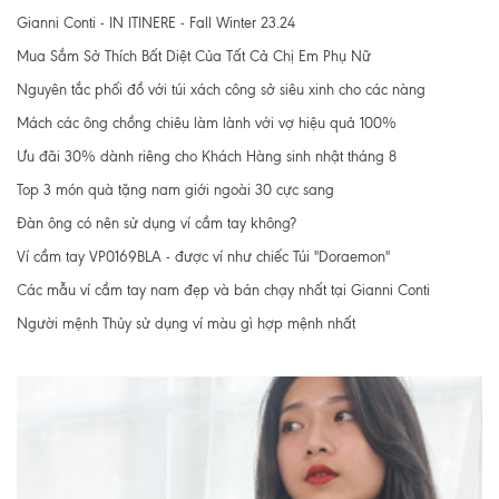
Gianni Conti - IN ITINERE - Fall Winter 23.24
Mua Sắm Sở Thích Bất Diệt Của Tất Cả Chị Em Phụ Nữ
Nguyên tắc phối đồ với túi xách công sở siêu xinh cho các nàng
Mách các ông chồng chiêu làm lành với vợ hiệu quả 100%
Ưu đãi 30% dành riêng cho Khách Hàng sinh nhật tháng 8
Top 3 món quà tặng nam giới ngoài 30 cực sang
Đàn ông có nên sử dụng ví cầm tay không?
Ví cầm tay VP0169BLA - được ví như chiếc Túi "Doraemon"
Các mẫu ví cầm tay nam đẹp và bán chạy nhất tại Gianni Conti
Người mệnh Thủy sử dụng ví màu gì hợp mệnh nhất