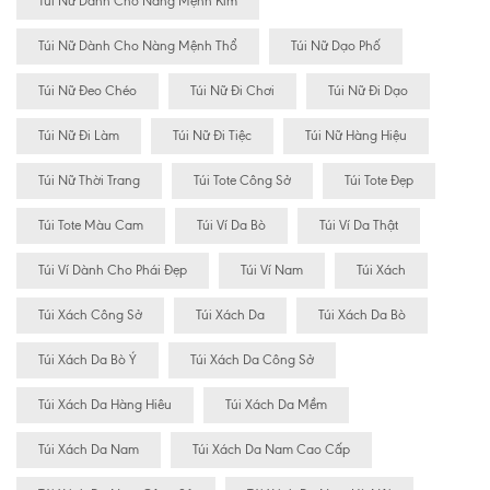
Túi Nữ Dành Cho Nàng Mệnh Kim
Túi Nữ Dành Cho Nàng Mệnh Thổ
Túi Nữ Dạo Phố
Túi Nữ Đeo Chéo
Túi Nữ Đi Chơi
Túi Nữ Đi Dạo
Túi Nữ Đi Làm
Túi Nữ Đi Tiệc
Túi Nữ Hàng Hiệu
Túi Nữ Thời Trang
Túi Tote Công Sở
Túi Tote Đẹp
Túi Tote Màu Cam
Túi Ví Da Bò
Túi Ví Da Thật
Túi Ví Dành Cho Phái Đẹp
Túi Ví Nam
Túi Xách
Túi Xách Công Sở
Túi Xách Da
Túi Xách Da Bò
Túi Xách Da Bò Ý
Túi Xách Da Công Sở
Túi Xách Da Hàng Hiêu
Túi Xách Da Mềm
Túi Xách Da Nam
Túi Xách Da Nam Cao Cấp