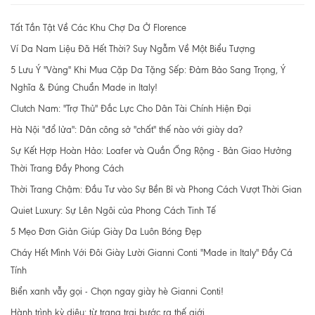
Tất Tần Tật Về Các Khu Chợ Da Ở Florence
Ví Da Nam Liệu Đã Hết Thời? Suy Ngẫm Về Một Biểu Tượng
5 Lưu Ý "Vàng" Khi Mua Cặp Da Tặng Sếp: Đảm Bảo Sang Trọng, Ý
Nghĩa & Đúng Chuẩn Made in Italy!
Clutch Nam: "Trợ Thủ" Đắc Lực Cho Dân Tài Chính Hiện Đại
Hà Nội "đổ lửa": Dân công sở "chất" thế nào với giày da?
Sự Kết Hợp Hoàn Hảo: Loafer và Quần Ống Rộng - Bản Giao Hưởng
Thời Trang Đầy Phong Cách
Thời Trang Chậm: Đầu Tư vào Sự Bền Bỉ và Phong Cách Vượt Thời Gian
Quiet Luxury: Sự Lên Ngôi của Phong Cách Tinh Tế
5 Mẹo Đơn Giản Giúp Giày Da Luôn Bóng Đẹp
Cháy Hết Mình Với Đôi Giày Lười Gianni Conti "Made in Italy" Đầy Cá
Tính
Biển xanh vẫy gọi - Chọn ngay giày hè Gianni Conti!
Hành trình kỳ diệu: từ trang trại bước ra thế giới