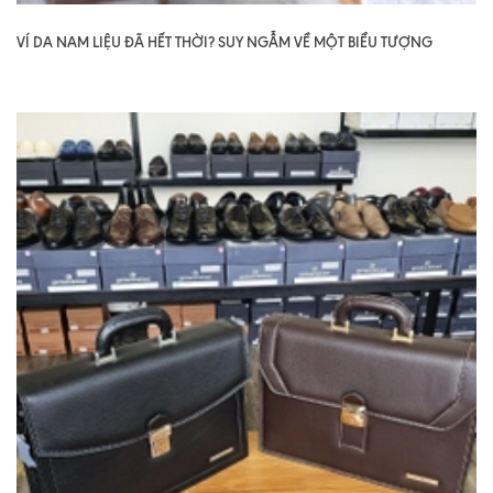
VÍ DA NAM LIỆU ĐÃ HẾT THỜI? SUY NGẪM VỀ MỘT BIỂU TƯỢNG