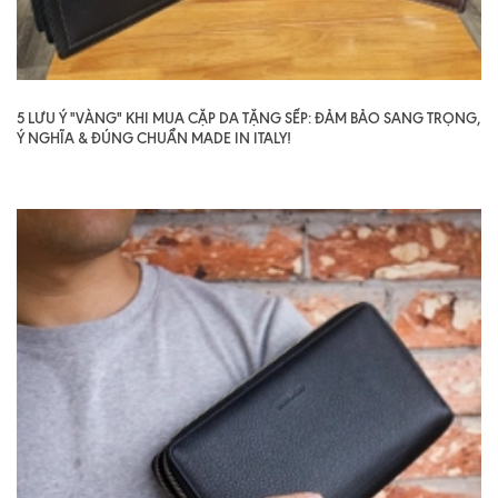
5 LƯU Ý "VÀNG" KHI MUA CẶP DA TẶNG SẾP: ĐẢM BẢO SANG TRỌNG,
Ý NGHĨA & ĐÚNG CHUẨN MADE IN ITALY!