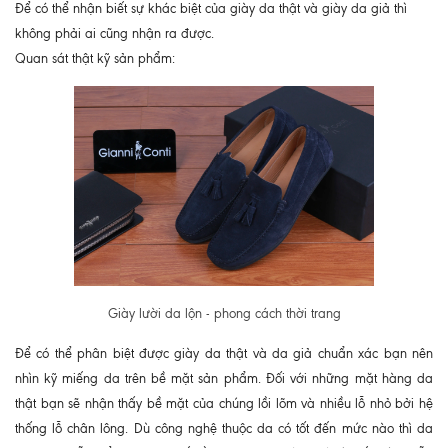
Để có thể nhận biết sự khác biệt của giày da thật và giày da giả thì
không phải ai cũng nhận ra được.
Quan sát thật kỹ sản phẩm:
Giày lười da lộn - phong cách thời trang
Để có thể phân biệt được giày da thật và da giả chuẩn xác bạn nên
nhìn kỹ miếng da trên bề mặt sản phẩm. Đối với những mặt hàng da
thật bạn sẽ nhận thấy bề mặt của chúng lồi lõm và nhiều lỗ nhỏ bởi hệ
thống lỗ chân lông. Dù công nghệ thuộc da có tốt đến mức nào thì da