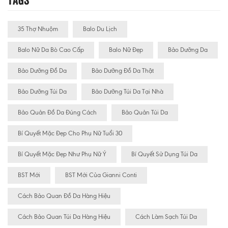
35 Thợ Nhuộm
Balo Du Lịch
Balo Nữ Da Bò Cao Cấp
Balo Nữ Đẹp
Bảo Dưỡng Da
Bảo Dưỡng Đồ Da
Bảo Dưỡng Đồ Da Thật
Bảo Dưỡng Túi Da
Bảo Dưỡng Túi Da Tại Nhà
Bảo Quản Đồ Da Đúng Cách
Bảo Quản Túi Da
Bí Quyết Mặc Đẹp Cho Phụ Nữ Tuổi 30
Bí Quyết Mặc Đẹp Như Phụ Nữ Ý
Bí Quyết Sử Dụng Túi Da
BST Mới
BST Mới Của Gianni Conti
Cách Bảo Quan Đồ Da Hàng Hiệu
Cách Bảo Quan Túi Da Hàng Hiệu
Cách Làm Sạch Túi Da