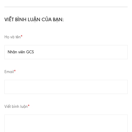
VIẾT BÌNH LUẬN CỦA BẠN:
Họ và tên
*
Email
*
Viết bình luận
*