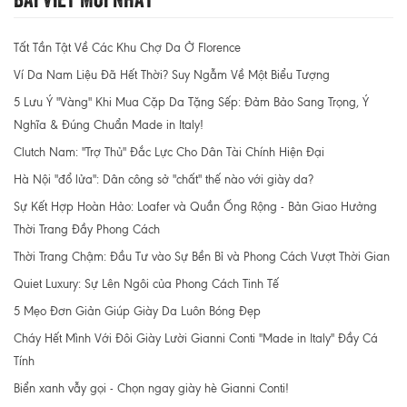
Tất Tần Tật Về Các Khu Chợ Da Ở Florence
Ví Da Nam Liệu Đã Hết Thời? Suy Ngẫm Về Một Biểu Tượng
5 Lưu Ý "Vàng" Khi Mua Cặp Da Tặng Sếp: Đảm Bảo Sang Trọng, Ý
Nghĩa & Đúng Chuẩn Made in Italy!
Clutch Nam: "Trợ Thủ" Đắc Lực Cho Dân Tài Chính Hiện Đại
Hà Nội "đổ lửa": Dân công sở "chất" thế nào với giày da?
Sự Kết Hợp Hoàn Hảo: Loafer và Quần Ống Rộng - Bản Giao Hưởng
Thời Trang Đầy Phong Cách
Thời Trang Chậm: Đầu Tư vào Sự Bền Bỉ và Phong Cách Vượt Thời Gian
Quiet Luxury: Sự Lên Ngôi của Phong Cách Tinh Tế
5 Mẹo Đơn Giản Giúp Giày Da Luôn Bóng Đẹp
Cháy Hết Mình Với Đôi Giày Lười Gianni Conti "Made in Italy" Đầy Cá
Tính
Biển xanh vẫy gọi - Chọn ngay giày hè Gianni Conti!