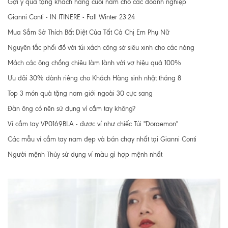
Gợi ý quà tặng khách hàng cuối năm cho các doanh nghiệp
Gianni Conti - IN ITINERE - Fall Winter 23.24
Mua Sắm Sở Thích Bất Diệt Của Tất Cả Chị Em Phụ Nữ
Nguyên tắc phối đồ với túi xách công sở siêu xinh cho các nàng
Mách các ông chồng chiêu làm lành với vợ hiệu quả 100%
Ưu đãi 30% dành riêng cho Khách Hàng sinh nhật tháng 8
Top 3 món quà tặng nam giới ngoài 30 cực sang
Đàn ông có nên sử dụng ví cầm tay không?
Ví cầm tay VP0169BLA - được ví như chiếc Túi "Doraemon"
Các mẫu ví cầm tay nam đẹp và bán chạy nhất tại Gianni Conti
Người mệnh Thủy sử dụng ví màu gì hợp mệnh nhất