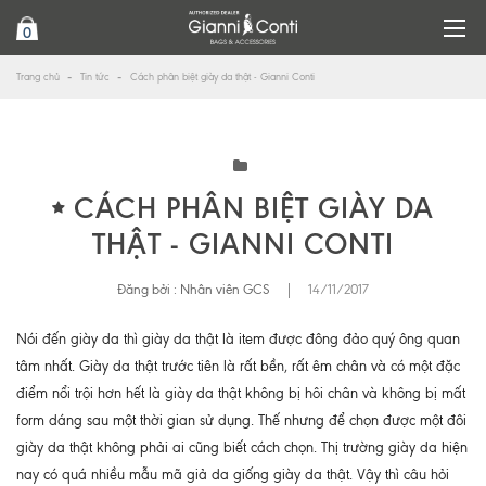
0
Trang chủ
Tin tức
Cách phân biệt giày da thật - Gianni Conti
CÁCH PHÂN BIỆT GIÀY DA
THẬT - GIANNI CONTI
Đăng bởi :
Nhân viên GCS
|
14/11/2017
Nói đến giày da thì giày da thật là item được đông đảo quý ông quan
tâm nhất. Giày da thật trước tiên là rất bền, rất êm chân và có một đặc
điểm nổi trội hơn hết là giày da thật không bị hôi chân và không bị mất
form dáng sau một thời gian sử dụng. Thế nhưng để chọn được một đôi
giày da thật không phải ai cũng biết cách chọn. Thị trường giày da hiện
nay có quá nhiều mẫu mã giả da giống giày da thật. Vậy thì câu hỏi