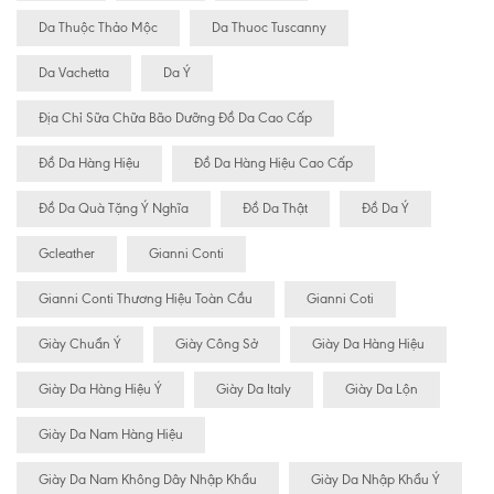
Da Thuộc Thảo Mộc
Da Thuoc Tuscanny
Da Vachetta
Da Ý
Địa Chỉ Sữa Chữa Bão Dưỡng Đồ Da Cao Cấp
Đồ Da Hàng Hiệu
Đồ Da Hàng Hiệu Cao Cấp
Đồ Da Quà Tặng Ý Nghĩa
Đồ Da Thật
Đồ Da Ý
Gcleather
Gianni Conti
Gianni Conti Thương Hiệu Toàn Cầu
Gianni Coti
Giày Chuẩn Ý
Giày Công Sở
Giày Da Hàng Hiệu
Giày Da Hàng Hiệu Ý
Giày Da Italy
Giày Da Lộn
Giày Da Nam Hàng Hiệu
Giày Da Nam Không Dây Nhập Khẩu
Giày Da Nhập Khẩu Ý