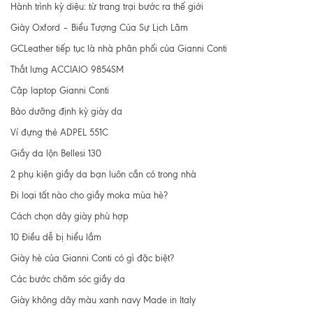
Hành trình kỳ diệu: từ trang trại bước ra thế giới
Giày Oxford – Biểu Tượng Của Sự Lịch Lãm
GCLeather tiếp tục là nhà phân phối của Gianni Conti
Thắt lưng ACCIAIO 9854SM
Cặp laptop Gianni Conti
Bảo dưỡng định kỳ giày da
Ví đựng thẻ ADPEL 551C
Giầy da lộn Bellesi 130
2 phụ kiện giầy da bạn luôn cần có trong nhà
Đi loại tất nào cho giầy moka mùa hè?
Cách chọn dây giày phù hợp
10 Điều dễ bị hiểu lầm
Giày hè của Gianni Conti có gì đặc biệt?
Các bước chăm sóc giầy da
Giày không dây màu xanh navy Made in Italy