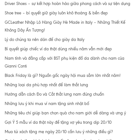
Driver Shoes – sự kết hợp hoàn hảo giữa phong cách và sự tiện dụng
Shoe tree – bí quyết giữ giày luôn khô thoáng & bền đẹp
GCLeather Nhập Lô Hàng Giày Hè Made in Italy – Những Thiết Kế
Không Dây Ấn Tượng!
Lý do chúng ta nên dán đế cho giày da Italy
Bí quyết giúp chiếc ví da thật dùng nhiều năm vẫn mới đẹp
Nam tính và đẳng cấp với BST phụ kiện đồ da dành cho nam của
Gianni Conti
Black Friday là gì? Nguồn gốc ngày hội mua sắm lớn nhất năm!
Những loại da phù hợp nhất để làm thắt lưng
Hướng dẫn cách Đo và Cắt thắt lưng nam đúng chuẩn
Những lưu ý khi mua ví nam tặng sinh nhật bố
Những tiêu chí giúp bạn chọn quà cho nam giới dễ dàng và ưng ý
Gợi Ý 5 mẫu ví da thật này để tặng vợ yêu trong dịp 20/10
Mua túi xách tặng mẹ ngày 20/10 cần lưu ý những điều gì?