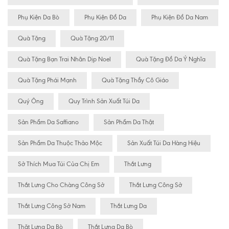
Phụ Kiện Da Bò
Phụ Kiện Đồ Da
Phụ Kiện Đồ Da Nam
Quà Tặng
Quà Tặng 20/11
Quà Tặng Bạn Trai Nhân Dịp Noel
Quà Tặng Đồ Da Ý Nghĩa
Quà Tặng Phái Mạnh
Quà Tặng Thầy Cô Giáo
Quý Ông
Quy Trình Sản Xuất Túi Da
Sản Phẩm Da Saffiano
Sản Phẩm Da Thật
Sản Phẩm Da Thuộc Thảo Mộc
Sản Xuất Túi Da Hàng Hiệu
Sở Thích Mua Túi Của Chị Em
Thắt Lưng
Thắt Lưng Cho Chàng Công Sở
Thắt Lưng Công Sở
Thắt Lưng Công Sở Nam
Thắt Lưng Da
Thăt Lưng Da Bò
Thắt Lưng Da Bò