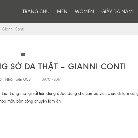
TRANG CHỦ
MEN
WOMEN
GIÀY DA NAM
 Gianni Conti
G SỞ DA THẬT – GIANNI CONTI
i :
Nhân viên GCS
|
09/01/2017
thời trang mà lại rất tiện dụng được dùng cho cán bộ viên chức đi làm công 
 họp mặt, bàn công chuyện làm ăn.