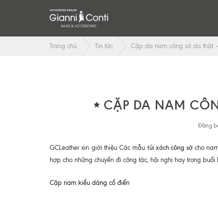
Trang chủ
Tin tức
Cặp da nam công sở da thật –
CẶP DA NAM CÔN
Đăng bở
túi xách công sở
GCLeather xin giới thiệu Các mẫu
cho nam 
hợp cho những chuyến đi công tác, hội nghị hay trong buổi
Cặp nam kiểu dáng cổ điển