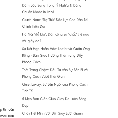
Đảm Bảo Sang Trọng, Ý Nghĩa & Đúng
Chuẩn Made in Italy!
Clutch Nam: "Trợ Thủ" Đắc Lực Cho Dân Tài
Chính Hiện Đại
Hà Nội "đổ lửa": Dân công sở "chất" thế nào
với giày da?
Sự Kết Hợp Hoàn Hảo: Loafer và Quần Ống
Rộng - Bản Giao Hưởng Thời Trang Đầy
Phong Cách
Thời Trang Chậm: Đầu Tư vào Sự Bền Bỉ và
Phong Cách Vượt Thời Gian
Quiet Luxury: Sự Lên Ngôi của Phong Cách
Tinh Tế
5 Mẹo Đơn Giản Giúp Giày Da Luôn Bóng
Đẹp
 thì luôn
Cháy Hết Mình Với Đôi Giày Lười Gianni
, màu nâu