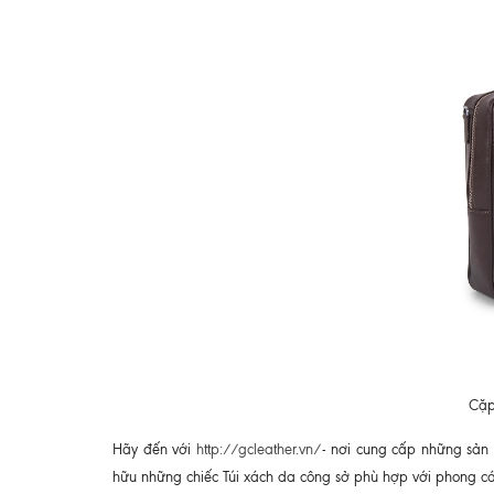
Cặp
Hãy đến với
http://gcleather.vn/
- nơi cung cấp những sản
hữu những chiếc Túi xách da công sở phù hợp với phong c