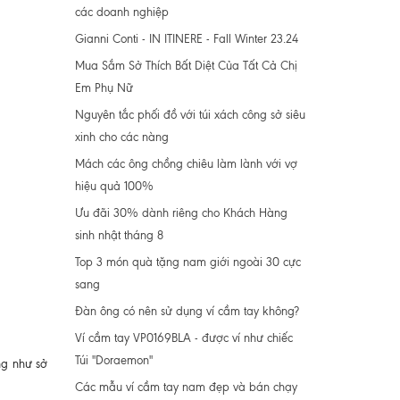
các doanh nghiệp
Gianni Conti - IN ITINERE - Fall Winter 23.24
Mua Sắm Sở Thích Bất Diệt Của Tất Cả Chị
Em Phụ Nữ
Nguyên tắc phối đồ với túi xách công sở siêu
xinh cho các nàng
Mách các ông chồng chiêu làm lành với vợ
hiệu quả 100%
Ưu đãi 30% dành riêng cho Khách Hàng
sinh nhật tháng 8
Top 3 món quà tặng nam giới ngoài 30 cực
sang
Đàn ông có nên sử dụng ví cầm tay không?
Ví cầm tay VP0169BLA - được ví như chiếc
Túi "Doraemon"
ng như sở
Các mẫu ví cầm tay nam đẹp và bán chạy