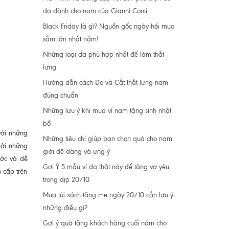
da dành cho nam của Gianni Conti
Black Friday là gì? Nguồn gốc ngày hội mua
sắm lớn nhất năm!
Những loại da phù hợp nhất để làm thắt
lưng
Hướng dẫn cách Đo và Cắt thắt lưng nam
đúng chuẩn
Những lưu ý khi mua ví nam tặng sinh nhật
bố
 với những
Những tiêu chí giúp bạn chọn quà cho nam
bởi những
giới dễ dàng và ưng ý
ước và dễ
Gợi Ý 5 mẫu ví da thật này để tặng vợ yêu
o cấp trên
trong dịp 20/10
Mua túi xách tặng mẹ ngày 20/10 cần lưu ý
những điều gì?
Gợi ý quà tặng khách hàng cuối năm cho