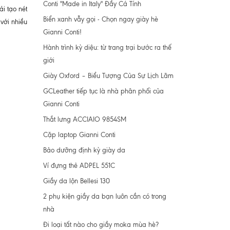
Conti "Made in Italy" Đầy Cá Tính
i tạo nét
Biển xanh vẫy gọi - Chọn ngay giày hè
với nhiều
Gianni Conti!
Hành trình kỳ diệu: từ trang trại bước ra thế
giới
Giày Oxford – Biểu Tượng Của Sự Lịch Lãm
GCLeather tiếp tục là nhà phân phối của
Gianni Conti
Thắt lưng ACCIAIO 9854SM
Cặp laptop Gianni Conti
Bảo dưỡng định kỳ giày da
Ví đựng thẻ ADPEL 551C
Giầy da lộn Bellesi 130
2 phụ kiện giầy da bạn luôn cần có trong
nhà
Đi loại tất nào cho giầy moka mùa hè?