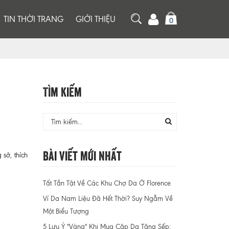
TIN THỜI TRANG
GIỚI THIỆU
0
Tìm Kiếm
Bài Viết Mới Nhất
sở, thích
Tất Tần Tật Về Các Khu Chợ Da Ở Florence
Ví Da Nam Liệu Đã Hết Thời? Suy Ngẫm Về
Một Biểu Tượng
5 Lưu Ý "Vàng" Khi Mua Cặp Da Tặng Sếp: