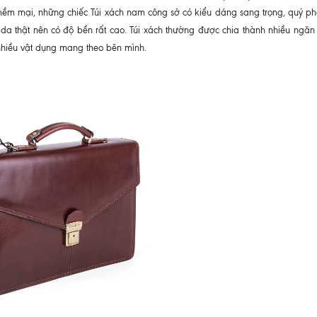
 mại, những chiếc Túi xách nam công sở có kiểu dáng sang trọng, quý phá
da thật nên có độ bền rất cao. Túi xách thường được chia thành nhiều ngăn 
nhiều vật dụng mang theo bên mình.