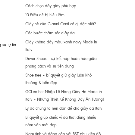
Cách chọn dây giày phù hợp
10 Điều dễ bị hiểu lầm
Giày hè của Gianni Conti có gì đặc biệt?
Các bước chăm sóc giầy da
Giày không dây màu xanh navy Made in
 sự tự tin
Italy
Driver Shoes – sự kết hợp hoàn hảo giữa
phong cách và sự tiện dụng
Shoe tree – bí quyết giữ giày luôn khô
thoáng & bền đẹp
GCLeather Nhập Lô Hàng Giày Hè Made in
Italy – Những Thiết Kế Không Dây Ấn Tượng!
Lý do chúng ta nên dán đế cho giày da Italy
Bí quyết giúp chiếc ví da thật dùng nhiều
năm vẫn mới đẹp
Nam tính và đẳng cấp với BST phụ kiện đồ