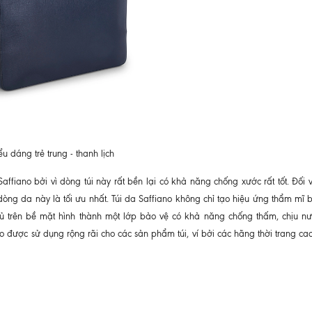
ểu dáng trẻ trung - thanh lịch
Saffiano bởi vì dòng túi này rất bền lại có khả năng chống xước rất tốt. Đối
dòng da này là tối ưu nhất. Túi da Saffiano không chỉ tạo hiệu ứng thẩm mĩ 
 trên bề mặt hình thành một lớp bảo vệ có khả năng chống thấm, chịu n
o được sử dụng rộng rãi cho các sản phẩm túi, ví bởi các hãng thời trang ca