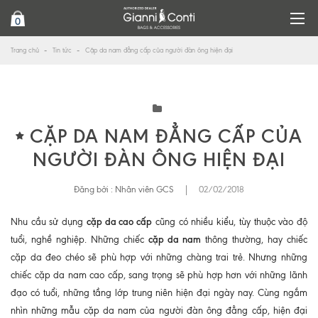
0
Trang chủ
Tin tức
Cặp da nam đẳng cấp của người đàn ông hiện đại
CẶP DA NAM ĐẲNG CẤP CỦA
NGƯỜI ĐÀN ÔNG HIỆN ĐẠI
Đăng bởi :
Nhân viên GCS
|
02/02/2018
cặp da cao cấp
Nhu cầu sử dụng
cũng có nhiều kiểu, tùy thuộc vào độ
cặp da nam
tuổi, nghề nghiệp. Những chiếc
thông thường, hay chiếc
cặp da đeo chéo sẽ phù hợp với những chàng trai trẻ. Nhưng những
chiếc cặp da nam cao cấp, sang trọng sẽ phù hợp hơn với những lãnh
đạo có tuổi, những tầng lớp trung niên hiện đại ngày nay. Cùng ngắm
nhìn những mẫu cặp da nam của người đàn ông đẳng cấp, hiện đại