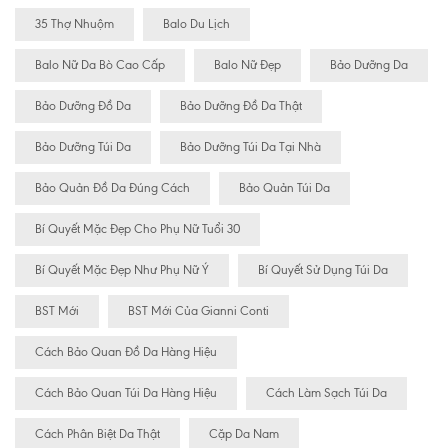
35 Thợ Nhuộm
Balo Du Lịch
Balo Nữ Da Bò Cao Cấp
Balo Nữ Đẹp
Bảo Dưỡng Da
Bảo Dưỡng Đồ Da
Bảo Dưỡng Đồ Da Thật
Bảo Dưỡng Túi Da
Bảo Dưỡng Túi Da Tại Nhà
Bảo Quản Đồ Da Đúng Cách
Bảo Quản Túi Da
Bí Quyết Mặc Đẹp Cho Phụ Nữ Tuổi 30
Bí Quyết Mặc Đẹp Như Phụ Nữ Ý
Bí Quyết Sử Dụng Túi Da
BST Mới
BST Mới Của Gianni Conti
Cách Bảo Quan Đồ Da Hàng Hiệu
Cách Bảo Quan Túi Da Hàng Hiệu
Cách Làm Sạch Túi Da
Cách Phân Biệt Da Thật
Cặp Da Nam