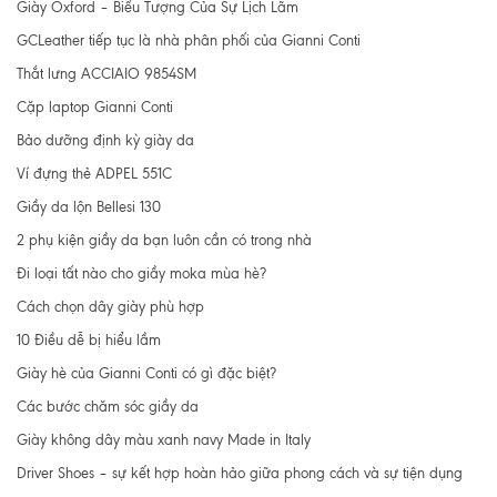
Giày Oxford – Biểu Tượng Của Sự Lịch Lãm
GCLeather tiếp tục là nhà phân phối của Gianni Conti
Thắt lưng ACCIAIO 9854SM
Cặp laptop Gianni Conti
Bảo dưỡng định kỳ giày da
Ví đựng thẻ ADPEL 551C
Giầy da lộn Bellesi 130
2 phụ kiện giầy da bạn luôn cần có trong nhà
Đi loại tất nào cho giầy moka mùa hè?
Cách chọn dây giày phù hợp
10 Điều dễ bị hiểu lầm
Giày hè của Gianni Conti có gì đặc biệt?
Các bước chăm sóc giầy da
Giày không dây màu xanh navy Made in Italy
Driver Shoes – sự kết hợp hoàn hảo giữa phong cách và sự tiện dụng