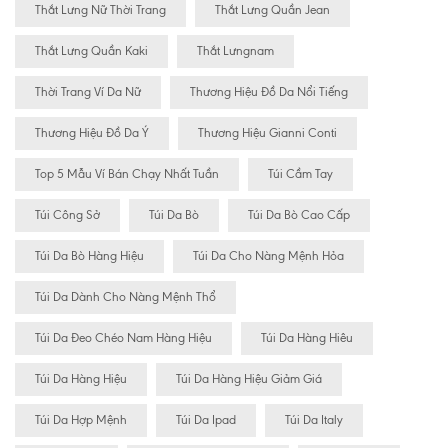
Thắt Lưng Nữ Thời Trang
Thắt Lưng Quần Jean
Thắt Lưng Quần Kaki
Thắt Lưngnam
Thời Trang Ví Da Nữ
Thương Hiệu Đồ Da Nổi Tiếng
Thương Hiệu Đồ Da Ý
Thương Hiệu Gianni Conti
Top 5 Mẫu Ví Bán Chạy Nhất Tuần
Túi Cầm Tay
Túi Công Sở
Túi Da Bò
Túi Da Bò Cao Cấp
Túi Da Bò Hàng Hiệu
Túi Da Cho Nàng Mệnh Hỏa
Túi Da Dành Cho Nàng Mệnh Thổ
Túi Da Đeo Chéo Nam Hàng Hiệu
Túi Da Hàng Hiêu
Túi Da Hàng Hiệu
Túi Da Hàng Hiệu Giảm Giá
Túi Da Hợp Mệnh
Túi Da Ipad
Túi Da Italy