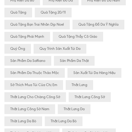
Phụ Kiện Da Bò
Phụ Kiện Đồ Da
Phụ Kiện Đồ Da Nam
Quà Tặng
Quà Tặng 20/11
Quà Tặng Bạn Trai Nhân Dịp Noel
Quà Tặng Đồ Da Ý Nghĩa
Quà Tặng Phái Mạnh
Quà Tặng Thầy Cô Giáo
Quý Ông
Quy Trình Sản Xuất Túi Da
Sản Phẩm Da Saffiano
Sản Phẩm Da Thật
Sản Phẩm Da Thuộc Thảo Mộc
Sản Xuất Túi Da Hàng Hiệu
Sở Thích Mua Túi Của Chị Em
Thắt Lưng
Thắt Lưng Cho Chàng Công Sở
Thắt Lưng Công Sở
Thắt Lưng Công Sở Nam
Thắt Lưng Da
Thăt Lưng Da Bò
Thắt Lưng Da Bò