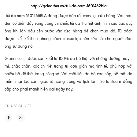
http://gcleather.vn/tui-da-nam-1601462bla
túi da nam 1601265BLA
đang được bán rất chạy tại cửa hàng. Với màu
đen cổ điển đầy sang trọng thì chiếc túi đã thu hút ánh nhìn của các quý
ông khi lần đầu tiên bước vào cửa hàng để chọn mua đồ. Túi xách
được thiết kế theo phong cách classic tạo nên sức hút cho người đàn
ông sử dụng nó.
Gianni conti
được sản xuất từ 100% da bò thật với những đường may tỉ
mỉ, chắc chắn, các chi tiết trang trí đơn giản mà tinh tế, phù hợp với
nhiều bộ đồ thời trang công sở. Với chất liệu da bò cao cấp, bề mặt da
mềm mại tạo cảm giác rất sang trọng và lịch lãm. Sẽ là iteam đẳng
cấp cho phái mạnh hiện đại ngày nay.
CHIA SẼ BÀI VIẾT