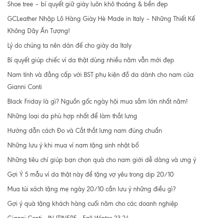
Shoe tree – bí quyết giữ giày luôn khô thoáng & bền đẹp
GCLeather Nhập Lô Hàng Giày Hè Made in Italy – Những Thiết Kế
Không Dây Ấn Tượng!
Lý do chúng ta nên dán đế cho giày da Italy
Bí quyết giúp chiếc ví da thật dùng nhiều năm vẫn mới đẹp
Nam tính và đẳng cấp với BST phụ kiện đồ da dành cho nam của
Gianni Conti
Black Friday là gì? Nguồn gốc ngày hội mua sắm lớn nhất năm!
Những loại da phù hợp nhất để làm thắt lưng
Hướng dẫn cách Đo và Cắt thắt lưng nam đúng chuẩn
Những lưu ý khi mua ví nam tặng sinh nhật bố
Những tiêu chí giúp bạn chọn quà cho nam giới dễ dàng và ưng ý
Gợi Ý 5 mẫu ví da thật này để tặng vợ yêu trong dịp 20/10
Mua túi xách tặng mẹ ngày 20/10 cần lưu ý những điều gì?
Gợi ý quà tặng khách hàng cuối năm cho các doanh nghiệp