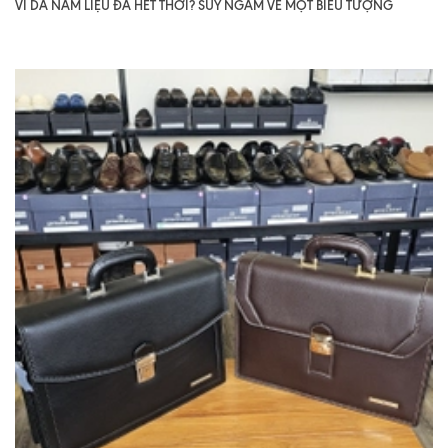
VÍ DA NAM LIỆU ĐÃ HẾT THỜI? SUY NGẪM VỀ MỘT BIỂU TƯỢNG