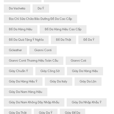
Da Vachetta
Da Ý
Địa Chỉ Sữa Chữa Bão Dưỡng Đồ Da Cao Cấp
Đồ Da Hàng Hiệu
Đồ Da Hàng Hiệu Cao Cấp
Đồ Da Quà Tặng Ý Nghĩa
Đồ Da Thật
Đồ Da Ý
Gcleather
Gianni Conti
Gianni Conti Thương Hiệu Toàn Cầu
Gianni Coti
Giày Chuẩn Ý
Giày Công Sở
Giày Da Hàng Hiệu
Giày Da Hàng Hiệu Ý
Giày Da Italy
Giày Da Lộn
Giày Da Nam Hàng Hiệu
Giày Da Nam Không Dây Nhập Khẩu
Giày Da Nhập Khẩu Ý
Giày Da Thật
Giày Da Ý
Giày Đế Da