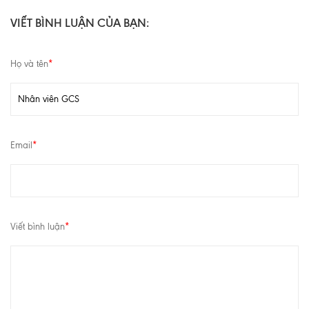
VIẾT BÌNH LUẬN CỦA BẠN:
Họ và tên
*
Email
*
Viết bình luận
*