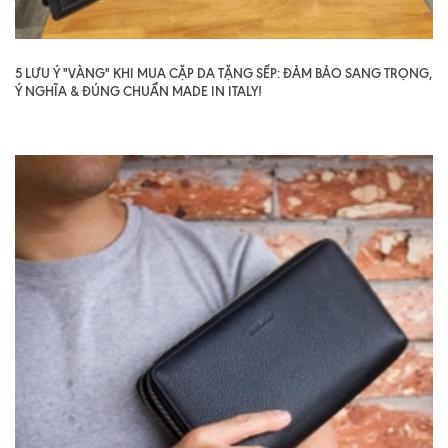
5 LƯU Ý "VÀNG" KHI MUA CẶP DA TẶNG SẾP: ĐẢM BẢO SANG TRỌNG,
Ý NGHĨA & ĐÚNG CHUẨN MADE IN ITALY!