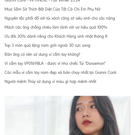
Gianni Conti - IN ITINERE - Fall Winter 23.24
Mua Sắm Sở Thích Bất Diệt Của Tất Cả Chị Em Phụ Nữ
Nguyên tắc phối đồ với túi xách công sở siêu xinh cho các nàng
Mách các ông chồng chiêu làm lành với vợ hiệu quả 100%
Ưu đãi 30% dành riêng cho Khách Hàng sinh nhật tháng 8
Top 3 món quà tặng nam giới ngoài 30 cực sang
Đàn ông có nên sử dụng ví cầm tay không?
Ví cầm tay VP0169BLA - được ví như chiếc Túi "Doraemon"
Các mẫu ví cầm tay nam đẹp và bán chạy nhất tại Gianni Conti
Người mệnh Thủy sử dụng ví màu gì hợp mệnh nhất