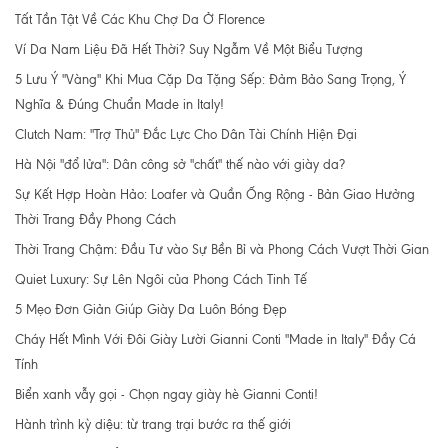
Tất Tần Tật Về Các Khu Chợ Da Ở Florence
Ví Da Nam Liệu Đã Hết Thời? Suy Ngẫm Về Một Biểu Tượng
5 Lưu Ý "Vàng" Khi Mua Cặp Da Tặng Sếp: Đảm Bảo Sang Trọng, Ý
Nghĩa & Đúng Chuẩn Made in Italy!
Clutch Nam: "Trợ Thủ" Đắc Lực Cho Dân Tài Chính Hiện Đại
Hà Nội "đổ lửa": Dân công sở "chất" thế nào với giày da?
Sự Kết Hợp Hoàn Hảo: Loafer và Quần Ống Rộng - Bản Giao Hưởng
Thời Trang Đầy Phong Cách
Thời Trang Chậm: Đầu Tư vào Sự Bền Bỉ và Phong Cách Vượt Thời Gian
Quiet Luxury: Sự Lên Ngôi của Phong Cách Tinh Tế
5 Mẹo Đơn Giản Giúp Giày Da Luôn Bóng Đẹp
Cháy Hết Mình Với Đôi Giày Lười Gianni Conti "Made in Italy" Đầy Cá
Tính
Biển xanh vẫy gọi - Chọn ngay giày hè Gianni Conti!
Hành trình kỳ diệu: từ trang trại bước ra thế giới