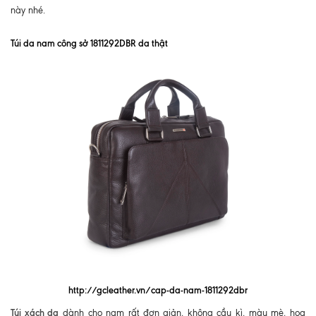
này nhé.
Túi da nam công sở 1811292DBR da thật
http://gcleather.vn/cap-da-nam-1811292dbr
Túi xách da
dành cho nam rất đơn giản, không cầu kì, màu mè, hoa