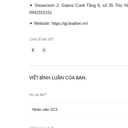
✦
Showroom 2: Gianni Conti Tầng 6, số 35 Thợ Nhu
0942915151
✦
Website: https://gcleather.vn/
CHIA SẼ BÀI VIẾT
VIẾT BÌNH LUẬN CỦA BẠN:
Họ và tên
*