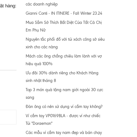
các doanh nghiệp
ặt hàng:
Gianni Conti - IN ITINERE - Fall Winter 23.24
Mua Sắm Sở Thích Bất Diệt Của Tất Cả Chị
Em Phụ Nữ
Nguyên tắc phối đồ với túi xách công sở siêu
xinh cho các nàng
Mách các ông chồng chiêu làm lành với vợ
hiệu quả 100%
Ưu đãi 30% dành riêng cho Khách Hàng
sinh nhật tháng 8
Top 3 món quà tặng nam giới ngoài 30 cực
sang
Đàn ông có nên sử dụng ví cầm tay không?
Ví cầm tay VP0169BLA - được ví như chiếc
Túi "Doraemon"
Các mẫu ví cầm tay nam đẹp và bán chạy