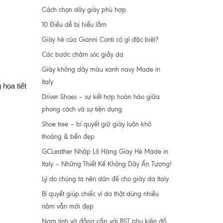
Cách chọn dây giày phù hợp
10 Điều dễ bị hiểu lầm
Giày hè của Gianni Conti có gì đặc biệt?
Các bước chăm sóc giầy da
Giày không dây màu xanh navy Made in
Italy
 họa tiết
Driver Shoes – sự kết hợp hoàn hảo giữa
phong cách và sự tiện dụng
Shoe tree – bí quyết giữ giày luôn khô
thoáng & bền đẹp
GCLeather Nhập Lô Hàng Giày Hè Made in
Italy – Những Thiết Kế Không Dây Ấn Tượng!
Lý do chúng ta nên dán đế cho giày da Italy
Bí quyết giúp chiếc ví da thật dùng nhiều
năm vẫn mới đẹp
Nam tính và đẳng cấp với BST phụ kiện đồ