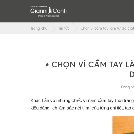
Trang chủ
Tin tức
Chọn ví cầm tay làm từ da thậ
CHỌN VÍ CẦM TAY LÀ
Đăng bở
Khác hẳn với những chiếc ví nam cầm tay thời trang
kiểu dáng lịch lãm sắc nét tỉ mỉ của từng chi tiết, tạ