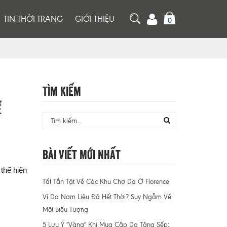
TIN THỜI TRANG
GIỚI THIỆU
0
Tìm Kiếm
Ế
Bài Viết Mới Nhất
thể hiện
Tất Tần Tật Về Các Khu Chợ Da Ở Florence
Ví Da Nam Liệu Đã Hết Thời? Suy Ngẫm Về
Một Biểu Tượng
5 Lưu Ý "Vàng" Khi Mua Cặp Da Tặng Sếp: