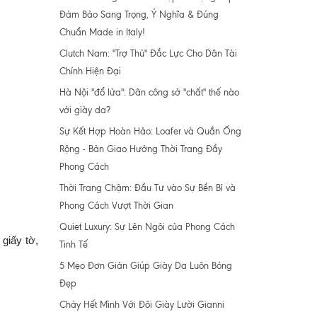
Đảm Bảo Sang Trọng, Ý Nghĩa & Đúng
Chuẩn Made in Italy!
Clutch Nam: "Trợ Thủ" Đắc Lực Cho Dân Tài
Chính Hiện Đại
Hà Nội "đổ lửa": Dân công sở "chất" thế nào
với giày da?
Sự Kết Hợp Hoàn Hảo: Loafer và Quần Ống
Rộng - Bản Giao Hưởng Thời Trang Đầy
Phong Cách
Thời Trang Chậm: Đầu Tư vào Sự Bền Bỉ và
Phong Cách Vượt Thời Gian
Quiet Luxury: Sự Lên Ngôi của Phong Cách
giấy tờ,
Tinh Tế
5 Mẹo Đơn Giản Giúp Giày Da Luôn Bóng
Đẹp
Cháy Hết Mình Với Đôi Giày Lười Gianni