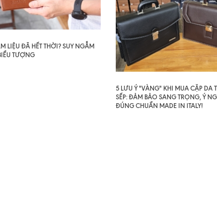
AM LIỆU ĐÃ HẾT THỜI? SUY NGẪM
BIỂU TƯỢNG
5 LƯU Ý "VÀNG" KHI MUA CẶP DA
SẾP: ĐẢM BẢO SANG TRỌNG, Ý NG
ĐÚNG CHUẨN MADE IN ITALY!