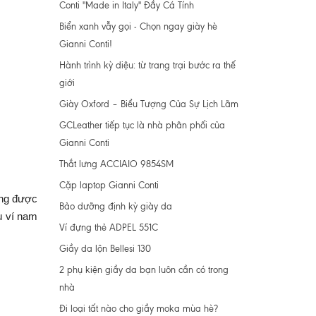
Conti "Made in Italy" Đầy Cá Tính
Biển xanh vẫy gọi - Chọn ngay giày hè
Gianni Conti!
Hành trình kỳ diệu: từ trang trại bước ra thế
giới
Giày Oxford – Biểu Tượng Của Sự Lịch Lãm
GCLeather tiếp tục là nhà phân phối của
Gianni Conti
Thắt lưng ACCIAIO 9854SM
Cặp laptop Gianni Conti
ứng được
Bảo dưỡng định kỳ giày da
u ví nam
Ví đựng thẻ ADPEL 551C
Giầy da lộn Bellesi 130
2 phụ kiện giầy da bạn luôn cần có trong
nhà
Đi loại tất nào cho giầy moka mùa hè?