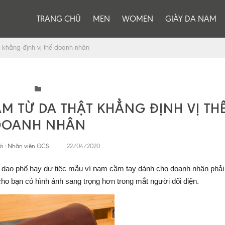
TRANG CHỦ
MEN
WOMEN
GIÀY DA NAM
t khẳng định vị thế doanh nhân
M TỪ DA THẬT KHẲNG ĐỊNH VỊ TH
DOANH NHÂN
i :
Nhân viên GCS
|
22/04/2020
 dạo phố hay dự tiệc mẫu ví nam cầm tay dành cho doanh nhân phải 
o cho bạn có hình ảnh sang trọng hơn trong mắt người đối diện.