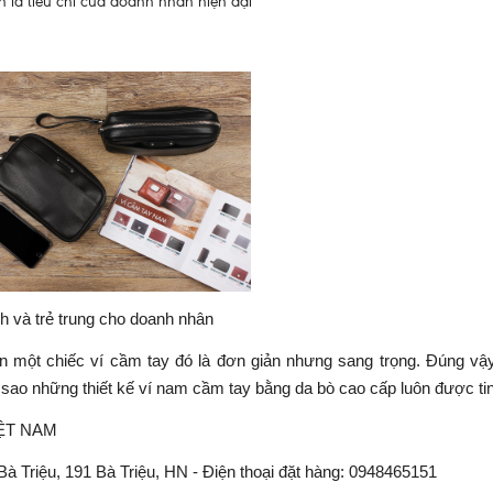
 là tiêu chí của doanh nhân hiện đại
nh và trẻ trung cho doanh nhân
ọn một chiếc ví cầm tay đó là đơn giản nhưng sang trọng. Đúng vậ
o vì sao những thiết kế ví nam cầm tay bằng da bò cao cấp luôn được ti
IỆT NAM
 Triệu, 191 Bà Triệu, HN - Điện thoại đặt hàng: 0948465151