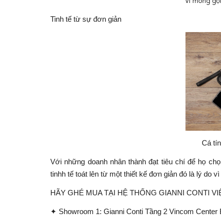
Ví mỏng gọn
Tinh tế từ sự đơn giản
Cá tí
Với những doanh nhân thành đạt tiêu chí để họ ch
tinhh tế toát lên từ một thiết kế đơn giản đó là lý d
HÃY GHÉ MUA TẠI HỆ THỐNG GIANNI CONTI V
✦
Showroom 1: Gianni Conti Tầng 2 Vincom Center Bà