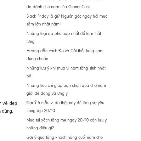
da dành cho nam của Gianni Conti
Black Friday là gì? Nguồn gốc ngày hội mua
sắm lớn nhất năm!
Những loại da phù hợp nhất để làm thắt
lưng
Hướng dẫn cách Đo và Cắt thắt lưng nam
đúng chuẩn
Những lưu ý khi mua ví nam tặng sinh nhật
bố
Những tiêu chí giúp bạn chọn quà cho nam
giới dễ dàng và ưng ý
Gợi Ý 5 mẫu ví da thật này để tặng vợ yêu
y vẻ đẹp
trong dịp 20/10
n dùng.
Mua túi xách tặng mẹ ngày 20/10 cần lưu ý
những điều gì?
Gợi ý quà tặng khách hàng cuối năm cho