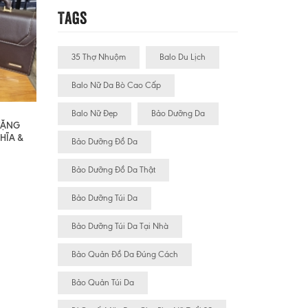
Tags
35 Thợ Nhuộm
Balo Du Lịch
Balo Nữ Da Bò Cao Cấp
Balo Nữ Đẹp
Bảo Dưỡng Da
 TẶNG
HĨA &
Bảo Dưỡng Đồ Da
Bảo Dưỡng Đồ Da Thật
Bảo Dưỡng Túi Da
Bảo Dưỡng Túi Da Tại Nhà
Bảo Quản Đồ Da Đúng Cách
Bảo Quản Túi Da