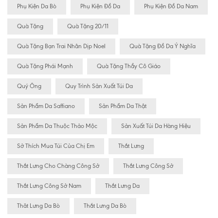
Phụ Kiện Da Bò
Phụ Kiện Đồ Da
Phụ Kiện Đồ Da Nam
Quà Tặng
Quà Tặng 20/11
Quà Tặng Bạn Trai Nhân Dịp Noel
Quà Tặng Đồ Da Ý Nghĩa
Quà Tặng Phái Mạnh
Quà Tặng Thầy Cô Giáo
Quý Ông
Quy Trình Sản Xuất Túi Da
Sản Phẩm Da Saffiano
Sản Phẩm Da Thật
Sản Phẩm Da Thuộc Thảo Mộc
Sản Xuất Túi Da Hàng Hiệu
Sở Thích Mua Túi Của Chị Em
Thắt Lưng
Thắt Lưng Cho Chàng Công Sở
Thắt Lưng Công Sở
Thắt Lưng Công Sở Nam
Thắt Lưng Da
Thăt Lưng Da Bò
Thắt Lưng Da Bò