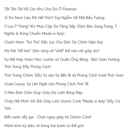
Tất Tần Tật Về Các Khu Chợ Da Ở Florence
Ví Da Nam Liệu Đã Hết Thời? Suy Ngẫm Về Một Biểu Tượng
5 Lưu Ý "Vàng" Khi Mua Cặp Da Tặng Sếp: Đảm Bảo Sang Trọng, Ý
Nghĩa & Đúng Chuẩn Made in Italy!
Clutch Nam: "Trợ Thủ" Đắc Lực Cho Dân Tài Chính Hiện Đại
Hà Nội "đổ lửa": Dân công sở "chất" thế nào với giày da?
Sự Kết Hợp Hoàn Hảo: Loafer và Quần Ống Rộng - Bản Giao Hưởng
Thời Trang Đầy Phong Cách
Thời Trang Chậm: Đầu Tư vào Sự Bền Bỉ và Phong Cách Vượt Thời Gian
Quiet Luxury: Sự Lên Ngôi của Phong Cách Tinh Tế
5 Mẹo Đơn Giản Giúp Giày Da Luôn Bóng Đẹp
Cháy Hết Mình Với Đôi Giày Lười Gianni Conti "Made in Italy" Đầy Cá
Tính
Biển xanh vẫy gọi - Chọn ngay giày hè Gianni Conti!
Hành trình kỳ diệu: từ trang trại bước ra thế giới