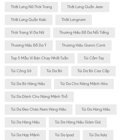
Thắt Lưng Nữ Thời Trang
Thắt Lưng Quần Jean
Thắt Lưng Quần Kaki
Thắt Lưngnam
Thời Trang Ví Da Nữ
Thương Hiệu Đồ Da Nổi Tiếng
Thương Hiệu Đồ Da Ý
Thương Hiệu Gianni Conti
Top 5 Mẫu Ví Bán Chạy Nhất Tuần
Túi Cầm Tay
Túi Công Sở
Túi Da Bò
Túi Da Bò Cao Cấp
Túi Da Bò Hàng Hiệu
Túi Da Cho Nàng Mệnh Hỏa
Túi Da Dành Cho Nàng Mệnh Thổ
Túi Da Đeo Chéo Nam Hàng Hiệu
Túi Da Hàng Hiêu
Túi Da Hàng Hiệu
Túi Da Hàng Hiệu Giảm Giá
Túi Da Hợp Mệnh
Túi Da Ipad
Túi Da Italy