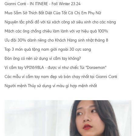
Gianni Conti - IN ITINERE - Fall Winter 23.24
Mua Sắm Sở Thích Bất Diệt Của Tất Cả Chị Em Phụ Nữ
Nguyên tắc phối đồ với túi xách công sở siêu xinh cho các nàng
Mách các ông chồng chiêu làm lành với vợ hiệu quả 100%
Ưu đãi 30% dành riêng cho Khách Hàng sinh nhật tháng 8
Top 3 món quà tặng nam giới ngoài 30 cực sang
Đàn ông có nên sử dụng ví cầm tay không?
Ví cầm tay VP0169BLA - được ví như chiếc Túi "Doraemon"
Các mẫu ví cầm tay nam đẹp và bán chạy nhất tại Gianni Conti
Người mệnh Thủy sử dụng ví màu gì hợp mệnh nhất