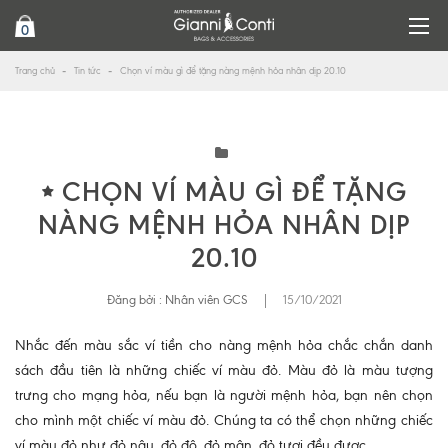
0
Trang chủ
Tin tức
Chọn ví màu gì để tặng nàng mệnh hỏa nhân dịp 20.10
CHỌN VÍ MÀU GÌ ĐỂ TẶNG
NÀNG MỆNH HỎA NHÂN DỊP
20.10
Đăng bởi :
Nhân viên GCS
|
15/10/2021
Nhắc đến màu sắc ví tiền cho nàng mệnh hỏa chắc chắn danh
sách đầu tiên là những chiếc ví màu đỏ. Màu đỏ là màu tượng
trưng cho mạng hỏa, nếu bạn là người mệnh hỏa, bạn nên chọn
cho mình một chiếc ví màu đỏ. Chúng ta có thể chọn những chiếc
ví màu đỏ như đỏ nâu, đỏ đô, đỏ mận, đỏ tươi đều được.