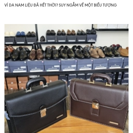
VÍ DA NAM LIỆU ĐÃ HẾT THỜI? SUY NGẪM VỀ MỘT BIỂU TƯỢNG