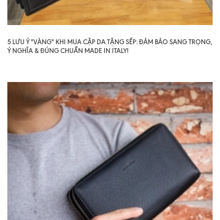
5 LƯU Ý "VÀNG" KHI MUA CẶP DA TẶNG SẾP: ĐẢM BẢO SANG TRỌNG,
Ý NGHĨA & ĐÚNG CHUẨN MADE IN ITALY!