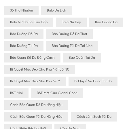
35 Thợ Nhuộm
Balo Du Lịch
Balo Nữ Da Bò Cao Cấp
Balo Nữ Đẹp
Bảo Dưỡng Da
Bảo Dưỡng Đồ Da
Bảo Dưỡng Đồ Da Thật
Bảo Dưỡng Túi Da
Bảo Dưỡng Túi Da Tại Nhà
Bảo Quản Đồ Da Đúng Cách
Bảo Quản Túi Da
Bí Quyết Mặc Đẹp Cho Phụ Nữ Tuổi 30
Bí Quyết Mặc Đẹp Như Phụ Nữ Ý
Bí Quyết Sử Dụng Túi Da
BST Mới
BST Mới Của Gianni Conti
Cách Bảo Quan Đồ Da Hàng Hiệu
Cách Bảo Quan Túi Da Hàng Hiệu
Cách Làm Sạch Túi Da
Cách Phân Biệt Da Thật
Cặp Da Nam