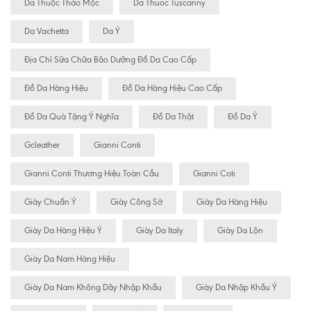
Da Thuộc Thảo Mộc
Da Thuoc Tuscanny
Da Vachetta
Da Ý
Địa Chỉ Sữa Chữa Bão Dưỡng Đồ Da Cao Cấp
Đồ Da Hàng Hiệu
Đồ Da Hàng Hiệu Cao Cấp
Đồ Da Quà Tặng Ý Nghĩa
Đồ Da Thật
Đồ Da Ý
Gcleather
Gianni Conti
Gianni Conti Thương Hiệu Toàn Cầu
Gianni Coti
Giày Chuẩn Ý
Giày Công Sở
Giày Da Hàng Hiệu
Giày Da Hàng Hiệu Ý
Giày Da Italy
Giày Da Lộn
Giày Da Nam Hàng Hiệu
Giày Da Nam Không Dây Nhập Khẩu
Giày Da Nhập Khẩu Ý