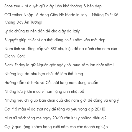
Shoe tree – bí quyết giữ giày luôn khô thoáng & bền đẹp
GCLeather Nhập Lô Hàng Giày Hè Made in Italy – Những Thiết Kế
Không Dây Ấn Tượng!
Lý do chúng ta nên dán đế cho giày da Italy
Bí quyết giúp chiếc ví da thật dùng nhiều năm vẫn mới đẹp
Nam tính và đẳng cấp với BST phụ kiện đồ da dành cho nam của
Gianni Conti
Black Friday là gì? Nguồn gốc ngày hội mua sắm lớn nhất năm!
Những loại da phù hợp nhất để làm thắt lưng
Hướng dẫn cách Đo và Cắt thắt lưng nam đúng chuẩn
Những lưu ý khi mua ví nam tặng sinh nhật bố
Những tiêu chí giúp bạn chọn quà cho nam giới dễ dàng và ưng ý
Gợi Ý 5 mẫu ví da thật này để tặng vợ yêu trong dịp 20/10
Mua túi xách tặng mẹ ngày 20/10 cần lưu ý những điều gì?
Gợi ý quà tặng khách hàng cuối năm cho các doanh nghiệp