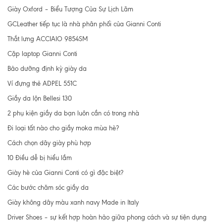
Giày Oxford – Biểu Tượng Của Sự Lịch Lãm
GCLeather tiếp tục là nhà phân phối của Gianni Conti
Thắt lưng ACCIAIO 9854SM
Cặp laptop Gianni Conti
Bảo dưỡng định kỳ giày da
Ví đựng thẻ ADPEL 551C
Giầy da lộn Bellesi 130
2 phụ kiện giầy da bạn luôn cần có trong nhà
Đi loại tất nào cho giầy moka mùa hè?
Cách chọn dây giày phù hợp
10 Điều dễ bị hiểu lầm
Giày hè của Gianni Conti có gì đặc biệt?
Các bước chăm sóc giầy da
Giày không dây màu xanh navy Made in Italy
Driver Shoes – sự kết hợp hoàn hảo giữa phong cách và sự tiện dụng