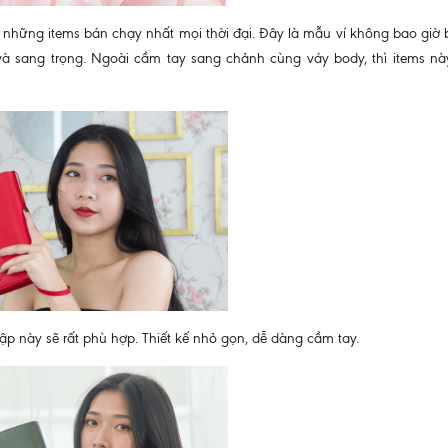
hững items bán chạy nhất mọi thời đại. Đây là mẫu ví không bao giờ b
h và sang trọng. Ngoài cầm tay sang chảnh cùng váy body, thì items n
p này sẽ rất phù hợp. Thiết kế nhỏ gọn, dễ dàng cầm tay.