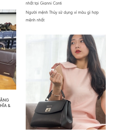
nhất tại Gianni Conti
Người mệnh Thủy sử dụng ví màu gì hợp
mệnh nhất
 TẶNG
HĨA &