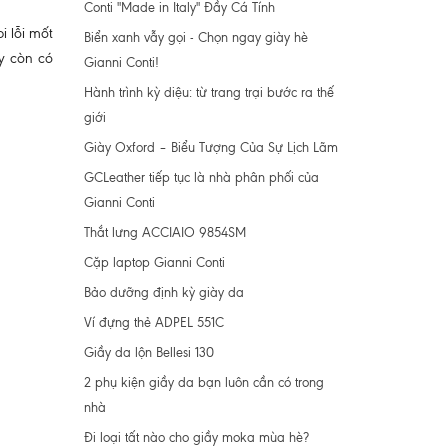
Conti "Made in Italy" Đầy Cá Tính
i lỗi mốt
Biển xanh vẫy gọi - Chọn ngay giày hè
ày còn có
Gianni Conti!
Hành trình kỳ diệu: từ trang trại bước ra thế
giới
Giày Oxford – Biểu Tượng Của Sự Lịch Lãm
GCLeather tiếp tục là nhà phân phối của
Gianni Conti
Thắt lưng ACCIAIO 9854SM
Cặp laptop Gianni Conti
Bảo dưỡng định kỳ giày da
Ví đựng thẻ ADPEL 551C
Giầy da lộn Bellesi 130
2 phụ kiện giầy da bạn luôn cần có trong
nhà
Đi loại tất nào cho giầy moka mùa hè?