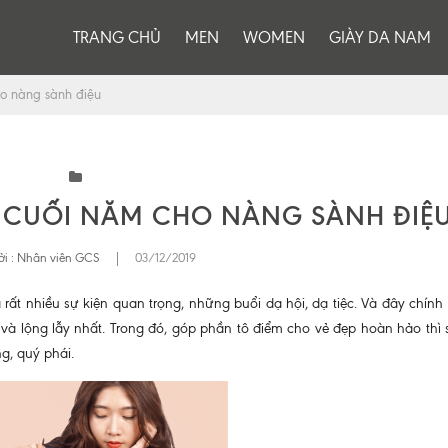
TRANG CHỦ
MEN
WOMEN
GIÀY DA NAM
ho nàng sành điệu
C CUỐI NĂM CHO NÀNG SÀNH ĐIỆ
i :
Nhân viên GCS
|
03/12/2019
ất nhiều sự kiện quan trọng, những buổi dạ hội, dạ tiệc. Và đây chính 
và lộng lẫy nhất. Trong đó, góp phần tô điểm cho vẻ đẹp hoàn hảo thì
g, quý phái.