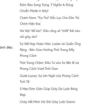
Đảm Bảo Sang Trọng, Ý Nghĩa & Đúng
Chuẩn Made in Italy!
Clutch Nam: "Trợ Thủ" Đắc Lực Cho Dân Tài
Chính Hiện Đại
Hà Nội "đổ lửa": Dân công sở "chất" thế nào
với giày da?
Sự Kết Hợp Hoàn Hảo: Loafer và Quần Ống
sành điệu
Rộng - Bản Giao Hưởng Thời Trang Đầy
Phong Cách
Thời Trang Chậm: Đầu Tư vào Sự Bền Bỉ và
Phong Cách Vượt Thời Gian
Quiet Luxury: Sự Lên Ngôi của Phong Cách
Tinh Tế
5 Mẹo Đơn Giản Giúp Giày Da Luôn Bóng
Đẹp
Cháy Hết Mình Với Đôi Giày Lười Gianni