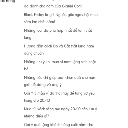
 các nàng
da dành cho nam của Gianni Conti
Black Friday là gì? Nguồn gốc ngày hội mua
sắm lớn nhất năm!
Những loại da phù hợp nhất để làm thắt
lưng
Hướng dẫn cách Đo và Cắt thắt lưng nam
đúng chuẩn
Những lưu ý khi mua ví nam tặng sinh nhật
bố
Những tiêu chí giúp bạn chọn quà cho nam
giới dễ dàng và ưng ý
Gợi Ý 5 mẫu ví da thật này để tặng vợ yêu
trong dịp 20/10
Mua túi xách tặng mẹ ngày 20/10 cần lưu ý
những điều gì?
Gợi ý quà tặng khách hàng cuối năm cho