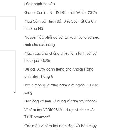
các doanh nghiệp
Gianni Conti - IN ITINERE - Fall Winter 23.24
Mua Sắm Sở Thích Bất Diệt Của Tất Cả Chị
Em Phụ Nữ
Nguyên tắc phối đồ với túi xách công sở siêu
xinh cho các nàng
Mách các ông chồng chiêu làm lành với vợ
hiệu quả 100%
Ưu đãi 30% dành riêng cho Khách Hàng
sinh nhật tháng 8
Top 3 món quà tặng nam giới ngoài 30 cực
sang
Đàn ông có nên sử dụng ví cầm tay không?
Ví cầm tay VP0169BLA - được ví như chiếc
Túi "Doraemon"
Các mẫu ví cầm tay nam đẹp và bán chạy