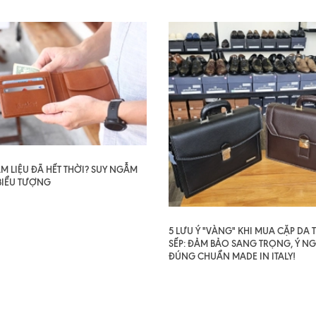
AM LIỆU ĐÃ HẾT THỜI? SUY NGẪM
BIỂU TƯỢNG
5 LƯU Ý "VÀNG" KHI MUA CẶP DA
SẾP: ĐẢM BẢO SANG TRỌNG, Ý NG
ĐÚNG CHUẨN MADE IN ITALY!