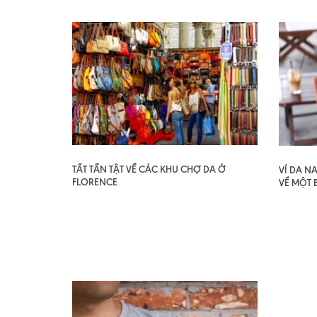
TẤT TẦN TẬT VỀ CÁC KHU CHỢ DA Ở
VÍ DA N
FLORENCE
VỀ MỘT 