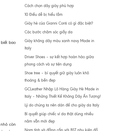
Cách chọn dây giày phù hợp
10 Điều dễ bị hiểu lầm
Giày hè của Gianni Conti có gì đặc biệt?
Các bước chăm sóc giầy da
Giày không dây màu xanh navy Made in
 biết bao
Italy
Driver Shoes – sự kết hợp hoàn hảo giữa
phong cách và sự tiện dụng
Shoe tree – bí quyết giữ giày luôn khô
thoáng & bền đẹp
GCLeather Nhập Lô Hàng Giày Hè Made in
Italy – Những Thiết Kế Không Dây Ấn Tượng!
Lý do chúng ta nên dán đế cho giày da Italy
Bí quyết giúp chiếc ví da thật dùng nhiều
năm vẫn mới đẹp
y nhỏ còn
Nam tính và đẳng cấp với BST phụ kiện đồ