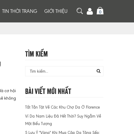
TIN THỜI TRANG
GIỚI THIỆU
0
Tìm Kiếm
U
Bài Viết Mới Nhất
là cơ hội
 sẽ không
Tất Tần Tật Về Các Khu Chợ Da Ở Florence
Ví Da Nam Liệu Đã Hết Thời? Suy Ngẫm Về
Một Biểu Tượng
5 Lưu Ý "Vàng" Khi Mua Cặp Da Tặng Sếp: