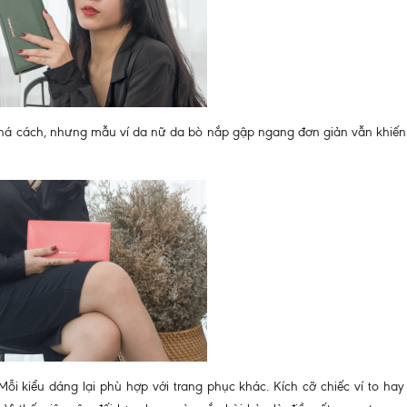
phá cách, nhưng mẫu ví da nữ da bò nắp gập ngang đơn giản vẫn khiến
ỗi kiểu dáng lại phù hợp với trang phục khác. Kích cỡ chiếc ví to ha