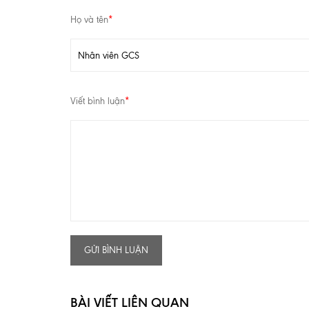
Họ và tên
*
Viết bình luận
*
GỬI BÌNH LUẬN
BÀI VIẾT LIÊN QUAN