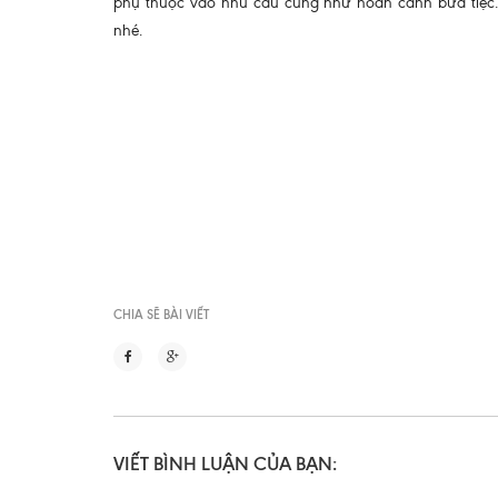
phụ thuộc vào nhu cầu cũng như hoàn cảnh bữa tiệc. V
nhé.
CHIA SẼ BÀI VIẾT
VIẾT BÌNH LUẬN CỦA BẠN: