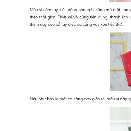
Mẫu ví cầm tay kiểu dáng phong bì cũng mà một trong n
theo thời gian. Thiết kế vô cùng tiện dụng, thanh lịc
thêm dây đeo cổ tay điệu đà cùng váy xòe tiểu thư.
Nếu như bạn là một cô nàng đơn giản thì mẫu ví nắp gậ