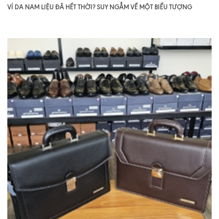
VÍ DA NAM LIỆU ĐÃ HẾT THỜI? SUY NGẪM VỀ MỘT BIỂU TƯỢNG