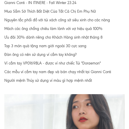
Gianni Conti - IN ITINERE - Fall Winter 23.24
Mua Sắm Sở Thích Bất Diệt Của Tất Cả Chị Em Phụ Nữ
Nguyên tắc phối đồ với túi xách công sở siêu xinh cho các nàng
Mách các ông chồng chiêu làm lành với vợ hiệu quả 100%
Ưu đãi 30% dành riêng cho Khách Hàng sinh nhật tháng 8
Top 3 món quà tặng nam giới ngoài 30 cực sang
Đàn ông có nên sử dụng ví cầm tay không?
Ví cầm tay VP0169BLA - được ví như chiếc Túi "Doraemon"
Các mẫu ví cầm tay nam đẹp và bán chạy nhất tại Gianni Conti
Người mệnh Thủy sử dụng ví màu gì hợp mệnh nhất