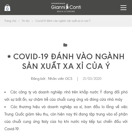
0
Trang chủ
Tin tức
Covid-19 đánh vào ngành sản xuất xa xỉ của Ý
COVID-19 ĐÁNH VÀO NGÀNH
SẢN XUẤT XA XỈ CỦA Ý
Đăng bởi :
Nhân viên GCS
|
21/03/2020
Các công ty và doanh nghiệp nhỏ trên khắp nước Ý đang đối phó
với sự bất ổn, sự chậm trễ của chuỗi cung ứng và đóng cửa nhà máy
Các thương hiệu và doanh nghiệp xa xỉ, ban đầu lo lắng về việc
Trung Quốc giảm tiêu thụ, còn hiện nay thì đang tập trung vào số phận
của chuỗi cung ứng Italy của họ khi nước này tiếp tục chiến đấu với
Covid-19.