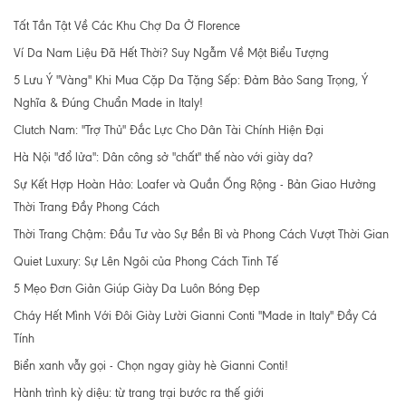
Tất Tần Tật Về Các Khu Chợ Da Ở Florence
Ví Da Nam Liệu Đã Hết Thời? Suy Ngẫm Về Một Biểu Tượng
5 Lưu Ý "Vàng" Khi Mua Cặp Da Tặng Sếp: Đảm Bảo Sang Trọng, Ý
Nghĩa & Đúng Chuẩn Made in Italy!
Clutch Nam: "Trợ Thủ" Đắc Lực Cho Dân Tài Chính Hiện Đại
Hà Nội "đổ lửa": Dân công sở "chất" thế nào với giày da?
Sự Kết Hợp Hoàn Hảo: Loafer và Quần Ống Rộng - Bản Giao Hưởng
Thời Trang Đầy Phong Cách
Thời Trang Chậm: Đầu Tư vào Sự Bền Bỉ và Phong Cách Vượt Thời Gian
Quiet Luxury: Sự Lên Ngôi của Phong Cách Tinh Tế
5 Mẹo Đơn Giản Giúp Giày Da Luôn Bóng Đẹp
Cháy Hết Mình Với Đôi Giày Lười Gianni Conti "Made in Italy" Đầy Cá
Tính
Biển xanh vẫy gọi - Chọn ngay giày hè Gianni Conti!
Hành trình kỳ diệu: từ trang trại bước ra thế giới