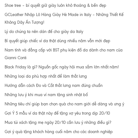
Shoe tree – bí quyết giữ giày luôn khô thoáng & bền đẹp
GCLeather Nhập Lô Hàng Giày Hè Made in Italy – Những Thiết Kế
Không Dây Ấn Tượng!
Lý do chúng ta nên dán đế cho giày da Italy
Bí quyết giúp chiếc ví da thật dùng nhiều năm vẫn mới đẹp
Nam tính và đẳng cấp với BST phụ kiện đồ da dành cho nam của
Gianni Conti
Black Friday là gì? Nguồn gốc ngày hội mua sắm lớn nhất năm!
Những loại da phù hợp nhất để làm thắt lưng
Hướng dẫn cách Đo và Cắt thắt lưng nam đúng chuẩn
Những lưu ý khi mua ví nam tặng sinh nhật bố
Những tiêu chí giúp bạn chọn quà cho nam giới dễ dàng và ưng ý
Gợi Ý 5 mẫu ví da thật này để tặng vợ yêu trong dịp 20/10
Mua túi xách tặng mẹ ngày 20/10 cần lưu ý những điều gì?
Gợi ý quà tặng khách hàng cuối năm cho các doanh nghiệp