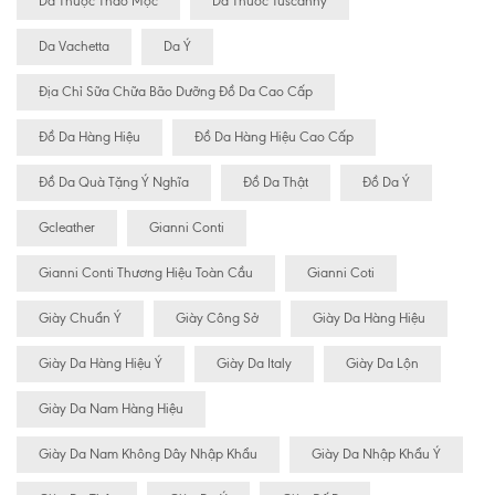
Da Thuộc Thảo Mộc
Da Thuoc Tuscanny
Da Vachetta
Da Ý
Địa Chỉ Sữa Chữa Bão Dưỡng Đồ Da Cao Cấp
Đồ Da Hàng Hiệu
Đồ Da Hàng Hiệu Cao Cấp
Đồ Da Quà Tặng Ý Nghĩa
Đồ Da Thật
Đồ Da Ý
Gcleather
Gianni Conti
Gianni Conti Thương Hiệu Toàn Cầu
Gianni Coti
Giày Chuẩn Ý
Giày Công Sở
Giày Da Hàng Hiệu
Giày Da Hàng Hiệu Ý
Giày Da Italy
Giày Da Lộn
Giày Da Nam Hàng Hiệu
Giày Da Nam Không Dây Nhập Khẩu
Giày Da Nhập Khẩu Ý