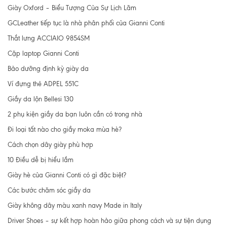
Giày Oxford – Biểu Tượng Của Sự Lịch Lãm
GCLeather tiếp tục là nhà phân phối của Gianni Conti
Thắt lưng ACCIAIO 9854SM
Cặp laptop Gianni Conti
Bảo dưỡng định kỳ giày da
Ví đựng thẻ ADPEL 551C
Giầy da lộn Bellesi 130
2 phụ kiện giầy da bạn luôn cần có trong nhà
Đi loại tất nào cho giầy moka mùa hè?
Cách chọn dây giày phù hợp
10 Điều dễ bị hiểu lầm
Giày hè của Gianni Conti có gì đặc biệt?
Các bước chăm sóc giầy da
Giày không dây màu xanh navy Made in Italy
Driver Shoes – sự kết hợp hoàn hảo giữa phong cách và sự tiện dụng