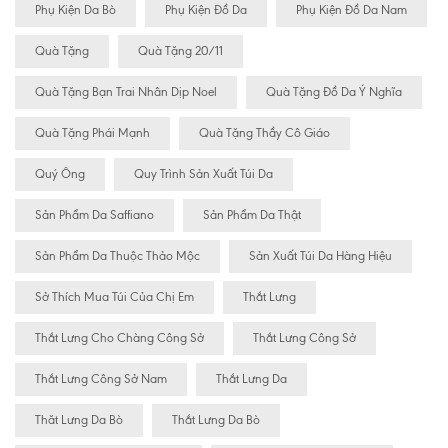
Phụ Kiện Da Bò
Phụ Kiện Đồ Da
Phụ Kiện Đồ Da Nam
Quà Tặng
Quà Tặng 20/11
Quà Tặng Bạn Trai Nhân Dịp Noel
Quà Tặng Đồ Da Ý Nghĩa
Quà Tặng Phái Mạnh
Quà Tặng Thầy Cô Giáo
Quý Ông
Quy Trình Sản Xuất Túi Da
Sản Phẩm Da Saffiano
Sản Phẩm Da Thật
Sản Phẩm Da Thuộc Thảo Mộc
Sản Xuất Túi Da Hàng Hiệu
Sở Thích Mua Túi Của Chị Em
Thắt Lưng
Thắt Lưng Cho Chàng Công Sở
Thắt Lưng Công Sở
Thắt Lưng Công Sở Nam
Thắt Lưng Da
Thăt Lưng Da Bò
Thắt Lưng Da Bò