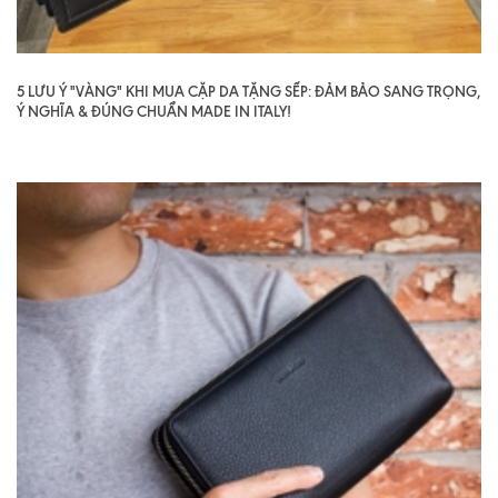
5 LƯU Ý "VÀNG" KHI MUA CẶP DA TẶNG SẾP: ĐẢM BẢO SANG TRỌNG,
Ý NGHĨA & ĐÚNG CHUẨN MADE IN ITALY!