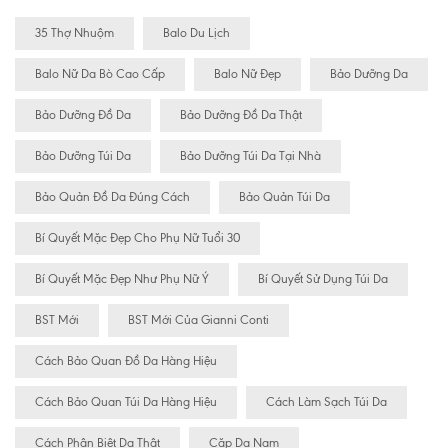
35 Thợ Nhuộm
Balo Du Lịch
Balo Nữ Da Bò Cao Cấp
Balo Nữ Đẹp
Bảo Dưỡng Da
Bảo Dưỡng Đồ Da
Bảo Dưỡng Đồ Da Thật
Bảo Dưỡng Túi Da
Bảo Dưỡng Túi Da Tại Nhà
Bảo Quản Đồ Da Đúng Cách
Bảo Quản Túi Da
Bí Quyết Mặc Đẹp Cho Phụ Nữ Tuổi 30
Bí Quyết Mặc Đẹp Như Phụ Nữ Ý
Bí Quyết Sử Dụng Túi Da
BST Mới
BST Mới Của Gianni Conti
Cách Bảo Quan Đồ Da Hàng Hiệu
Cách Bảo Quan Túi Da Hàng Hiệu
Cách Làm Sạch Túi Da
Cách Phân Biệt Da Thật
Cặp Da Nam