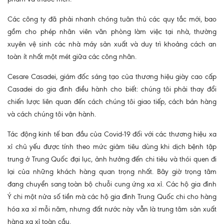
Các công ty đã phải nhanh chóng tuân thủ các quy tắc mới, bao
gồm cho phép nhân viên văn phòng làm việc tại nhà, thường
xuyên vệ sinh các nhà máy sản xuất và duy trì khoảng cách an
toàn ít nhất một mét giữa các công nhân.
Cesare Casadei, giám đốc sáng tạo của thương hiệu giày cao cấp
Casadei do gia đình điều hành cho biết: chúng tôi phải thay đổi
chiến lược liên quan đến cách chúng tôi giao tiếp, cách bán hàng
và cách chúng tôi vận hành.
Tác động kinh tế ban đầu của Covid-19 đối với các thương hiệu xa
xỉ chủ yếu được tính theo mức giảm tiêu dùng khi dịch bệnh tập
trung ở Trung Quốc đại lục, ảnh hưởng đến chi tiêu và thói quen đi
lại của những khách hàng quan trọng nhất. Bây giờ trọng tâm
đang chuyển sang toàn bộ chuỗi cung ứng xa xỉ. Các hộ gia đình
Ý chi một nửa số tiền mà các hộ gia đình Trung Quốc chi cho hàng
hóa xa xỉ mỗi năm, nhưng đất nước này vẫn là trung tâm sản xuất
hàng xa xỉ toàn cầu.