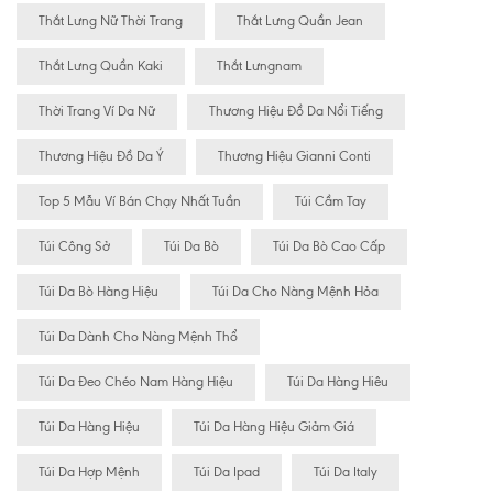
Thắt Lưng Nữ Thời Trang
Thắt Lưng Quần Jean
Thắt Lưng Quần Kaki
Thắt Lưngnam
Thời Trang Ví Da Nữ
Thương Hiệu Đồ Da Nổi Tiếng
Thương Hiệu Đồ Da Ý
Thương Hiệu Gianni Conti
Top 5 Mẫu Ví Bán Chạy Nhất Tuần
Túi Cầm Tay
Túi Công Sở
Túi Da Bò
Túi Da Bò Cao Cấp
Túi Da Bò Hàng Hiệu
Túi Da Cho Nàng Mệnh Hỏa
Túi Da Dành Cho Nàng Mệnh Thổ
Túi Da Đeo Chéo Nam Hàng Hiệu
Túi Da Hàng Hiêu
Túi Da Hàng Hiệu
Túi Da Hàng Hiệu Giảm Giá
Túi Da Hợp Mệnh
Túi Da Ipad
Túi Da Italy