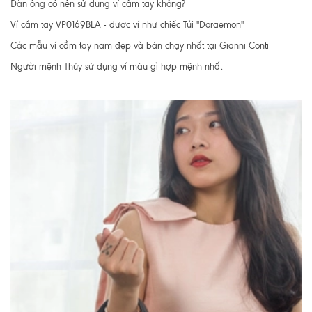
Đàn ông có nên sử dụng ví cầm tay không?
Ví cầm tay VP0169BLA - được ví như chiếc Túi "Doraemon"
Các mẫu ví cầm tay nam đẹp và bán chạy nhất tại Gianni Conti
Người mệnh Thủy sử dụng ví màu gì hợp mệnh nhất