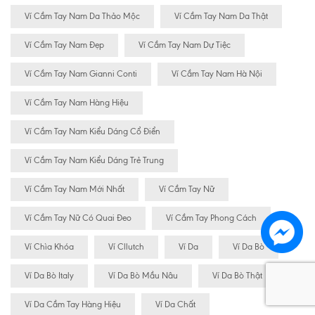
Ví Cầm Tay Nam Da Thảo Mộc
Ví Cầm Tay Nam Da Thật
Ví Cầm Tay Nam Đẹp
Ví Cầm Tay Nam Dự Tiệc
Ví Cầm Tay Nam Gianni Conti
Ví Cầm Tay Nam Hà Nội
Ví Cầm Tay Nam Hàng Hiệu
Ví Cầm Tay Nam Kiểu Dáng Cổ Điển
Ví Cầm Tay Nam Kiểu Dáng Trẻ Trung
Ví Cầm Tay Nam Mới Nhất
Ví Cầm Tay Nữ
Ví Cầm Tay Nữ Có Quai Đeo
Ví Cầm Tay Phong Cách
Ví Chìa Khóa
Ví Cllutch
Ví Da
Ví Da Bò
Ví Da Bò Italy
Ví Da Bò Mầu Nâu
Ví Da Bò Thật
Ví Da Cầm Tay Hàng Hiệu
Ví Da Chất