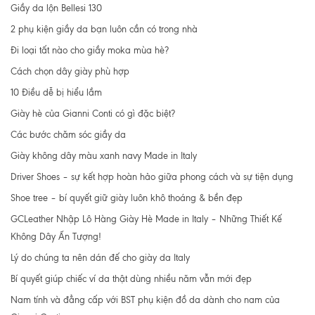
Giầy da lộn Bellesi 130
2 phụ kiện giầy da bạn luôn cần có trong nhà
Đi loại tất nào cho giầy moka mùa hè?
Cách chọn dây giày phù hợp
10 Điều dễ bị hiểu lầm
Giày hè của Gianni Conti có gì đặc biệt?
Các bước chăm sóc giầy da
Giày không dây màu xanh navy Made in Italy
Driver Shoes – sự kết hợp hoàn hảo giữa phong cách và sự tiện dụng
Shoe tree – bí quyết giữ giày luôn khô thoáng & bền đẹp
GCLeather Nhập Lô Hàng Giày Hè Made in Italy – Những Thiết Kế
Không Dây Ấn Tượng!
Lý do chúng ta nên dán đế cho giày da Italy
Bí quyết giúp chiếc ví da thật dùng nhiều năm vẫn mới đẹp
Nam tính và đẳng cấp với BST phụ kiện đồ da dành cho nam của