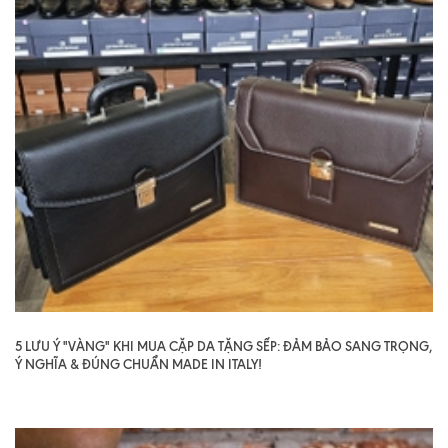
5 LƯU Ý "VÀNG" KHI MUA CẶP DA TẶNG SẾP: ĐẢM BẢO SANG TRỌNG,
Ý NGHĨA & ĐÚNG CHUẨN MADE IN ITALY!