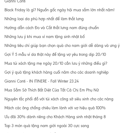
Gianni Conti
Black Friday là gì? Nguồn gốc ngày hội mua sắm lớn nhất năm!
Những loại da phù hợp nhất để làm thắt lưng
Hướng dẫn cách Đo và Cắt thắt lưng nam đúng chuẩn
Những lưu ý khi mua ví nam tặng sinh nhật bố
Những tiêu chí giúp bạn chọn quà cho nam giới dễ dàng và ưng ý
Gợi Ý 5 mẫu ví da thật này để tặng vợ yêu trong dịp 20/10
Mua túi xách tặng mẹ ngày 20/10 cần lưu ý những điều gì?
Gợi ý quà tặng khách hàng cuối năm cho các doanh nghiệp
Gianni Conti - IN ITINERE - Fall Winter 23.24
Mua Sắm Sở Thích Bất Diệt Của Tất Cả Chị Em Phụ Nữ
Nguyên tắc phối đồ với túi xách công sở siêu xinh cho các nàng
Mách các ông chồng chiêu làm lành với vợ hiệu quả 100%
Ưu đãi 30% dành riêng cho Khách Hàng sinh nhật tháng 8
Top 3 món quà tặng nam giới ngoài 30 cực sang