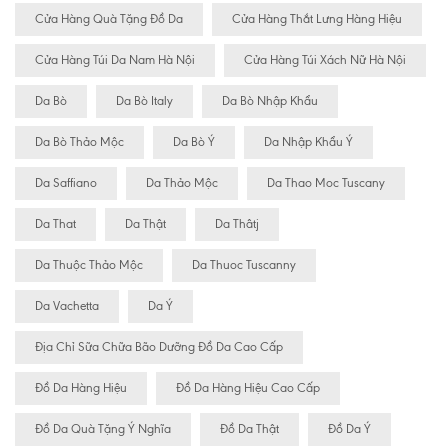
Cửa Hàng Quà Tặng Đồ Da
Cửa Hàng Thắt Lưng Hàng Hiệu
Cửa Hàng Túi Da Nam Hà Nội
Cửa Hàng Túi Xách Nữ Hà Nội
Da Bò
Da Bò Italy
Da Bò Nhập Khẩu
Da Bò Thảo Mộc
Da Bò Ý
Da Nhập Khẩu Ý
Da Saffiano
Da Thảo Mộc
Da Thao Moc Tuscany
Da That
Da Thật
Da Thâtj
Da Thuộc Thảo Mộc
Da Thuoc Tuscanny
Da Vachetta
Da Ý
Địa Chỉ Sữa Chữa Bão Dưỡng Đồ Da Cao Cấp
Đồ Da Hàng Hiệu
Đồ Da Hàng Hiệu Cao Cấp
Đồ Da Quà Tặng Ý Nghĩa
Đồ Da Thật
Đồ Da Ý