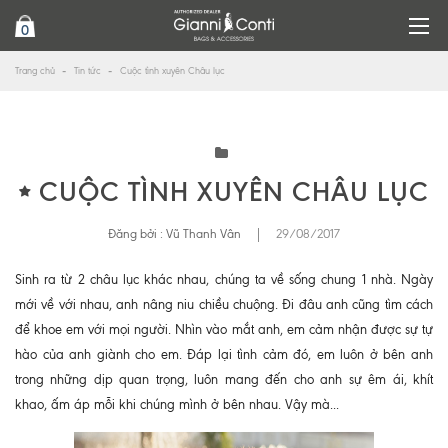
0
Trang chủ
Tin tức
Cuộc tình xuyên Châu lục
CUỘC TÌNH XUYÊN CHÂU LỤC
Đăng bởi :
Vũ Thanh Vân
|
29/08/2017
Sinh ra từ 2 châu lục khác nhau, chúng ta về sống chung 1 nhà. Ngày
mới về với nhau, anh nâng niu chiều chuộng. Đi đâu anh cũng tìm cách
để khoe em với mọi người. Nhìn vào mắt anh, em cảm nhận được sự tự
hào của anh giành cho em. Đáp lại tình cảm đó, em luôn ở bên anh
trong những dịp quan trọng, luôn mang đến cho anh sự êm ái, khít
khao, ấm áp mỗi khi chúng mình ở bên nhau. Vậy mà...