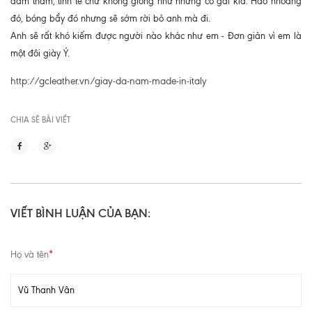
đằm thắm, tinh tế chứ không giống như những cô gái kia. Hào nhoáng
đó, bóng bẩy đó nhưng sẽ sớm rời bỏ anh mà đi.
Anh sẽ rất khó kiếm được người nào khác như em - Đơn giản vì em là
một đôi giày Ý.
http://gcleather.vn/giay-da-nam-made-in-italy
CHIA SẼ BÀI VIẾT
VIẾT BÌNH LUẬN CỦA BẠN:
Họ và tên
*