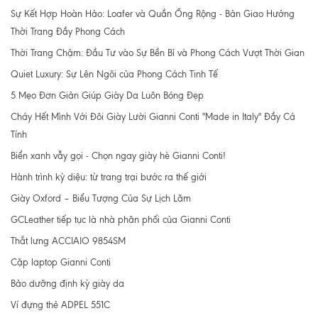
Sự Kết Hợp Hoàn Hảo: Loafer và Quần Ống Rộng - Bản Giao Hưởng
Thời Trang Đầy Phong Cách
Thời Trang Chậm: Đầu Tư vào Sự Bền Bỉ và Phong Cách Vượt Thời Gian
Quiet Luxury: Sự Lên Ngôi của Phong Cách Tinh Tế
5 Mẹo Đơn Giản Giúp Giày Da Luôn Bóng Đẹp
Cháy Hết Mình Với Đôi Giày Lười Gianni Conti "Made in Italy" Đầy Cá
Tính
Biển xanh vẫy gọi - Chọn ngay giày hè Gianni Conti!
Hành trình kỳ diệu: từ trang trại bước ra thế giới
Giày Oxford – Biểu Tượng Của Sự Lịch Lãm
GCLeather tiếp tục là nhà phân phối của Gianni Conti
Thắt lưng ACCIAIO 9854SM
Cặp laptop Gianni Conti
Bảo dưỡng định kỳ giày da
Ví đựng thẻ ADPEL 551C