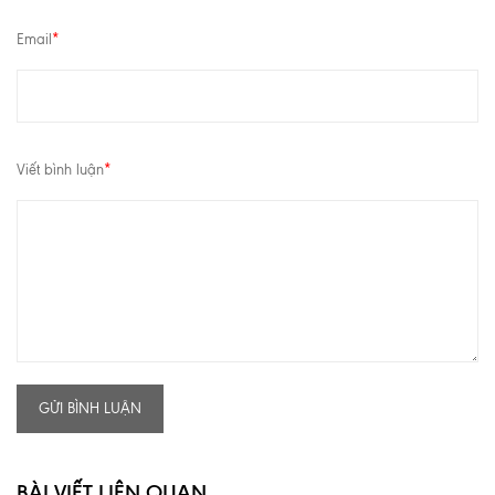
Email
*
Viết bình luận
*
GỬI BÌNH LUẬN
BÀI VIẾT LIÊN QUAN