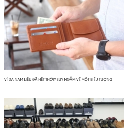
VÍ DA NAM LIỆU ĐÃ HẾT THỜI? SUY NGẪM VỀ MỘT BIỂU TƯỢNG