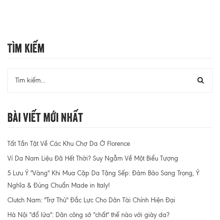
Tìm Kiếm
Bài Viết Mới Nhất
Tất Tần Tật Về Các Khu Chợ Da Ở Florence
Ví Da Nam Liệu Đã Hết Thời? Suy Ngẫm Về Một Biểu Tượng
5 Lưu Ý "Vàng" Khi Mua Cặp Da Tặng Sếp: Đảm Bảo Sang Trọng, Ý
Nghĩa & Đúng Chuẩn Made in Italy!
Clutch Nam: "Trợ Thủ" Đắc Lực Cho Dân Tài Chính Hiện Đại
Hà Nội "đổ lửa": Dân công sở "chất" thế nào với giày da?