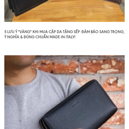
5 LƯU Ý "VÀNG" KHI MUA CẶP DA TẶNG SẾP: ĐẢM BẢO SANG TRỌNG,
Ý NGHĨA & ĐÚNG CHUẨN MADE IN ITALY!