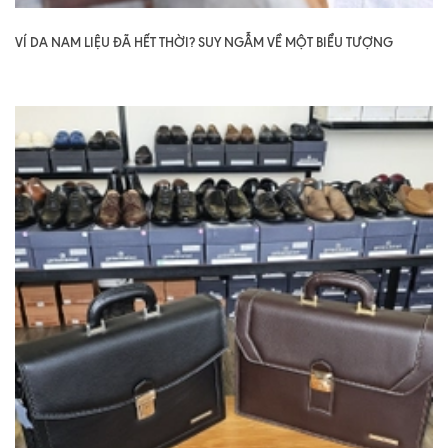
VÍ DA NAM LIỆU ĐÃ HẾT THỜI? SUY NGẪM VỀ MỘT BIỂU TƯỢNG