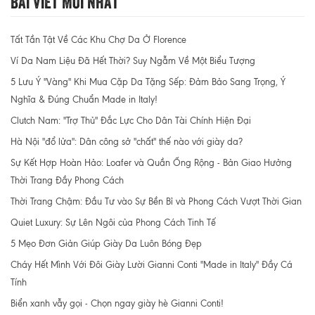
Bài Viết Mới Nhất
Tất Tần Tật Về Các Khu Chợ Da Ở Florence
Ví Da Nam Liệu Đã Hết Thời? Suy Ngẫm Về Một Biểu Tượng
5 Lưu Ý "Vàng" Khi Mua Cặp Da Tặng Sếp: Đảm Bảo Sang Trọng, Ý
Nghĩa & Đúng Chuẩn Made in Italy!
Clutch Nam: "Trợ Thủ" Đắc Lực Cho Dân Tài Chính Hiện Đại
Hà Nội "đổ lửa": Dân công sở "chất" thế nào với giày da?
Sự Kết Hợp Hoàn Hảo: Loafer và Quần Ống Rộng - Bản Giao Hưởng
Thời Trang Đầy Phong Cách
Thời Trang Chậm: Đầu Tư vào Sự Bền Bỉ và Phong Cách Vượt Thời Gian
Quiet Luxury: Sự Lên Ngôi của Phong Cách Tinh Tế
5 Mẹo Đơn Giản Giúp Giày Da Luôn Bóng Đẹp
Cháy Hết Mình Với Đôi Giày Lười Gianni Conti "Made in Italy" Đầy Cá
Tính
Biển xanh vẫy gọi - Chọn ngay giày hè Gianni Conti!