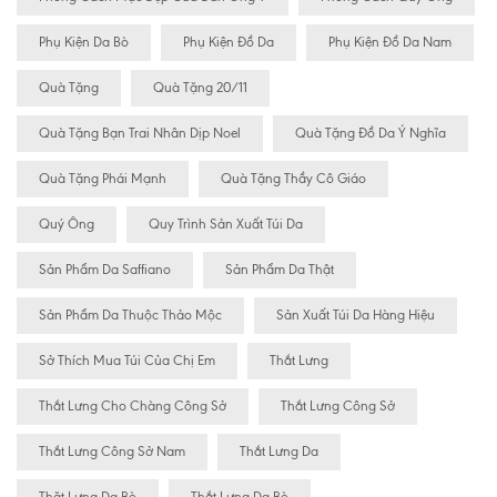
Phụ Kiện Da Bò
Phụ Kiện Đồ Da
Phụ Kiện Đồ Da Nam
Quà Tặng
Quà Tặng 20/11
Quà Tặng Bạn Trai Nhân Dịp Noel
Quà Tặng Đồ Da Ý Nghĩa
Quà Tặng Phái Mạnh
Quà Tặng Thầy Cô Giáo
Quý Ông
Quy Trình Sản Xuất Túi Da
Sản Phẩm Da Saffiano
Sản Phẩm Da Thật
Sản Phẩm Da Thuộc Thảo Mộc
Sản Xuất Túi Da Hàng Hiệu
Sở Thích Mua Túi Của Chị Em
Thắt Lưng
Thắt Lưng Cho Chàng Công Sở
Thắt Lưng Công Sở
Thắt Lưng Công Sở Nam
Thắt Lưng Da