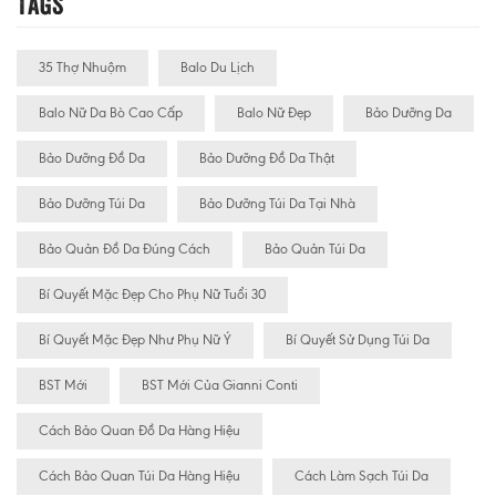
Tags
35 Thợ Nhuộm
Balo Du Lịch
Balo Nữ Da Bò Cao Cấp
Balo Nữ Đẹp
Bảo Dưỡng Da
Bảo Dưỡng Đồ Da
Bảo Dưỡng Đồ Da Thật
Bảo Dưỡng Túi Da
Bảo Dưỡng Túi Da Tại Nhà
Bảo Quản Đồ Da Đúng Cách
Bảo Quản Túi Da
Bí Quyết Mặc Đẹp Cho Phụ Nữ Tuổi 30
Bí Quyết Mặc Đẹp Như Phụ Nữ Ý
Bí Quyết Sử Dụng Túi Da
BST Mới
BST Mới Của Gianni Conti
Cách Bảo Quan Đồ Da Hàng Hiệu
Cách Bảo Quan Túi Da Hàng Hiệu
Cách Làm Sạch Túi Da