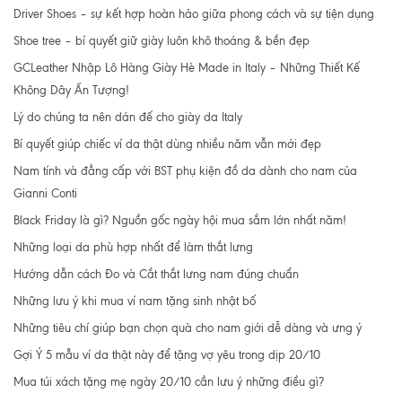
Driver Shoes – sự kết hợp hoàn hảo giữa phong cách và sự tiện dụng
Shoe tree – bí quyết giữ giày luôn khô thoáng & bền đẹp
GCLeather Nhập Lô Hàng Giày Hè Made in Italy – Những Thiết Kế
Không Dây Ấn Tượng!
Lý do chúng ta nên dán đế cho giày da Italy
Bí quyết giúp chiếc ví da thật dùng nhiều năm vẫn mới đẹp
Nam tính và đẳng cấp với BST phụ kiện đồ da dành cho nam của
Gianni Conti
Black Friday là gì? Nguồn gốc ngày hội mua sắm lớn nhất năm!
Những loại da phù hợp nhất để làm thắt lưng
Hướng dẫn cách Đo và Cắt thắt lưng nam đúng chuẩn
Những lưu ý khi mua ví nam tặng sinh nhật bố
Những tiêu chí giúp bạn chọn quà cho nam giới dễ dàng và ưng ý
Gợi Ý 5 mẫu ví da thật này để tặng vợ yêu trong dịp 20/10
Mua túi xách tặng mẹ ngày 20/10 cần lưu ý những điều gì?