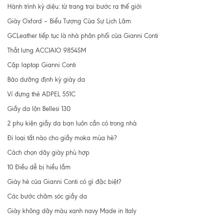
Hành trình kỳ diệu: từ trang trại bước ra thế giới
Giày Oxford – Biểu Tượng Của Sự Lịch Lãm
GCLeather tiếp tục là nhà phân phối của Gianni Conti
Thắt lưng ACCIAIO 9854SM
Cặp laptop Gianni Conti
Bảo dưỡng định kỳ giày da
Ví đựng thẻ ADPEL 551C
Giầy da lộn Bellesi 130
2 phụ kiện giầy da bạn luôn cần có trong nhà
Đi loại tất nào cho giầy moka mùa hè?
Cách chọn dây giày phù hợp
10 Điều dễ bị hiểu lầm
Giày hè của Gianni Conti có gì đặc biệt?
Các bước chăm sóc giầy da
Giày không dây màu xanh navy Made in Italy