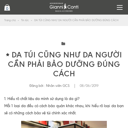
0
Trang chủ
Tin tức
DA TÚI CŨNG NHƯ DA NGƯỜI CẦN PHẢI BẢO DƯỠNG ĐÚNG CÁCH
DA TÚI CŨNG NHƯ DA NGƯỜI
CẦN PHẢI BẢO DƯỠNG ĐÚNG
CÁCH
Đăng bởi :
Nhân viên GCS
|
08/06/2019
1. Hiểu rõ chất liệu da mình sử dụng là da gì?
Mỗi 1 loại da đều có cách bảo quản khác nhau, khi hiểu rõ loại da bạn
sẽ có những cách bảo vệ túi chính xác nhất.