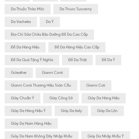
Da Thuộc Thảo Mộc
Da Thuoc Tuscanny
Da Vachetta
Da Ý
Địa Chỉ Sữa Chữa Bão Dưỡng Đồ Da Cao Cấp
Đồ Da Hàng Hiệu
Đồ Da Hàng Hiệu Cao Cấp
Đồ Da Quà Tặng Ý Nghĩa
Đồ Da Thật
Đồ Da Ý
Gcleather
Gianni Conti
Gianni Conti Thương Hiệu Toàn Cầu
Gianni Coti
Giày Chuẩn Ý
Giày Công Sở
Giày Da Hàng Hiệu
Giày Da Hàng Hiệu Ý
Giày Da Italy
Giày Da Lộn
Giày Da Nam Hàng Hiệu
Giày Da Nam Không Dây Nhập Khẩu
Giày Da Nhập Khẩu Ý