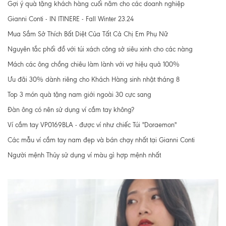
Gợi ý quà tặng khách hàng cuối năm cho các doanh nghiệp
Gianni Conti - IN ITINERE - Fall Winter 23.24
Mua Sắm Sở Thích Bất Diệt Của Tất Cả Chị Em Phụ Nữ
Nguyên tắc phối đồ với túi xách công sở siêu xinh cho các nàng
Mách các ông chồng chiêu làm lành với vợ hiệu quả 100%
Ưu đãi 30% dành riêng cho Khách Hàng sinh nhật tháng 8
Top 3 món quà tặng nam giới ngoài 30 cực sang
Đàn ông có nên sử dụng ví cầm tay không?
Ví cầm tay VP0169BLA - được ví như chiếc Túi "Doraemon"
Các mẫu ví cầm tay nam đẹp và bán chạy nhất tại Gianni Conti
Người mệnh Thủy sử dụng ví màu gì hợp mệnh nhất