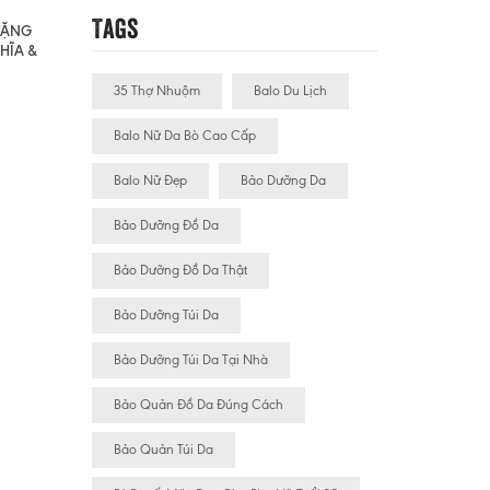
Tags
 TẶNG
HĨA &
35 Thợ Nhuộm
Balo Du Lịch
Balo Nữ Da Bò Cao Cấp
Balo Nữ Đẹp
Bảo Dưỡng Da
Bảo Dưỡng Đồ Da
Bảo Dưỡng Đồ Da Thật
Bảo Dưỡng Túi Da
Bảo Dưỡng Túi Da Tại Nhà
Bảo Quản Đồ Da Đúng Cách
Bảo Quản Túi Da