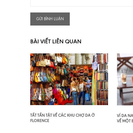
GỬI BÌNH LUẬN
BÀI VIẾT LIÊN QUAN
TẤT TẦN TẬT VỀ CÁC KHU CHỢ DA Ở
VÍ DA N
FLORENCE
VỀ MỘT 