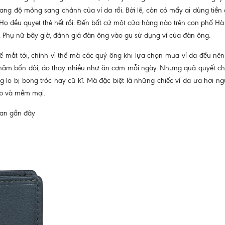
sang độ mỏng sang chảnh của ví da rồi. Bởi lẽ, còn có mấy ai dùng tiền
ọ đều quyẹt thẻ hết rồi. Đến bất cứ một cửa hàng nào trên con phố Hà
. Phụ nữ bây giờ, đánh giá đàn ông vào gu sử dụng ví của đàn ông.
 mắt tới, chính vì thế mà các quý ông khi lựa chọn mua ví da đều nên
 năm bốn đôi, áo thay nhiều như ăn cơm mỗi ngày. Nhưng quả quyết chi
o bị bong tróc hay cũ kĩ. Mà đặc biệt là những chiếc ví da ưa hơi n
ẹp và mềm mại.
ian gần đây