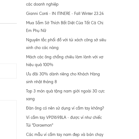
các doanh nghiệp
Gianni Conti - IN ITINERE - Fall Winter 23.24
Mua Sắm Sở Thích Bất Diệt Của Tất Cả Chị
Em Phụ Nữ
Nguyên tắc phối đồ với túi xách công sở siêu
xinh cho các nàng
Mách các ông chồng chiêu làm lành với vợ
hiệu quả 100%
Ưu đãi 30% dành riêng cho Khách Hàng
sinh nhật tháng 8
Top 3 món quà tặng nam giới ngoài 30 cực
sang
Đàn ông có nên sử dụng ví cầm tay không?
Ví cầm tay VP0169BLA - được ví như chiếc
Túi "Doraemon"
Các mẫu ví cầm tay nam đẹp và bán chạy