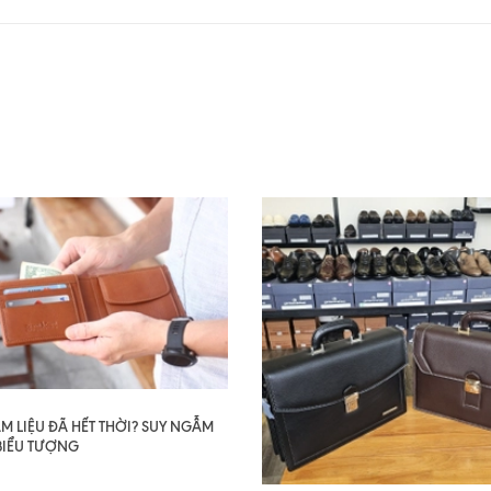
AM LIỆU ĐÃ HẾT THỜI? SUY NGẪM
BIỂU TƯỢNG