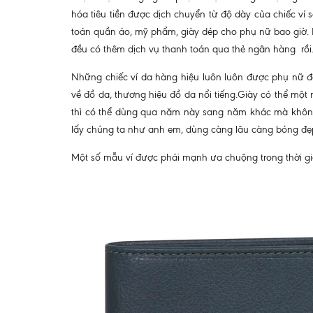
hóa tiêu tiền được dịch chuyển từ độ dày của chiếc ví 
toán quần áo, mỹ phẩm, giày dép cho phụ nữ bao giờ. H
đều có thêm dịch vụ thanh toán qua thẻ ngân hàng rồi
Những chiếc ví da hàng hiệu luôn luôn được phụ nữ để
về đồ da, thương hiệu đồ da nổi tiếng.Giày có thể một
thì có thể dùng qua năm này sang năm khác mà không l
lấy chúng ta như anh em, dùng càng lâu càng bóng đ
Một số mẫu ví được phái mạnh ưa chuộng trong thời g