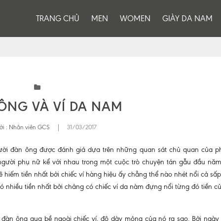
TRANG CHỦ
MEN
WOMEN
GIÀY DA NAM
ÔNG VÀ VÍ DA NAM
ởi :
Nhân viên GCS
|
31/03/2017
ười đàn ông được đánh giá dựa trên những quan sát chủ quan của p
người phụ nữ kể với nhau trong một cuộc trò chuyện tán gẫu đầu năm
 hiếm tiền nhất bởi chiếc ví hàng hiệu ấy chẳng thể nào nhét nổi cả sấp
nhiều tiền nhất bởi chảng có chiếc ví da nàm đựng nổi từng đó tiền c
 đàn ông qua bề ngoài chiếc ví, độ dày mỏng của nó ra sao. Bởi ngày