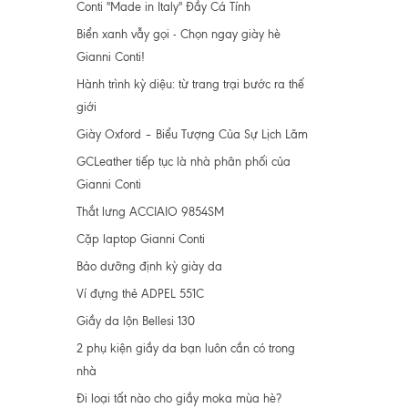
Conti "Made in Italy" Đầy Cá Tính
Biển xanh vẫy gọi - Chọn ngay giày hè
Gianni Conti!
Hành trình kỳ diệu: từ trang trại bước ra thế
giới
Giày Oxford – Biểu Tượng Của Sự Lịch Lãm
GCLeather tiếp tục là nhà phân phối của
Gianni Conti
Thắt lưng ACCIAIO 9854SM
Cặp laptop Gianni Conti
Bảo dưỡng định kỳ giày da
Ví đựng thẻ ADPEL 551C
Giầy da lộn Bellesi 130
2 phụ kiện giầy da bạn luôn cần có trong
nhà
Đi loại tất nào cho giầy moka mùa hè?