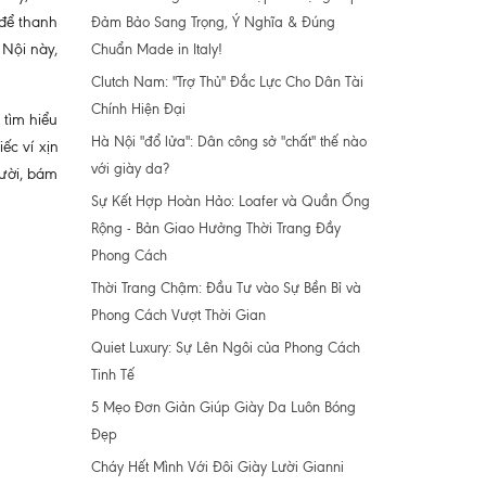
 để thanh
Đảm Bảo Sang Trọng, Ý Nghĩa & Đúng
 Nội này,
Chuẩn Made in Italy!
Clutch Nam: "Trợ Thủ" Đắc Lực Cho Dân Tài
Chính Hiện Đại
 tìm hiểu
Hà Nội "đổ lửa": Dân công sở "chất" thế nào
ếc ví xịn
với giày da?
gười, bám
Sự Kết Hợp Hoàn Hảo: Loafer và Quần Ống
Rộng - Bản Giao Hưởng Thời Trang Đầy
Phong Cách
Thời Trang Chậm: Đầu Tư vào Sự Bền Bỉ và
Phong Cách Vượt Thời Gian
Quiet Luxury: Sự Lên Ngôi của Phong Cách
Tinh Tế
5 Mẹo Đơn Giản Giúp Giày Da Luôn Bóng
Đẹp
Cháy Hết Mình Với Đôi Giày Lười Gianni