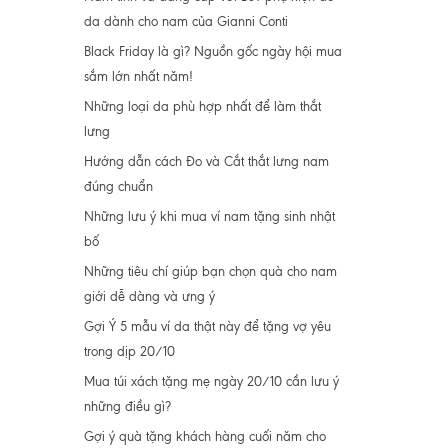
da dành cho nam của Gianni Conti
Black Friday là gì? Nguồn gốc ngày hội mua
sắm lớn nhất năm!
Những loại da phù hợp nhất để làm thắt
lưng
Hướng dẫn cách Đo và Cắt thắt lưng nam
đúng chuẩn
Những lưu ý khi mua ví nam tặng sinh nhật
bố
Những tiêu chí giúp bạn chọn quà cho nam
giới dễ dàng và ưng ý
Gợi Ý 5 mẫu ví da thật này để tặng vợ yêu
trong dịp 20/10
Mua túi xách tặng mẹ ngày 20/10 cần lưu ý
những điều gì?
Gợi ý quà tặng khách hàng cuối năm cho