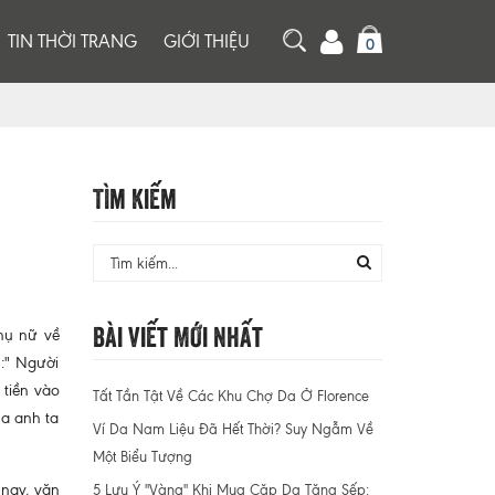
TIN THỜI TRANG
GIỚI THIỆU
0
Tìm Kiếm
Bài Viết Mới Nhất
hụ nữ về
:" Người
 tiền vào
Tất Tần Tật Về Các Khu Chợ Da Ở Florence
ủa anh ta
Ví Da Nam Liệu Đã Hết Thời? Suy Ngẫm Về
Một Biểu Tượng
 nay, văn
5 Lưu Ý "Vàng" Khi Mua Cặp Da Tặng Sếp: