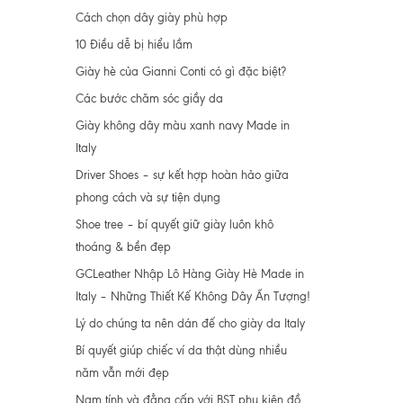
Cách chọn dây giày phù hợp
10 Điều dễ bị hiểu lầm
Giày hè của Gianni Conti có gì đặc biệt?
Các bước chăm sóc giầy da
Giày không dây màu xanh navy Made in
Italy
Driver Shoes – sự kết hợp hoàn hảo giữa
phong cách và sự tiện dụng
Shoe tree – bí quyết giữ giày luôn khô
thoáng & bền đẹp
GCLeather Nhập Lô Hàng Giày Hè Made in
Italy – Những Thiết Kế Không Dây Ấn Tượng!
Lý do chúng ta nên dán đế cho giày da Italy
Bí quyết giúp chiếc ví da thật dùng nhiều
năm vẫn mới đẹp
Nam tính và đẳng cấp với BST phụ kiện đồ