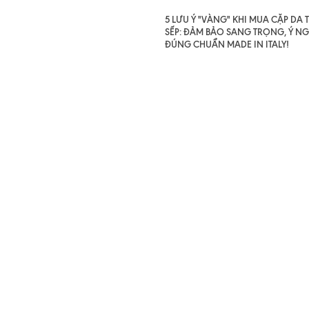
5 LƯU Ý "VÀNG" KHI MUA CẶP DA
SẾP: ĐẢM BẢO SANG TRỌNG, Ý NG
ĐÚNG CHUẨN MADE IN ITALY!