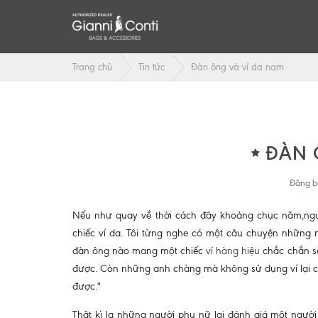
Trang chủ
Tin tức
Đàn ông và ví da nam
ĐÀN 
Đăng b
Nếu như quay về thời cách đây khoảng chục năm,ng
chiếc ví da. Tôi từng nghe có một câu chuyện những 
đàn ông nào mang một chiếc
ví hàng hiệu
chắc chắn sẽ
được. Còn những anh chàng mà không sử dụng ví lại có 
được."
Thật kì lạ những người phụ nữ lại đánh giá một người