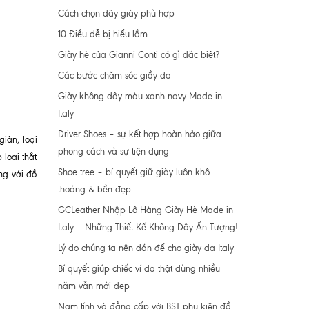
Cách chọn dây giày phù hợp
10 Điều dễ bị hiểu lầm
Giày hè của Gianni Conti có gì đặc biệt?
Các bước chăm sóc giầy da
Giày không dây màu xanh navy Made in
Italy
Driver Shoes – sự kết hợp hoàn hảo giữa
iản, loại
phong cách và sự tiện dụng
loại thắt
Shoe tree – bí quyết giữ giày luôn khô
ng với đồ
thoáng & bền đẹp
GCLeather Nhập Lô Hàng Giày Hè Made in
Italy – Những Thiết Kế Không Dây Ấn Tượng!
Lý do chúng ta nên dán đế cho giày da Italy
Bí quyết giúp chiếc ví da thật dùng nhiều
năm vẫn mới đẹp
Nam tính và đẳng cấp với BST phụ kiện đồ