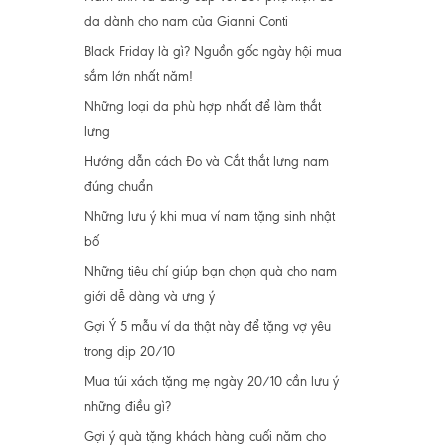
da dành cho nam của Gianni Conti
Black Friday là gì? Nguồn gốc ngày hội mua
sắm lớn nhất năm!
Những loại da phù hợp nhất để làm thắt
lưng
Hướng dẫn cách Đo và Cắt thắt lưng nam
đúng chuẩn
Những lưu ý khi mua ví nam tặng sinh nhật
bố
Những tiêu chí giúp bạn chọn quà cho nam
giới dễ dàng và ưng ý
Gợi Ý 5 mẫu ví da thật này để tặng vợ yêu
trong dịp 20/10
Mua túi xách tặng mẹ ngày 20/10 cần lưu ý
những điều gì?
Gợi ý quà tặng khách hàng cuối năm cho