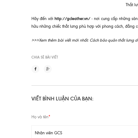
Thắt l
http://gcleather.vn/
Hãy đến với
- nơi cung cấp những sả
hữu những chiếc thắt lưng phù hợp với phong cách, đẳng 
Cách bảo quản thắt lưng d
>>>Xem thêm bài viết mới nhất:
CHIA SẼ BÀI VIẾT
VIẾT BÌNH LUẬN CỦA BẠN:
Họ và tên
*