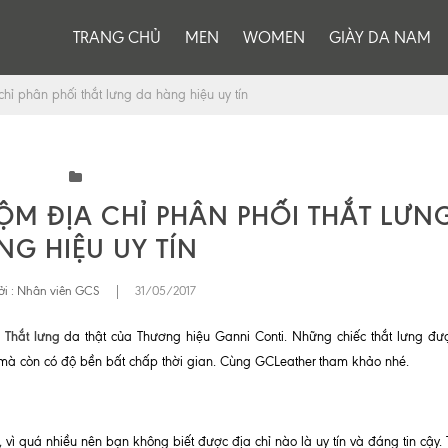
TRANG CHỦ
MEN
WOMEN
GIÀY DA NAM
ỉ phân phối thắt lưng da hàng hiệu uy tín
ỘM ĐỊA CHỈ PHÂN PHỐI THẮT LƯN
NG HIỆU UY TÍN
i :
Nhân viên GCS
|
31/05/2017
Thắt lưng
m
da thật của Thương hiệu Ganni Conti. Những chiếc thắt lưng đư
mà còn có độ bền bất chấp thời gian. Cùng GCLeather
tham khảo nhé.
, vì quá nhiều nên bạn không biết được địa chỉ nào là uy tín và đáng tin cậy.