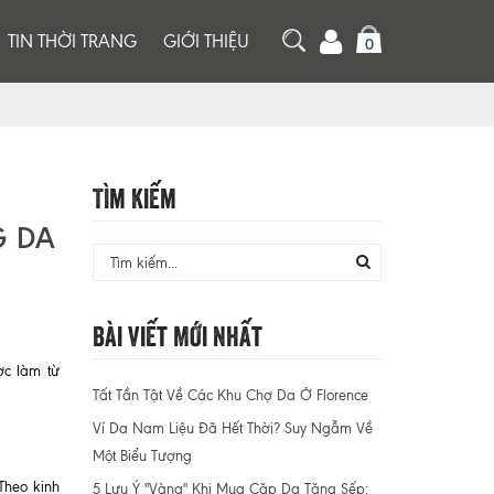
TIN THỜI TRANG
GIỚI THIỆU
0
Tìm Kiếm
G DA
Bài Viết Mới Nhất
ợc làm từ
Tất Tần Tật Về Các Khu Chợ Da Ở Florence
Ví Da Nam Liệu Đã Hết Thời? Suy Ngẫm Về
Một Biểu Tượng
 Theo kinh
5 Lưu Ý "Vàng" Khi Mua Cặp Da Tặng Sếp: