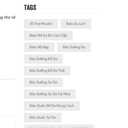
Tags
ng như sở
35 Thợ Nhuộm
Balo Du Lịch
Balo Nữ Da Bò Cao Cấp
Balo Nữ Đẹp
Bảo Dưỡng Da
Bảo Dưỡng Đồ Da
Bảo Dưỡng Đồ Da Thật
Bảo Dưỡng Túi Da
Bảo Dưỡng Túi Da Tại Nhà
Bảo Quản Đồ Da Đúng Cách
Bảo Quản Túi Da