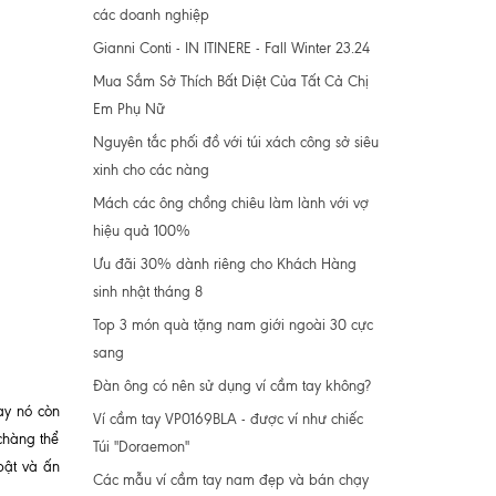
các doanh nghiệp
Gianni Conti - IN ITINERE - Fall Winter 23.24
Mua Sắm Sở Thích Bất Diệt Của Tất Cả Chị
Em Phụ Nữ
Nguyên tắc phối đồ với túi xách công sở siêu
xinh cho các nàng
Mách các ông chồng chiêu làm lành với vợ
hiệu quả 100%
Ưu đãi 30% dành riêng cho Khách Hàng
sinh nhật tháng 8
Top 3 món quà tặng nam giới ngoài 30 cực
sang
Đàn ông có nên sử dụng ví cầm tay không?
ay nó còn
Ví cầm tay VP0169BLA - được ví như chiếc
chàng thể
Túi "Doraemon"
bật và ấn
Các mẫu ví cầm tay nam đẹp và bán chạy