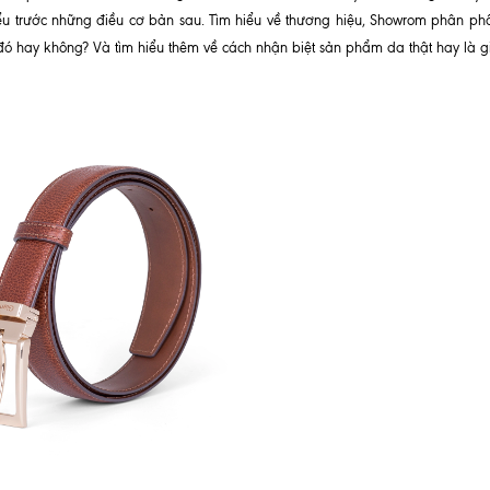
ểu trước những điều cơ bản sau. Tìm hiểu về thương hiệu, Showrom phân ph
ó hay không? Và tìm hiểu thêm về cách nhận biệt sản phẩm da thật hay là g