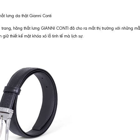
hắt lưng da thật Gianni Conti
 trang, hãng thắt lưng GIANNI CONTI đã cho ra mắt thị trường với những mẫu
ữ thiết kế mặt khóa xỏ lỗ tinh tế mà lịch sự.