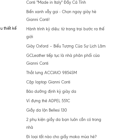
Conti "Made in Italy" Đầy Cá Tính
Biển xanh vẫy gọi - Chọn ngay giày hè
Gianni Conti!
 thiết kế
Hành trình kỳ diệu: từ trang trại bước ra thế
giới
Giày Oxford – Biểu Tượng Của Sự Lịch Lãm
GCLeather tiếp tục là nhà phân phối của
Gianni Conti
Thắt lưng ACCIAIO 9854SM
Cặp laptop Gianni Conti
Bảo dưỡng định kỳ giày da
Ví đựng thẻ ADPEL 551C
Giầy da lộn Bellesi 130
2 phụ kiện giầy da bạn luôn cần có trong
nhà
Đi loại tất nào cho giầy moka mùa hè?