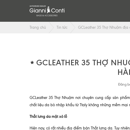
Trang chủ
Tin tức
GCLeather 35 Thợ Nhuộm địa ch
GCLEATHER 35 THỢ NHU
HÀ
Đăng bở
GCLeather 35 Thợ Nhuộm nơi chuyên cung cấp sản phẩ
chất liệu da bò nhập khẩu từ Ttaly không những mềm mại 
Thắt lưng da mặt xỏ lỗ
Hiện nay, có rất nhiều địa điểm bán Thắt lưng da. Tuy nhiên