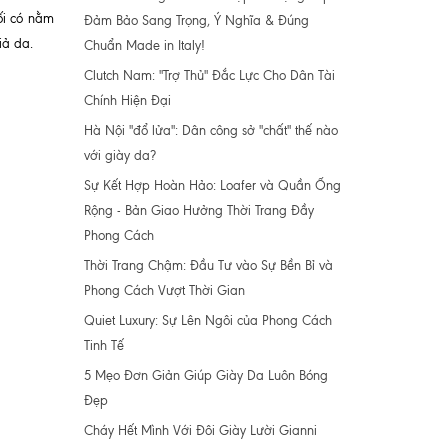
ối có nằm
Đảm Bảo Sang Trọng, Ý Nghĩa & Đúng
iả da.
Chuẩn Made in Italy!
Clutch Nam: "Trợ Thủ" Đắc Lực Cho Dân Tài
Chính Hiện Đại
Hà Nội "đổ lửa": Dân công sở "chất" thế nào
với giày da?
Sự Kết Hợp Hoàn Hảo: Loafer và Quần Ống
Rộng - Bản Giao Hưởng Thời Trang Đầy
Phong Cách
Thời Trang Chậm: Đầu Tư vào Sự Bền Bỉ và
Phong Cách Vượt Thời Gian
Quiet Luxury: Sự Lên Ngôi của Phong Cách
Tinh Tế
5 Mẹo Đơn Giản Giúp Giày Da Luôn Bóng
Đẹp
Cháy Hết Mình Với Đôi Giày Lười Gianni