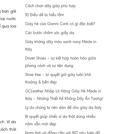
Cách chọn dây giày phù hợp
 bạn gái
10 Điều dễ bị hiểu lầm
loại nước
Giày hè của Gianni Conti có gì đặc biệt?
 qua loa
Các bước chăm sóc giầy da
Giày không dây màu xanh navy Made in
Italy
Driver Shoes – sự kết hợp hoàn hảo giữa
phong cách và sự tiện dụng
Shoe tree – bí quyết giữ giày luôn khô
thoáng & bền đẹp
GCLeather Nhập Lô Hàng Giày Hè Made in
Italy – Những Thiết Kế Không Dây Ấn Tượng!
Lý do chúng ta nên dán đế cho giày da Italy
Bí quyết giúp chiếc ví da thật dùng nhiều
ch. Ví da
năm vẫn mới đẹp
cách thời
Nam tính và đẳng cấp với BST phụ kiện đồ