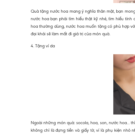
Quà tặng nước hoa mang ý nghĩa thân mật, bạn mong 
nước hoa bạn phải tìm hiểu thật kỹ nhé, tìm hiểu tính
hoa thường dùng, nước hoa muốn tặng có phù hợp với
đại khái sẽ làm mất đi giá trị của món quà.
4. Tặng ví da
Ngoài những món quà: socola, hoa, son, nước hoa... th
không chỉ là đựng tiền và giấy tờ, ví là phụ kiện nhỏ