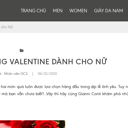
TRANG CHỦ
MEN
WOMEN
GIÀY DA NAM
h cho Nữ
NG VALENTINE DÀNH CHO NỮ
i :
Nhân viên GCS
|
08/02/2020
là hai món quà luôn được lựa chọn hàng đầu trong dịp lễ tình yêu. Tuy 
e mà bạn vẫn chưa biết?...Vậy thì hãy cùng Gianni Conti khám phá n