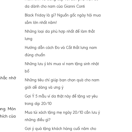
da dành cho nam của Gianni Conti
Black Friday là gì? Nguồn gốc ngày hội mua
sắm lớn nhất năm!
Những loại da phù hợp nhất để làm thắt
lưng
Hướng dẫn cách Đo và Cắt thắt lưng nam
đúng chuẩn
Những lưu ý khi mua ví nam tặng sinh nhật
bố
nhắc nhở
Những tiêu chí giúp bạn chọn quà cho nam
giới dễ dàng và ưng ý
Gợi Ý 5 mẫu ví da thật này để tặng vợ yêu
trong dịp 20/10
tặng. Món
Mua túi xách tặng mẹ ngày 20/10 cần lưu ý
thích của
những điều gì?
Gợi ý quà tặng khách hàng cuối năm cho