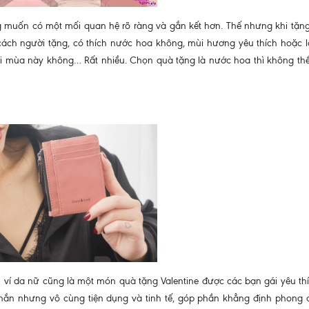
muốn có một mối quan hệ rõ ràng và gắn kết hơn. Thế nhưng khi tặng
 cách người tặng, có thích nước hoa không, mùi hương yêu thích hoặc 
 mùa này không… Rất nhiều. Chọn quà tặng là nước hoa thì không thể
ì ví da nữ cũng là một món quà tặng Valentine được các bạn gái yêu thí
 nhắn nhưng vô cùng tiện dụng và tinh tế, góp phần khẳng định phong 