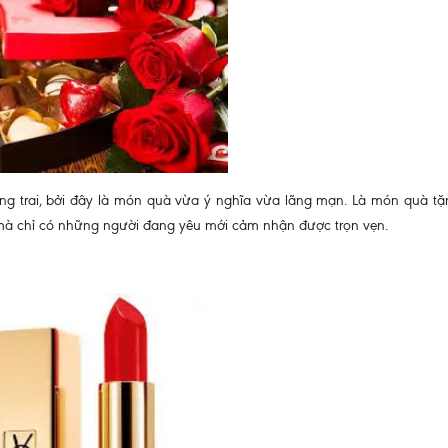
àng trai, bởi đây là món quà vừa ý nghĩa vừa lãng mạn. Là món quà t
 mà chỉ có những người đang yêu mới cảm nhận được trọn vẹn.