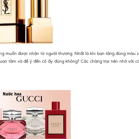
ng muốn được nhận từ người thương. Nhất là khi bạn tặng đúng màu s
uan tâm và để ý đến cô ấy đúng không? Các chàng trai nên nhớ với cá