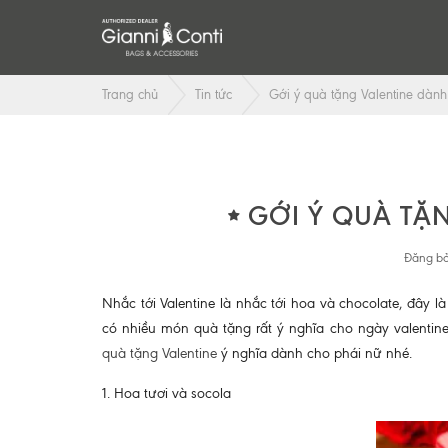
Trang chủ
Tin tức
Gới ý quà tặng Valentine dàn
GỚI Ý QUÀ TẶ
Đăng bở
Nhắc tới Valentine là nhắc tới hoa và chocolate, đây 
có nhiều món quà tặng rất ý nghĩa cho ngày valentin
quà tặng Valentine
ý nghĩa dành cho phái nữ nhé.
1. Hoa tươi và socola