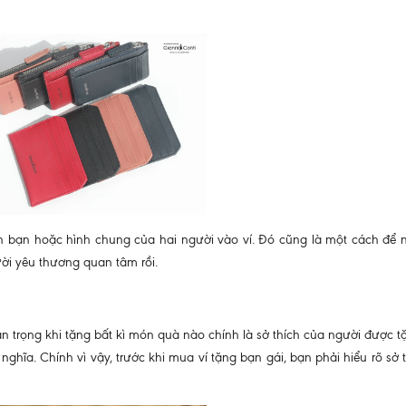
 bạn hoặc hình chung của hai người vào ví. Đó cũng là một cách để 
ời yêu thương quan tâm rồi.
an trọng khi tặng bất kì món quà nào chính là sở thích của người được 
ghĩa. Chính vì vậy, trước khi mua ví tặng bạn gái, bạn phải hiểu rõ sở 