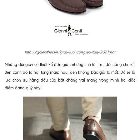
http://gcleather.vn/giay-luoi-cong-so-italy-2061mar
Những đôi giày có thiết kế đơn giản nhưng tinh tế tỉ mỉ đến từng chi tiết.
Bên cạnh đó là hai tông màu: nâu, đen không bao giờ lỗ mốt. Đó sẽ là
lựa chọn ưu hàng đầu của bất chàng trai mang trong mình hai đặc
điểm đáng quý này.