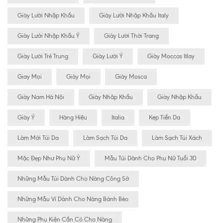
Giày Lười Nhập Khẩu
Giày Lười Nhập Khẩu Italy
Giày Lười Nhập Khẩu Ý
Giày Lười Thời Trang
Giày Lười Trẻ Trung
Giày Lười Ý
Giày Moccas Itlay
Giay Mọi
Giày Mọi
Giày Mosca
Giày Nam Hà Nội
Giày Nhâp Khẩu
Giày Nhập Khẩu
Giày Ý
Hàng Hiệu
Italia
Kẹp Tiền Da
Làm Mới Túi Da
Làm Sạch Túi Da
Làm Sạch Túi Xách
Mặc Đẹp Như Phụ Nữ Ý
Mẫu Túi Dành Cho Phụ Nữ Tuổi 30
Những Mẫu Túi Dành Cho Nàng Công Sở
Những Mẫu Ví Dành Cho Nàng Bánh Bèo
Những Phụ Kiện Cần Có Cho Nàng