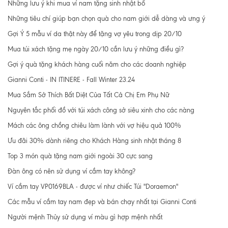
Những lưu ý khi mua ví nam tặng sinh nhật bố
Những tiêu chí giúp bạn chọn quà cho nam giới dễ dàng và ưng ý
Gợi Ý 5 mẫu ví da thật này để tặng vợ yêu trong dịp 20/10
Mua túi xách tặng mẹ ngày 20/10 cần lưu ý những điều gì?
Gợi ý quà tặng khách hàng cuối năm cho các doanh nghiệp
Gianni Conti - IN ITINERE - Fall Winter 23.24
Mua Sắm Sở Thích Bất Diệt Của Tất Cả Chị Em Phụ Nữ
Nguyên tắc phối đồ với túi xách công sở siêu xinh cho các nàng
Mách các ông chồng chiêu làm lành với vợ hiệu quả 100%
Ưu đãi 30% dành riêng cho Khách Hàng sinh nhật tháng 8
Top 3 món quà tặng nam giới ngoài 30 cực sang
Đàn ông có nên sử dụng ví cầm tay không?
Ví cầm tay VP0169BLA - được ví như chiếc Túi "Doraemon"
Các mẫu ví cầm tay nam đẹp và bán chạy nhất tại Gianni Conti
Người mệnh Thủy sử dụng ví màu gì hợp mệnh nhất