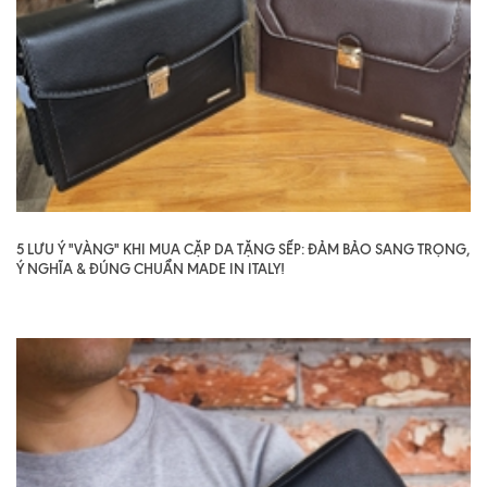
5 LƯU Ý "VÀNG" KHI MUA CẶP DA TẶNG SẾP: ĐẢM BẢO SANG TRỌNG,
Ý NGHĨA & ĐÚNG CHUẨN MADE IN ITALY!