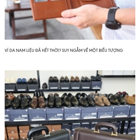
VÍ DA NAM LIỆU ĐÃ HẾT THỜI? SUY NGẪM VỀ MỘT BIỂU TƯỢNG