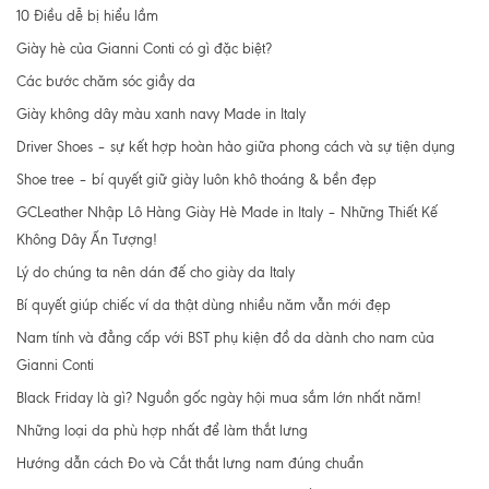
10 Điều dễ bị hiểu lầm
Giày hè của Gianni Conti có gì đặc biệt?
Các bước chăm sóc giầy da
Giày không dây màu xanh navy Made in Italy
Driver Shoes – sự kết hợp hoàn hảo giữa phong cách và sự tiện dụng
Shoe tree – bí quyết giữ giày luôn khô thoáng & bền đẹp
GCLeather Nhập Lô Hàng Giày Hè Made in Italy – Những Thiết Kế
Không Dây Ấn Tượng!
Lý do chúng ta nên dán đế cho giày da Italy
Bí quyết giúp chiếc ví da thật dùng nhiều năm vẫn mới đẹp
Nam tính và đẳng cấp với BST phụ kiện đồ da dành cho nam của
Gianni Conti
Black Friday là gì? Nguồn gốc ngày hội mua sắm lớn nhất năm!
Những loại da phù hợp nhất để làm thắt lưng
Hướng dẫn cách Đo và Cắt thắt lưng nam đúng chuẩn