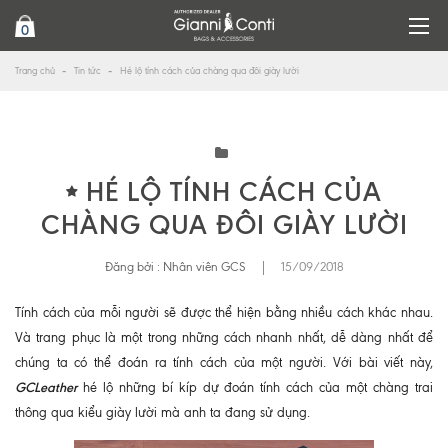
0
Trang chủ
Tin tức
Hé lộ tính cách của chàng qua đôi giày lười
HÉ LỘ TÍNH CÁCH CỦA
CHÀNG QUA ĐÔI GIÀY LƯỜI
Đăng bởi :
Nhân viên GCS
|
15/09/2018
Tính cách của mỗi người sẽ được thể hiện bằng nhiều cách khác nhau.
Và trang phục là một trong những cách nhanh nhất, dễ dàng nhất để
chúng ta có thể đoán ra tính cách của một người. Với bài viết này,
GCLeather
hé lộ những bí kíp dự đoán tính cách của một chàng trai
thông qua kiểu giày lười mà anh ta đang sử dụng.