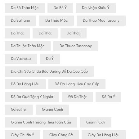
Da Bò Thảo Mộc
Da Bò Ý
Da Nhập Khẩu Ý
Da Saffiano
Da Thảo Mộc
Da Thao Moc Tuscany
Da That
Da Thật
Da Thâtj
Da Thuộc Thảo Mộc
Da Thuoc Tuscanny
Da Vachetta
Da Ý
Địa Chỉ Sữa Chữa Bão Dưỡng Đồ Da Cao Cấp
Đồ Da Hàng Hiệu
Đồ Da Hàng Hiệu Cao Cấp
Đồ Da Quà Tặng Ý Nghĩa
Đồ Da Thật
Đồ Da Ý
Gcleather
Gianni Conti
Gianni Conti Thương Hiệu Toàn Cầu
Gianni Coti
Giày Chuẩn Ý
Giày Công Sở
Giày Da Hàng Hiệu