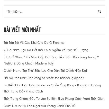
Bài Viết Mới Nhất
Tất Tần Tật Về Các Khu Chợ Da Ở Florence
Ví Da Nam Liệu Đã Hết Thời? Suy Ngẫm Về Một Biểu Tượng
5 Lưu Ý "Vàng" Khi Mua Cặp Da Tặng Sếp: Đảm Bảo Sang Trọng, Ý
Nghĩa & Đúng Chuẩn Made in Italy!
Clutch Nam: "Trợ Thủ" Đắc Lực Cho Dân Tài Chính Hiện Đại
Hà Nội "đổ lửa": Dân công sở "chất" thế nào với giày da?
Sự Kết Hợp Hoàn Hảo: Loafer và Quần Ống Rộng - Bản Giao Hưởng
Thời Trang Đầy Phong Cách
Thời Trang Chậm: Đầu Tư vào Sự Bền Bỉ và Phong Cách Vượt Thời Gian
Quiet Luxury: Sự Lên Ngôi của Phong Cách Tinh Tế