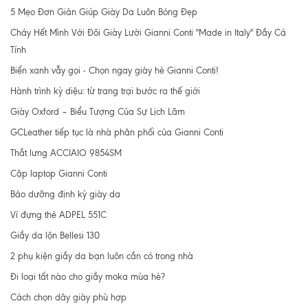
5 Mẹo Đơn Giản Giúp Giày Da Luôn Bóng Đẹp
Cháy Hết Mình Với Đôi Giày Lười Gianni Conti "Made in Italy" Đầy Cá
Tính
Biển xanh vẫy gọi - Chọn ngay giày hè Gianni Conti!
Hành trình kỳ diệu: từ trang trại bước ra thế giới
Giày Oxford – Biểu Tượng Của Sự Lịch Lãm
GCLeather tiếp tục là nhà phân phối của Gianni Conti
Thắt lưng ACCIAIO 9854SM
Cặp laptop Gianni Conti
Bảo dưỡng định kỳ giày da
Ví đựng thẻ ADPEL 551C
Giầy da lộn Bellesi 130
2 phụ kiện giầy da bạn luôn cần có trong nhà
Đi loại tất nào cho giầy moka mùa hè?
Cách chọn dây giày phù hợp