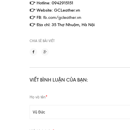
👉 Hotline: 0942915151
👉 Website: GCLeather.vn
👉 FB:
fb.com/gcleather.vn
👉 Địa chỉ: 35 Thợ Nhuộm, Hà Nội
CHIA SẼ BÀI VIẾT
VIẾT BÌNH LUẬN CỦA BẠN:
Họ và tên
*