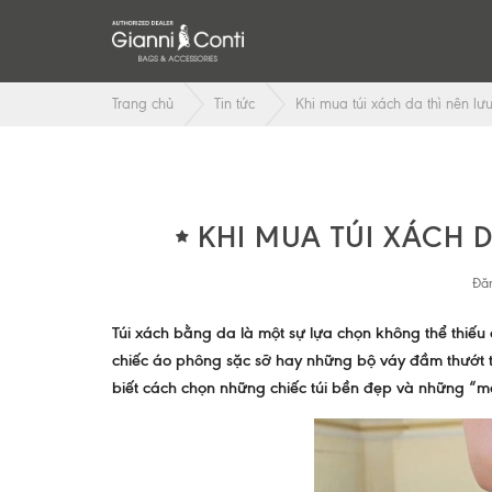
Trang chủ
Tin tức
Khi mua túi xách da thì nên lư
KHI MUA TÚI XÁCH D
Đăn
Túi xách bằng da là một sự lựa chọn không thể thiếu đ
chiếc áo phông sặc sỡ hay những bộ váy đầm thướt th
biết cách chọn những chiếc túi bền đẹp và những “