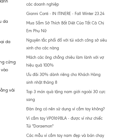
 đánh
các doanh nghiệp
Gianni Conti - IN ITINERE - Fall Winter 23.24
u da
Mua Sắm Sở Thích Bất Diệt Của Tất Cả Chị
Em Phụ Nữ
Nguyên tắc phối đồ với túi xách công sở siêu
oại da
xinh cho các nàng
Mách các ông chồng chiêu làm lành với vợ
ông cứng
hiệu quả 100%
m vào
Ưu đãi 30% dành riêng cho Khách Hàng
sinh nhật tháng 8
bằng vải
Top 3 món quà tặng nam giới ngoài 30 cực
sang
Đàn ông có nên sử dụng ví cầm tay không?
Ví cầm tay VP0169BLA - được ví như chiếc
Túi "Doraemon"
Các mẫu ví cầm tay nam đẹp và bán chạy