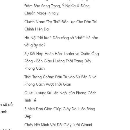
Đảm Bảo Sang Trọng, Ý Nghĩa & Đúng
Chuẩn Made in Italy!
Clutch Nam: "Trợ Thủ" Đắc Lực Cho Dân Tài
Chính Hiện Đại
Hà Nội "đổ lửa": Dân công sở "chất" thế nào
với giày da?
Sự Kết Hợp Hoàn Hảo: Loafer và Quần Ống
Rộng - Bản Giao Hưởng Thời Trang Đầy
Phong Cách
Thời Trang Chậm: Đầu Tư vào Sự Bền Bỉ và
Phong Cách Vượt Thời Gian
Quiet Luxury: Sự Lên Ngôi của Phong Cách
Tinh Tế
n sẽ dễ
5 Mẹo Đơn Giản Giúp Giày Da Luôn Bóng
hanh.
Đẹp
Cháy Hết Mình Với Đôi Giày Lười Gianni