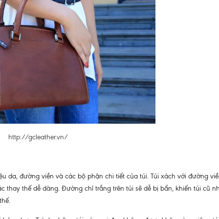
http://gcleather.vn/
ệu da, đường viền và các bộ phận chi tiết của túi. Túi xách với đường viề
hay thế dễ dàng. Đường chỉ trắng trên túi sẽ dễ bị bẩn, khiến túi cũ n
thế.