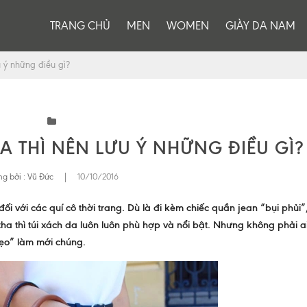
TRANG CHỦ
MEN
WOMEN
GIÀY DA NAM
u ý những điều gì?
A THÌ NÊN LƯU Ý NHỮNG ĐIỀU GÌ?
g bởi :
Vũ Đức
|
10/10/2016
ối với các quí cô thời trang. Dù là đi kèm chiếc quần jean “bụi phủi
a thì túi xách da luôn luôn phù hợp và nổi bật. Nhưng không phải a
mẹo” làm mới chúng.