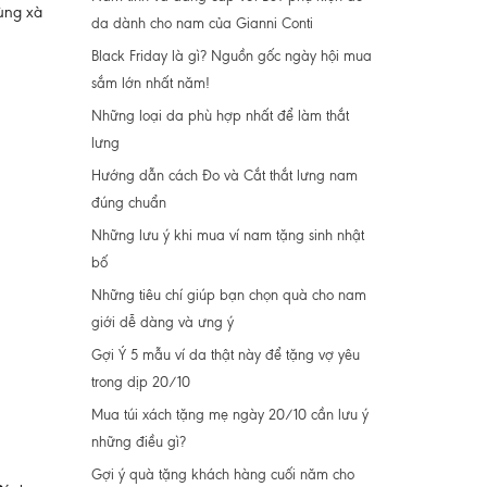
ùng xà
da dành cho nam của Gianni Conti
Black Friday là gì? Nguồn gốc ngày hội mua
sắm lớn nhất năm!
Những loại da phù hợp nhất để làm thắt
lưng
Hướng dẫn cách Đo và Cắt thắt lưng nam
đúng chuẩn
Những lưu ý khi mua ví nam tặng sinh nhật
bố
Những tiêu chí giúp bạn chọn quà cho nam
giới dễ dàng và ưng ý
Gợi Ý 5 mẫu ví da thật này để tặng vợ yêu
trong dịp 20/10
Mua túi xách tặng mẹ ngày 20/10 cần lưu ý
những điều gì?
Gợi ý quà tặng khách hàng cuối năm cho