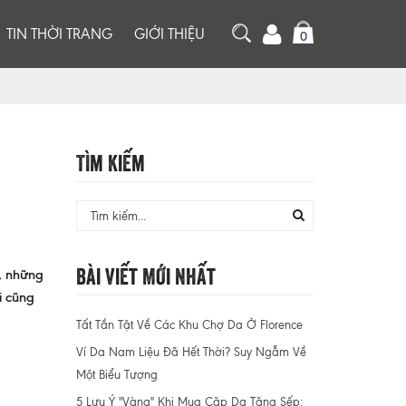
TIN THỜI TRANG
GIỚI THIỆU
0
Tìm Kiếm
Bài Viết Mới Nhất
”, những
i cũng
Tất Tần Tật Về Các Khu Chợ Da Ở Florence
Ví Da Nam Liệu Đã Hết Thời? Suy Ngẫm Về
Một Biểu Tượng
5 Lưu Ý "Vàng" Khi Mua Cặp Da Tặng Sếp: