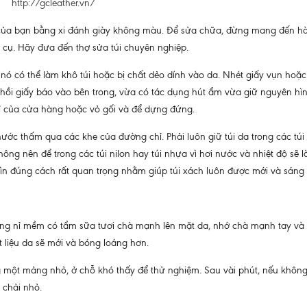
http://gcleather.vn/
a của bạn bằng xi đánh giày không màu. Để sửa chữa, đừng mang đến h
 cụ. Hãy đưa đến thợ sửa túi chuyên nghiệp.
n, nó có thể làm khô túi hoặc bị chất dẻo dính vào da. Nhét giấy vụn hoặ
nhồi giấy báo vào bên trong, vừa có tác dụng hút ẩm vừa giữ nguyên hì
 nỉ của cửa hàng hoặc vỏ gối và để dựng đứng.
ước thấm qua các khe của đường chỉ. Phải luôn giữ túi da trong các túi 
không nên để trong các túi nilon hay túi nhựa vì hơi nước và nhiệt độ sẽ 
ữ gìn đúng cách rất quan trọng nhằm giúp túi xách luôn được mới và sáng
ng nỉ mềm có tẩm sữa tươi chà mạnh lên mặt da, nhớ chà mạnh tay và 
ất liệu da sẽ mới và bóng loáng hơn.
g một mảng nhỏ, ở chỗ khó thấy để thử nghiệm. Sau vài phút, nếu không
 chải nhỏ.