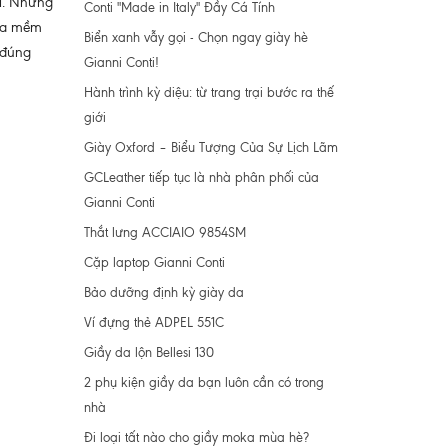
úi. Những
Conti "Made in Italy" Đầy Cá Tính
 Da mềm
Biển xanh vẫy gọi - Chọn ngay giày hè
 đúng
Gianni Conti!
Hành trình kỳ diệu: từ trang trại bước ra thế
giới
Giày Oxford – Biểu Tượng Của Sự Lịch Lãm
GCLeather tiếp tục là nhà phân phối của
Gianni Conti
Thắt lưng ACCIAIO 9854SM
Cặp laptop Gianni Conti
Bảo dưỡng định kỳ giày da
Ví đựng thẻ ADPEL 551C
Giầy da lộn Bellesi 130
2 phụ kiện giầy da bạn luôn cần có trong
nhà
Đi loại tất nào cho giầy moka mùa hè?