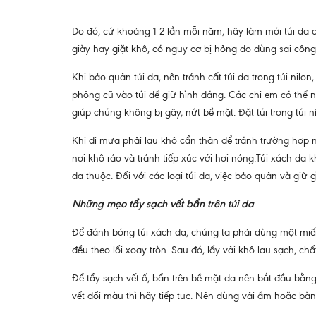
Do đó, cứ khoảng 1-2 lần mỗi năm, hãy làm mới túi d
giày hay giặt khô, có nguy cơ bị hỏng do dùng sai công
Khi bảo quản túi da, nên tránh cất túi da trong túi nilo
phông cũ vào túi để giữ hình dáng. Các chị em có thể 
giúp chúng không bị gãy, nứt bề mặt. Đặt túi trong túi
Khi đi mưa phải lau khô cẩn thận để tránh trường hợp n
nơi khô ráo và tránh tiếp xúc với hơi nóng.Túi xách da 
da thuộc. Đối với các loại túi da, việc bảo quản và gi
Những mẹo tẩy sạch vết bẩn trên túi da
Để đánh bóng túi xách da, chúng ta phải dùng một miế
đều theo lối xoay tròn. Sau đó, lấy vải khô lau sạch, ch
Để tẩy sạch vết ố, bẩn trên bề mặt da nên bắt đầu bằn
vết đổi màu thì hãy tiếp tục. Nên dùng vải ẩm hoặc bàn