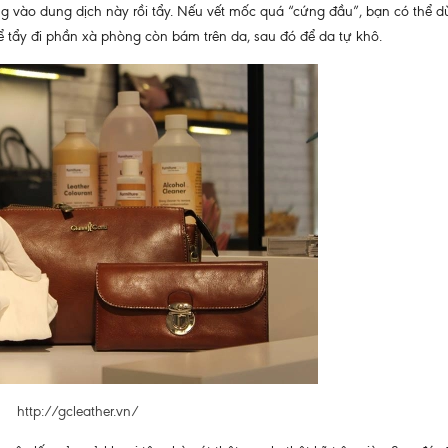
g vào dung dịch này rồi tẩy. Nếu vết mốc quá “cứng đầu”, bạn có thể d
tẩy đi phần xà phòng còn bám trên da, sau đó để da tự khô.
http://gcleather.vn/