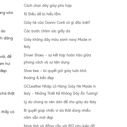
Cách chọn dây giày phù hợp
àng sửa
10 Điều dễ bị hiểu lầm
Giày hè của Gianni Conti có gì đặc biệt?
c áo
Các bước chăm sóc giầy da
nh dáng
Giày không dây màu xanh navy Made in
Italy
Driver Shoes – sự kết hợp hoàn hảo giữa
vải, để
phong cách và sự tiện dụng
làm hư
 đẹp.
Shoe tree – bí quyết giữ giày luôn khô
thoáng & bền đẹp
GCLeather Nhập Lô Hàng Giày Hè Made in
chà thật
Italy – Những Thiết Kế Không Dây Ấn Tượng!
Lý do chúng ta nên dán đế cho giày da Italy
Bí quyết giúp chiếc ví da thật dùng nhiều
 thấy có
năm vẫn mới đẹp
Nam tính và đẳng cấp với BST phụ kiện đồ