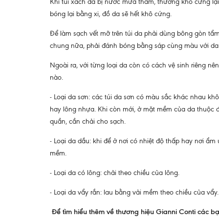
Khi túi xách da bị nước mưa thấm, thường khô cứng lại,
bóng lại bằng xi, đồ da sẽ hết khô cứng.
Để làm sạch vết mỡ trên túi da phải dùng bông gòn tẩm 
chung nữa, phải đánh bóng bằng sáp cùng màu với da
Ngoài ra, với từng loại da còn có cách vệ sinh riêng nê
nào.
- Loại da sơn: các túi da sơn có màu sắc khác nhau khô
hay lông nhựa. Khi còn mới, ở mặt mềm của da thuộc đôi
quần, cần chải cho sạch.
- Loại da dầu: khi để ở nơi có nhiệt độ thấp hay nơi ẩm ư
mềm.
- Loại da có lông: chải theo chiều của lông.
- Loại da vẩy rắn: lau bằng vải mềm theo chiều của vẩy.
Để tìm hiểu thêm về thương hiệu Gianni Conti các bạ