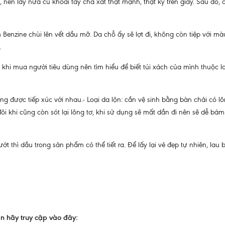
 nên lấy nửa củ khoai tây chà xát thật mạnh, thật kỹ trên giày. Sau đó,
Benzine chùi lên vết dầu mỡ. Da chỗ ấy sẽ lợt đi, không còn tiệp với mà
.
n khi mua người tiêu dùng nên tìm hiểu để biết túi xách của mình thuộc l
ng được tiếp xúc với nhau.- Loại da lộn: cần vệ sinh bằng bàn chải có l
 khi cũng còn sót lại lông tơ, khi sử dụng sẽ mất dần đi nên sẽ dễ bá
ớt thì dầu trong sản phẩm có thể tiết ra. Để lấy lại vẻ đẹp tự nhiên, lau 
n hãy truy cập vào đây: