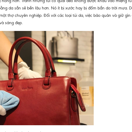
t bị hỏng hơn. Tránh những túi có quai đeo không được khâu vào miệng t
i bằng da sần sẽ bền lâu hơn. Nó ít bị xước hay bị đốm bẩn do trời mưa.
t thợ chuyên nghiệp. Đối với các loại túi da, việc bảo quản và giữ gìn
và sáng đẹp.