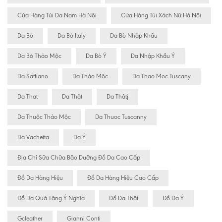
Cửa Hàng Túi Da Nam Hà Nội
Cửa Hàng Túi Xách Nữ Hà Nội
Da Bò
Da Bò Italy
Da Bò Nhập Khẩu
Da Bò Thảo Mộc
Da Bò Ý
Da Nhập Khẩu Ý
Da Saffiano
Da Thảo Mộc
Da Thao Moc Tuscany
Da That
Da Thật
Da Thâtj
Da Thuộc Thảo Mộc
Da Thuoc Tuscanny
Da Vachetta
Da Ý
Địa Chỉ Sữa Chữa Bão Dưỡng Đồ Da Cao Cấp
Đồ Da Hàng Hiệu
Đồ Da Hàng Hiệu Cao Cấp
Đồ Da Quà Tặng Ý Nghĩa
Đồ Da Thật
Đồ Da Ý
Gcleather
Gianni Conti