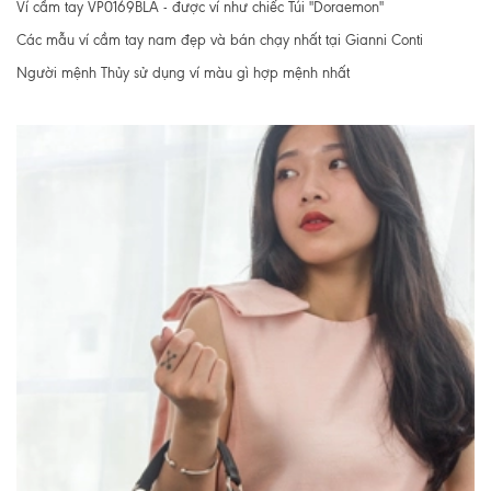
Ví cầm tay VP0169BLA - được ví như chiếc Túi "Doraemon"
Các mẫu ví cầm tay nam đẹp và bán chạy nhất tại Gianni Conti
Người mệnh Thủy sử dụng ví màu gì hợp mệnh nhất