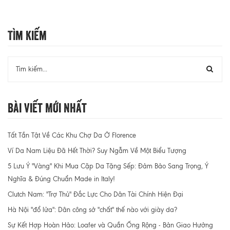
Tìm Kiếm
Bài Viết Mới Nhất
Tất Tần Tật Về Các Khu Chợ Da Ở Florence
Ví Da Nam Liệu Đã Hết Thời? Suy Ngẫm Về Một Biểu Tượng
5 Lưu Ý "Vàng" Khi Mua Cặp Da Tặng Sếp: Đảm Bảo Sang Trọng, Ý
Nghĩa & Đúng Chuẩn Made in Italy!
Clutch Nam: "Trợ Thủ" Đắc Lực Cho Dân Tài Chính Hiện Đại
Hà Nội "đổ lửa": Dân công sở "chất" thế nào với giày da?
Sự Kết Hợp Hoàn Hảo: Loafer và Quần Ống Rộng - Bản Giao Hưởng