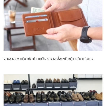
VÍ DA NAM LIỆU ĐÃ HẾT THỜI? SUY NGẪM VỀ MỘT BIỂU TƯỢNG