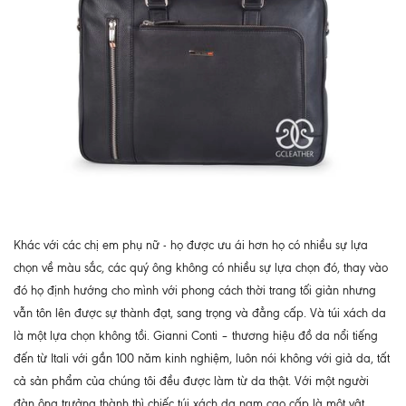
Khác với các chị em phụ nữ - họ được ưu ái hơn họ có nhiều sự lựa
chọn về màu sắc, các quý ông không có nhiều sự lựa chọn đó, thay vào
đó họ định hướng cho mình với phong cách thời trang tối giản nhưng
vẫn tôn lên được sự thành đạt, sang trọng và đẳng cấp. Và túi xách da
là một lựa chọn không tồi.
Gianni Conti – thương hiệu đồ da nổi tiếng
đến từ Itali với gần 100 năm kinh nghiệm, luôn nói không với giả da, tất
cả sản phẩm của chúng tôi đều được làm từ da thật.
Với một người
đàn ông trưởng thành thì chiếc túi xách da nam cao cấp là một vật