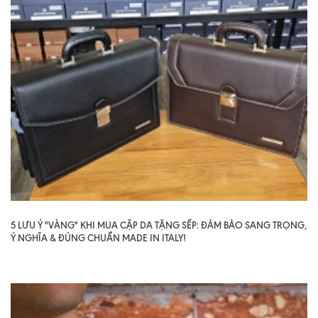
5 LƯU Ý "VÀNG" KHI MUA CẶP DA TẶNG SẾP: ĐẢM BẢO SANG TRỌNG,
Ý NGHĨA & ĐÚNG CHUẨN MADE IN ITALY!