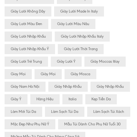
Giày Lười Không Dây
Giày Lười Made In Italy
Giày Lười Màu Đen
Giày Lười Màu Nâu
Giày Lười Nhập Khẩu
Giày Lười Nhập Khẩu Italy
Giày Lười Nhập Khẩu Ý
Giày Lười Thời Trang
Giày Lười Trẻ Trung
Giày Lười Ý
Giày Moccas Itlay
Giay Mọi
Giày Mọi
Giày Mosca
Giày Nam Hà Nội
Giày Nhâp Khẩu
Giày Nhập Khẩu
Giày Ý
Hàng Hiệu
Italia
Kẹp Tiền Da
Làm Mới Túi Da
Làm Sạch Túi Da
Làm Sạch Túi Xách
Mặc Đẹp Như Phụ Nữ Ý
Mẫu Túi Dành Cho Phụ Nữ Tuổi 30
Những Mẫu Túi Dành Cho Nàng Công Sở