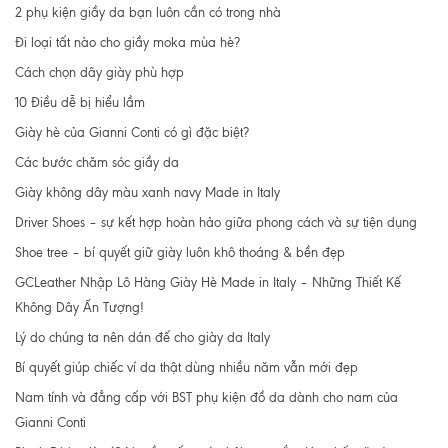
2 phụ kiện giầy da bạn luôn cần có trong nhà
Đi loại tất nào cho giầy moka mùa hè?
Cách chọn dây giày phù hợp
10 Điều dễ bị hiểu lầm
Giày hè của Gianni Conti có gì đặc biệt?
Các bước chăm sóc giầy da
Giày không dây màu xanh navy Made in Italy
Driver Shoes – sự kết hợp hoàn hảo giữa phong cách và sự tiện dụng
Shoe tree – bí quyết giữ giày luôn khô thoáng & bền đẹp
GCLeather Nhập Lô Hàng Giày Hè Made in Italy – Những Thiết Kế
Không Dây Ấn Tượng!
Lý do chúng ta nên dán đế cho giày da Italy
Bí quyết giúp chiếc ví da thật dùng nhiều năm vẫn mới đẹp
Nam tính và đẳng cấp với BST phụ kiện đồ da dành cho nam của
Gianni Conti