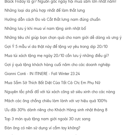
Black Friday là gì? Nguồn gốc ngày hội mua sắm lớn nhất năm!
Những loại da phù hợp nhất để làm thắt lưng
Hướng dẫn cách Đo và Cắt thắt lưng nam đúng chuẩn
Những lưu ý khi mua ví nam tặng sinh nhật bố
Những tiêu chí giúp bạn chọn quà cho nam giới dễ dàng và ưng ý
Gợi Ý 5 mẫu ví da thật này để tặng vợ yêu trong dịp 20/10
Mua túi xách tặng mẹ ngày 20/10 cần lưu ý những điều gì?
Gợi ý quà tặng khách hàng cuối năm cho các doanh nghiệp
Gianni Conti - IN ITINERE - Fall Winter 23.24
Mua Sắm Sở Thích Bất Diệt Của Tất Cả Chị Em Phụ Nữ
Nguyên tắc phối đồ với túi xách công sở siêu xinh cho các nàng
Mách các ông chồng chiêu làm lành với vợ hiệu quả 100%
Ưu đãi 30% dành riêng cho Khách Hàng sinh nhật tháng 8
Top 3 món quà tặng nam giới ngoài 30 cực sang
Đàn ông có nên sử dụng ví cầm tay không?