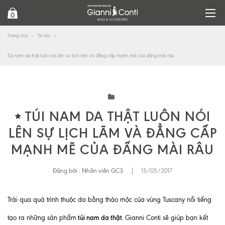
0
Trang chủ
Tin tức
Túi nam da thật luôn nói lên sự lịch lãm và đẳng cấp mạnh mẽ của đấng mài râu
TÚI NAM DA THẬT LUÔN NÓI
LÊN SỰ LỊCH LÃM VÀ ĐẲNG CẤP
MẠNH MẼ CỦA ĐẤNG MÀI RÂU
Đăng bởi :
Nhân viên GCS
|
15/05/2017
Trải qua quá trình thuộc da bằng thảo mộc của vùng Tuscany nổi tiếng
túi nam da thật
tạo ra những sản phẩm
.
Gianni Conti sẽ giúp bạn kết