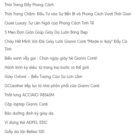
Thời Trang Đầy Phong Cách
Thời Trang Chậm: Đầu Tư vào Sự Bền Bỉ và Phong Cách Vượt Thời Gian
Quiet Luxury: Sự Lên Ngôi của Phong Cách Tinh Tế
5 Mẹo Đơn Giản Giúp Giày Da Luôn Bóng Đẹp
Cháy Hết Mình Với Đôi Giày Lười Gianni Conti "Made in Italy" Đầy Cá
Tính
Biển xanh vẫy gọi - Chọn ngay giày hè Gianni Conti!
Hành trình kỳ diệu: từ trang trại bước ra thế giới
Giày Oxford – Biểu Tượng Của Sự Lịch Lãm
GCLeather tiếp tục là nhà phân phối của Gianni Conti
Thắt lưng ACCIAIO 9854SM
Cặp laptop Gianni Conti
Bảo dưỡng định kỳ giày da
Ví đựng thẻ ADPEL 551C
Giầy da lộn Bellesi 130