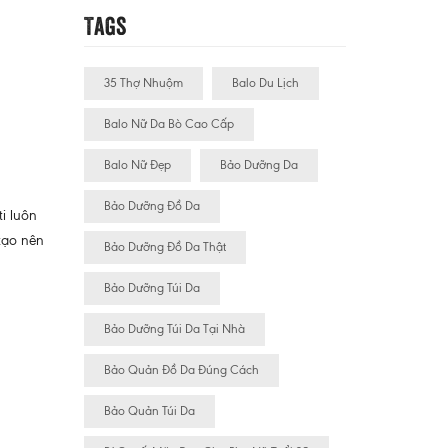
Tags
35 Thợ Nhuộm
Balo Du Lịch
Balo Nữ Da Bò Cao Cấp
Balo Nữ Đẹp
Bảo Dưỡng Da
Bảo Dưỡng Đồ Da
i luôn
tạo nên
Bảo Dưỡng Đồ Da Thật
Bảo Dưỡng Túi Da
Bảo Dưỡng Túi Da Tại Nhà
Bảo Quản Đồ Da Đúng Cách
Bảo Quản Túi Da