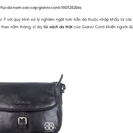
n/tui-da-nam-cao-cap-gianni-conti-1601262bla
 Ý với quy trình xử lý nghiêm ngặt hơn hẳn da thuộc nhập khẩu từ các
ỉ theo năm tháng, ví da,
túi xách da thật
của Gianni Conti khiến người d