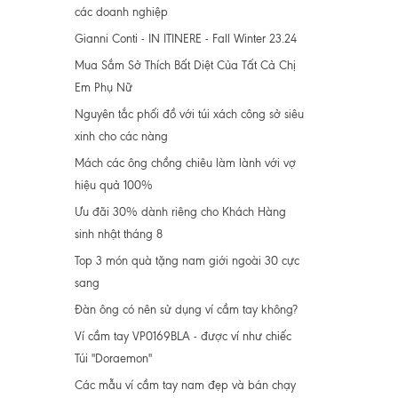
các doanh nghiệp
Gianni Conti - IN ITINERE - Fall Winter 23.24
Mua Sắm Sở Thích Bất Diệt Của Tất Cả Chị
Em Phụ Nữ
Nguyên tắc phối đồ với túi xách công sở siêu
xinh cho các nàng
Mách các ông chồng chiêu làm lành với vợ
hiệu quả 100%
Ưu đãi 30% dành riêng cho Khách Hàng
sinh nhật tháng 8
Top 3 món quà tặng nam giới ngoài 30 cực
sang
Đàn ông có nên sử dụng ví cầm tay không?
Ví cầm tay VP0169BLA - được ví như chiếc
Túi "Doraemon"
Các mẫu ví cầm tay nam đẹp và bán chạy