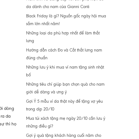
da dành cho nam của Gianni Conti
Black Friday là gì? Nguồn gốc ngày hội mua
sắm lớn nhất năm!
Những loại da phù hợp nhất để làm thắt
lưng
Hướng dẫn cách Đo và Cắt thắt lưng nam
đúng chuẩn
Những lưu ý khi mua ví nam tặng sinh nhật
bố
Những tiêu chí giúp bạn chọn quà cho nam
giới dễ dàng và ưng ý
Gợi Ý 5 mẫu ví da thật này để tặng vợ yêu
ới dòng
trong dịp 20/10
 ra da
Mua túi xách tặng mẹ ngày 20/10 cần lưu ý
sự thì họ
những điều gì?
Gợi ý quà tặng khách hàng cuối năm cho