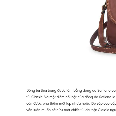
Dòng túi thời trang được làm bằng dòng da Saffiano ca
túi Classic. Và một điểm nổi bật của dòng da Safiano là
còn được phủ thêm một lớp nhựa hoặc lớp sáp cao cấp b
vẫn luôn muốn sở hữu một chiếc túi da thật Classic ng