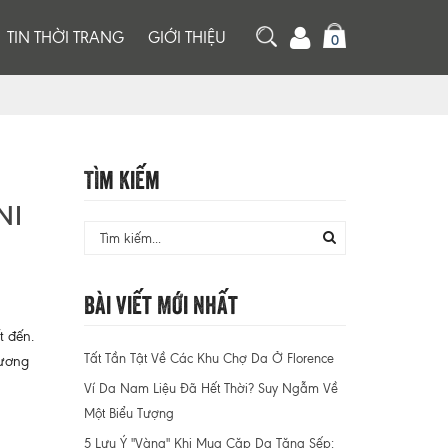
TIN THỜI TRANG
GIỚI THIỆU
0
Tìm Kiếm
NI
Bài Viết Mới Nhất
t đến.
Tất Tần Tật Về Các Khu Chợ Da Ở Florence
hương
Ví Da Nam Liệu Đã Hết Thời? Suy Ngẫm Về
Một Biểu Tượng
5 Lưu Ý "Vàng" Khi Mua Cặp Da Tặng Sếp: