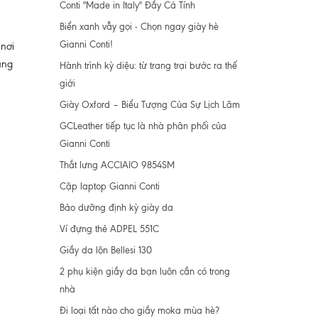
Conti "Made in Italy" Đầy Cá Tính
Biển xanh vẫy gọi - Chọn ngay giày hè
Gianni Conti!
 nơi
ùng
Hành trình kỳ diệu: từ trang trại bước ra thế
giới
Giày Oxford – Biểu Tượng Của Sự Lịch Lãm
GCLeather tiếp tục là nhà phân phối của
Gianni Conti
Thắt lưng ACCIAIO 9854SM
Cặp laptop Gianni Conti
Bảo dưỡng định kỳ giày da
Ví đựng thẻ ADPEL 551C
Giầy da lộn Bellesi 130
2 phụ kiện giầy da bạn luôn cần có trong
nhà
Đi loại tất nào cho giầy moka mùa hè?