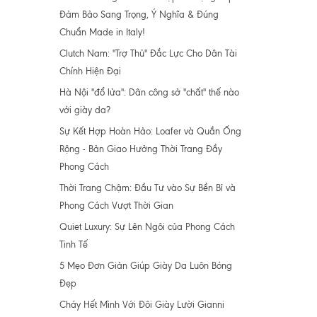
Đảm Bảo Sang Trọng, Ý Nghĩa & Đúng
Chuẩn Made in Italy!
Clutch Nam: "Trợ Thủ" Đắc Lực Cho Dân Tài
Chính Hiện Đại
Hà Nội "đổ lửa": Dân công sở "chất" thế nào
với giày da?
Sự Kết Hợp Hoàn Hảo: Loafer và Quần Ống
Rộng - Bản Giao Hưởng Thời Trang Đầy
Phong Cách
Thời Trang Chậm: Đầu Tư vào Sự Bền Bỉ và
Phong Cách Vượt Thời Gian
Quiet Luxury: Sự Lên Ngôi của Phong Cách
Tinh Tế
5 Mẹo Đơn Giản Giúp Giày Da Luôn Bóng
Đẹp
Cháy Hết Mình Với Đôi Giày Lười Gianni