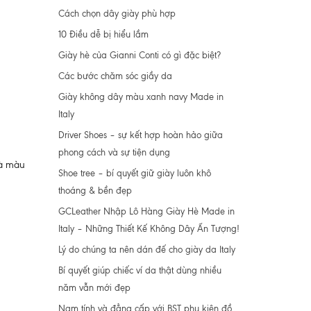
Cách chọn dây giày phù hợp
10 Điều dễ bị hiểu lầm
Giày hè của Gianni Conti có gì đặc biệt?
Các bước chăm sóc giầy da
Giày không dây màu xanh navy Made in
Italy
Driver Shoes – sự kết hợp hoàn hảo giữa
phong cách và sự tiện dụng
là màu
Shoe tree – bí quyết giữ giày luôn khô
thoáng & bền đẹp
GCLeather Nhập Lô Hàng Giày Hè Made in
Italy – Những Thiết Kế Không Dây Ấn Tượng!
Lý do chúng ta nên dán đế cho giày da Italy
Bí quyết giúp chiếc ví da thật dùng nhiều
năm vẫn mới đẹp
Nam tính và đẳng cấp với BST phụ kiện đồ