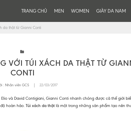
TRANG CHỦ
MEN
WOMEN
GIÀY DA NAM
ch da thật từ Gianni Conti
G VỚI TÚI XÁCH DA THẬT TỪ GIAN
CONTI
i :
Nhân viên GCS
|
22/03/2017
Elio và David Contigiani, Gianni Conti nhanh chóng được cả thế giới biế
i độ hoàn hảo.
Túi xách da thật
là một trong những sản phẩm tạo nên t