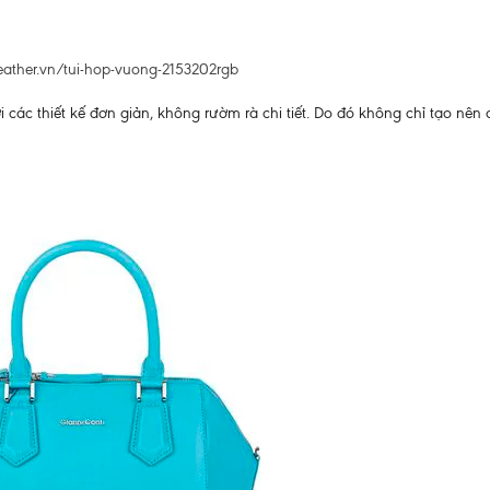
leather.vn/tui-hop-vuong-2153202rgb
i các thiết kế đơn giản, không rườm rà chi tiết. Do đó không chỉ tạo nên