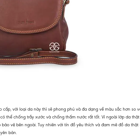
o cấp, với loại da này thì sẽ phong phú và đa dạng về màu sắc hơn so v
 có thể chống trầy xước và chống thấm nước rất tốt. Vì ngoài lớp da thật
ảo vệ bên ngoài. Tuy nhiên với tín đồ yêu thích và đam mê đồ da thật 
uyên bản.