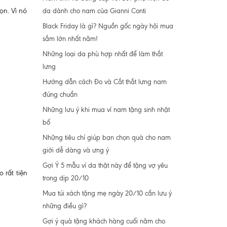
ọn. Vì nó
da dành cho nam của Gianni Conti
Black Friday là gì? Nguồn gốc ngày hội mua
sắm lớn nhất năm!
Những loại da phù hợp nhất để làm thắt
lưng
Hướng dẫn cách Đo và Cắt thắt lưng nam
đúng chuẩn
Những lưu ý khi mua ví nam tặng sinh nhật
bố
Những tiêu chí giúp bạn chọn quà cho nam
giới dễ dàng và ưng ý
Gợi Ý 5 mẫu ví da thật này để tặng vợ yêu
 rất tiện
trong dịp 20/10
Mua túi xách tặng mẹ ngày 20/10 cần lưu ý
những điều gì?
Gợi ý quà tặng khách hàng cuối năm cho