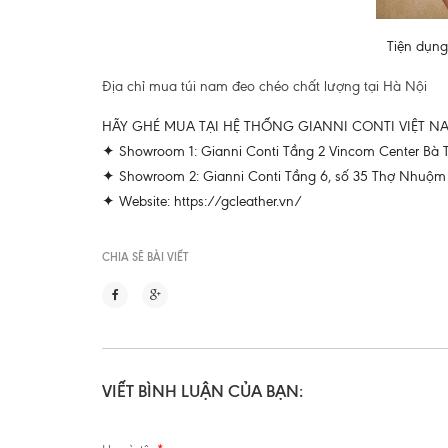
Tiện dụng
Địa chỉ mua túi nam đeo chéo chất lượng tại Hà Nội
HÃY GHÉ MUA TẠI HỆ THỐNG GIANNI CONTI VIỆT N
✦ Showroom 1: Gianni Conti Tầng 2 Vincom Center Bà Tri
✦ Showroom 2: Gianni Conti Tầng 6, số 35 Thợ Nhuộm - 
✦ Website: https://gcleather.vn/
CHIA SẼ BÀI VIẾT
VIẾT BÌNH LUẬN CỦA BẠN: