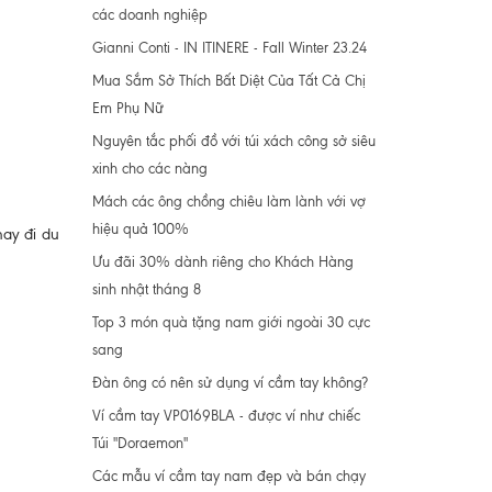
các doanh nghiệp
Gianni Conti - IN ITINERE - Fall Winter 23.24
Mua Sắm Sở Thích Bất Diệt Của Tất Cả Chị
Em Phụ Nữ
Nguyên tắc phối đồ với túi xách công sở siêu
xinh cho các nàng
Mách các ông chồng chiêu làm lành với vợ
hiệu quả 100%
hay đi du
Ưu đãi 30% dành riêng cho Khách Hàng
sinh nhật tháng 8
Top 3 món quà tặng nam giới ngoài 30 cực
sang
Đàn ông có nên sử dụng ví cầm tay không?
Ví cầm tay VP0169BLA - được ví như chiếc
Túi "Doraemon"
Các mẫu ví cầm tay nam đẹp và bán chạy