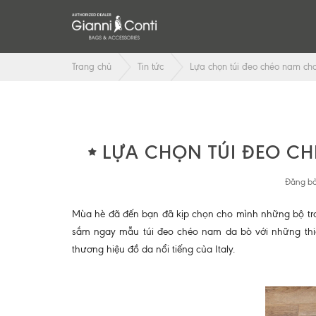
Trang chủ
Tin tức
Lựa chọn túi đeo chéo nam ch
LỰA CHỌN TÚI ĐEO C
Đăng bở
Mùa hè đã đến bạn đã kịp chọn cho mình những bộ t
sắm ngay mẫu túi đeo chéo nam da bò với những thiết 
thương hiệu đồ da nổi tiếng của Italy.