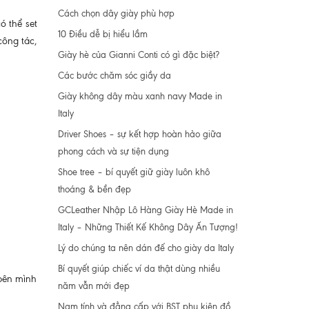
Cách chọn dây giày phù hợp
ó thể set
10 Điều dễ bị hiểu lầm
công tác,
Giày hè của Gianni Conti có gì đặc biệt?
Các bước chăm sóc giầy da
Giày không dây màu xanh navy Made in
Italy
Driver Shoes – sự kết hợp hoàn hảo giữa
phong cách và sự tiện dụng
Shoe tree – bí quyết giữ giày luôn khô
thoáng & bền đẹp
GCLeather Nhập Lô Hàng Giày Hè Made in
Italy – Những Thiết Kế Không Dây Ấn Tượng!
Lý do chúng ta nên dán đế cho giày da Italy
Bí quyết giúp chiếc ví da thật dùng nhiều
 bên mình
năm vẫn mới đẹp
Nam tính và đẳng cấp với BST phụ kiện đồ