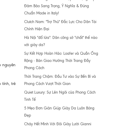
Đảm Bảo Sang Trọng, Ý Nghĩa & Đúng
Chuẩn Made in Italy!
Clutch Nam: "Trợ Thủ" Đắc Lực Cho Dân Tài
Chính Hiện Đại
Hà Nội "đổ lửa": Dân công sở "chất" thế nào
với giày da?
Sự Kết Hợp Hoàn Hảo: Loafer và Quần Ống
Rộng - Bản Giao Hưởng Thời Trang Đầy
bò nguyên
Phong Cách
Thời Trang Chậm: Đầu Tư vào Sự Bền Bỉ và
tính, trẻ
Phong Cách Vượt Thời Gian
Quiet Luxury: Sự Lên Ngôi của Phong Cách
Tinh Tế
5 Mẹo Đơn Giản Giúp Giày Da Luôn Bóng
Đẹp
Cháy Hết Mình Với Đôi Giày Lười Gianni