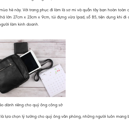
ùa hè này. Với trang phục đi làm là sơ mi và quần tây bạn hoàn toàn c
há lớn 27cm x 23cm x 9cm, túi đựng vừa Ipad, sổ B5, tiện dụng khi đi 
 người làm kinh doanh.
héo dành riêng cho quý ông công sở
y là lựa chọn lý tưởng cho quý ông văn phòng, những người luôn mang