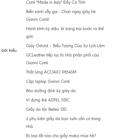
Conti "Made in Italy" Đầy Cá Tính
Biển xanh vẫy gọi - Chọn ngay giày hè
Gianni Conti!
Hành trình kỳ diệu: từ trang trại bước ra thế
giới
Giày Oxford – Biểu Tượng Của Sự Lịch Lãm
 bởi kiểu
GCLeather tiếp tục là nhà phân phối của
Gianni Conti
Thắt lưng ACCIAIO 9854SM
Cặp laptop Gianni Conti
Bảo dưỡng định kỳ giày da
Ví đựng thẻ ADPEL 551C
Giầy da lộn Bellesi 130
2 phụ kiện giầy da bạn luôn cần có trong
nhà
Đi loại tất nào cho giầy moka mùa hè?