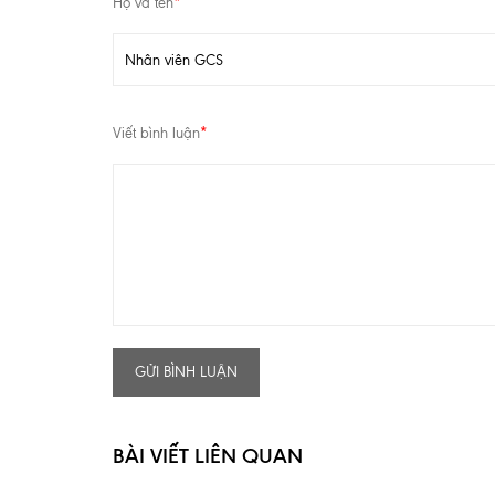
Họ và tên
*
Viết bình luận
*
GỬI BÌNH LUẬN
BÀI VIẾT LIÊN QUAN