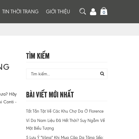
TIN THỜI TRANG
GIỚI THIỆU
0
Tìm Kiếm
NG
Bài Viết Mới Nhất
hưa? Hãy
i Conti -
Tất Tần Tật Về Các Khu Chợ Da Ở Florence
Ví Da Nam Liệu Đã Hết Thời? Suy Ngẫm Về
Một Biểu Tượng
5 Lưu Ý "Vàng" Khi Mua Cặp Da Tặng Sếp: