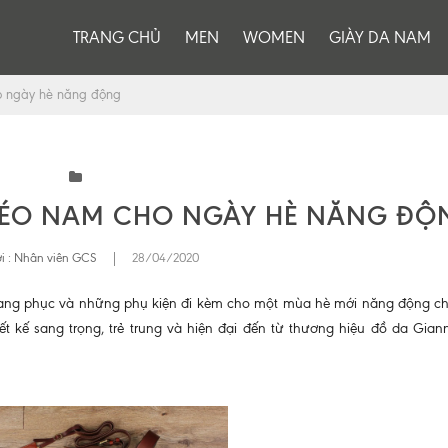
TRANG CHỦ
MEN
WOMEN
GIÀY DA NAM
o ngày hè năng động
HÉO NAM CHO NGÀY HÈ NĂNG ĐỘ
i :
Nhân viên GCS
|
28/04/2020
rang phục và những phụ kiện đi kèm cho một mùa hè mới năng động c
kế sang trọng, trẻ trung và hiện đại đến từ thương hiệu đồ da Giann