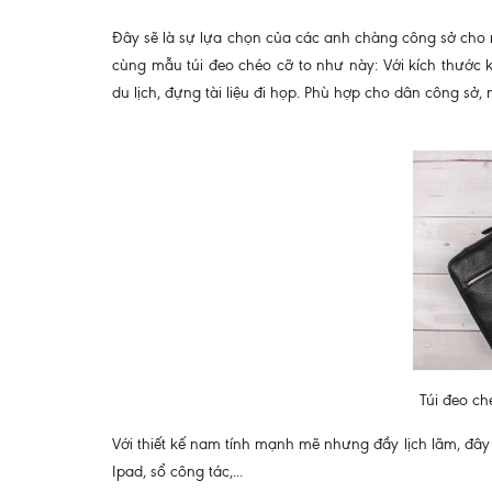
Đây sẽ là sự lựa chọn của các anh chàng công sở cho m
cùng mẫu túi đeo chéo cỡ to như này: Với kích thước k
du lịch, đựng tài liệu đi họp. Phù hợp cho dân công sở,
Túi đeo c
Với thiết kế nam tính mạnh mẽ nhưng đầy lịch lãm, đâ
Ipad, sổ công tác,...