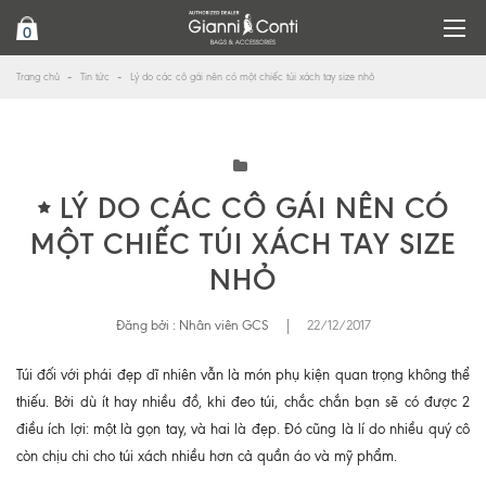
0
Trang chủ
Tin tức
Lý do các cô gái nên có một chiếc túi xách tay size nhỏ
LÝ DO CÁC CÔ GÁI NÊN CÓ
MỘT CHIẾC TÚI XÁCH TAY SIZE
NHỎ
Đăng bởi :
Nhân viên GCS
|
22/12/2017
Túi đối với phái đẹp dĩ nhiên vẫn là món phụ kiện quan trọng không thể
thiếu. Bởi dù ít hay nhiều đồ, khi đeo túi, chắc chắn bạn sẽ có được 2
điều ích lợi: một là gọn tay, và hai là đẹp. Đó cũng là lí do nhiều quý cô
còn chịu chi cho túi xách nhiều hơn cả quần áo và mỹ phẩm.