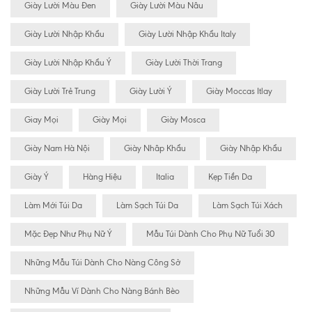
Giày Lười Màu Đen
Giày Lười Màu Nâu
Giày Lười Nhập Khẩu
Giày Lười Nhập Khẩu Italy
Giày Lười Nhập Khẩu Ý
Giày Lười Thời Trang
Giày Lười Trẻ Trung
Giày Lười Ý
Giày Moccas Itlay
Giay Mọi
Giày Mọi
Giày Mosca
Giày Nam Hà Nội
Giày Nhâp Khẩu
Giày Nhập Khẩu
Giày Ý
Hàng Hiệu
Italia
Kẹp Tiền Da
Làm Mới Túi Da
Làm Sạch Túi Da
Làm Sạch Túi Xách
Mặc Đẹp Như Phụ Nữ Ý
Mẫu Túi Dành Cho Phụ Nữ Tuổi 30
Những Mẫu Túi Dành Cho Nàng Công Sở
Những Mẫu Ví Dành Cho Nàng Bánh Bèo