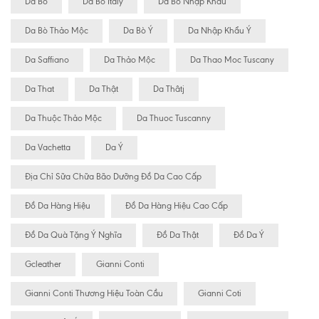
Da Bò
Da Bò Italy
Da Bò Nhập Khẩu
Da Bò Thảo Mộc
Da Bò Ý
Da Nhập Khẩu Ý
Da Saffiano
Da Thảo Mộc
Da Thao Moc Tuscany
Da That
Da Thật
Da Thâtj
Da Thuộc Thảo Mộc
Da Thuoc Tuscanny
Da Vachetta
Da Ý
Địa Chỉ Sữa Chữa Bão Dưỡng Đồ Da Cao Cấp
Đồ Da Hàng Hiệu
Đồ Da Hàng Hiệu Cao Cấp
Đồ Da Quà Tặng Ý Nghĩa
Đồ Da Thật
Đồ Da Ý
Gcleather
Gianni Conti
Gianni Conti Thương Hiệu Toàn Cầu
Gianni Coti