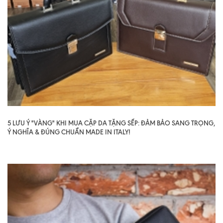
5 LƯU Ý "VÀNG" KHI MUA CẶP DA TẶNG SẾP: ĐẢM BẢO SANG TRỌNG,
Ý NGHĨA & ĐÚNG CHUẨN MADE IN ITALY!