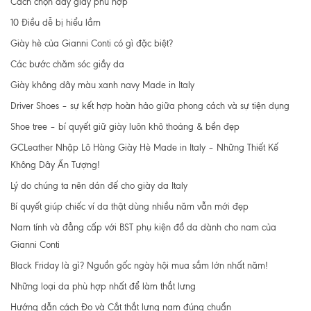
Cách chọn dây giày phù hợp
10 Điều dễ bị hiểu lầm
Giày hè của Gianni Conti có gì đặc biệt?
Các bước chăm sóc giầy da
Giày không dây màu xanh navy Made in Italy
Driver Shoes – sự kết hợp hoàn hảo giữa phong cách và sự tiện dụng
Shoe tree – bí quyết giữ giày luôn khô thoáng & bền đẹp
GCLeather Nhập Lô Hàng Giày Hè Made in Italy – Những Thiết Kế
Không Dây Ấn Tượng!
Lý do chúng ta nên dán đế cho giày da Italy
Bí quyết giúp chiếc ví da thật dùng nhiều năm vẫn mới đẹp
Nam tính và đẳng cấp với BST phụ kiện đồ da dành cho nam của
Gianni Conti
Black Friday là gì? Nguồn gốc ngày hội mua sắm lớn nhất năm!
Những loại da phù hợp nhất để làm thắt lưng
Hướng dẫn cách Đo và Cắt thắt lưng nam đúng chuẩn