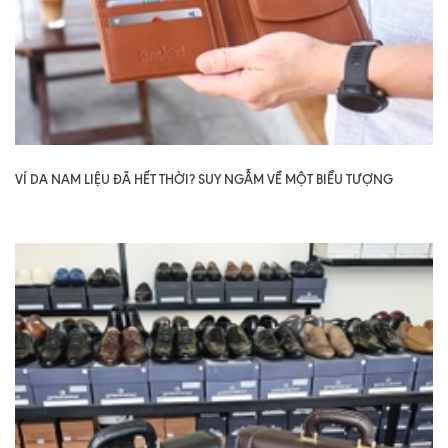
VÍ DA NAM LIỆU ĐÃ HẾT THỜI? SUY NGẪM VỀ MỘT BIỂU TƯỢNG