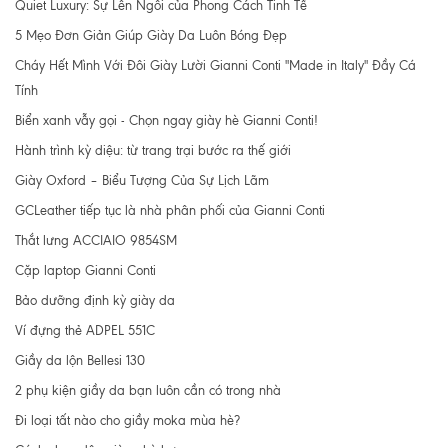
Quiet Luxury: Sự Lên Ngôi của Phong Cách Tinh Tế
5 Mẹo Đơn Giản Giúp Giày Da Luôn Bóng Đẹp
Cháy Hết Mình Với Đôi Giày Lười Gianni Conti "Made in Italy" Đầy Cá
Tính
Biển xanh vẫy gọi - Chọn ngay giày hè Gianni Conti!
Hành trình kỳ diệu: từ trang trại bước ra thế giới
Giày Oxford – Biểu Tượng Của Sự Lịch Lãm
GCLeather tiếp tục là nhà phân phối của Gianni Conti
Thắt lưng ACCIAIO 9854SM
Cặp laptop Gianni Conti
Bảo dưỡng định kỳ giày da
Ví đựng thẻ ADPEL 551C
Giầy da lộn Bellesi 130
2 phụ kiện giầy da bạn luôn cần có trong nhà
Đi loại tất nào cho giầy moka mùa hè?