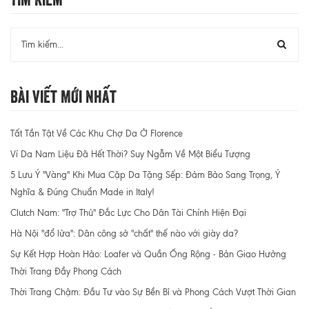
Bài Viết Mới Nhất
Tất Tần Tật Về Các Khu Chợ Da Ở Florence
Ví Da Nam Liệu Đã Hết Thời? Suy Ngẫm Về Một Biểu Tượng
5 Lưu Ý "Vàng" Khi Mua Cặp Da Tặng Sếp: Đảm Bảo Sang Trọng, Ý
Nghĩa & Đúng Chuẩn Made in Italy!
Clutch Nam: "Trợ Thủ" Đắc Lực Cho Dân Tài Chính Hiện Đại
Hà Nội "đổ lửa": Dân công sở "chất" thế nào với giày da?
Sự Kết Hợp Hoàn Hảo: Loafer và Quần Ống Rộng - Bản Giao Hưởng
Thời Trang Đầy Phong Cách
Thời Trang Chậm: Đầu Tư vào Sự Bền Bỉ và Phong Cách Vượt Thời Gian