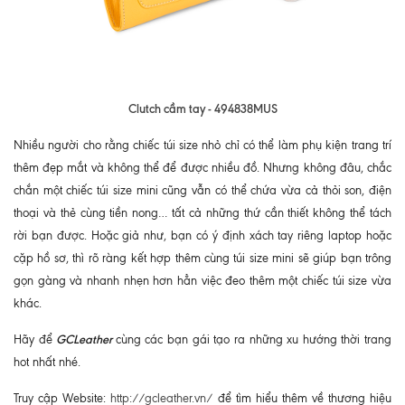
Clutch cầm tay - 494838MUS
Nhiều người cho rằng chiếc túi size nhỏ chỉ có thể làm phụ kiện trang trí
thêm đẹp mắt và không thể để được nhiều đồ. Nhưng không đâu, chắc
chắn một chiếc túi size mini cũng vẫn có thể chứa vừa cả thỏi son, điện
thoại và thẻ cùng tiền nong… tất cả những thứ cần thiết không thể tách
rời bạn được. Hoặc giả như, bạn có ý định xách tay riêng laptop hoặc
cặp hồ sơ, thì rõ ràng kết hợp thêm cùng túi size mini sẽ giúp bạn trông
gọn gàng và nhanh nhẹn hơn hẳn việc đeo thêm một chiếc túi size vừa
khác.
GCLeather
Hãy để
cùng các bạn gái tạo ra những xu hướng thời trang
hot nhất nhé.
Truy cập Website:
http://gcleather.vn/
để tìm hiểu thêm về thương hiệu