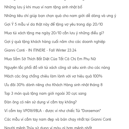
Những lưu ý khi mua ví nam tặng sinh nhật bố
Những tiêu chí giúp bạn chọn quà cho nam giới dễ dàng và ưng ý
Gợi Ý 5 mẫu ví da thật này để tặng vợ yêu trong dịp 20/10
Mua túi xách tặng mẹ ngày 20/10 cần lưu ý những điều gì?
Gợi ý quà tặng khách hàng cuối năm cho các doanh nghiệp
Gianni Conti - IN ITINERE - Fall Winter 23.24
Mua Sắm Sở Thích Bất Diệt Của Tất Cả Chị Em Phụ Nữ
Nguyên tắc phối đồ với túi xách công sở siêu xinh cho các nàng
Mách các ông chồng chiêu làm lành với vợ hiệu quả 100%
Ưu đãi 30% dành riêng cho Khách Hàng sinh nhật tháng 8
Top 3 món quà tặng nam giới ngoài 30 cực sang
Đàn ông có nên sử dụng ví cầm tay không?
Ví cầm tay VP0169BLA - được ví như chiếc Túi "Doraemon"
Các mẫu ví cầm tay nam đẹp và bán chạy nhất tại Gianni Conti
Người mệnh Thủy sử dụng ví màu gì hợp mệnh nhất