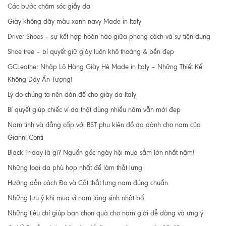
Các bước chăm sóc giầy da
Giày không dây màu xanh navy Made in Italy
Driver Shoes – sự kết hợp hoàn hảo giữa phong cách và sự tiện dụng
Shoe tree – bí quyết giữ giày luôn khô thoáng & bền đẹp
GCLeather Nhập Lô Hàng Giày Hè Made in Italy – Những Thiết Kế
Không Dây Ấn Tượng!
Lý do chúng ta nên dán đế cho giày da Italy
Bí quyết giúp chiếc ví da thật dùng nhiều năm vẫn mới đẹp
Nam tính và đẳng cấp với BST phụ kiện đồ da dành cho nam của
Gianni Conti
Black Friday là gì? Nguồn gốc ngày hội mua sắm lớn nhất năm!
Những loại da phù hợp nhất để làm thắt lưng
Hướng dẫn cách Đo và Cắt thắt lưng nam đúng chuẩn
Những lưu ý khi mua ví nam tặng sinh nhật bố
Những tiêu chí giúp bạn chọn quà cho nam giới dễ dàng và ưng ý