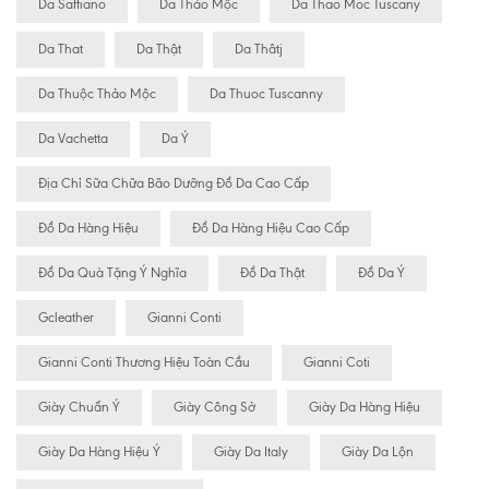
Da Saffiano
Da Thảo Mộc
Da Thao Moc Tuscany
Da That
Da Thật
Da Thâtj
Da Thuộc Thảo Mộc
Da Thuoc Tuscanny
Da Vachetta
Da Ý
Địa Chỉ Sữa Chữa Bão Dưỡng Đồ Da Cao Cấp
Đồ Da Hàng Hiệu
Đồ Da Hàng Hiệu Cao Cấp
Đồ Da Quà Tặng Ý Nghĩa
Đồ Da Thật
Đồ Da Ý
Gcleather
Gianni Conti
Gianni Conti Thương Hiệu Toàn Cầu
Gianni Coti
Giày Chuẩn Ý
Giày Công Sở
Giày Da Hàng Hiệu
Giày Da Hàng Hiệu Ý
Giày Da Italy
Giày Da Lộn