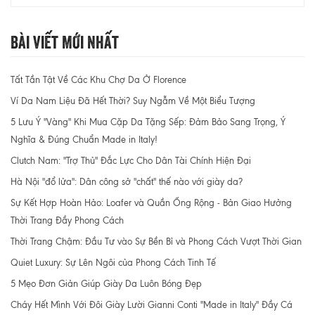
Bài Viết Mới Nhất
Tất Tần Tật Về Các Khu Chợ Da Ở Florence
Ví Da Nam Liệu Đã Hết Thời? Suy Ngẫm Về Một Biểu Tượng
5 Lưu Ý "Vàng" Khi Mua Cặp Da Tặng Sếp: Đảm Bảo Sang Trọng, Ý
Nghĩa & Đúng Chuẩn Made in Italy!
Clutch Nam: "Trợ Thủ" Đắc Lực Cho Dân Tài Chính Hiện Đại
Hà Nội "đổ lửa": Dân công sở "chất" thế nào với giày da?
Sự Kết Hợp Hoàn Hảo: Loafer và Quần Ống Rộng - Bản Giao Hưởng
Thời Trang Đầy Phong Cách
Thời Trang Chậm: Đầu Tư vào Sự Bền Bỉ và Phong Cách Vượt Thời Gian
Quiet Luxury: Sự Lên Ngôi của Phong Cách Tinh Tế
5 Mẹo Đơn Giản Giúp Giày Da Luôn Bóng Đẹp
Cháy Hết Mình Với Đôi Giày Lười Gianni Conti "Made in Italy" Đầy Cá