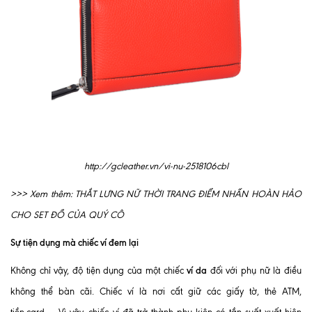
http://gcleather.vn/vi-nu-2518106cbl
>>> Xem thêm:
THẮT LƯNG NỮ THỜI TRANG ĐIỂM NHẤN HOÀN HẢO
CHO SET ĐỒ CỦA QUÝ CÔ
Sự tiện dụng mà chiếc ví đem lại
ví da
Không chỉ vậy, độ tiện dụng của một chiếc
đối với phụ nữ là điều
không thể bàn cãi. Chiếc ví là nơi cất giữ các giấy tờ, thẻ ATM,