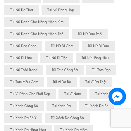
Túi Nữ Da Thật
Túi Nữ Dáng Hộp
Túi Nữ Dành Cho Nàng Mệnh Kim
Túi Nữ Dành Cho Nàng Mệnh Thổ
Túi Nữ Dạo Phố
Túi Nữ Đeo Chéo
Túi Nữ Đi Chơi
Túi Nữ Đi Dạo
Túi Nữ Đi Làm
Túi Nữ Đi Tiệc
Túi Nữ Hàng Hiệu
Túi Nữ Thời Trang
Túi Tote Công Sở
Túi Tote Đẹp
Túi Tote Màu Cam
Túi Ví Da Bò
Túi Ví Da Thật
Túi Ví Dành Cho Phái Đẹp
Túi Ví Nam
Túi Xách
Túi Xách Công Sở
Túi Xách Da
Túi Xách Da Bò
Túi Xách Da Bò Ý
Túi Xách Da Công Sở
Túi Xách Da Hàng Hiêu
Túi Xách Da Mềm