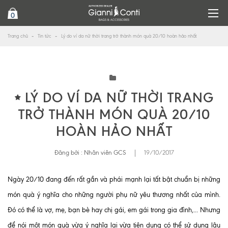
0
Trang chủ
Tin tức
Lý do ví da nữ thời trang trở thành món quà 20/10 hoàn hảo nhất
LÝ DO VÍ DA NỮ THỜI TRANG
TRỞ THÀNH MÓN QUÀ 20/10
HOÀN HẢO NHẤT
Đăng bởi :
Nhân viên GCS
|
19/10/2017
Ngày 20/10 đang đến rất gần và phái mạnh lại tất bật chuẩn bị những
món quà ý nghĩa cho những người phụ nữ yêu thương nhất của mình.
Đó có thể là vợ, mẹ, bạn bè hay chị gái, em gái trong gia đình,... Nhưng
để nói một món quà vừa ý nghĩa lại vừa tiện dụng có thể sử dụng lâu