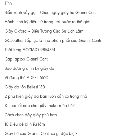
Tính
Biển xanh vẫy gọi - Chọn ngay giày hè Gianni Conti!
Hành trình kỳ diệu: từ trang trại bước ra thế giới
Giày Oxford – Biểu Tượng Của Sự Lịch Lãm
GCLeather tiếp tục là nhà phân phối của Gianni Conti
Thắt lưng ACCIAIO 9854SM
Cặp laptop Gianni Conti
Bảo dưỡng định kỳ giày da
Ví đựng thẻ ADPEL 551C
Giầy da lộn Bellesi 130
2 phụ kiện giầy da bạn luôn cần có trong nhà
Đi loại tất nào cho giầy moka mùa hè?
Cách chọn dây giày phù hợp
10 Điều dễ bị hiểu lầm
Giày hè của Gianni Conti có gì đặc biệt?