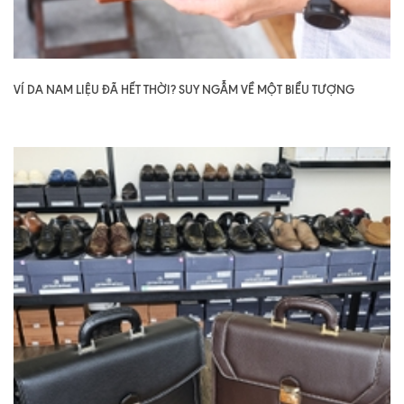
VÍ DA NAM LIỆU ĐÃ HẾT THỜI? SUY NGẪM VỀ MỘT BIỂU TƯỢNG