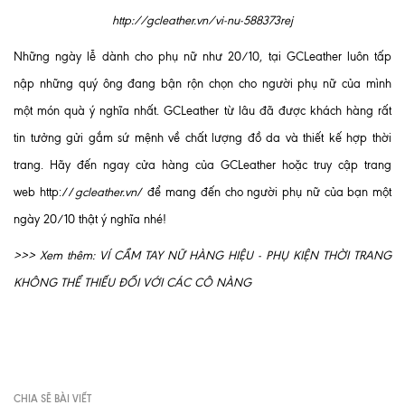
http://gcleather.vn/vi-nu-588373rej
Những ngày lễ dành cho phụ nữ như 20/10, tại GCLeather luôn tấp
nập những quý ông đang bận rộn chọn cho người phụ nữ của mình
một món quà ý nghĩa nhất. GCLeather từ lâu đã được khách hàng rất
tin tưởng gửi gắm sứ mệnh về chất lượng đồ da và thiết kế hợp thời
trang. Hãy đến ngay cửa hàng của GCLeather hoặc truy cập trang
web http://
gcleather.vn
/ để mang đến cho người phụ nữ của bạn một
ngày 20/10 thật ý nghĩa nhé!
>>> Xem thêm:
VÍ CẦM TAY NỮ HÀNG HIỆU - PHỤ KIỆN THỜI TRANG
KHÔNG THỂ THIẾU ĐỐI VỚI CÁC CÔ NÀNG
CHIA SẼ BÀI VIẾT