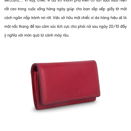
tiền,card,.... Vì vậy, chiếc ví đã trở thành phụ kiện có tần suất xuất hiện
rất cao trong cuộc sống hàng ngày giúp cho bạn sắp xếp giấy tờ một
cách ngăn nắp tránh rơi rớt. Việc sở hữu một chiếc ví da hàng hiệu sẽ là
một nấc thang để tạo cảm xúc tích cực cho phái nữ sau ngày 20/10 đầy
ý nghĩa với món quà từ cánh mày râu.