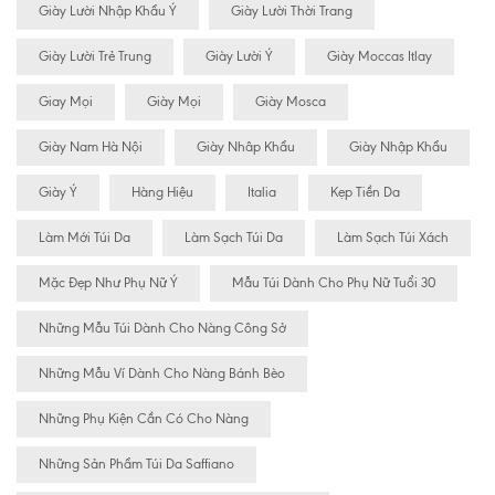
Giày Lười Nhập Khẩu Ý
Giày Lười Thời Trang
Giày Lười Trẻ Trung
Giày Lười Ý
Giày Moccas Itlay
Giay Mọi
Giày Mọi
Giày Mosca
Giày Nam Hà Nội
Giày Nhâp Khẩu
Giày Nhập Khẩu
Giày Ý
Hàng Hiệu
Italia
Kẹp Tiền Da
Làm Mới Túi Da
Làm Sạch Túi Da
Làm Sạch Túi Xách
Mặc Đẹp Như Phụ Nữ Ý
Mẫu Túi Dành Cho Phụ Nữ Tuổi 30
Những Mẫu Túi Dành Cho Nàng Công Sở
Những Mẫu Ví Dành Cho Nàng Bánh Bèo
Những Phụ Kiện Cần Có Cho Nàng
Những Sản Phẩm Túi Da Saffiano