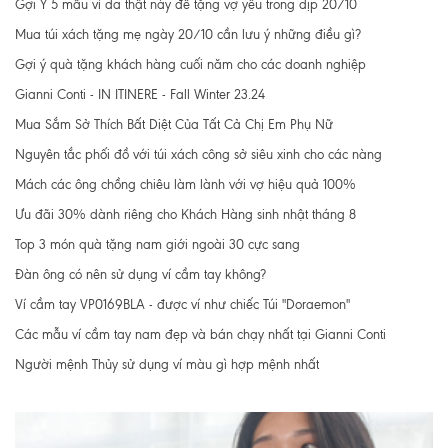
Gợi Ý 5 mẫu ví da thật này để tặng vợ yêu trong dịp 20/10
Mua túi xách tặng mẹ ngày 20/10 cần lưu ý những điều gì?
Gợi ý quà tặng khách hàng cuối năm cho các doanh nghiệp
Gianni Conti - IN ITINERE - Fall Winter 23.24
Mua Sắm Sở Thích Bất Diệt Của Tất Cả Chị Em Phụ Nữ
Nguyên tắc phối đồ với túi xách công sở siêu xinh cho các nàng
Mách các ông chồng chiêu làm lành với vợ hiệu quả 100%
Ưu đãi 30% dành riêng cho Khách Hàng sinh nhật tháng 8
Top 3 món quà tặng nam giới ngoài 30 cực sang
Đàn ông có nên sử dụng ví cầm tay không?
Ví cầm tay VP0169BLA - được ví như chiếc Túi "Doraemon"
Các mẫu ví cầm tay nam đẹp và bán chạy nhất tại Gianni Conti
Người mệnh Thủy sử dụng ví màu gì hợp mệnh nhất