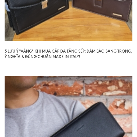
5 LƯU Ý "VÀNG" KHI MUA CẶP DA TẶNG SẾP: ĐẢM BẢO SANG TRỌNG,
Ý NGHĨA & ĐÚNG CHUẨN MADE IN ITALY!