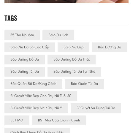
Tags
35 Thợ Nhuộm
Balo Du Lịch
Balo Nữ Da Bò Cao Cấp
Balo Nữ Đẹp
Bảo Dưỡng Da
Bảo Dưỡng Đồ Da
Bảo Dưỡng Đồ Da Thật
Bảo Dưỡng Túi Da
Bảo Dưỡng Túi Da Tại Nhà
Bảo Quản Đồ Da Đúng Cách
Bảo Quản Túi Da
Bí Quyết Mặc Đẹp Cho Phụ Nữ Tuổi 30
Bí Quyết Mặc Đẹp Như Phụ Nữ Ý
Bí Quyết Sử Dụng Túi Da
BST Mới
BST Mới Của Gianni Conti
Cách Bảo Quan Đồ Da Hàng Hiệu