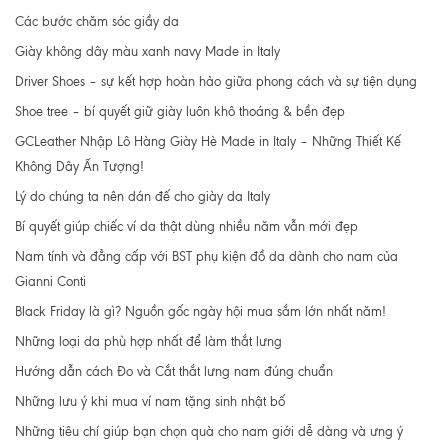
Các bước chăm sóc giầy da
Giày không dây màu xanh navy Made in Italy
Driver Shoes – sự kết hợp hoàn hảo giữa phong cách và sự tiện dụng
Shoe tree – bí quyết giữ giày luôn khô thoáng & bền đẹp
GCLeather Nhập Lô Hàng Giày Hè Made in Italy – Những Thiết Kế
Không Dây Ấn Tượng!
Lý do chúng ta nên dán đế cho giày da Italy
Bí quyết giúp chiếc ví da thật dùng nhiều năm vẫn mới đẹp
Nam tính và đẳng cấp với BST phụ kiện đồ da dành cho nam của
Gianni Conti
Black Friday là gì? Nguồn gốc ngày hội mua sắm lớn nhất năm!
Những loại da phù hợp nhất để làm thắt lưng
Hướng dẫn cách Đo và Cắt thắt lưng nam đúng chuẩn
Những lưu ý khi mua ví nam tặng sinh nhật bố
Những tiêu chí giúp bạn chọn quà cho nam giới dễ dàng và ưng ý