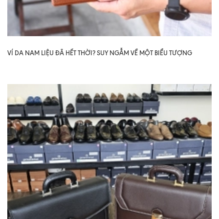
VÍ DA NAM LIỆU ĐÃ HẾT THỜI? SUY NGẪM VỀ MỘT BIỂU TƯỢNG