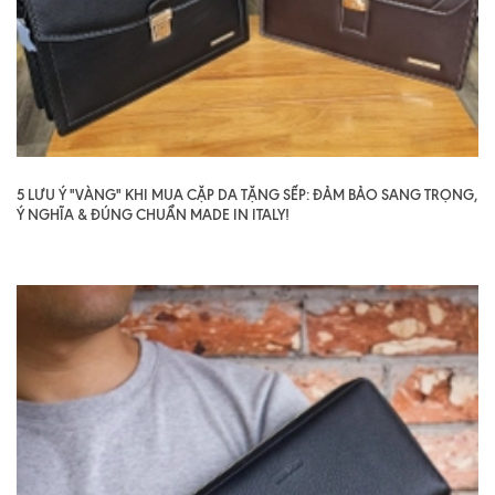
5 LƯU Ý "VÀNG" KHI MUA CẶP DA TẶNG SẾP: ĐẢM BẢO SANG TRỌNG,
Ý NGHĨA & ĐÚNG CHUẨN MADE IN ITALY!