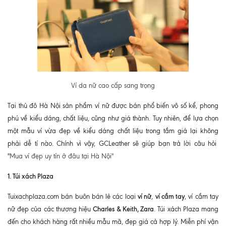
Ví da nữ cao cấp sang trọng
Tại thủ đô Hà Nội sản phẩm ví nữ được bán phổ biến vô số kể, phong
phú về kiểu dáng, chất liệu, cũng như giá thành. Tuy nhiên, để lựa chọn
một mẫu ví vừa đẹp về kiểu dáng chất liệu trong tầm giá lại không
phải dễ tí nào. Chính vì vậy, GCLeather sẽ giúp bạn trả lời câu hỏi
"
Mua ví đẹp uy tín ở đâu tại Hà Nội"
1. Túi xách Plaza
ví nữ
ví cầm tay
Tuixachplaza.com bán buôn bán lẻ các loại
,
, ví cầm tay
Charles & Keith, Zara
nữ đẹp của các thương hiệu
. Túi xách Plaza mang
đến cho khách hàng rất nhiều mẫu mã, đẹp giá cả hợp lý. Miễn phí vận