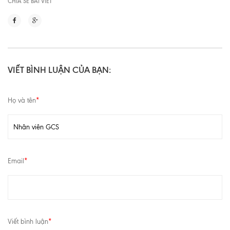
CHIA SẼ BÀI VIẾT
VIẾT BÌNH LUẬN CỦA BẠN:
Họ và tên
*
Email
*
Viết bình luận
*