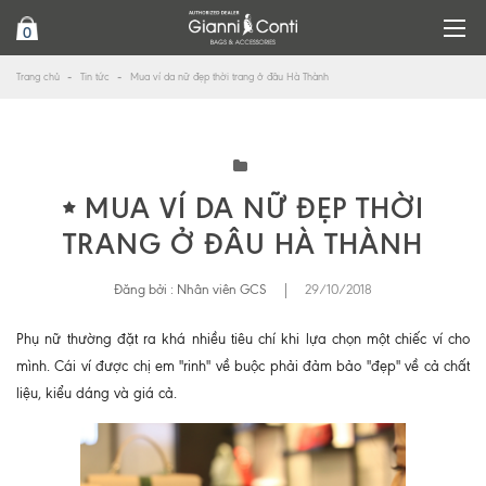
0
Trang chủ
Tin tức
Mua ví da nữ đẹp thời trang ở đâu Hà Thành
MUA VÍ DA NỮ ĐẸP THỜI
TRANG Ở ĐÂU HÀ THÀNH
Đăng bởi :
Nhân viên GCS
|
29/10/2018
Phụ nữ thường đặt ra khá nhiều tiêu chí khi lựa chọn một chiếc ví cho
mình. Cái ví được chị em "rinh" về buộc phải đảm bảo "đẹp" về cả chất
liệu, kiểu dáng và giá cả.