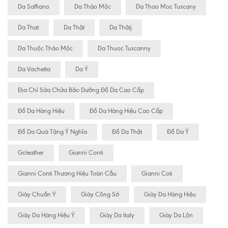
Da Saffiano
Da Thảo Mộc
Da Thao Moc Tuscany
Da That
Da Thật
Da Thâtj
Da Thuộc Thảo Mộc
Da Thuoc Tuscanny
Da Vachetta
Da Ý
Địa Chỉ Sữa Chữa Bão Dưỡng Đồ Da Cao Cấp
Đồ Da Hàng Hiệu
Đồ Da Hàng Hiệu Cao Cấp
Đồ Da Quà Tặng Ý Nghĩa
Đồ Da Thật
Đồ Da Ý
Gcleather
Gianni Conti
Gianni Conti Thương Hiệu Toàn Cầu
Gianni Coti
Giày Chuẩn Ý
Giày Công Sở
Giày Da Hàng Hiệu
Giày Da Hàng Hiệu Ý
Giày Da Italy
Giày Da Lộn