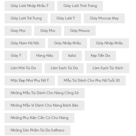
Giày Lười Nhập Khẩu Ý
Giày Lười Thời Trang
Giày Lười Trẻ Trung
Giày Lười Ý
Giày Moccas Itlay
Giay Mọi
Giày Mọi
Giày Mosca
Giày Nam Hà Nội
Giày Nhâp Khẩu
Giày Nhập Khẩu
Giày Ý
Hàng Hiệu
Italia
Kẹp Tiền Da
Làm Mới Túi Da
Làm Sạch Túi Da
Làm Sạch Túi Xách
Mặc Đẹp Như Phụ Nữ Ý
Mẫu Túi Dành Cho Phụ Nữ Tuổi 30
Những Mẫu Túi Dành Cho Nàng Công Sở
Những Mẫu Ví Dành Cho Nàng Bánh Bèo
Những Phụ Kiện Cần Có Cho Nàng
Những Sản Phẩm Túi Da Saffiano