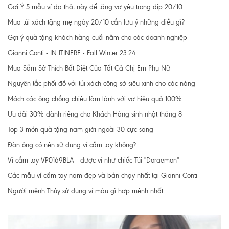
Gợi Ý 5 mẫu ví da thật này để tặng vợ yêu trong dịp 20/10
Mua túi xách tặng mẹ ngày 20/10 cần lưu ý những điều gì?
Gợi ý quà tặng khách hàng cuối năm cho các doanh nghiệp
Gianni Conti - IN ITINERE - Fall Winter 23.24
Mua Sắm Sở Thích Bất Diệt Của Tất Cả Chị Em Phụ Nữ
Nguyên tắc phối đồ với túi xách công sở siêu xinh cho các nàng
Mách các ông chồng chiêu làm lành với vợ hiệu quả 100%
Ưu đãi 30% dành riêng cho Khách Hàng sinh nhật tháng 8
Top 3 món quà tặng nam giới ngoài 30 cực sang
Đàn ông có nên sử dụng ví cầm tay không?
Ví cầm tay VP0169BLA - được ví như chiếc Túi "Doraemon"
Các mẫu ví cầm tay nam đẹp và bán chạy nhất tại Gianni Conti
Người mệnh Thủy sử dụng ví màu gì hợp mệnh nhất