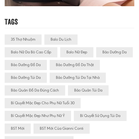
Tags
35 Thợ Nhuộm
Balo Du Lịch
Balo Nữ Da Bò Cao Cấp
Balo Nữ Đẹp
Bảo Dưỡng Da
Bảo Dưỡng Đồ Da
Bảo Dưỡng Đồ Da Thật
Bảo Dưỡng Túi Da
Bảo Dưỡng Túi Da Tại Nhà
Bảo Quản Đồ Da Đúng Cách
Bảo Quản Túi Da
Bí Quyết Mặc Đẹp Cho Phụ Nữ Tuổi 30
Bí Quyết Mặc Đẹp Như Phụ Nữ Ý
Bí Quyết Sử Dụng Túi Da
BST Mới
BST Mới Của Gianni Conti