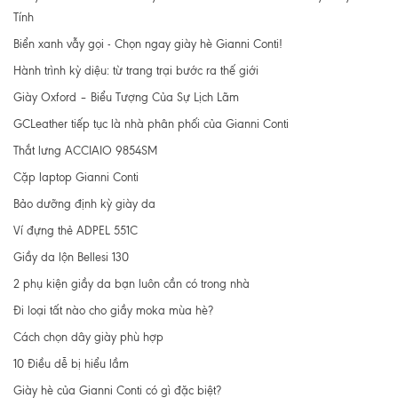
Tính
Biển xanh vẫy gọi - Chọn ngay giày hè Gianni Conti!
Hành trình kỳ diệu: từ trang trại bước ra thế giới
Giày Oxford – Biểu Tượng Của Sự Lịch Lãm
GCLeather tiếp tục là nhà phân phối của Gianni Conti
Thắt lưng ACCIAIO 9854SM
Cặp laptop Gianni Conti
Bảo dưỡng định kỳ giày da
Ví đựng thẻ ADPEL 551C
Giầy da lộn Bellesi 130
2 phụ kiện giầy da bạn luôn cần có trong nhà
Đi loại tất nào cho giầy moka mùa hè?
Cách chọn dây giày phù hợp
10 Điều dễ bị hiểu lầm
Giày hè của Gianni Conti có gì đặc biệt?