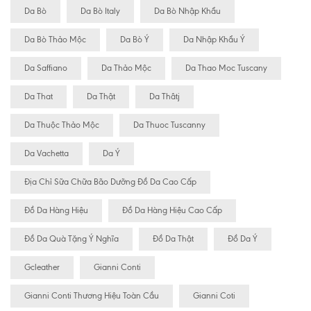
Da Bò
Da Bò Italy
Da Bò Nhập Khẩu
Da Bò Thảo Mộc
Da Bò Ý
Da Nhập Khẩu Ý
Da Saffiano
Da Thảo Mộc
Da Thao Moc Tuscany
Da That
Da Thật
Da Thâtj
Da Thuộc Thảo Mộc
Da Thuoc Tuscanny
Da Vachetta
Da Ý
Địa Chỉ Sữa Chữa Bão Dưỡng Đồ Da Cao Cấp
Đồ Da Hàng Hiệu
Đồ Da Hàng Hiệu Cao Cấp
Đồ Da Quà Tặng Ý Nghĩa
Đồ Da Thật
Đồ Da Ý
Gcleather
Gianni Conti
Gianni Conti Thương Hiệu Toàn Cầu
Gianni Coti