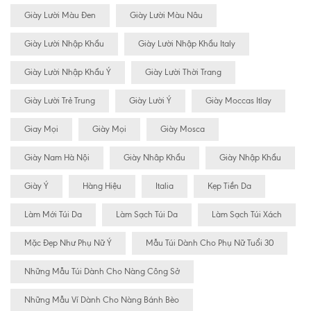
Giày Lười Màu Đen
Giày Lười Màu Nâu
Giày Lười Nhập Khẩu
Giày Lười Nhập Khẩu Italy
Giày Lười Nhập Khẩu Ý
Giày Lười Thời Trang
Giày Lười Trẻ Trung
Giày Lười Ý
Giày Moccas Itlay
Giay Mọi
Giày Mọi
Giày Mosca
Giày Nam Hà Nội
Giày Nhâp Khẩu
Giày Nhập Khẩu
Giày Ý
Hàng Hiệu
Italia
Kẹp Tiền Da
Làm Mới Túi Da
Làm Sạch Túi Da
Làm Sạch Túi Xách
Mặc Đẹp Như Phụ Nữ Ý
Mẫu Túi Dành Cho Phụ Nữ Tuổi 30
Những Mẫu Túi Dành Cho Nàng Công Sở
Những Mẫu Ví Dành Cho Nàng Bánh Bèo