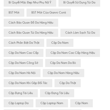
Bí Quyết Mặc Đẹp Như Phụ Nữ Ý
Bí Quyết Sử Dụng Túi Da
BST Mới
BST Mới Của Gianni Conti
Cách Bảo Quan Đồ Da Hàng Hiệu
Cách Bảo Quan Túi Da Hàng Hiệu
Cách Làm Sạch Túi Da
Cách Phân Biệt Da Thật
Cặp Da Nam
Cặp Da Nam Cao Cấp
Cặp Da Nam Cao Cấp Hàng Hiệu
Cặp Da Nam Công Sở
Cặp Da Nam Da Bò
Cặp Da Nam Hà Nội
Cặp Da Nam Hàng Hiệu
Cặp Da Nam Khi Gặp Đối Tác
Cặp Da Thật
Cặp Đựng Tài Liêu
Cặp Đựng Tài Liệu
Cặp Laptop Da
Cặp Laptop Nam
Cặp Nam