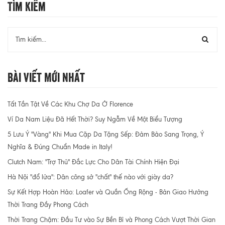
Tìm Kiếm
Bài Viết Mới Nhất
Tất Tần Tật Về Các Khu Chợ Da Ở Florence
Ví Da Nam Liệu Đã Hết Thời? Suy Ngẫm Về Một Biểu Tượng
5 Lưu Ý "Vàng" Khi Mua Cặp Da Tặng Sếp: Đảm Bảo Sang Trọng, Ý
Nghĩa & Đúng Chuẩn Made in Italy!
Clutch Nam: "Trợ Thủ" Đắc Lực Cho Dân Tài Chính Hiện Đại
Hà Nội "đổ lửa": Dân công sở "chất" thế nào với giày da?
Sự Kết Hợp Hoàn Hảo: Loafer và Quần Ống Rộng - Bản Giao Hưởng
Thời Trang Đầy Phong Cách
Thời Trang Chậm: Đầu Tư vào Sự Bền Bỉ và Phong Cách Vượt Thời Gian