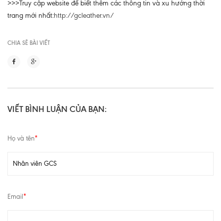
>>>Truy cập website để biết thêm các thông tin và xu hướng thời
trang mới nhất:
http://gcleather.vn/
CHIA SẼ BÀI VIẾT
VIẾT BÌNH LUẬN CỦA BẠN:
Họ và tên
*
Email
*