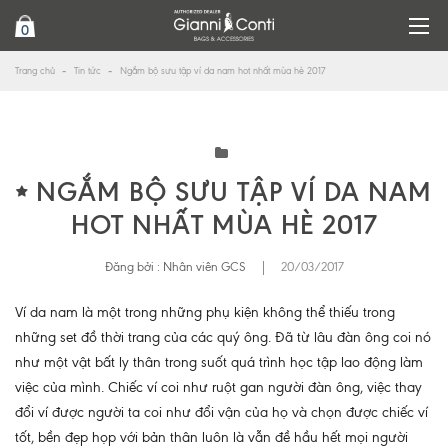
0
Trang chủ
Tin tức
Ngắm bộ sưu tập ví da nam hot nhất mùa hè 2017
NGẮM BỘ SƯU TẬP VÍ DA NAM
HOT NHẤT MÙA HÈ 2017
Đăng bởi :
Nhân viên GCS
|
20/03/2017
Ví da nam là một trong những phụ kiện không thể thiếu trong
những set đồ thời trang của các quý ông. Đã từ lâu đàn ông coi nó
như một vật bất ly thân trong suốt quá trình học tập lao động làm
việc của mình. Chiếc ví coi như ruột gan người đàn ông, việc thay
đổi ví được người ta coi như đổi vận của họ và chọn được chiếc ví
tốt, bền đẹp họp với bản thân luôn là vẫn đề hầu hết mọi người