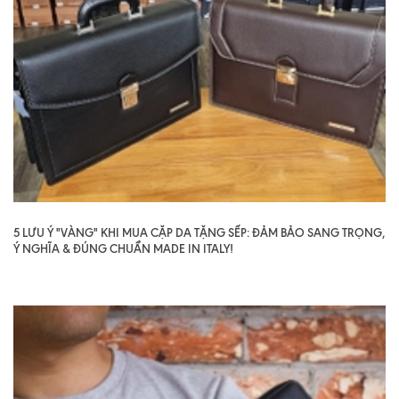
5 LƯU Ý "VÀNG" KHI MUA CẶP DA TẶNG SẾP: ĐẢM BẢO SANG TRỌNG,
Ý NGHĨA & ĐÚNG CHUẨN MADE IN ITALY!