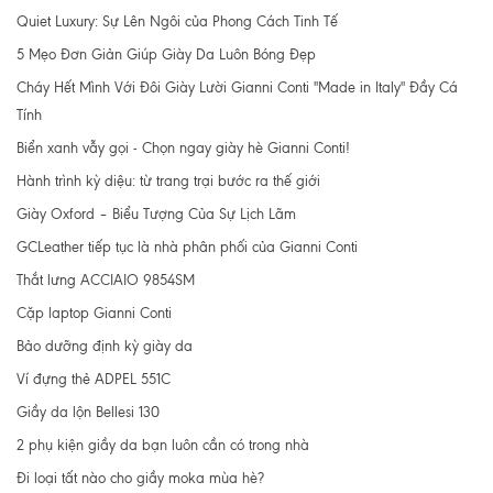
Quiet Luxury: Sự Lên Ngôi của Phong Cách Tinh Tế
5 Mẹo Đơn Giản Giúp Giày Da Luôn Bóng Đẹp
Cháy Hết Mình Với Đôi Giày Lười Gianni Conti "Made in Italy" Đầy Cá
Tính
Biển xanh vẫy gọi - Chọn ngay giày hè Gianni Conti!
Hành trình kỳ diệu: từ trang trại bước ra thế giới
Giày Oxford – Biểu Tượng Của Sự Lịch Lãm
GCLeather tiếp tục là nhà phân phối của Gianni Conti
Thắt lưng ACCIAIO 9854SM
Cặp laptop Gianni Conti
Bảo dưỡng định kỳ giày da
Ví đựng thẻ ADPEL 551C
Giầy da lộn Bellesi 130
2 phụ kiện giầy da bạn luôn cần có trong nhà
Đi loại tất nào cho giầy moka mùa hè?