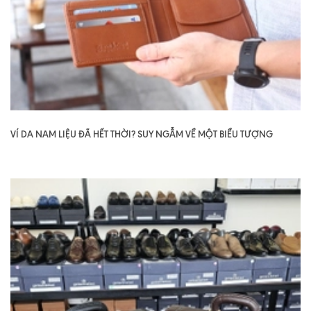
VÍ DA NAM LIỆU ĐÃ HẾT THỜI? SUY NGẪM VỀ MỘT BIỂU TƯỢNG