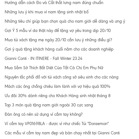
Hướng dẫn cách Đo và Cắt thắt lưng nam đúng chuẩn
Những lưu ý khi mua ví nam tặng sinh nhật bố
Những tiêu chí giúp bạn chọn quà cho nam giới dễ dàng và ưng ý
Gợi Ý 5 mẫu ví da thật này để tặng vợ yêu trong dịp 20/10
Mua túi xách tặng mẹ ngày 20/10 cần lưu ý những điều gì?
Gợi ý quà tặng khách hàng cuối năm cho các doanh nghiệp
Gianni Conti - IN ITINERE - Fall Winter 23.24
Mua Sắm Sở Thích Bất Diệt Của Tất Cả Chị Em Phụ Nữ
Nguyên tắc phối đồ với túi xách công sở siêu xinh cho các nàng
Mách các ông chồng chiêu làm lành với vợ hiệu quả 100%
Ưu đãi 30% dành riêng cho Khách Hàng sinh nhật tháng 8
Top 3 món quà tặng nam giới ngoài 30 cực sang
Đàn ông có nên sử dụng ví cầm tay không?
Ví cầm tay VP0169BLA - được ví như chiếc Túi "Doraemon"
Các mẫu ví cầm tay nam đẹp và bán chạy nhất tại Gianni Conti