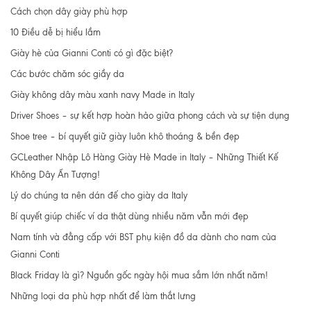
Cách chọn dây giày phù hợp
10 Điều dễ bị hiểu lầm
Giày hè của Gianni Conti có gì đặc biệt?
Các bước chăm sóc giầy da
Giày không dây màu xanh navy Made in Italy
Driver Shoes – sự kết hợp hoàn hảo giữa phong cách và sự tiện dụng
Shoe tree – bí quyết giữ giày luôn khô thoáng & bền đẹp
GCLeather Nhập Lô Hàng Giày Hè Made in Italy – Những Thiết Kế
Không Dây Ấn Tượng!
Lý do chúng ta nên dán đế cho giày da Italy
Bí quyết giúp chiếc ví da thật dùng nhiều năm vẫn mới đẹp
Nam tính và đẳng cấp với BST phụ kiện đồ da dành cho nam của
Gianni Conti
Black Friday là gì? Nguồn gốc ngày hội mua sắm lớn nhất năm!
Những loại da phù hợp nhất để làm thắt lưng