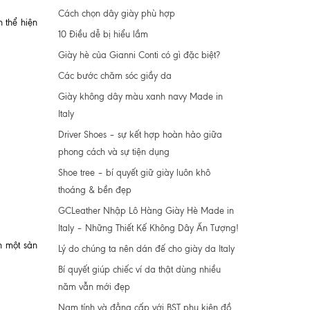
Cách chọn dây giày phù hợp
 thể hiện
10 Điều dễ bị hiểu lầm
Giày hè của Gianni Conti có gì đặc biệt?
Các bước chăm sóc giầy da
Giày không dây màu xanh navy Made in
Italy
Driver Shoes – sự kết hợp hoàn hảo giữa
phong cách và sự tiện dụng
Shoe tree – bí quyết giữ giày luôn khô
thoáng & bền đẹp
GCLeather Nhập Lô Hàng Giày Hè Made in
Italy – Những Thiết Kế Không Dây Ấn Tượng!
n một sản
Lý do chúng ta nên dán đế cho giày da Italy
Bí quyết giúp chiếc ví da thật dùng nhiều
năm vẫn mới đẹp
Nam tính và đẳng cấp với BST phụ kiện đồ