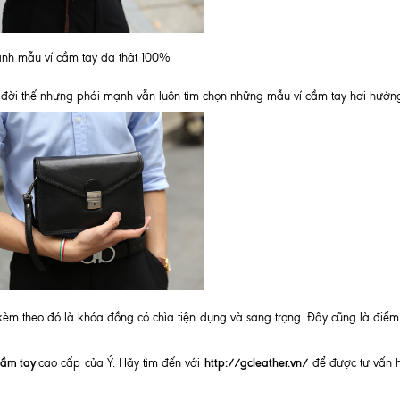
ảnh mẫu ví cầm tay da thật 100%
a đời thế nhưng phái mạnh vẫn luôn tìm chọn những mẫu ví cầm tay hơi hướng
, kèm theo đó là khóa đồng có chìa tiện dụng và sang trọng. Đây cũng là điểm
cầm tay
http://gcleather.vn/
cao cấp của Ý. Hãy tìm đến với
để được tư vấn 