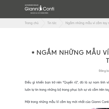
Trang chủ
Tin tức
Ngắm những mẫu ví cầm tay na
NGẮM NHỮNG MẪU VÍ 
Đăng bở
Điều gì khiến bạn trở nên "Quyến rũ", đó là sự nam tính v
luôn tự tin trong những bộ trang phục lịch sự và cầm trên 
Một trong những mẫu Ví cầm tay mới nhất của Gianni Conti