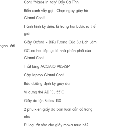
Conti "Made in Italy" Đầy Cá Tính
Biển xanh vẫy gọi - Chọn ngay giày hè
Gianni Conti!
Hành trình kỳ diệu: từ trang trại bước ra thế
giới
Giày Oxford – Biểu Tượng Của Sự Lịch Lãm
mạnh. Với
GCLeather tiếp tục là nhà phân phối của
Gianni Conti
Thắt lưng ACCIAIO 9854SM
Cặp laptop Gianni Conti
Bảo dưỡng định kỳ giày da
Ví đựng thẻ ADPEL 551C
Giầy da lộn Bellesi 130
2 phụ kiện giầy da bạn luôn cần có trong
nhà
Đi loại tất nào cho giầy moka mùa hè?