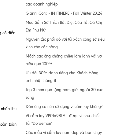
các doanh nghiệp
Gianni Conti - IN ITINERE - Fall Winter 23.24
Mua Sắm Sở Thích Bất Diệt Của Tất Cả Chị
Em Phụ Nữ
 cổ điển.
Nguyên tắc phối đồ với túi xách công sở siêu
xinh cho các nàng
Mách các ông chồng chiêu làm lành với vợ
hiệu quả 100%
Ưu đãi 30% dành riêng cho Khách Hàng
sinh nhật tháng 8
Top 3 món quà tặng nam giới ngoài 30 cực
sang
Đàn ông có nên sử dụng ví cầm tay không?
 nhấn thu
Ví cầm tay VP0169BLA - được ví như chiếc
Túi "Doraemon"
hoàn toàn
Các mẫu ví cầm tay nam đẹp và bán chạy