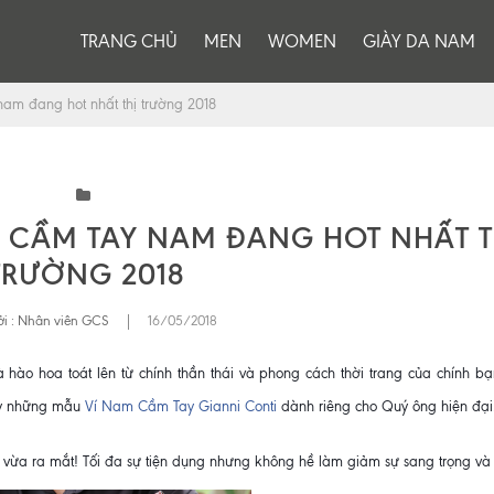
TRANG CHỦ
MEN
WOMEN
GIÀY DA NAM
m đang hot nhất thị trường 2018
CẦM TAY NAM ĐANG HOT NHẤT T
TRƯỜNG 2018
i :
Nhân viên GCS
|
16/05/2018
à hào hoa toát lên từ chính thần thái và phong cách thời trang của chính bạ
tay những mẫu
Ví Nam Cầm Tay Gianni Conti
dành riêng cho Quý ông hiện đại
 vừa ra mắt! Tối đa sự tiện dụng nhưng không hề làm giảm sự sang trọng và 