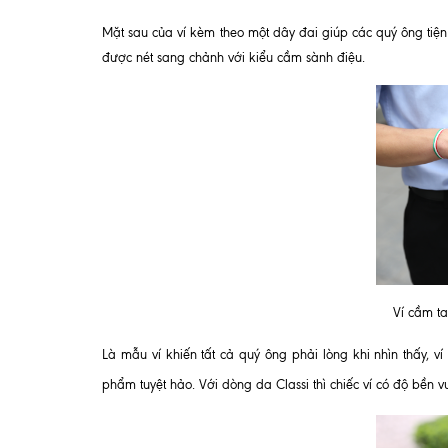
Mặt sau của ví kèm theo một dây đai giúp các quý ông tiện
được nét sang chảnh với kiểu cầm sành điệu.
Ví cầm t
Là mẫu ví khiến tất cả quý ông phải lòng khi nhìn thấy, v
í
phẩm tuyệt hảo. Với dòng da Classi thì chiếc ví có độ bền 