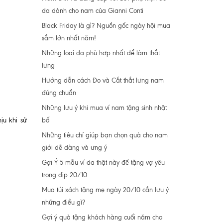
da dành cho nam của Gianni Conti
Black Friday là gì? Nguồn gốc ngày hội mua
sắm lớn nhất năm!
Những loại da phù hợp nhất để làm thắt
lưng
Hướng dẫn cách Đo và Cắt thắt lưng nam
đúng chuẩn
Những lưu ý khi mua ví nam tặng sinh nhật
bố
ịu khi sử
Những tiêu chí giúp bạn chọn quà cho nam
giới dễ dàng và ưng ý
Gợi Ý 5 mẫu ví da thật này để tặng vợ yêu
trong dịp 20/10
Mua túi xách tặng mẹ ngày 20/10 cần lưu ý
những điều gì?
Gợi ý quà tặng khách hàng cuối năm cho