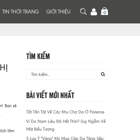
TIN THỜI TRANG
GIỚI THIỆU
0
Tìm Kiếm
HỊ
Bài Viết Mới Nhất
n! Bạn sẽ
Tất Tần Tật Về Các Khu Chợ Da Ở Florence
.
Ví Da Nam Liệu Đã Hết Thời? Suy Ngẫm Về
Một Biểu Tượng
lịch lãm
5 Lưu Ý "Vàng" Khi Mua Cặp Da Tặng Sếp: