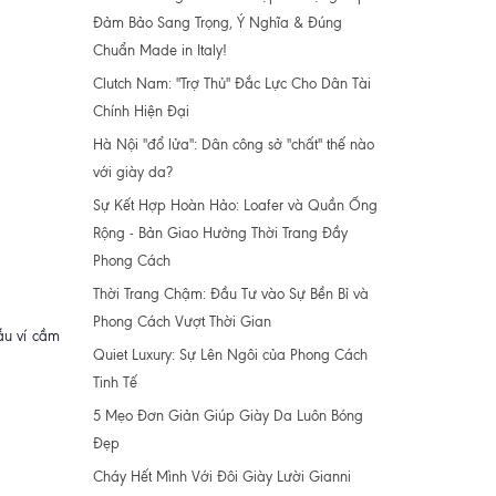
Đảm Bảo Sang Trọng, Ý Nghĩa & Đúng
Chuẩn Made in Italy!
Clutch Nam: "Trợ Thủ" Đắc Lực Cho Dân Tài
Chính Hiện Đại
Hà Nội "đổ lửa": Dân công sở "chất" thế nào
với giày da?
Sự Kết Hợp Hoàn Hảo: Loafer và Quần Ống
Rộng - Bản Giao Hưởng Thời Trang Đầy
Phong Cách
Thời Trang Chậm: Đầu Tư vào Sự Bền Bỉ và
Phong Cách Vượt Thời Gian
ẫu ví cầm
Quiet Luxury: Sự Lên Ngôi của Phong Cách
Tinh Tế
5 Mẹo Đơn Giản Giúp Giày Da Luôn Bóng
Đẹp
Cháy Hết Mình Với Đôi Giày Lười Gianni